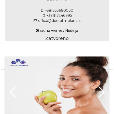
+381655680060
+381117246995
office@dentalimplant.rs
radno vreme / Nedelja
Zatvoreno