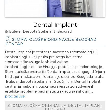
Dental Implant
Bulevar Despota Stefana 13, Beograd
STOMATOLOŠKE ORDINACIJE BEOGRAD
CENTAR
Dental Implant je centar za savremenu stomatologiju i
implantologiju, koji pruža pre svega kvalitetne
stomatološke usluge iz oblasti zubne
implantologije, oralne hirurgije, protetike, paradontologije.
Stomatološka ordinacija Dental Implant sa dugogodišnjom
tradicijom i iskustvom, locirana je u centru Beograda, u ulici
Bulevar despota Stefana 13. Stručni tim Dental Implant
centra na najbolji mogući način rešava zdravstvene ili
estetske probleme pacijenata, u skladu sa njihovim...
pročitaj više
STOMATOLOŠKA ORDINACIJA DENTAL IMPLANT
BEOGRAD