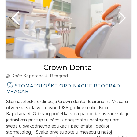
Crown Dental
Koče Kapetana 4, Beograd
STOMATOLOŠKE ORDINACIJE BEOGRAD
VRAČAR
Stomatološka ordinacija Crown dental locirana na Vračaru
otvorena sada već davne 1988 godine u ulici Koče
Kapetana 4. Od svog početka rada pa do danas zadrzala je
jednistven pristup u lečenju pacijenata i nastojanju pre
svega u svakodnevno edukaciji pacijenata i dečijoj
stomatologiji. Svake prve subote u mesecu u našoj