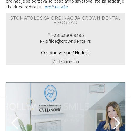
ordinacije se održava se besplatno savetovalište za sadašnje
i buduće roditelje...
pročitaj više
STOMATOLOŠKA ORDINACIJA CROWN DENTAL
BEOGRAD
+381638069396
office@crowndental.rs
radno vreme / Nedelja
Zatvoreno