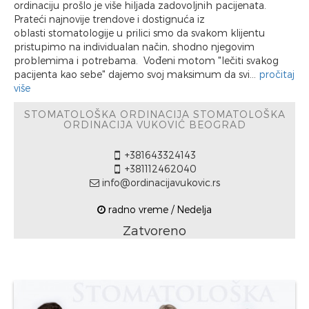
ordinaciju prošlo je više hiljada zadovoljnih pacijenata.
Prateći najnovije trendove i dostignuća iz
oblasti stomatologije u prilici smo da svakom klijentu
pristupimo na individualan način, shodno njegovim
problemima i potrebama. Vođeni motom "lečiti svakog
pacijenta kao sebe" dajemo svoj maksimum da svi...
pročitaj
više
STOMATOLOŠKA ORDINACIJA STOMATOLOŠKA
ORDINACIJA VUKOVIĆ BEOGRAD
+381643324143
+381112462040
info@ordinacijavukovic.rs
radno vreme / Nedelja
Zatvoreno