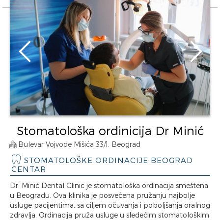
Stomatološka ordinicija Dr Minić
Bulevar Vojvode Mišića 33/1, Beograd
STOMATOLOŠKE ORDINACIJE BEOGRAD
CENTAR
Dr. Minić Dental Clinic je stomatološka ordinacija smeštena
u Beogradu. Ova klinika je posvećena pružanju najbolje
usluge pacijentima, sa ciljem očuvanja i poboljšanja oralnog
zdravlja. Ordinacija pruža usluge u sledećim stomatološkim