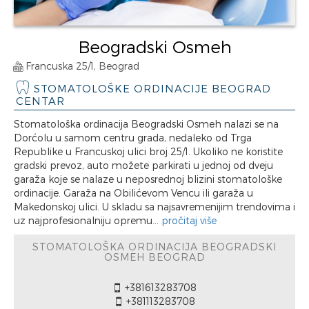
Beogradski Osmeh
Francuska 25/1, Beograd
STOMATOLOŠKE ORDINACIJE BEOGRAD
CENTAR
Stomatološka ordinacija Beogradski Osmeh nalazi se na
Dorćolu u samom centru grada, nedaleko od Trga
Republike u Francuskoj ulici broj 25/1. Ukoliko ne koristite
gradski prevoz, auto možete parkirati u jednoj od dveju
garaža koje se nalaze u neposrednoj blizini stomatološke
ordinacije. Garaža na Obilićevom Vencu ili garaža u
Makedonskoj ulici. U skladu sa najsavremenijim trendovima i
uz najprofesionalniju opremu...
pročitaj više
STOMATOLOŠKA ORDINACIJA BEOGRADSKI
OSMEH BEOGRAD
+381613283708
+381113283708