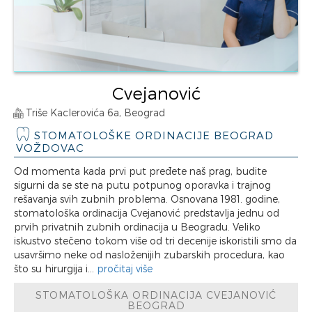
Cvejanović
Triše Kaclerovića 6a, Beograd
STOMATOLOŠKE ORDINACIJE BEOGRAD
VOŽDOVAC
Od momenta kada prvi put pređete naš prag, budite
sigurni da se ste na putu potpunog oporavka i trajnog
rešavanja svih zubnih problema. Osnovana 1981. godine,
stomatološka ordinacija Cvejanović predstavlja jednu od
prvih privatnih zubnih ordinacija u Beogradu. Veliko
iskustvo stečeno tokom više od tri decenije iskoristili smo da
usavršimo neke od nasloženijih zubarskih procedura, kao
što su hirurgija i...
pročitaj više
STOMATOLOŠKA ORDINACIJA CVEJANOVIĆ
BEOGRAD