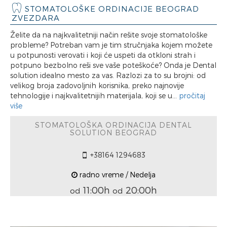
STOMATOLOŠKE ORDINACIJE BEOGRAD
ZVEZDARA
Želite da na najkvalitetniji način rešite svoje stomatološke
probleme? Potreban vam je tim stručnjaka kojem možete
u potpunosti verovati i koji će uspeti da otkloni strah i
potpuno bezbolno reši sve vaše poteškoće? Onda je Dental
solution idealno mesto za vas. Razlozi za to su brojni: od
velikog broja zadovoljnih korisnika, preko najnovije
tehnologije i najkvalitetnijih materijala, koji se u...
pročitaj
više
STOMATOLOŠKA ORDINACIJA DENTAL
SOLUTION BEOGRAD
+38164 1294683
radno vreme / Nedelja
11:00h
20:00h
od
od