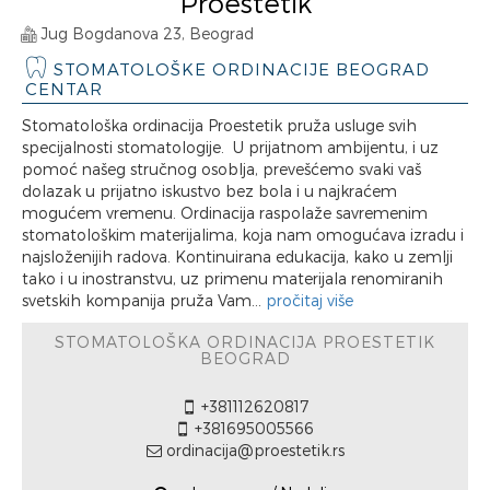
Proestetik
Jug Bogdanova 23, Beograd
STOMATOLOŠKE ORDINACIJE BEOGRAD
CENTAR
Stomatološka ordinacija Proestetik pruža usluge svih
specijalnosti stomatologije. U prijatnom ambijentu, i uz
pomoć našeg stručnog osoblja, prevešćemo svaki vaš
dolazak u prijatno iskustvo bez bola i u najkraćem
mogućem vremenu. Ordinacija raspolaže savremenim
stomatološkim materijalima, koja nam omogućava izradu i
najsloženijih radova. Kontinuirana edukacija, kako u zemlji
tako i u inostranstvu, uz primenu materijala renomiranih
svetskih kompanija pruža Vam...
pročitaj više
STOMATOLOŠKA ORDINACIJA PROESTETIK
BEOGRAD
+381112620817
+381695005566
ordinacija@proestetik.rs