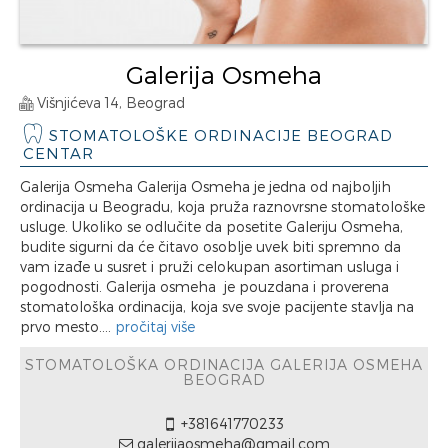
Galerija Osmeha
Višnjićeva 14, Beograd
STOMATOLOŠKE ORDINACIJE BEOGRAD
CENTAR
Galerija Osmeha Galerija Osmeha je jedna od najboljih
ordinacija u Beogradu, koja pruža raznovrsne stomatološke
usluge. Ukoliko se odlučite da posetite Galeriju Osmeha,
budite sigurni da će čitavo osoblje uvek biti spremno da
vam izađe u susret i pruži celokupan asortiman usluga i
pogodnosti. Galerija osmeha je pouzdana i proverena
stomatološka ordinacija, koja sve svoje pacijente stavlja na
prvo mesto....
pročitaj više
STOMATOLOŠKA ORDINACIJA GALERIJA OSMEHA
BEOGRAD
+381641770233
galerijaosmeha@gmail.com