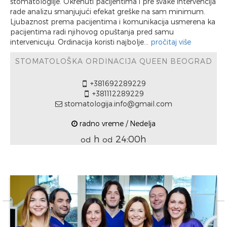
stomatologiije. Okrenuti pacijentima i pre svake intervencija
rade analizu smanjujući efekat greške na sam minimum.
Ljubaznost prema pacijentima i komunikacija usmerena ka
pacijentima radi njihovog opuštanja pred samu
intervenicuju. Ordinacija koristi najbolje...
pročitaj više
STOMATOLOŠKA ORDINACIJA QUEEN BEOGRAD
+381692289229
+381112289229
stomatologija.info@gmail.com
radno vreme / Nedelja
h
24:00h
od
od