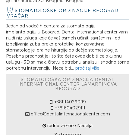
Lamartinova 30. Beograd, Beograd
STOMATOLOŠKE ORDINACIJE BEOGRAD
VRAČAR
Jedan od vodećih centara za stomatologiju i
implantologiju u Beograd, Dental international center vam
nudi niz usluga koje će vaš osmeh učiniti savršenim - od
izbeljivanja zuba preko protetike, konzervativne
stomatologije, oralne hirurgije do dečije stomatologije.
Posebna prednost je i to što ćete ovde dobiti celokupnu
uslugu - 3D snimak, čitavu potrebnu analizu i shodno tome
potrebnu intervenciju. Neće biti...
pročitaj više
STOMATOLOŠKA ORDINACIJA DENTAL
INTERNATIONAL CENTER LAMARTINOVA
BEOGRAD
+381114029099
+381604029111
office@dentalinternationalcenter.com
radno vreme / Nedelja
Zatvoreno