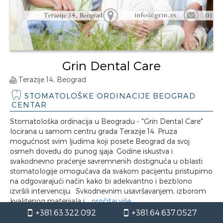
Grin Dental Care
Terazije 14, Beograd
STOMATOLOŠKE ORDINACIJE BEOGRAD
CENTAR
Stomatološka ordinacija u Beogradu - "Grin Dental Care"
locirana u samom centru grada Terazije 14. Pruza
mogućnost svim ljudima koji posete Beograd da svoj
osmeh dovedu do punog sjaja. Godine iskustva i
svakodnevno praćenje savremnenih dostignuća u oblasti
stomatologije omogućava da svakom pacijentu pristupimo
na odgovarajući način kako bi adekvantno i bezblono
izvršili intervenciju. Svkodnevnim usavršavanjem, izborom
kvalitenog materijala i...
pročitaj više
+381.63.322.092
+381.64.637.0527
STOMATOLOŠKA ORDINACIJA GRIN DENTAL