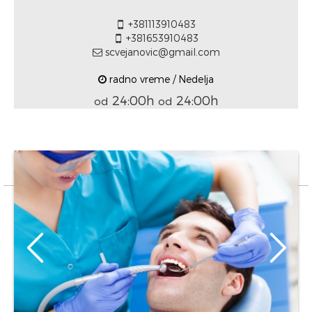
+381113910483
+381653910483
scvejanovic@gmail.com
radno vreme / Nedelja
24:00h
24:00h
od
od