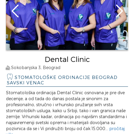
Dental Clinic
Sokobanjska 3, Beograd
STOMATOLOŠKE ORDINACIJE BEOGRAD
SAVSKI VENAC
Stomatološka ordinacija Dental Clinic osnovana je pre dve
decenije, a od tada do danas postala je sinonim za
profesionalno, stručno i vrhunsko pružanje svih vrsta
stomatoloških usluga, kako u Srbiji, tako i van granica naše
zemlje. Vrhunski kadar, ordinacija po najvišim standardima i
najsavremeniji svetski oprema i materijali dovoljana su
pozivnica da se i Vi pridružiti broju od čak 15.000...
pročitaj