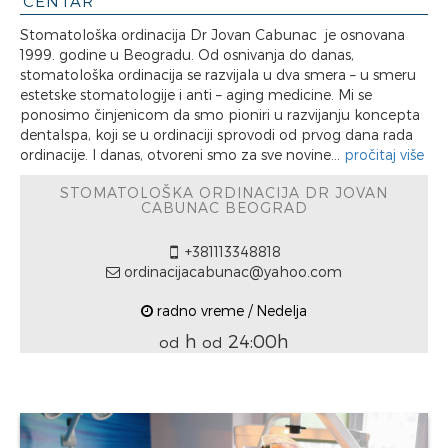
CENTAR
Stomatološka ordinacija Dr Jovan Cabunac je osnovana
1999. godine u Beogradu. Od osnivanja do danas,
stomatološka ordinacija se razvijala u dva smera – u smeru
estetske stomatologije i anti – aging medicine. Mi se
ponosimo činjenicom da smo pioniri u razvijanju koncepta
dentalspa, koji se u ordinaciji sprovodi od prvog dana rada
ordinacije. I danas, otvoreni smo za sve novine...
pročitaj više
STOMATOLOŠKA ORDINACIJA DR JOVAN
CABUNAC BEOGRAD
+381113348818
ordinacijacabunac@yahoo.com
radno vreme / Nedelja
h
24:00h
od
od