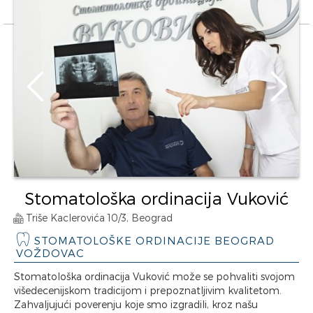
Stomatološka ordinacija Vuković
Triše Kaclerovića 10/3, Beograd
STOMATOLOŠKE ORDINACIJE BEOGRAD
VOŽDOVAC
Stomatološka ordinacija Vuković može se pohvaliti svojom
višedecenijskom tradicijom i prepoznatljivim kvalitetom.
Zahvaljujući poverenju koje smo izgradili, kroz našu