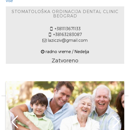
više
STOMATOLOŠKA ORDINACIJA DENTAL CLINIC
BEOGRAD
+381113671133
+38163283087
lazicziv@gmail.com
radno vreme / Nedelja
Zatvoreno