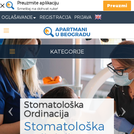
Previous
Preuzmite aplikaciju
Nex
Preuzmi
Smeštaj na dohvat ruke!
OGLAŠAVANJE
REGISTRACIJA
PRIJAVA
KATEGORIJE
Stomatološka
Ordinacija
Stomatološka