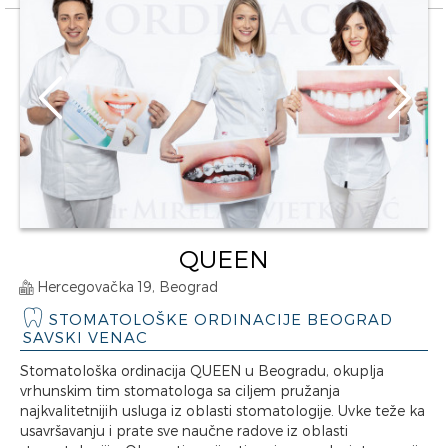
QUEEN
Hercegovačka 19, Beograd
STOMATOLOŠKE ORDINACIJE BEOGRAD
SAVSKI VENAC
Stomatološka ordinacija QUEEN u Beogradu, okuplja
vrhunskim tim stomatologa sa ciljem pružanja
najkvalitetnijih usluga iz oblasti stomatologije. Uvke teže ka
usavršavanju i prate sve naučne radove iz oblasti