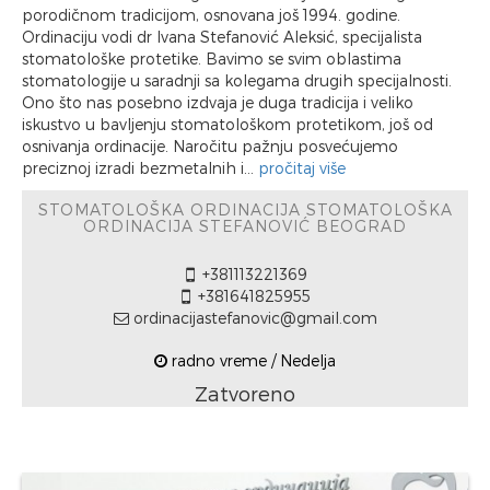
porodičnom tradicijom, osnovana još 1994. godine.
Ordinaciju vodi dr Ivana Stefanović Aleksić, specijalista
stomatološke protetike. Bavimo se svim oblastima
stomatologije u saradnji sa kolegama drugih specijalnosti.
Ono što nas posebno izdvaja je duga tradicija i veliko
iskustvo u bavljenju stomatološkom protetikom, još od
osnivanja ordinacije. Naročitu pažnju posvećujemo
preciznoj izradi bezmetalnih i...
pročitaj više
STOMATOLOŠKA ORDINACIJA STOMATOLOŠKA
ORDINACIJA STEFANOVIĆ BEOGRAD
+381113221369
+381641825955
ordinacijastefanovic@gmail.com
radno vreme / Nedelja
Zatvoreno