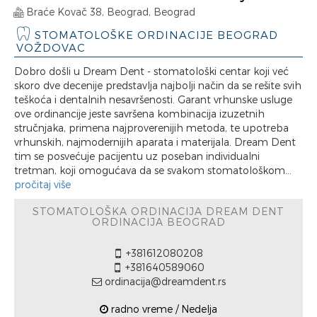
Braće Kovač 38, Beograd, Beograd
STOMATOLOŠKE ORDINACIJE BEOGRAD
VOŽDOVAC
Dobro došli u Dream Dent - stomatološki centar koji već
skoro dve decenije predstavlja najbolji način da se rešite svih
teškoća i dentalnih nesavršenosti. Garant vrhunske usluge
ove ordinancije jeste savršena kombinacija izuzetnih
stručnjaka, primena najproverenijih metoda, te upotreba
vrhunskih, najmodernijih aparata i materijala. Dream Dent
tim se posvećuje pacijentu uz poseban individualni
tretman, koji omogućava da se svakom stomatološkom...
pročitaj više
STOMATOLOŠKA ORDINACIJA DREAM DENT
ORDINACIJA BEOGRAD
+381612080208
+381640589060
ordinacija@dreamdent.rs
radno vreme / Nedelja