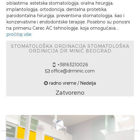
oblastima: estetska stomatologija, oralna hirurgija,
implantologija, ortodoncija, dentalna protetika,
parodontalna hirurgija, preventivna stomatologija, kao i
konzervativne i endodontske terapije. Posebno su ponosni
na primenu Cerec AC tehnologije, koja omogućava...
pročitaj više
STOMATOLOŠKA ORDINACIJA STOMATOLOŠKA
ORDINICIJA DR MINIĆ BEOGRAD
+38163210026
office@drminic.com
radno vreme / Nedelja
Zatvoreno