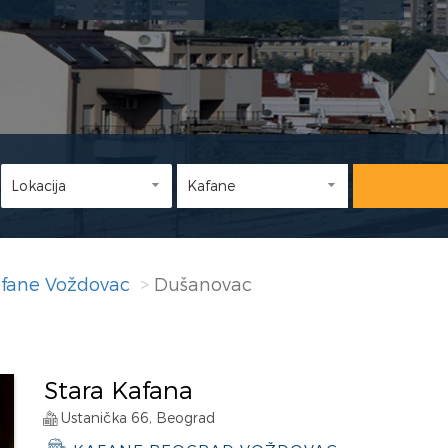
fane Voždovac
Dušanovac
Stara Kafana
Ustanička 66, Beograd