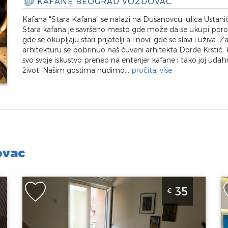
KAFANE BEOGRAD VOŽDOVAC
Kafana "Stara Kafana" se nalazi na Dušanovcu, ulica Ustani
Stara kafana je savršeno mesto gde može da se ukupi poro
gde se okupljaju stari prijatelji a i novi, gde se slavi i uživa. Z
arhitekturu se pobrinuo naš čuveni arhitekta Đorđe Krstić, k
svo svoje iskustvo preneo na enterijer kafane i tako joj uda
život. Našim gostima nudimo...
pročitaj više
ovac
Studio Apartman Veronika Beograd Voždovac
D
35
€
,
V
Beograd
a
B
Lokacija:
Gosti:
2
Lo
Beograd
Kvadratura :
28