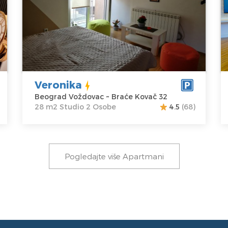
B
Voždovac
m2
V
Adresa:
Braće
Struktura :
A
Kovač 32
Studio
K
Cena
35 €
C
Veronika
Beograd Voždovac ~ Braće Kovač 32
28 m2 Studio 2 Osobe
4.5
(68)
Pogledajte više Apartmani