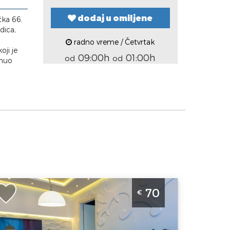
dodaj u omiljene
čka 66.
dica,
a
radno vreme / Četvrtak
oji je
09:00h
01:00h
od
od
hnuo
vosoban Apartman De Luna Beograd
70
€
oždovac
eograd
kacija:
Gosti:
2