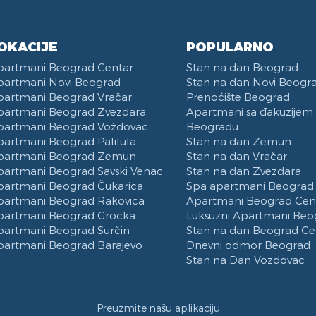
OKACIJE
POPULARNO
partmani Beograd Centar
Stan na dan Beograd
partmani Novi Beograd
Stan na dan Novi Beogr
partmani Beograd Vračar
Prenoćište Beograd
partmani Beograd Zvezdara
Apartmani sa đakuzijem
partmani Beograd Voždovac
Beogradu
partmani Beograd Palilula
Stan na dan Zemun
partmani Beograd Zemun
Stan na dan Vračar
partmani Beograd Savski Venac
Stan na dan Zvezdara
partmani Beograd Čukarica
Spa apartmani Beograd
partmani Beograd Rakovica
Apartmani Beograd Cen
partmani Beograd Grocka
Luksuzni Apartmani Beo
partmani Beograd Surčin
Stan na dan Beograd Ce
partmani Beograd Barajevo
Dnevni odmor Beograd
Stan na Dan Vozdovac
Preuzmite našu aplikaciju