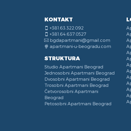
KONTAKT
L
+381.63.322.092
A
+381.64.637.0527
A
bgdapartmani@gmail.com
A
apartmani-u-beogradu.com
A
A
STRUKTURA
A
A
Studio Apartmani Beograd
A
Jednosobni Apartmani Beograd
A
Dvosobni Apartmani Beograd
A
Trosobni Apartmani Beograd
A
Četvorosobni Apartmani
A
Beograd
A
Petosobni Apartmani Beograd