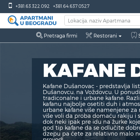
+381.63.322.092
+381.64.637.0527
Pretraga firmi
Restorani
S
KAFANE 
Kafane Dušanovac - predstavlja list
Dušanovcu, na Voždovcu. U ponud
tradiconalne i urbane kafane. Razl
kafanu najbolje osetiti duh i atmo
urbane kafane više namenjene za no
više voli da proba domaću rakiju 
dok neki ipak pre idu na žurke ko
god tip kafane da se odlučite dobr
dzepu pa ćete za relativno malo n
provod!