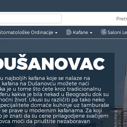
Pret
tomatološke Ordinacije
Kafane
Saloni L
DUŠANOVAC
u najboljih kafana koje se nalaze na
i kafana na Dušanovcu možete naći
ika je u tome što ćete kroz tradicionalnu
sferu kakva je bila nekad u Beogradu dok su
ćni život. Ukusi su različiti pa tako neko
i specijalitete domaće kuhinje uz tamburaše
je se prave u modernim kafanama. Za koji
o je znati da su cene prilagodjene svačijem
ovca moći da priuštite nezaboravan