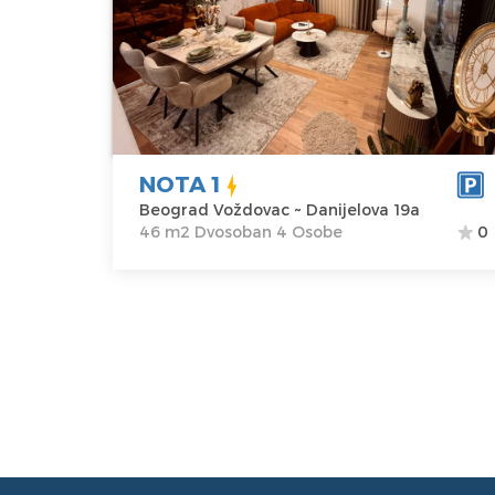
Beograd
Lokacija:
Gosti:
4
Beograd
Kvadratura :
46
Voždovac
m2
Adresa:
Struktura :
Danijelova 19a
Dvosoban
Cena
68 €
NOTA 1
Beograd Voždovac ~ Danijelova 19a
46 m2 Dvosoban 4 Osobe
0