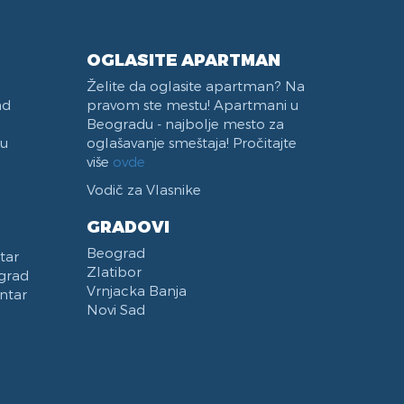
OGLASITE APARTMAN
Želite da oglasite apartman? Na
ad
pravom ste mestu! Apartmani u
Beogradu - najbolje mesto za
 u
oglašavanje smeštaja! Pročitajte
više
ovde
Vodič za Vlasnike
GRADOVI
Beograd
tar
Zlatibor
grad
Vrnjacka Banja
ntar
Novi Sad