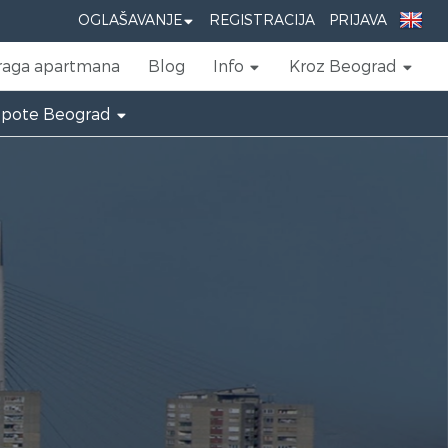
OGLAŠAVANJE
REGISTRACIJA
PRIJAVA
raga apartmana
Blog
Info
Kroz Beograd
epote Beograd