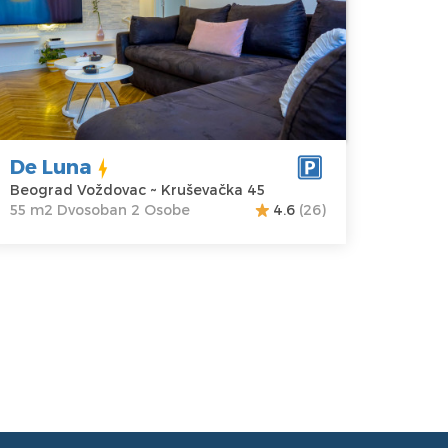
eograd
Kvadratura :
55
oždovac
m2
dresa:
Struktura :
ruševačka 45
Dvosoban
ena
70 €
De Luna
Beograd Voždovac ~ Kruševačka 45
55 m2 Dvosoban 2 Osobe
4.6
(26)