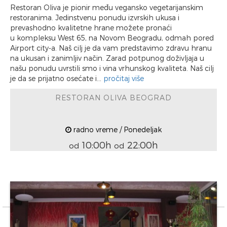
Restoran Oliva je pionir među vegansko vegetarijanskim
restoranima. Jedinstvenu ponudu izvrskih ukusa i
prevashodno kvalitetne hrane možete pronaći
u kompleksu West 65, na Novom Beogradu, odmah pored
Airport city-a. Naš cilj je da vam predstavimo zdravu hranu
na ukusan i zanimljiv način. Zarad potpunog doživljaja u
našu ponudu uvrstili smo i vina vrhunskog kvaliteta. Naš cilj
je da se prijatno osećate i...
pročitaj više
RESTORAN OLIVA BEOGRAD
radno vreme / Ponedeljak
10:00h
22:00h
od
od