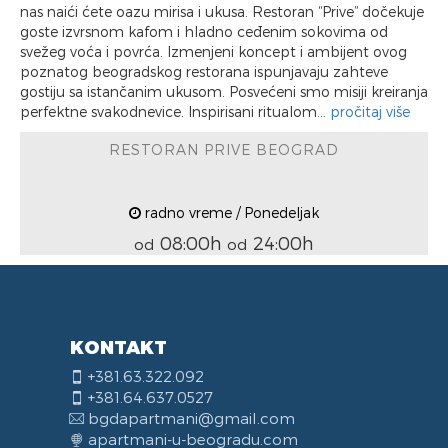
nas naići ćete oazu mirisa i ukusa. Restoran “Prive” dočekuje
goste izvrsnom kafom i hladno ceđenim sokovima od
svežeg voća i povrća. Izmenjeni koncept i ambijent ovog
poznatog beogradskog restorana ispunjavaju zahteve
gostiju sa istančanim ukusom. Posvećeni smo misiji kreiranja
perfektne svakodnevice. Inspirisani ritualom...
pročitaj više
RESTORAN PRIVE BEOGRAD
radno vreme / Ponedeljak
08:00h
24:00h
od
od
KONTAKT
+381.63.322.092
+381.64.637.0527
bgdapartmani@gmail.com
apartmani-u-beogradu.com