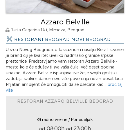
Azzaro Belville
Jurija Gagarina 14 i, Mimoza, Beograd
RESTORANI BEOGRAD NOVI BEOGRAD
U srcu Novog Beograda, u luksuznom naselju Belvil, stvoren
je brend čiji je kvalitet uveliko nadmašio granice srpske
prestonice. Predstavljamo vam restoran Azzaro Bellvile -
mesto koje će oduševiti sva vaša čula. Već deset godina
unazad, Azzaro Bellvile ispunjava sve želje svojih gostiju i
zadobija svakim danom sve više poverenja novih posetilaca.
Prijatan ambijent će omogućiti da se osećate kao...
pročitaj
više
RESTORAN AZZARO BELVILLE BEOGRAD
radno vreme / Ponedeljak
08:00h
23:00h
od
od