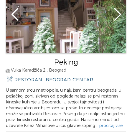
Peking
Vuka Karadžića 2 , Beograd
RESTORANI BEOGRAD CENTAR
U samom srcu metropole, u najužem centru beograda, u
pešačkoj zoni, skriven od pogleda nalazi se prvi restoran
kineske kuhinje u Beogradu. U svojoj tajnovitosti i
očaravajućim ambijentom sa preko tri decenije postojanja
može se pohvaliti Restoran Peking da je i dalje ostao jedini i
pravi kineski restoran u centru grada. Na samo minut od
uzavrele Knez Mihailove ulice, glavne šoping...
pročitaj više