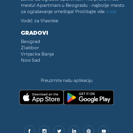
mestu! Apartmani u Beogradu - najbolje mesto
za oglašavanje smeštaja! Pročitajte više
ovde
Vodič za Vlasnike
GRADOVI
Beograd
Zlatibor
Vrnjacka Banja
Novi Sad
Preuzmite našu aplikaciju