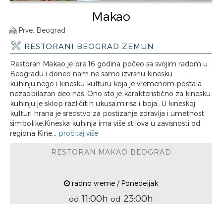
Makao
Prve, Beograd
RESTORANI BEOGRAD ZEMUN
Restoran Makao je pre 16 godina počeo sa svojim radom u
Beogradu i doneo nam ne samo izvrsnu kinesku
kuhinju,nego i kinesku kulturu koja je vremenom postala
nezaobilazan deo nas. Ono sto je karakteristično za kinesku
kuhinju je sklop različitih ukusa,mirisa i boja...U kineskoj
kulturi hrana je sredstvo za postizanje zdravlja i umetnost
simbolike.Kineska kuhinja ima više stilova u zavisnosti od
regiona Kine...
pročitaj više
RESTORAN MAKAO BEOGRAD
radno vreme / Ponedeljak
11:00h
23:00h
od
od