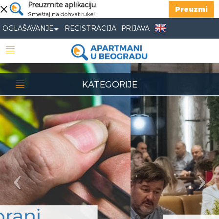
Previous
Preuzmite aplikaciju
Nex
Preuzmi
Smeštaj na dohvat ruke!
OGLAŠAVANJE
REGISTRACIJA
PRIJAVA
KATEGORIJE