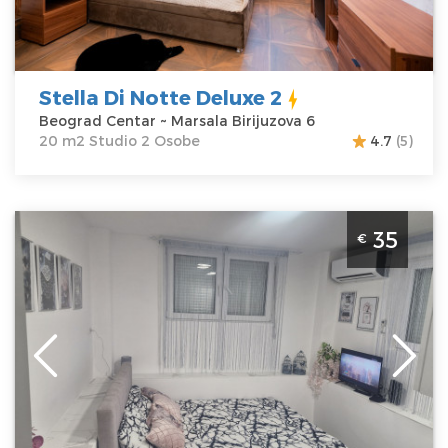
Cena
40 €
Studio
Stella Di Notte Deluxe 2
Beograd Centar ~ Marsala Birijuzova 6
20 m2 Studio 2 Osobe
4.7
(5)
Studio Apartman Beo centar Beograd Zvezdara. Studio
35
€
apartman, veličine 20m2, idealan je za boravak dve
odrasle osobe.
Beograd
Lokacija:
Beograd
Gosti:
2
Zvezdara
Kvadratura :
20
Adresa:
Kovačeva
m2
26
Struktura :
Cena
35 €
Studio