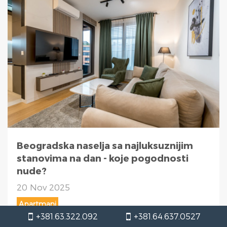
Beogradska naselja sa najluksuznijim
stanovima na dan - koje pogodnosti
nude?
20 Nov 2025
Apartmani
+381.63.322.092
+381.64.637.0527
Otkrijte koja su to Beogradska naselja sa