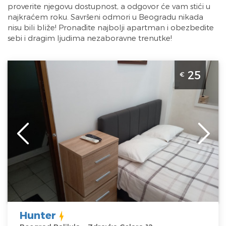
proverite njegovu dostupnost, a odgovor će vam stići u
najkraćem roku. Savršeni odmori u Beogradu nikada
nisu bili bliže! Pronađite najbolji apartman i obezbedite
sebi i dragim ljudima nezaboravne trenutke!
Studio Apartman Hunter Beograd Palilula Apartman
25
€
Hunter nalazi se nedaleko od Hale Pionir, predvidjen je
za 2 osobe
Beograd
Lokacija:
Beograd
Gosti:
2
Palilula
Kvadratura :
15
Adresa:
Zdravka
m2
Celara 12
Struktura :
Cena
25 €
Studio
Hunter