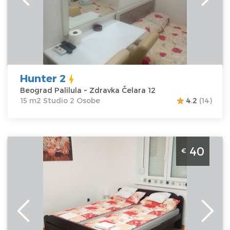
Čelara 12
Struktura :
Cena
25 €
Studio
Hunter 2
Beograd Palilula ~ Zdravka Čelara 12
15 m2 Studio 2 Osobe
4.2
(14)
Studio Apartman Flowers 1 Beograd Savski Venac, studio
40
€
apartman, velicine 25m2 na odlicnoj lokaciji
Beograd
Lokacija:
Beograd
Gosti:
2
Savski Venac
Kvadratura :
25
Adresa:
Vojvode
m2
Milenka 41
Struktura :