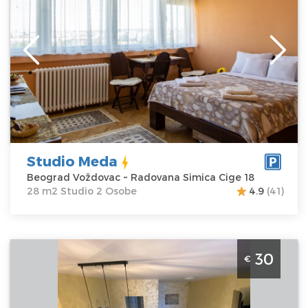
Lokacija:
Beograd
Gosti:
2
Voždovac
Kvadratura :
28
Adresa:
m2
Radovana Simica
Struktura :
Cige 18
Studio
Cena
35 €
Studio Meda
Beograd Voždovac ~ Radovana Simica Cige 18
28 m2 Studio 2 Osobe
4.9
(41)
Studio Apartman steco central 2 Beograd Savski Venac.
30
€
Studio povrsine 25m2, za 2 osobe.
Beograd
Lokacija:
Beograd
Gosti:
2