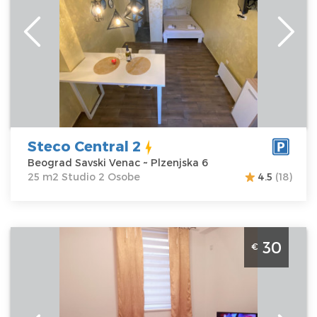
Savski Venac
Kvadratura :
25
Adresa:
Plzenjska
m2
6
Struktura :
Cena
30 €
Studio
Steco Central 2
Beograd Savski Venac ~ Plzenjska 6
25 m2 Studio 2 Osobe
4.5
(18)
Studio Apartman Dilajla Beograd Zvezdara je lepo
30
€
uredjen stan na dan za 2 osobe u Mirijevu
Beograd
Lokacija:
Beograd
Gosti:
2
Zvezdara
Kvadratura :
33