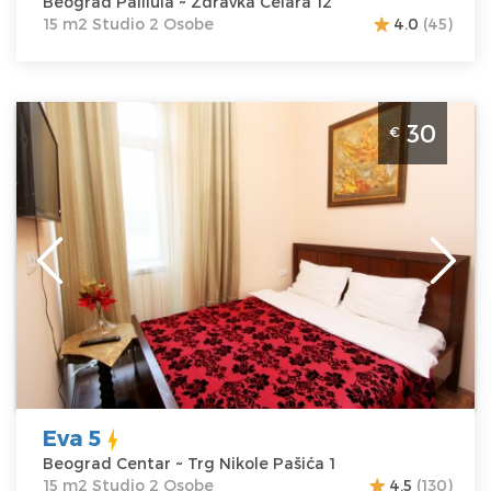
Beograd Palilula ~ Zdravka Celara 12
15 m2 Studio 2 Osobe
4.0
(45)
Studio Apartman Eva 5 Beograd Centar
30
€
Beograd
Lokacija:
Beograd
Gosti:
2
Centar
Kvadratura :
15
Adresa:
Trg
m2
Nikole Pašića 1
Struktura :
Cena
30 €
Studio
Eva 5
Beograd Centar ~ Trg Nikole Pašića 1
15 m2 Studio 2 Osobe
4.5
(130)