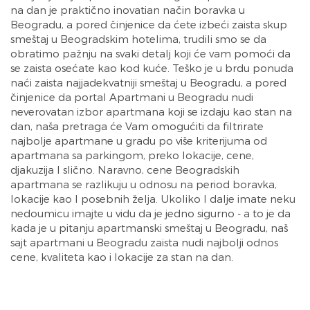
na dan je praktično inovatian način boravka u
Beogradu, a pored činjenice da ćete izbeći zaista skup
smeštaj u Beogradskim hotelima, trudili smo se da
obratimo pažnju na svaki detalj koji će vam pomoći da
se zaista osećate kao kod kuće. Teško je u brdu ponuda
naći zaista najjadekvatniji smeštaj u Beogradu, a pored
činjenice da portal Apartmani u Beogradu nudi
neverovatan izbor apartmana koji se izdaju kao stan na
dan, naša pretraga će Vam omogućiti da filtrirate
najbolje apartmane u gradu po više kriterijuma od
apartmana sa parkingom, preko lokacije, cene,
djakuzija I slično. Naravno, cene Beogradskih
apartmana se razlikuju u odnosu na period boravka,
lokacije kao I posebnih želja. Ukoliko I dalje imate neku
nedoumicu imajte u vidu da je jedno sigurno - a to je da
kada je u pitanju apartmanski smeštaj u Beogradu, naš
sajt apartmani u Beogradu zaista nudi najbolji odnos
cene, kvaliteta kao i lokacije za stan na dan.