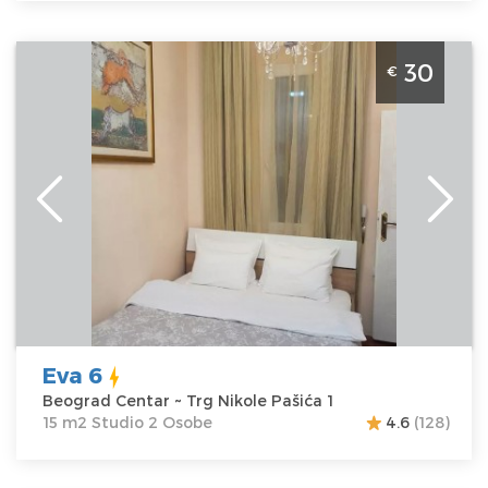
Studio Apartman Eva 6 Beograd Centar
30
€
Beograd
Lokacija:
Beograd
Gosti:
2
Centar
Kvadratura :
15
Adresa:
Trg
m2
Nikole Pašića 1
Struktura :
Cena
30 €
Studio
Eva 6
Beograd Centar ~ Trg Nikole Pašića 1
15 m2 Studio 2 Osobe
4.6
(128)