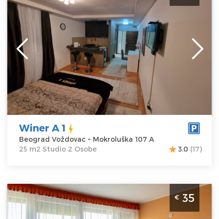
boravak do 2 osobe.
Beograd
Lokacija:
Beograd
Gosti:
2
Voždovac
Kvadratura :
25
Adresa:
m2
Mokroluška 107 A
Struktura :
Cena
32 €
Studio
Winer A 1
Beograd Voždovac ~ Mokroluška 107 A
25 m2 Studio 2 Osobe
3.0
(17)
Studio Apartman Studio Meda Beograd Vozdovac
35
€
Beograd