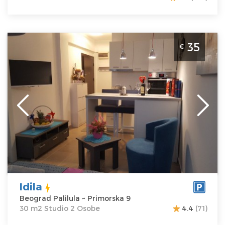
Studio Apartman Idila Beograd Palilula
35
€
Beograd
Lokacija:
Beograd
Gosti:
2
Palilula
Kvadratura :
30
Adresa:
m2
Primorska 9
Struktura :
Cena
35 €
Studio
Idila
Beograd Palilula ~ Primorska 9
30 m2 Studio 2 Osobe
4.4
(71)