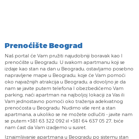
Prenoćište Beograd
Naš portal će Vam pružiti najudobniji boravak kao I
prenoćište u Beogradu. U svakom apartmanu koji se
izdaje kao stan na dan u Beogradu, ostavljamo posebno
napravljene mape u Beogradu, koje će Vam pomoći
oko najvažnijih atrakcija u Beogradu, a dovoljno je da
nam se javite putem telefona I obezbedićemo Vam
parking, naći apartman na najboljoj lokaciji za Vas ili
Vam jednostavno pomoći oko traženja adekvatnog
prenoćosta u Beogradu. Nudimo više rent a stan
apartmana, a ukoliko se ne možete odlučiti - javite nam
se putem +381 63 322 092 iil +381 64 637 05 27, biće
nam ćast da Vam izadjemo u susret.
Iznajmljivanje apartmana u Beogradu po sistemu stan