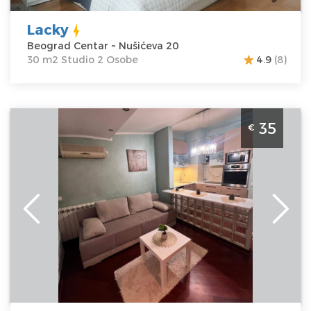
Lacky
Beograd Centar ~ Nušićeva 20
30 m2 Studio 2 Osobe
4.9
(8)
Dvosoban Apartman Mila 1 Beograd Zvezdara. Smesten
35
€
u Mirijevu za 4 osobe.
Beograd
Lokacija:
Beograd
Gosti:
4
Zvezdara
Kvadratura :
35
Adresa:
Jovanke
m2
Radakovic 54
Struktura :
Cena
35 €
Dvosoban