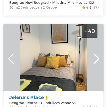
Beograd Novi Beograd ~ Milutina Milankovica 122
30 m2 Jednosoban 2 Osobe
4.8
(57)
Studio Apartman Jelena's Place Beograd Centar
40
€
Apartman Jelena's Place nalazi se u samom centru
grada u blizini Skadarlije
Beograd
Lokacija:
Beograd
Gosti:
2
Centar
Kvadratura :
25
Adresa:
m2
Gundulicev
Struktura :
venac 55
Jednosoban
Cena
40 €
Jelena's Place
Beograd Centar ~ Gundulicev venac 55