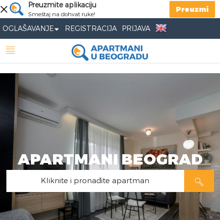
Preuzmite aplikaciju
Preuzmi
Smeštaj na dohvat ruke!
OGLAŠAVANJE
REGISTRACIJA
PRIJAVA
APARTMANI BEOGRAD
Kliknite i pronađite apartman