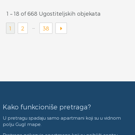
1 – 18 of 668 Ugostiteljskih objekata
…
1
2
38
Kako funkcioniše pretraga?
U pretragu spadaju samo apartmani koji su u vidnom
polju Gugl mape.
Pretraga prikazuje apartmane koji su najbliži centru