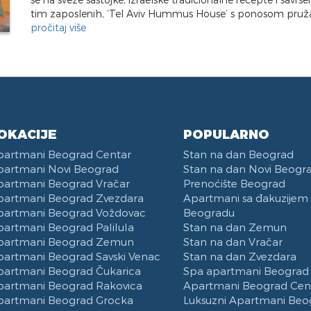
tim zaposlenih, ‘Tel Aviv Hummus House’ s ponosom pruža.
pročitaj više
OKACIJE
POPULARNO
partmani Beograd Centar
Stan na dan Beograd
partmani Novi Beograd
Stan na dan Novi Beogr
partmani Beograd Vračar
Prenoćište Beograd
partmani Beograd Zvezdara
Apartmani sa đakuzijem
partmani Beograd Voždovac
Beogradu
partmani Beograd Palilula
Stan na dan Zemun
partmani Beograd Zemun
Stan na dan Vračar
partmani Beograd Savski Venac
Stan na dan Zvezdara
partmani Beograd Čukarica
Spa apartmani Beograd
partmani Beograd Rakovica
Apartmani Beograd Cen
partmani Beograd Grocka
Luksuzni Apartmani Beo