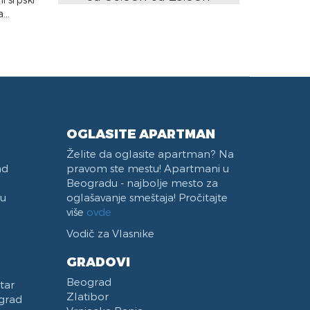
..
OGLASITE APARTMAN
Želite da oglasite apartman? Na
ad
pravom ste mestu! Apartmani u
Beogradu - najbolje mesto za
 u
oglašavanje smeštaja! Pročitajte
više
ovde
Vodič za Vlasnike
GRADOVI
Beograd
tar
Zlatibor
grad