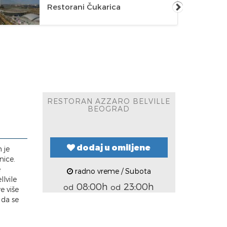
Restorani Čukarica
RESTORAN AZZARO BELVILLE
BEOGRAD
dodaj u omiljene
 je
nice.
e
radno vreme / Subota
lvile
08:00h
23:00h
od
od
e više
 da se