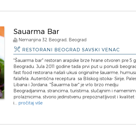
Sauarma Bar
Nemanjina 32 Beograd, Beograd
RESTORANI BEOGRAD SAVSKI VENAC
"Šauarma bar" restoran arapske brze hrane otvoren pre 5 
Beogradu. Jula 2011 godine tada prvi put u ponudi beogra
fast food restorana našali ukusi originalne šauarme, humus
falafela. Autentična receptura sa Bliskog istoka- Sirije, Pales
Libana i Jordana. "Šauarma bar" je vrlo brzo medju
Beogradjanima, strancima, turistima, slučajnim i namernim
prolaznicima, stvorio jedinstvenu prepoznatljivost i kvalitet
i...
pročitaj više