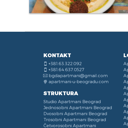
KONTAKT
L
+381.63.322.092
A
+381.64.637.0527
A
bgdapartmani@gmail.com
A
apartmani-u-beogradu.com
A
A
STRUKTURA
A
A
Studio Apartmani Beograd
A
Jednosobni Apartmani Beograd
A
Dvosobni Apartmani Beograd
A
Trosobni Apartmani Beograd
A
Četvorosobni Apartmani