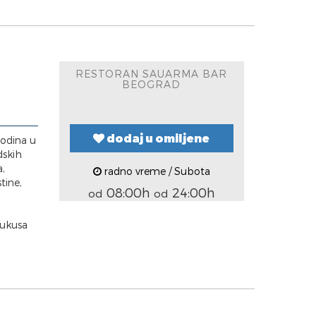
RESTORAN SAUARMA BAR
BEOGRAD
dodaj u omiljene
godina u
dskih
a,
radno vreme / Subota
tine,
08:00h
24:00h
od
od
 ukusa