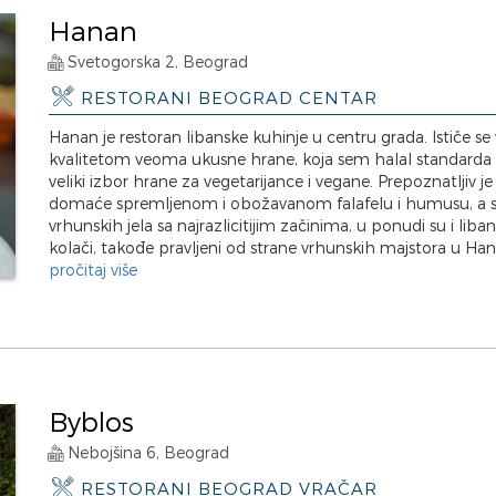
Hanan
Svetogorska 2, Beograd
RESTORANI BEOGRAD CENTAR
Hanan je restoran libanske kuhinje u centru grada. Ističe se
kvalitetom veoma ukusne hrane, koja sem halal standarda 
veliki izbor hrane za vegetarijance i vegane. Prepoznatljiv je
domaće spremljenom i obožavanom falafelu i humusu, a
vrhunskih jela sa najrazlicitijim začinima, u ponudi su i liban
kolači, takođe pravljeni od strane vrhunskih majstora u Hana
pročitaj više
Byblos
Nebojšina 6, Beograd
RESTORANI BEOGRAD VRAČAR