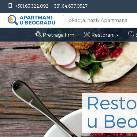
Previous
+381.63.322.092
+381.64.637.0527
Pretraga firmi
Restorani
S
Restora
Insoli