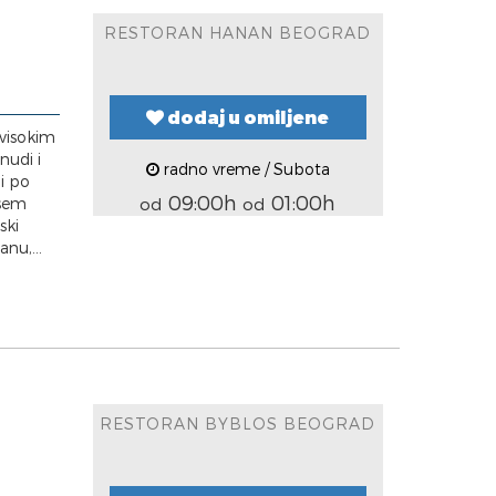
RESTORAN HANAN BEOGRAD
dodaj u omiljene
 visokim
nudi i
radno vreme / Subota
 i po
09:00h
01:00h
 sem
od
od
ski
nu,...
RESTORAN BYBLOS BEOGRAD