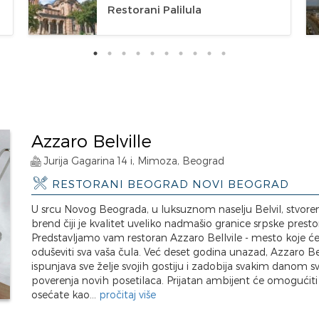
Restorani Palilula
Azzaro Belville
Jurija Gagarina 14 i, Mimoza, Beograd
RESTORANI BEOGRAD NOVI BEOGRAD
U srcu Novog Beograda, u luksuznom naselju Belvil, stvoren
brend čiji je kvalitet uveliko nadmašio granice srpske presto
Predstavljamo vam restoran Azzaro Bellvile - mesto koje ć
oduševiti sva vaša čula. Već deset godina unazad, Azzaro Bel
ispunjava sve želje svojih gostiju i zadobija svakim danom sv
poverenja novih posetilaca. Prijatan ambijent će omogućiti
osećate kao...
pročitaj više