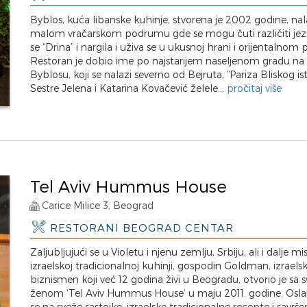
Byblos, kuća libanske kuhinje, stvorena je 2002 godine, nal
malom vračarskom podrumu gde se mogu čuti različiti jezi
se “Drina” i nargila i uživa se u ukusnoj hrani i orijentalnom 
Restoran je dobio ime po najstarijem naseljenom gradu na 
Byblosu, koji se nalazi severno od Bejruta, “Pariza Bliskog is
Sestre Jelena i Katarina Kovačević želele...
pročitaj više
Tel Aviv Hummus House
Carice Milice 3, Beograd
RESTORANI BEOGRAD CENTAR
Zaljubljujući se u Violetu i njenu zemlju, Srbiju, ali i dalje mi
izraelskoj tradicionalnoj kuhinji, gospodin Goldman, izraelsk
biznismen koji već 12 godina živi u Beogradu, otvorio je sa
ženom ‘Tel Aviv Hummus House’ u maju 2011. godine. Oslan
se na sveže sastojke, izraelske tradicionalne recepte i savršen