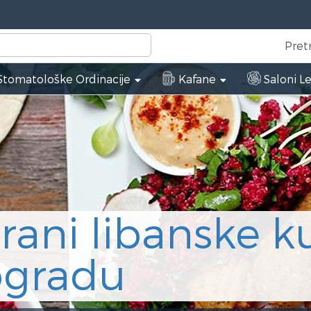
Pret
tomatološke Ordinacije
Kafane
Saloni L
n
ta