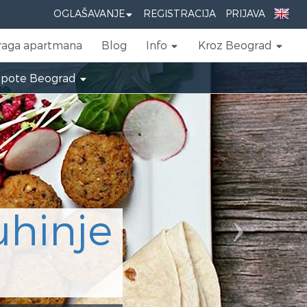
Next
OGLAŠAVANJE
REGISTRACIJA
PRIJAVA
raga apartmana
Blog
Info
Kroz Beograd
epote Beograd