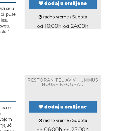
dodaj u omiljene
azi se u
ci, puše
radno vreme / Subota
plesu.
10:00h
24:00h
svetu,
od
od
toka”.
RESTORAN TEL AVIV HUMMUS
HOUSE BEOGRAD
dodaj u omiljene
sleći o
i
 svojom
radno vreme / Subota
jajući
06:00h
23:00h
od
od
i srpski