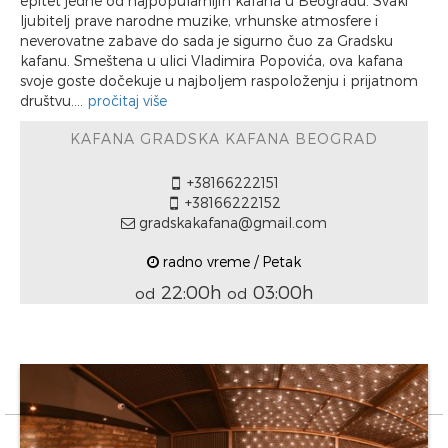
epitet jedne od najpopularnijih kafana u Beogradu. Svaki
ljubitelj prave narodne muzike, vrhunske atmosfere i
neverovatne zabave do sada je sigurno čuo za Gradsku
kafanu. Smeštena u ulici Vladimira Popovića, ova kafana
svoje goste dočekuje u najboljem raspoloženju i prijatnom
društvu....
pročitaj više
KAFANA GRADSKA KAFANA BEOGRAD
+38166222151
+38166222152
gradskakafana@gmail.com
radno vreme / Petak
22:00h
03:00h
od
od