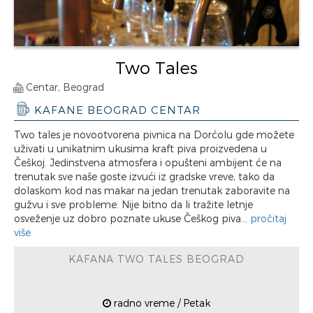
Two Tales
Centar, Beograd
KAFANE BEOGRAD CENTAR
Two tales je novootvorena pivnica na Dorćolu gde možete
uživati u unikatnim ukusima kraft piva proizvedena u
Češkoj. Jedinstvena atmosfera i opušteni ambijent će na
trenutak sve naše goste izvući iz gradske vreve, tako da
dolaskom kod nas makar na jedan trenutak zaboravite na
gužvu i sve probleme. Nije bitno da li tražite letnje
osveženje uz dobro poznate ukuse Češkog piva...
pročitaj
više
KAFANA TWO TALES BEOGRAD
radno vreme / Petak