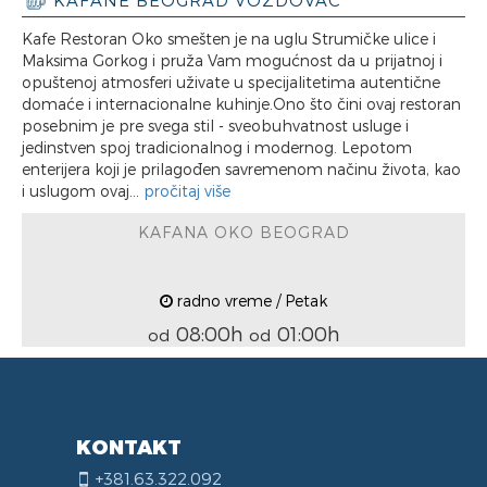
KAFANE BEOGRAD VOŽDOVAC
Kafe Restoran Oko smešten je na uglu Strumičke ulice i
Maksima Gorkog i pruža Vam mogućnost da u prijatnoj i
opuštenoj atmosferi uživate u specijalitetima autentične
domaće i internacionalne kuhinje.​ Ono što čini ovaj restoran
posebnim je pre svega stil - sveobuhvatnost usluge i
jedinstven spoj tradicionalnog i modernog. Lepotom
enterijera koji je prilagođen savremenom načinu života, kao
i uslugom ovaj...
pročitaj više
KAFANA OKO BEOGRAD
radno vreme / Petak
08:00h
01:00h
od
od
KONTAKT
+381.63.322.092