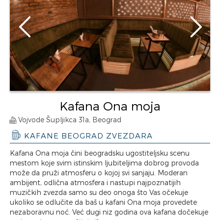
Kafana Ona moja
Vojvode Šupljikca 31a, Beograd
KAFANE BEOGRAD ZVEZDARA
Kafana Ona moja čini beogradsku ugostiteljsku scenu
mestom koje svim istinskim ljubiteljima dobrog provoda
može da pruži atmosferu o kojoj svi sanjaju. Moderan
ambijent, odlična atmosfera i nastupi najpoznatijih
muzičkih zvezda samo su deo onoga što Vas očekuje
ukoliko se odlučite da baš u kafani Ona moja provedete
nezaboravnu noć. Već dugi niz godina ova kafana dočekuje