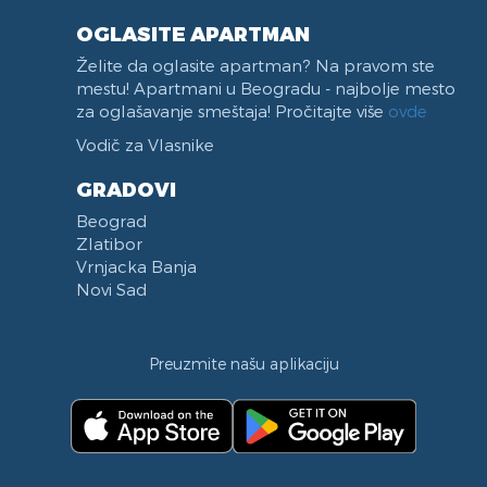
OGLASITE APARTMAN
Želite da oglasite apartman? Na pravom ste
mestu! Apartmani u Beogradu - najbolje mesto
za oglašavanje smeštaja! Pročitajte više
ovde
Vodič za Vlasnike
GRADOVI
Beograd
Zlatibor
Vrnjacka Banja
Novi Sad
Preuzmite našu aplikaciju