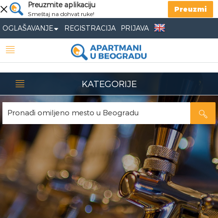
Preuzmite aplikaciju
Preuzmi
Smeštaj na dohvat ruke!
OGLAŠAVANJE
REGISTRACIJA
PRIJAVA
KATEGORIJE
Pronađi omiljeno mesto u Beogradu