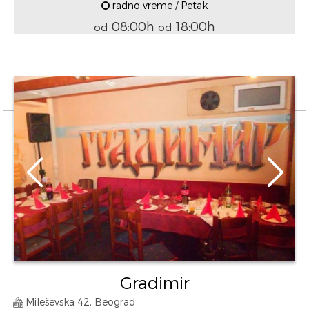
radno vreme / Petak
08:00h
18:00h
od
od
Gradimir
Mileševska 42, Beograd