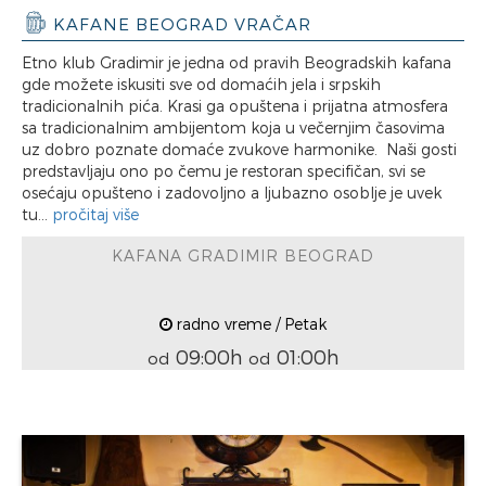
KAFANE BEOGRAD VRAČAR
Etno klub Gradimir je jedna od pravih Beogradskih kafana
gde možete iskusiti sve od domaćih jela i srpskih
tradicionalnih pića. Krasi ga opuštena i prijatna atmosfera
sa tradicionalnim ambijentom koja u večernjim časovima
uz dobro poznate domaće zvukove harmonike. Naši gosti
predstavljaju ono po čemu je restoran specifičan, svi se
osećaju opušteno i zadovoljno a ljubazno osoblje je uvek
tu...
pročitaj više
KAFANA GRADIMIR BEOGRAD
radno vreme / Petak
09:00h
01:00h
od
od