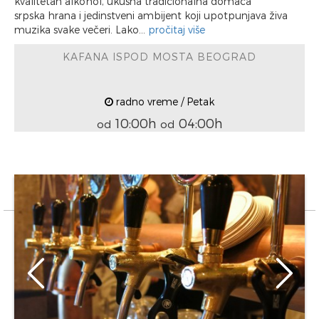
kvalitetan alkohol, ukusna tradicionalna domaća
srpska hrana i jedinstveni ambijent koji upotpunjava živa
muzika svake večeri. Lako...
pročitaj više
KAFANA ISPOD MOSTA BEOGRAD
radno vreme / Petak
10:00h
04:00h
od
od