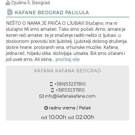
Djušina 5, Beograd
KAFANE BEOGRAD PALILULA
NEŠTO O NAMA JE PRIČA O LJUBAVI Slučajno, ma ni
slučajno Mi smo amateri. Tako smo počeli. Amo, amare je
koren reči amater, te je značenje raditi nešto iz ljubavi, u
doslovnom prevodu biti ljubitelj. Ljubitelji dobrog druženja,
dobre hrane, probranih vina, vrhunske muzike. Kafana,
jedna reč, hiljadu slika, doživljaja, utisaka. Bili smo očarani i
još uvek smo. Ali istina...
pročitaj više
KAFANA KAFANA BEOGRAD
+381653237810
+381113237810
info@kafanakafana.com
radno vreme / Petak
10:00h
02:00h
od
od