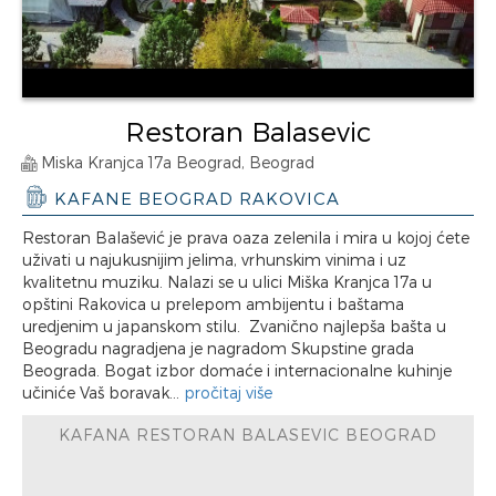
Restoran Balasevic
Miska Kranjca 17a Beograd, Beograd
KAFANE BEOGRAD RAKOVICA
Restoran Balašević je prava oaza zelenila i mira u kojoj ćete
uživati u najukusnijim jelima, vrhunskim vinima i uz
kvalitetnu muziku. Nalazi se u ulici Miška Kranjca 17a u
opštini Rakovica u prelepom ambijentu i baštama
uredjenim u japanskom stilu. Zvanično najlepša bašta u
Beogradu nagradjena je nagradom Skupstine grada
Beograda. Bogat izbor domaće i internacionalne kuhinje
učiniće Vaš boravak...
pročitaj više
KAFANA RESTORAN BALASEVIC BEOGRAD