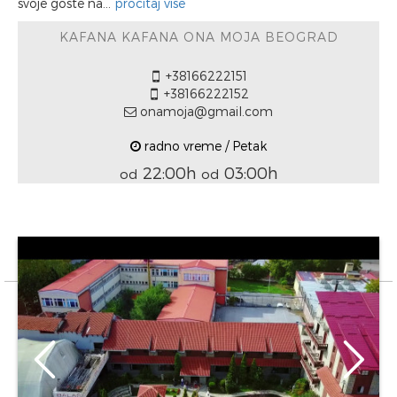
svoje goste na...
pročitaj više
KAFANA KAFANA ONA MOJA BEOGRAD
+38166222151
+38166222152
onamoja@gmail.com
radno vreme / Petak
22:00h
03:00h
od
od