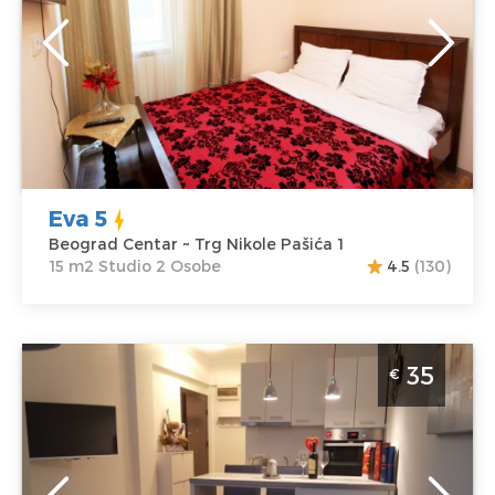
Adresa:
Trg
m2
Nikole Pašića 1
Struktura :
Cena
30 €
Studio
Eva 5
Beograd Centar ~ Trg Nikole Pašića 1
15 m2 Studio 2 Osobe
4.5
(130)
Studio Apartman Idila Beograd Palilula
35
€
Beograd
Lokacija:
Gosti:
2
Beograd Palilula
Kvadratura :
30
Adresa:
m2