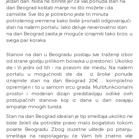
jedan dan. Ništa ne brinite jer će vas ponuda stan na
dan Beograd koštati manje no što možete i da
zamislite. Sve što je potrebno jeste tri minuta
potrošenog vremena kako biste pronašli odgovarajući
stan na našem portalu. Iako deluje neverovatno stan
na dan Beograd zaista je moguće iznajmiti tako brzo, u
svega par koraka.
Stanovi na dan u Beogradu postaju sve traženiji izbor
od strane gostiju prilikom boravka u prestonici. Ukoliko
ste i Vi jedni od tih - na pravom ste mestu. Na našem
portalu u mogućnosti ste da iz široke ponude
iznajmite stan na dan Beograd 20€ , kompletno
opremljen i to u samom srcu grada. Multifunkcionalni
prostor i moderan dizajn predstavljaju odlike ovih
pristupačnih stanova koji iz dana u dan osvajaju
simpatije mnogih turista.
Stan na dan Beograd idealan je tip smeštaja ukoliko ne
biste želeli da potrošite pravo malo bogatstvo tokom
posete Beogradu. Zbog izuzetne uštede po pitanju
smeštaja na raspolaganju će Vam biti znatno više