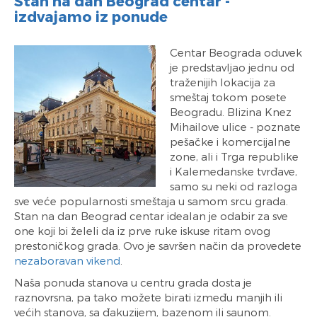
Stan na dan Beograd centar -
izdvajamo iz ponude
Centar Beograda oduvek
je predstavljao jednu od
traženijih lokacija za
smeštaj tokom posete
Beogradu. Blizina Knez
Mihailove ulice - poznate
pešačke i komercijalne
zone, ali i Trga republike
i Kalemedanske tvrđave,
samo su neki od razloga
sve veće popularnosti smeštaja u samom srcu grada.
Stan na dan Beograd centar idealan je odabir za sve
one koji bi želeli da iz prve ruke iskuse ritam ovog
prestoničkog grada. Ovo je savršen način da provedete
nezaboravan vikend
.
Naša ponuda stanova u centru grada dosta je
raznovrsna, pa tako možete birati između manjih ili
većih stanova, sa đakuzijem, bazenom ili saunom.