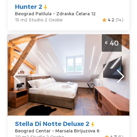
Hunter 2
Beograd Palilula ~ Zdravka Čelara 12
15 m2 Studio 2 Osobe
4.2
(14)
Studio Apartman Stella Di Notte Deluxe 2
40
€
Beograd Centar. Smešten u samom centru
grada i namenjen za 2 osobe.
Beograd
Lokacija:
Gosti:
2
Beograd Centar
Kvadratura :
20
Adresa:
Marsala
m2
Birijuzova 6
Struktura :
Cena
40 €
Studio
Stella Di Notte Deluxe 2
Beograd Centar ~ Marsala Birijuzova 6
20 m2 Studio 2 Osobe
4.7
(5)