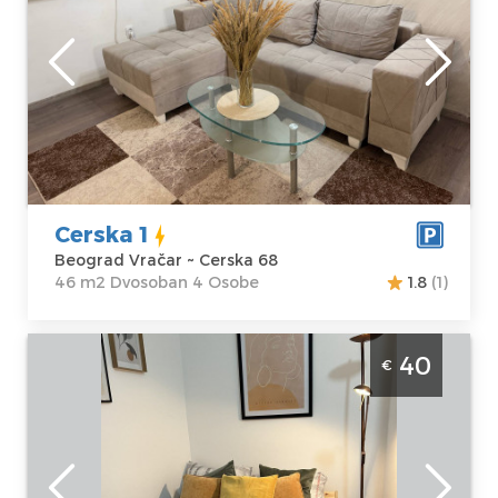
Beograd
Lokacija:
Gosti:
4
Beograd Vračar
Kvadratura :
46
Adresa:
Cerska
m2
68
Struktura :
Cena
40 €
Dvosoban
Cerska 1
Beograd Vračar ~ Cerska 68
46 m2 Dvosoban 4 Osobe
1.8
(1)
Studio Apartman Jelena's Place Beograd
40
€
Centar Apartman Jelena's Place nalazi se u
samom centru grada u blizini Skadarlije
Beograd
Lokacija:
Gosti:
2