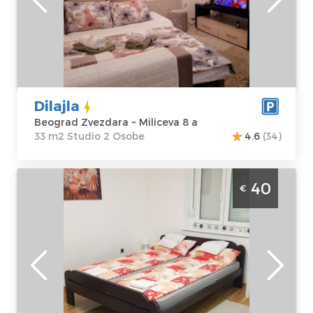
Beograd
Kvadratura :
33
Zvezdara
m2
Adresa:
Miliceva
Struktura :
8 a
Studio
Cena
30 €
Dilajla
Beograd Zvezdara ~ Miliceva 8 a
33 m2 Studio 2 Osobe
4.6
(34)
Studio Apartman Flowers 1 Beograd Savski
40
€
Venac, studio apartman, velicine 25m2 na
odlicnoj lokaciji
Beograd
Lokacija:
Gosti:
2
Beograd Savski
Kvadratura :
25
Venac
m2