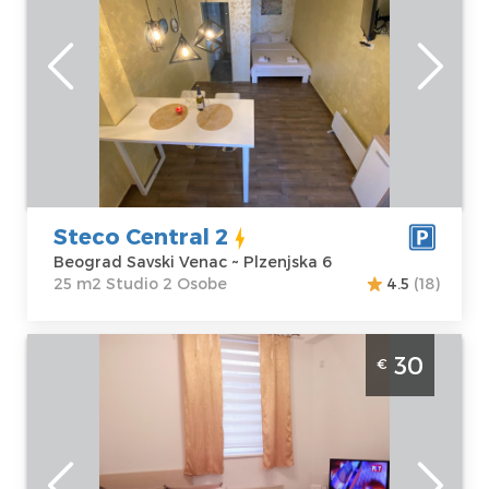
Beograd
Lokacija:
Gosti:
2
Beograd Savski
Kvadratura :
25
Venac
m2
Adresa:
Struktura :
Plzenjska 6
Studio
Cena
30 €
Steco Central 2
Beograd Savski Venac ~ Plzenjska 6
25 m2 Studio 2 Osobe
4.5
(18)
Studio Apartman Dilajla Beograd Zvezdara
30
€
je lepo uredjen stan na dan za 2 osobe u
Mirijevu
Beograd
Lokacija:
Gosti:
2