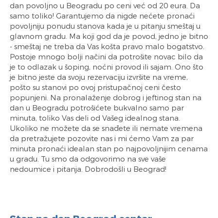
dan povoljno u Beogradu po ceni već od 20 eura. Da
samo toliko! Garantujemo da nigde nećete pronaći
povoljniju ponudu stanova kada je u pitanju smeštaj u
glavnom gradu. Ma koji god da je povod, jedno je bitno
- smeštaj ne treba da Vas košta pravo malo bogatstvo.
Postoje mnogo bolji načini da potrošite novac bilo da
je to odlazak u šoping, noćni provod ili sajam. Ono što
je bitno jeste da svoju rezervaciju izvršite na vreme,
pošto su stanovi po ovoj pristupačnoj ceni često
popunjeni. Na pronalaženje dobrog i jeftinog stan na
dan u Beogradu potrošićete bukvalno samo par
minuta, toliko Vas deli od Vašeg idealnog stana.
Ukoliko ne možete da se snađete ili nemate vremena
da pretražujete pozovite nas i mi ćemo Vam za par
minuta pronaći idealan stan po najpovoljnijim cenama
u gradu. Tu smo da odgovorimo na sve vaše
nedoumice i pitanja. Dobrodošli u Beograd!