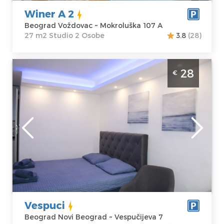
Cena
32 €
Winer A 2
Beograd Voždovac ~ Mokroluška 107 A
27 m2 Studio 2 Osobe
3.8
(28)
Studio Apartman Vespuci Beograd Novi
28
€
Beograd. Povrsine 24m2 i pogodan je za 2
osobe.
Beograd
Lokacija:
Gosti:
2
Beograd Novi
Kvadratura :
24
Beograd
m2
Adresa:
Struktura :
Vespučijeva 7
Studio
Cena
28 €
Vespuci
Beograd Novi Beograd ~ Vespučijeva 7