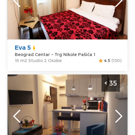
Nikole Pašića 1
Struktura :
Cena
30 €
Studio
Eva 5
Beograd Centar ~ Trg Nikole Pašića 1
15 m2 Studio 2 Osobe
4.5
(130)
Studio Apartman Idila Beograd Palilula
35
€
Beograd
Lokacija:
Gosti:
2
Beograd Palilula
Kvadratura :
30
Adresa:
m2
Primorska 9
Struktura :
Cena
35 €
Studio