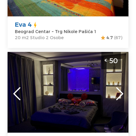
Eva 4
Beograd Centar ~ Trg Nikole Pašića 1
20 m2 Studio 2 Osobe
4.7
(67)
Jednosoban Apartman Leon Beograd Novi
50
€
Beograd Apartman sa djakuzijem na
Novom Beogradu, za dve osobe
Beograd
Lokacija:
Gosti:
2
Beograd Novi
Kvadratura :
30
Beograd
m2
Adresa:
Milutina
Struktura :
Milankovica 122
Jednosoban
Cena
50 €