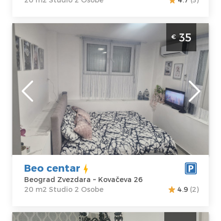
Studio Apartman Beo centar Beograd
35
€
Zvezdara. Studio apartman, veličine 20m2,
idealan je za boravak dve odrasle osobe.
Beograd
Lokacija:
Gosti:
2
Beograd
Kvadratura :
20
Zvezdara
m2
Adresa:
Struktura :
Kovačeva 26
Studio
Cena
35 €
Beo centar
Beograd Zvezdara ~ Kovačeva 26
20 m2 Studio 2 Osobe
4.9
(2)
Studio Apartman Lacky Beograd Centar.