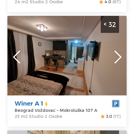
24 m2 Studio 2 Osobe
4.0
(67)
Studio Apartman Winer A 1 Beograd
32
€
Voždovac. Studio apartman veličine 25m2,
moderno uređen i idealan za boravak do 2
osobe.
Beograd
Lokacija:
Gosti:
2
Beograd
Kvadratura :
25
Voždovac
m2
Adresa:
Struktura :
Mokroluška 107
Studio
A
Winer A 1
Cena
32 €
Beograd Voždovac ~ Mokroluška 107 A
25 m2 Studio 2 Osobe
3.0
(17)