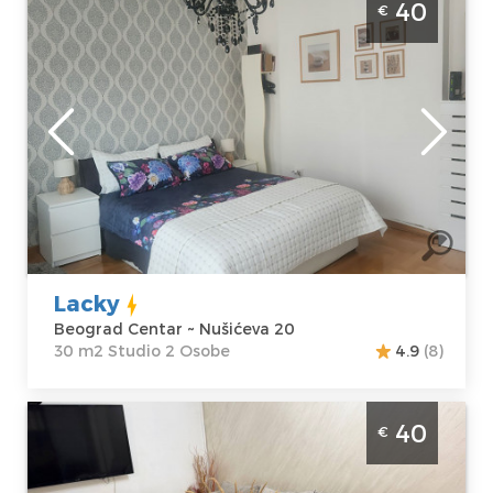
40
€
Smešten je na 5. spratu stambene zgrade
sa liftom, površine je 30m2 i može ugostiti
maksimalno 2 osobe.
Beograd
Lokacija:
Gosti:
2
Beograd Centar
Kvadratura :
30
Adresa:
Nušićeva
m2
20
Struktura :
Cena
40 €
Studio
Lacky
Beograd Centar ~ Nušićeva 20
30 m2 Studio 2 Osobe
4.9
(8)
Dvosoban Apartman Cerska 1 Beograd
40
€
Vracar Apartman na dan za 4 osobe, sa
parkingom, Cubura.