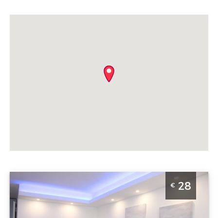
Studio Apartman Vespuci Beograd Novi Beograd.
28
€
Povrsine 24m2 i pogodan je za 2 osobe.
Beograd