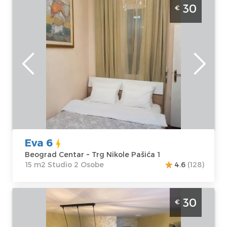
Studio Apartman Eva 6 Beograd Centar
30
€
Beograd
Lokacija:
Gosti:
2
Beograd Centar
Kvadratura :
15
Adresa:
Trg
m2
Nikole Pašića 1
Struktura :
Cena
30 €
Studio
Eva 6
Beograd Centar ~ Trg Nikole Pašića 1
15 m2 Studio 2 Osobe
4.6
(128)
Studio Apartman steco central 2 Beograd
30
€
Savski Venac. Studio povrsine 25m2, za 2
osobe.