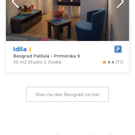
Primorska 9
Struktura :
Cena
35 €
Studio
Idila
Beograd Palilula ~ Primorska 9
30 m2 Studio 2 Osobe
4.4
(71)
Stan na dan Beograd centar