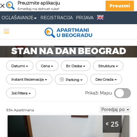
Preuzmite aplikaciju
Preuzmi
Smeštaj na dohvat ruke!
OGLAŠAVANJE
REGISTRACIJA
PRIJAVA
STAN NA DAN BEOGRAD
Datumi
Cena
Br. Osoba
Struktura
Instant Rezervacija
Deo Grada
Parking
Prikaži Mapu
Još Filtera
Poredjaj po
934 Apartmana
Studio Apartman Hunter Beograd Palilula
25
€
Apartman Hunter nalazi se nedaleko od
Hale Pionir, predvidjen je za 2 osobe