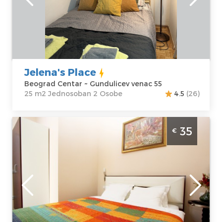
Beograd Centar
Kvadratura :
25
Adresa:
m2
Gundulicev
Struktura :
venac 55
Jednosoban
Cena
40 €
Jelena's Place
Beograd Centar ~ Gundulicev venac 55
25 m2 Jednosoban 2 Osobe
4.5
(26)
Studio Apartman Eva 4 Beograd Centar
35
€
Beograd
Lokacija:
Gosti:
2
Beograd Centar
Kvadratura :
20
Adresa:
Trg
m2
Nikole Pašića 1
Struktura :
Cena
35 €
Studio