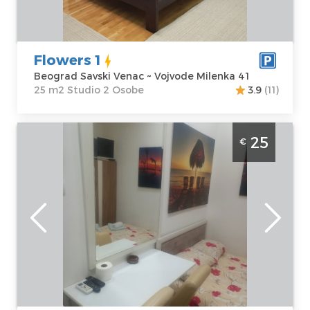
Adresa:
Vojvode
Struktura :
Milenka 41
Studio
Cena
40 €
Flowers 1
Beograd Savski Venac ~ Vojvode Milenka 41
25 m2 Studio 2 Osobe
3.9
(11)
Studio Apartman Hunter 2 Beograd Palilula.
25
€
Apartman smesten kod hale Pionir.
Namenjen za 2 osobe.
Beograd
Lokacija:
Gosti:
2
Beograd Palilula
Kvadratura :
15
Adresa:
Zdravka
m2
Čelara 12
Struktura :
Cena
25 €
Studio