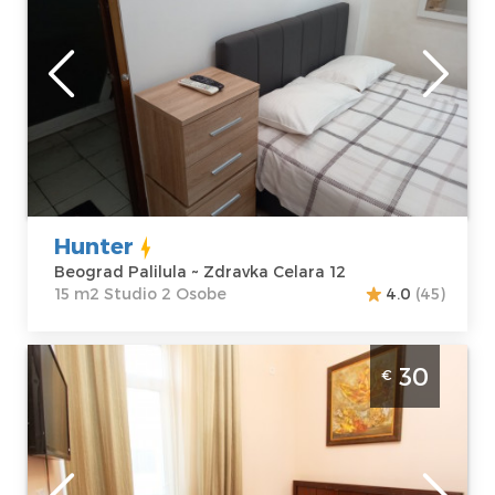
Beograd
Lokacija:
Gosti:
2
Beograd Palilula
Kvadratura :
15
Adresa:
Zdravka
m2
Celara 12
Struktura :
Cena
25 €
Studio
Hunter
Beograd Palilula ~ Zdravka Celara 12
15 m2 Studio 2 Osobe
4.0
(45)
Studio Apartman Eva 5 Beograd Centar
30
€
Beograd
Lokacija:
Gosti:
2
Beograd Centar
Kvadratura :
15
Adresa:
Trg
m2