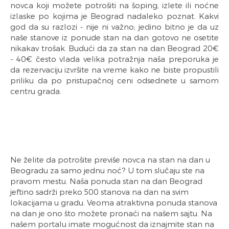
novca koji možete potrošiti na šoping, izlete ili noćne
izlaske po kojima je Beograd nadaleko poznat. Kakvi
god da su razlozi - nije ni važno; jedino bitno je da uz
naše stanove iz ponude stan na dan gotovo ne osetite
nikakav trošak. Budući da za stan na dan Beograd 20€
- 40€ često vlada velika potražnja naša preporuka je
da rezervaciju izvršite na vreme kako ne biste propustili
priliku da po pristupačnoj ceni odsednete u samom
centru grada.
Ne želite da potrošite previše novca na stan na dan u
Beogradu za samo jednu noć? U tom slučaju ste na
pravom mestu. Naša ponuda stan na dan Beograd
jeftino sadrži preko 500 stanova na dan na svim
lokacijama u gradu. Veoma atraktivna ponuda stanova
na dan je ono što možete pronaći na našem sajtu. Na
našem portalu imate mogućnost da iznajmite stan na