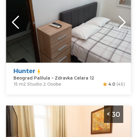
Beograd
Lokacija:
Gosti:
2
Beograd Palilula
Kvadratura :
15
Adresa:
Zdravka
m2
Celara 12
Struktura :
Cena
25 €
Studio
Hunter
Beograd Palilula ~ Zdravka Celara 12
15 m2 Studio 2 Osobe
4.0
(45)
Studio Apartman Eva 5 Beograd Centar
30
€
Beograd
Lokacija:
Gosti:
2
Beograd Centar
Kvadratura :
15