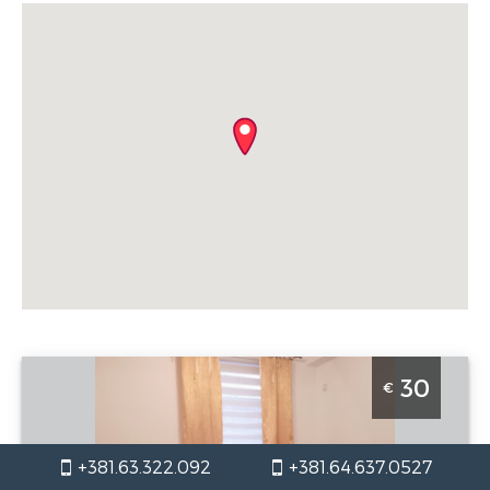
Studio Apartman Dilajla Beograd Zvezdara je lepo
30
€
uredjen stan na dan za 2 osobe u Mirijevu
Beograd
Lokacija:
Gosti:
2
+381.63.322.092
+381.64.637.0527
Beograd
Kvadratura :
33