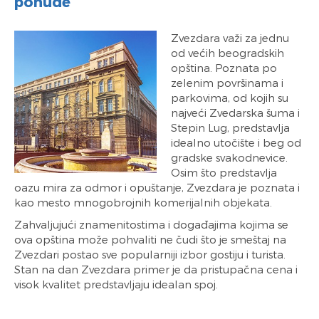
ponude
Zvezdara važi za jednu
od većih beogradskih
opština. Poznata po
zelenim površinama i
parkovima, od kojih su
najveći Zvedarska šuma i
Stepin Lug, predstavlja
idealno utočište i beg od
gradske svakodnevice.
Osim što predstavlja
oazu mira za odmor i opuštanje, Zvezdara je poznata i
kao mesto mnogobrojnih komerijalnih objekata.
Zahvaljujući znamenitostima i događajima kojima se
ova opština može pohvaliti ne čudi što je smeštaj na
Zvezdari postao sve popularniji izbor gostiju i turista.
Stan na dan Zvezdara primer je da pristupačna cena i
visok kvalitet predstavljaju idealan spoj.