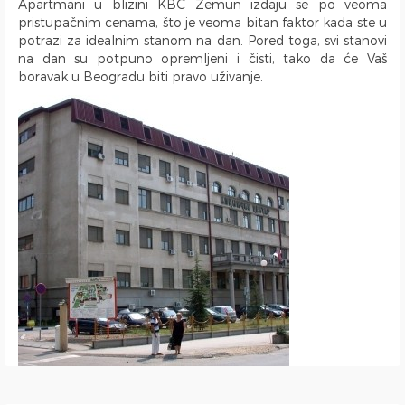
Apartmani u blizini KBC Zemun izdaju se po veoma
Ulica Španskih boraca
pristupačnim cenama, što je veoma bitan faktor kada ste u
potrazi za idealnim stanom na dan. Pored toga, svi stanovi
Naselje West 365
na dan su potpuno opremljeni i čisti, tako da će Vaš
Filmski grad
boravak u Beogradu biti pravo uživanje.
Karadjordjev park
KBC Zemun
Institut za majku i dete
Hram Svetog Save
Ulica Kneginje Zorke
Sportski centar 11 April
Opština Novi Beograd
Dunavski kej
Hotel Jugoslavija
Stari Merkator
Stari Merkator Novi Beograd
Delta City
Bulevar Zorana Djindjica
Tosin bunar