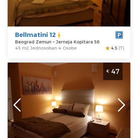
Kopitara 56
Struktura :
Cena
60 €
Jednosoban
Bellmatini 12
Beograd Zemun ~ Jerneja Kopitara 56
45 m2 Jednosoban 4 Osobe
4.5
(7)
Studio Apartman Bellmatini 11 Beograd
47
€
Novi Beograd
Beograd
Lokacija:
Gosti:
2
Beograd Zemun
Kvadratura :
32
Adresa:
Jerneja
m2
Kopitara 56
Struktura :
Cena
47 €
Studio