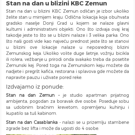
Stan na dan u blizini KBC Zemun
Park Tašmajdan
Stan na dan u blizini KBC Zemun odličan je izbor ukoliko
Pozeska ulica
želite stan u mirnijem kraju. Odlična lokacija koja obuhvata
Trg Republike
gradsko naselje Donji Grad u kojem se nalaze glavni
Naselje Belvil
kulturni i administrativni objekti. Ono što izdvaja ovaj kraj
takodje jeste to što se u blizini nalaze i 3 velika parka. Ono
Apartmani u blizini Surčina
što naši gosti vide kao najveću prednost jeste što se stanovi
u blizini ove lokacije nalaze u neposrednoj blizini
Zemunskog keja. Ukoliko volite duge šetnje, vožnju bicikla
ili rolera, vežbanje u prirodi onda svakako treba da posetite
Zemunski kej. Pored toga na Zemunskom keju možete da
nadjete i pregršt kafića, restorana i splavova gde možete da
napravite pauzu i uživate pored reke.
Izdvajamo iz ponude:
Stan na dan Zemun -
je studio apartman prijatnog
ambijenta, pogodan za boravak dve osobe. Poseduje sobu
sa udobnim bračnim krevetom, opremljenu kuhinju i
kupatilo sa tuš kabinom.
Stan na dan Casablanka
- nalazi se u prizemlju stambene
zgrade bez lifta i može da ugosti do 4 osobe.