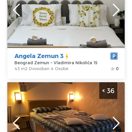
Lokacija:
Gosti:
4
Beograd Zemun
Kvadratura :
43
Adresa:
m2
Vladimira
Struktura :
Nikolića 15
Dvosoban
Cena
55 €
Angela Zemun 3
Beograd Zemun ~ Vladimira Nikolića 15
43 m2 Dvosoban 4 Osobe
0
Studio Apartman Luter Beograd Zemun
36
€
Beograd
Lokacija:
Gosti:
2
Beograd Zemun
Kvadratura :
24
Adresa:
Iviceva 6
m2
Cena
36 €
Struktura :