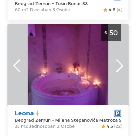
Beograd Zemun ~ Tošin Bunar 88
60 m2 Dvosoban 3 Osobe
4.8
(4)
Jednosoban Apartman Leona Beograd
50
€
Zemun sa djakuzijem u mirnom kraju grada
Beograd
Lokacija:
Gosti:
2
Beograd Zemun
Kvadratura :
35
Adresa:
Milana
m2
Stepanovića
Struktura :
Matroza 5
Jednosoban
Cena
50 €
Leona
Beograd Zemun ~ Milana Stepanovića Matroza 5
35 m2 Jednosoban 2 Osobe
4.3
(22)