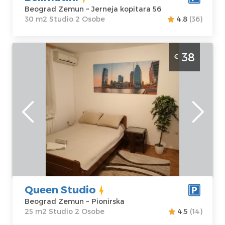
Beograd Zemun ~ Jerneja kopitara 56
30 m2 Studio 2 Osobe
4.8
(36)
Studio Apartman Queen Studio Beograd
38
€
Zemun
Beograd
Lokacija:
Gosti:
2
Beograd Zemun
Kvadratura :
25
Adresa:
Pionirska
m2
Cena
38 €
Struktura :
Studio
Queen Studio
Beograd Zemun ~ Pionirska
25 m2 Studio 2 Osobe
4.5
(14)