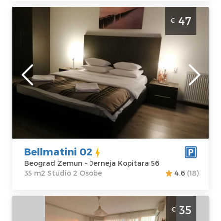
Studio Apartman Bellmatini 02 Beograd
47
€
Zemun
Beograd
Lokacija:
Gosti:
2
Beograd Zemun
Kvadratura :
35
Adresa:
Jerneja
m2
Kopitara 56
Struktura :
Cena
47 €
Studio
Bellmatini 02
Beograd Zemun ~ Jerneja Kopitara 56
35 m2 Studio 2 Osobe
4.6
(18)
Jednosoban Apartman Summer Edition
35
€
Beograd Novi Beograd Apartman na