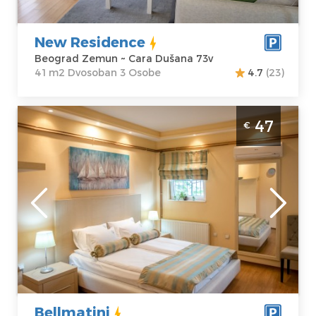
New Residence
Beograd Zemun ~ Cara Dušana 73v
41 m2 Dvosoban 3 Osobe
4.7
(23)
Studio Apartman Bellmatini Beograd
47
€
Zemun
Beograd
Lokacija:
Gosti:
2
Beograd Zemun
Kvadratura :
30
Adresa:
Jerneja
m2
kopitara 56
Struktura :
Cena
47 €
Studio
Bellmatini