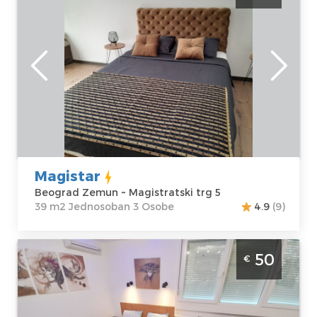
Zemuna za 3 osobe
Beograd
Lokacija:
Gosti:
3
Beograd Zemun
Kvadratura :
39
Adresa:
m2
Magistratski trg
Struktura :
5
Jednosoban
Cena
40 €
Magistar
Beograd Zemun ~ Magistratski trg 5
39 m2 Jednosoban 3 Osobe
4.9
(9)
Studio Apartman Paku 3 Beograd Novi
50
€
Beograd pogodan za boravak 2 osobe, ima
besplatan parking ispred zgrade. Cena 30
evra dan za 2 osobe.