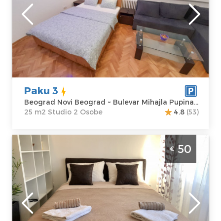
Beograd
Lokacija:
Gosti:
2
Beograd Novi
Kvadratura :
25
Beograd
m2
Adresa:
Bulevar
Struktura :
Mihajla Pupina
Studio
193
Paku 3
Cena
50 €
Beograd Novi Beograd ~ Bulevar Mihajla Pupina 193
25 m2 Studio 2 Osobe
4.8
(53)
Jednosoban Apartman Modern Studio
50
€
Beograd Novi Beograd u blizini Instituta za
majku i dete
Beograd
Lokacija:
Gosti:
4
Beograd Novi
Kvadratura :
32