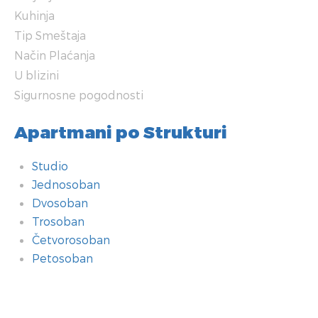
Kuhinja
Tip Smeštaja
Način Plaćanja
U blizini
Sigurnosne pogodnosti
Apartmani po Strukturi
Studio
Jednosoban
Dvosoban
Trosoban
Četvorosoban
Petosoban
Kupatilo
Dodatne pogodnosti
Soba
Tehnologija
Grejanje
Kuhinja
Tip Smeštaja
Način Plaćanja
U blizini
Sigurnosne pogodnosti