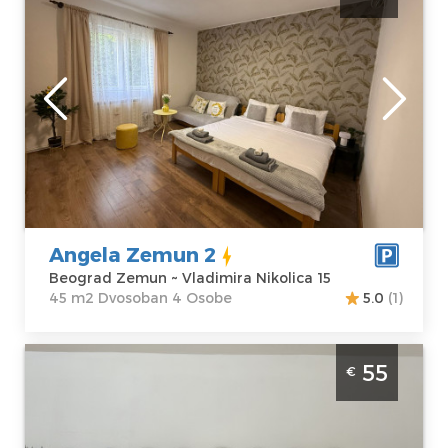
dan u Zemunu
Beograd
Lokacija:
Gosti:
4
Beograd Zemun
Kvadratura :
45
Adresa:
m2
Vladimira
Struktura :
Nikolica 15
Dvosoban
Cena
51 €
Angela Zemun 2
Beograd Zemun ~ Vladimira Nikolica 15
45 m2 Dvosoban 4 Osobe
5.0
(1)
Dvosoban Apartman Angela Zemun 3
55
€
Beograd Zemun je lepo uredjen stan u
Zemunu
Beograd