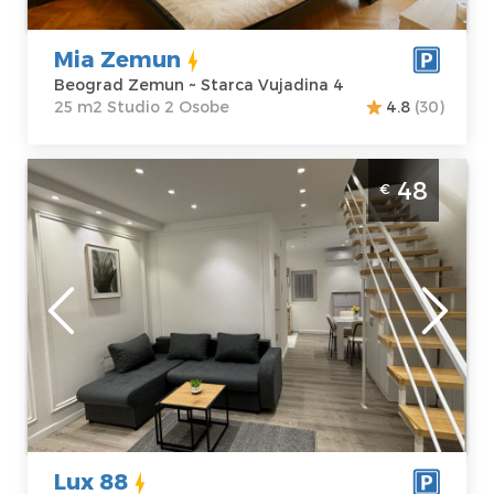
Mia Zemun
Beograd Zemun ~ Starca Vujadina 4
25 m2 Studio 2 Osobe
4.8
(30)
Dvosoban Apartman Lux 88 Beograd
48
€
Zemun. Smešten na odličnoj lokaciji u
blizini Instituta za majku i dete.
Beograd
Lokacija:
Gosti:
3
Beograd Zemun
Kvadratura :
60
Adresa:
Tošin
m2
Bunar 88
Struktura :
Cena
48 €
Dvosoban
Lux 88