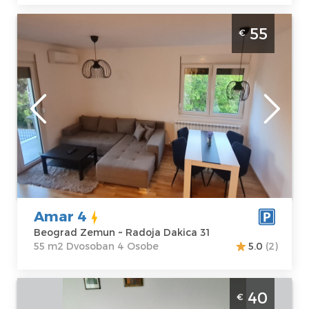
Dvosoban Apartman Amar 4 Beograd
55
€
Zemun. Nalazi se u mirnom delu Zemuna i
namenjen za udoban boravak do 4 osobe.
Beograd
Lokacija:
Gosti:
4
Beograd Zemun
Kvadratura :
55
Adresa:
Radoja
m2
Dakica 31
Struktura :
Cena
55 €
Dvosoban
Amar 4
Beograd Zemun ~ Radoja Dakica 31
55 m2 Dvosoban 4 Osobe
5.0
(2)
Jednosoban Apartman Magistar Beograd
40
€
Zemun prijatan apartman u centru