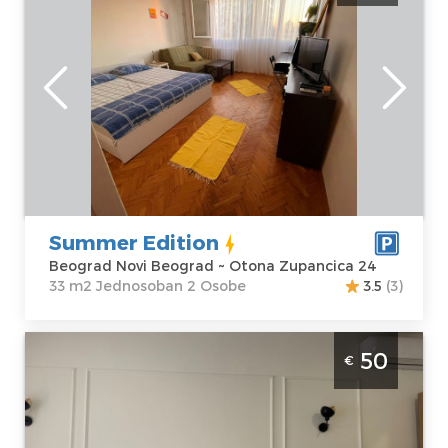
atraktivnoj lokaciji za maksimum 3 osobe
Beograd
Lokacija:
Gosti:
2
Beograd Novi
Kvadratura :
33
Beograd
m2
Adresa:
Otona
Struktura :
Zupancica 24
Jednosoban
Cena
35 €
Summer Edition
Beograd Novi Beograd ~ Otona Zupancica 24
33 m2 Jednosoban 2 Osobe
3.5
(3)
Studio Apartman Angela Zemun Beograd
50
€
Zemun. Studio apartman, hotelskog tipa,
velicine 35m2, luksuzno opremljen i idealan
za boravak do 3 osobe.