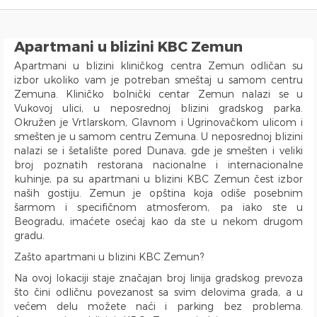
Djakuzi
Garaža
Bračni Krevet
WiFi
Klima Uredjaj
Šporet
Vile
Keš
Tržni centar Ušće
Detektor Dima
Sauna
Self Check-In
Single krevet
Internet
Centralno Grejanje
Indukciona ploča
Kuća
Kartica
Bolnica Tiršova
Prva Pomoć
Kada
Dnevni odmor
Krevet na Sprat
Kablovski Kanali
Etažno Grejanje
Rešo
Brvnara
Gotovinski račun
Vukov Spomenik
Aparati za Gašenje Požara
Apartmani u blizini KBC Zemun
Tuš Kada
Dozvoljeni Ljubimci
Kauč na rasklapanje
Satelitski Kanali
Norveški Radijatori
Rerna
Dvorište
Preko Računa Firme
Centar Zemun
Interfon
Apartmani u blizini kliničkog centra Zemun odličan su
Hidromasažna Tuš kabina
Dozvoljeno Pušenje
Garnitura na Rasklapanje
TV
TA Peć
Mikrotalasna
Sobe
Resavska
Blindirana Vrata
izbor ukoliko vam je potreban smeštaj u samom centru
Tuš Kabina
Pogodno za invalide
Dečiji Krevetac
Flat Screen TV
Toster
Prote Mateje
H Brava
Zemuna. Kliničko bolnički centar Zemun nalazi se u
Vukovoj ulici, u neposrednoj blizini gradskog parka.
Hidromasažna Kada
Lift
Orman
LCD TV
Ketler
Aerodrom Nikola Tesla
Alarm
Okružen je Vrtlarskom, Glavnom i Ugrinovačkom ulicom i
Tursko Kupatilo
Proslave
Radni Sto
Mini Linija
Aparat za Kafu
Vojnomedicinska akademija
Video nadzor
smešten je u samom centru Zemuna. U neposrednoj blizini
Bide
Bazen
Čiviluk
DVD Plejer
Frižider
Beograd na vodi
nalazi se i šetalište pored Dunava, gde je smešten i veliki
broj poznatih restorana nacionalne i internacionalne
Veš Mašina
Kamin
Pegla za veš
Laptop
Kombinovani Frižider
Ada Ciganlija
kuhinje, pa su apartmani u blizini KBC Zemun čest izbor
Mašina za Sušenje Veša
Balkon
Daska za Peglanje
Računar
Mašina za Pranje Sudova
Autobuska stanica Beograd
naših gostiju. Zemun je opština koja odiše posebnim
Sušilica za Veš
Terasa
iPad
Čajna Kuhinja
Klinički centar Srbije
šarmom i specifičnom atmosferom, pa iako ste u
Beogradu, imaćete osećaj kao da ste u nekom drugom
Fen za Kosu
Posteljina
Telefon
Kuhinja u sklopu Dnevnog Boravka
Pancevacki most
gradu.
Papuče
Peškiri
Trpezarija
Ulica Visokog Stevana
Zašto apartmani u blizini KBC Zemun?
Bade Mantil
Zabranjeno pušenje
Trpezarijski Sto i Stolice
Mostarska petlja
Kozmetika
Recepcija
Deo za Ručavanje
Vasina ulica
Na ovoj lokaciji staje značajan broj linija gradskog prevoza
što čini odličnu povezanost sa svim delovima grada, a u
Toalet Papir
Kategorizovan
Aspirator
Beogradski Sajam
većem delu možete naći i parking bez problema.
Sredstva za Čišćenje
Vaučeri
Posudje i Escajg
Yu biznis centar