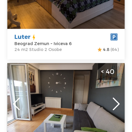
Studio
Luter
Beograd Zemun ~ Iviceva 6
24 m2 Studio 2 Osobe
4.8
(64)
Dvosoban Apartman New Residence
40
€
Beograd Zemun
Beograd
Lokacija:
Gosti:
3
Beograd Zemun
Kvadratura :
41
Adresa:
Cara
m2
Dušana 73v
Struktura :
Cena
40 €
Dvosoban