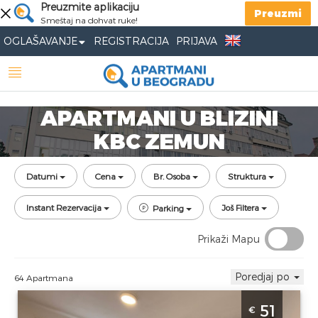
Preuzmite aplikaciju
Preuzmi
Smeštaj na dohvat ruke!
OGLAŠAVANJE
REGISTRACIJA
PRIJAVA
APARTMANI U BLIZINI
KBC ZEMUN
Datumi
Cena
Br. Osoba
Struktura
Instant Rezervacija
Još Filtera
Parking
Prikaži Mapu
Poredjaj po
64 Apartmana
Dvosoban Apartman Angela Zemun 2
51
€
Beograd Zemun je lepo uredjen stan na