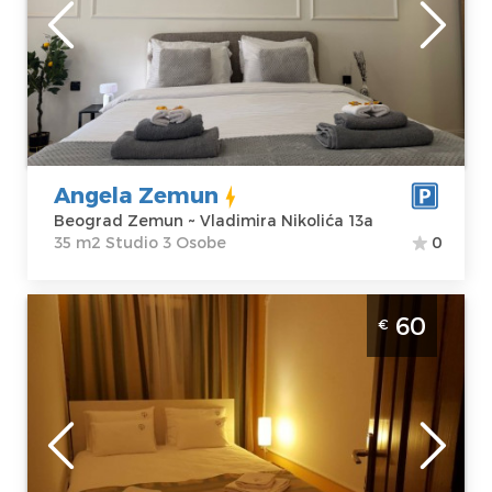
Beograd
Lokacija:
Gosti:
3
Beograd Zemun
Kvadratura :
35
Adresa:
m2
Vladimira
Struktura :
Nikolića 13a
Studio
Cena
50 €
Angela Zemun
Beograd Zemun ~ Vladimira Nikolića 13a
35 m2 Studio 3 Osobe
0
Jednosoban Apartman Bellmatini 12
60
€
Beograd Novi Beograd
Beograd
Lokacija:
Gosti:
4
Beograd Zemun
Kvadratura :
45
Adresa:
Jerneja
m2