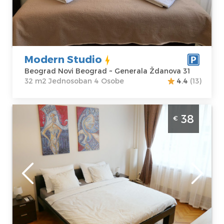
Beograd
m2
Adresa:
Struktura :
Generala
Jednosoban
Ždanova 31
Cena
50 €
Modern Studio
Beograd Novi Beograd ~ Generala Ždanova 31
32 m2 Jednosoban 4 Osobe
4.4
(13)
Studio Apartman Mia Zemun Beograd
38
€
Zemun
Beograd
Lokacija:
Gosti:
2
Beograd Zemun
Kvadratura :
25
Adresa:
Starca
m2
Vujadina 4
Struktura :
Cena
38 €
Studio