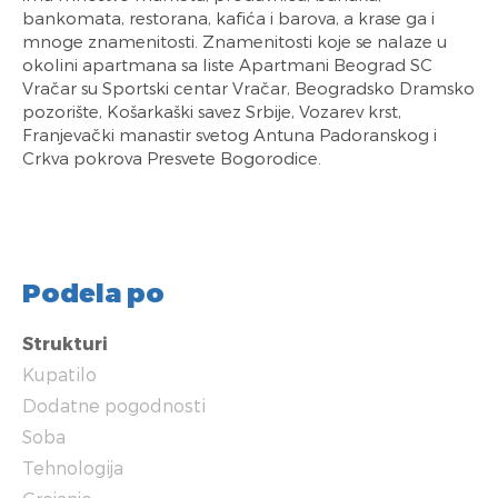
bankomata, restorana, kafića i barova, a krase ga i
mnoge znamenitosti. Znamenitosti koje se nalaze u
okolini apartmana sa liste Apartmani Beograd SC
Vračar su Sportski centar Vračar, Beogradsko Dramsko
pozorište, Košarkaški savez Srbije, Vozarev krst,
Franjevački manastir svetog Antuna Padoranskog i
Crkva pokrova Presvete Bogorodice.
Podela po
Strukturi
Kupatilo
Dodatne pogodnosti
Soba
Tehnologija