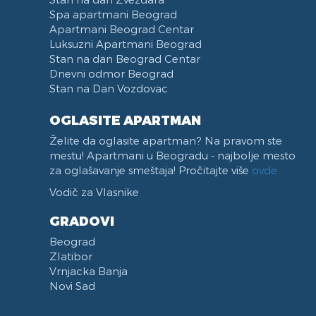
Spa apartmani Beograd
Park Tašmajdan
Apartmani Beograd Centar
Pozeska ulica
Luksuzni Apartmani Beograd
Trg Republike
Stan na dan Beograd Centar
Naselje Belvil
Dnevni odmor Beograd
Stan na Dan Vozdovac
Apartmani u blizini Surčina
OGLASITE APARTMAN
Želite da oglasite apartman? Na pravom ste
mestu! Apartmani u Beogradu - najbolje mesto
za oglašavanje smeštaja! Pročitajte više
ovde
Vodič za Vlasnike
GRADOVI
Beograd
Zlatibor
Vrnjacka Banja
Novi Sad