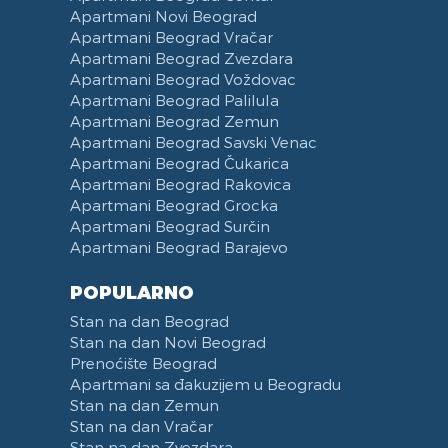
Sredstva za Čišćenje
Vaučeri
Posudje i Escajg
Yu biznis centar
Apartmani Novi Beograd
Ulica Španskih boraca
Apartmani Beograd Vračar
Naselje West 365
Apartmani Beograd Zvezdara
Apartmani Beograd Voždovac
Filmski grad
Apartmani Beograd Palilula
Karadjordjev park
Apartmani Beograd Zemun
KBC Zemun
Apartmani Beograd Savski Venac
Institut za majku i dete
Apartmani Beograd Čukarica
Hram Svetog Save
Apartmani Beograd Rakovica
Apartmani Beograd Grocka
Ulica Kneginje Zorke
Apartmani Beograd Surčin
Sportski centar 11 April
Apartmani Beograd Barajevo
Opština Novi Beograd
Dunavski kej
POPULARNO
Hotel Jugoslavija
Stan na dan Beograd
Stari Merkator
Stan na dan Novi Beograd
Prenoćište Beograd
Stari Merkator Novi Beograd
Apartmani sa đakuzijem u Beogradu
Delta City
Stan na dan Zemun
Bulevar Zorana Djindjica
Stan na dan Vračar
Tosin bunar
Stan na dan Zvezdara