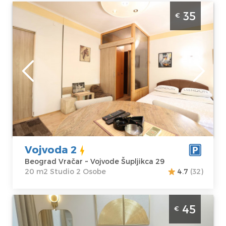
Studio Apartman Vojvoda 2 Beograd Vračar
35
€
Beograd
Lokacija:
Gosti:
2
Beograd Vračar
Kvadratura :
20
Adresa:
Vojvode
m2
Šupljikca 29
Struktura :
Cena
35 €
Studio
Vojvoda 2
Beograd Vračar ~ Vojvode Šupljikca 29
20 m2 Studio 2 Osobe
4.7
(32)
Studio Apartman Bulevar2025 Beograd
45
€
Vracar. Smesten u blizini Vukovog