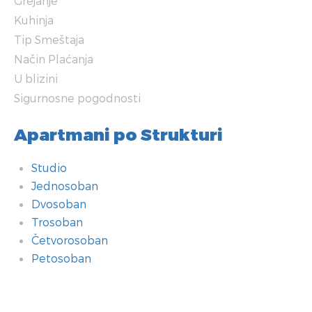
Grejanje
Kuhinja
Tip Smeštaja
Način Plaćanja
U blizini
Sigurnosne pogodnosti
Apartmani po Strukturi
Studio
Jednosoban
Dvosoban
Trosoban
Četvorosoban
Petosoban
Kupatilo
Dodatne pogodnosti
Soba
Tehnologija
Grejanje
Kuhinja
Tip Smeštaja
Način Plaćanja
U blizini
Sigurnosne pogodnosti