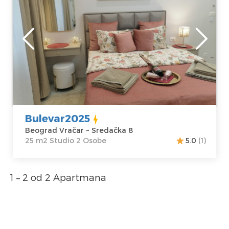
spomenika na Vracaru.
Beograd
Lokacija:
Gosti:
2
Beograd Vračar
Kvadratura :
25
Adresa:
m2
Sredačka 8
Struktura :
Cena
45 €
Studio
Bulevar2025
Beograd Vračar ~ Sredačka 8
25 m2 Studio 2 Osobe
5.0
(1)
1 – 2 od 2 Apartmana