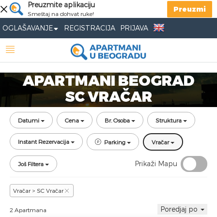
Preuzmite aplikaciju
Preuzmi
Smeštaj na dohvat ruke!
OGLAŠAVANJE
REGISTRACIJA
PRIJAVA
APARTMANI BEOGRAD
SC VRAČAR
Datumi
Cena
Br. Osoba
Struktura
Instant Rezervacija
Parking
Vračar
Prikaži Mapu
Još Filtera
Vračar > SC Vračar
Poredjaj po
2 Apartmana