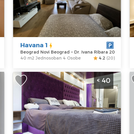
B
Lokacija:
Gosti:
4
Beograd Novi
Kvadratura :
40
Lo
Beograd
m2
B
Adresa:
Dr.
Struktura :
B
Ivana Ribara
Jednosoban
A
20
S
Havana 1
Cena
39 €
7
Beograd Novi Beograd ~ Dr. Ivana Ribara 20
C
40 m2 Jednosoban 4 Osobe
4.2
(20)
Dvosoban Apartman Sweet Memories
S
40
€
a
Beograd Zarkovo. Moderno opremljen
P
apartman je povrsine od 40m2 i
n
namenjen je za boravak do 2 osobe.
B
Beograd
Lo
Lokacija:
Gosti:
2
B
Beograd
Kvadratura :
40
Pa
Čukarica
m2
A