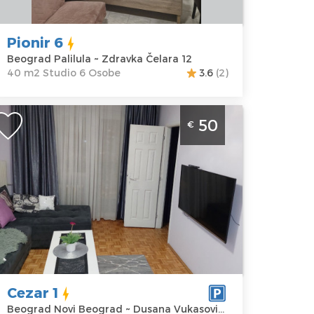
dravka Čelara
Studio
2
Pionir 6
ena
25 €
Beograd Palilula ~ Zdravka Čelara 12
40 m2 Studio 6 Osobe
3.6
(2)
vosoban Apartman Cezar 1 Beograd
50
€
ovi Beograd
eograd
kacija:
Gosti:
4
eograd Novi
Kvadratura :
45
eograd
m2
dresa:
Dusana
Struktura :
ukasovica 61
Dvosoban
ena
50 €
Cezar 1
Beograd Novi Beograd ~ Dusana Vukasovica 61