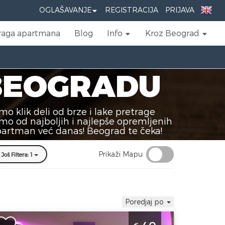
OGLAŠAVANJE
REGISTRACIJA
PRIJAVA
raga apartmana
Blog
Info
Kroz Beograd
 BEOGRADU
 klik deli od brze i lake pretrage
mo od najboljih i najlepše opremljenih
apartman već danas! Beograd te čeka!
Prikaži Mapu
Još Filtera: 1
Poredjaj po
tudio Apartman Little Mermaid