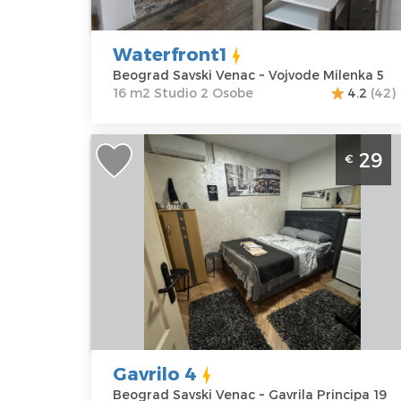
Vojvode
Studio
Milenka 5
Waterfront1
Cena
40 €
Beograd Savski Venac ~ Vojvode Milenka 5
16 m2 Studio 2 Osobe
4.2
(42)
Studio Apartman Gavrilo 4 Beograd
29
€
Savski Venac. Smešten je u prizemlju
zgrade, površine je 15m2 i namenjen j
za udoban boravak do 2 osobe.
Beograd
Lokacija:
Gosti:
2
Beograd Savski
Kvadratura :
15
Venac
m2
Adresa:
Gavrila
Struktura :
Principa 19
Studio
Gavrilo 4
Cena
29 €
Beograd Savski Venac ~ Gavrila Principa 19