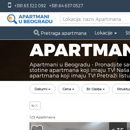
+381.63.322.092
+381.64.637.0527
Lokacije
S
Pretraga apartmana
APARTMAN
Apartmani u Beogradu - Pronadjite sav
stotine apartmana koji imaju TV! Naša
apartmana koji imaju TV! Pretraži lis
Datumi
Cena
Br. Osoba
Struktu
tv
123 Apartmana
Studio Apartman Beo centar Beograd