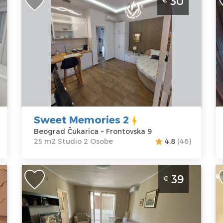
30
€
Beograd Zarkovo
B
le
Beograd
B
Lokacija:
Gosti:
2
Lo
Beograd
Kvadratura :
25
B
Čukarica
m2
V
Adresa:
Struktura :
A
Frontovska 9
Studio
J
Cena
30 €
P
C
Sweet Memories 2
Beograd Čukarica ~ Frontovska 9
25 m2 Studio 2 Osobe
4.8
(46)
Jednosoban Apartman Havana 1
S
39
€
Beograd Novi Beograd. Apartman je
B
povrsine od 40m2. Pogodan za 4 osobe.
i
o
Beograd