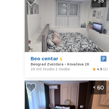
35
€
Zvezdara. Studio apartman, veličine
20m2, idealan je za boravak dve odras
osobe.
Beograd
Lokacija:
Gosti:
2
Beograd
Kvadratura :
20
Zvezdara
m2
Adresa:
Struktura :
Kovačeva 26
Studio
Beo centar
Cena
35 €
Beograd Zvezdara ~ Kovačeva 26
20 m2 Studio 2 Osobe
4.9
(2)
Studio Apartman Dolce Vita Spa
60
€
Beograd Novi Beograd spa apartman
za 2 osobe, moderno opremljen
Beograd