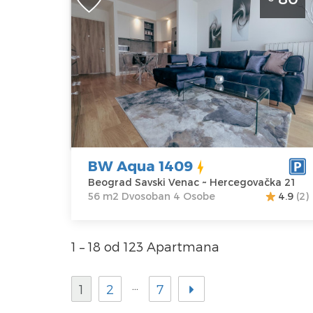
Beograd Savski Venac luksuzan
apartman u Beogradu na vodi za 4
osobe
Beograd
Lokacija:
Gosti:
4
Beograd Savski
Kvadratura :
56
Venac
m2
Adresa:
Struktura :
Hercegovačka
Dvosoban
BW Aqua 1409
21
Beograd Savski Venac ~ Hercegovačka 21
Cena
80 €
56 m2 Dvosoban 4 Osobe
4.9
(2)
1 – 18 od 123 Apartmana
…
1
2
7