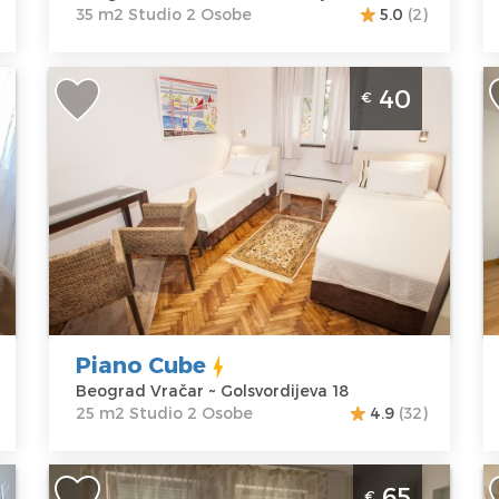
35 m2 Studio 2 Osobe
5.0
(2)
Studio Apartman Piano Cube Beograd
S
40
€
Vračar
N
B
Beograd
n
Lokacija:
Gosti:
2
B
Beograd
Kvadratura :
25
Vračar
m2
Lo
Adresa:
Struktura :
B
Golsvordijeva
Studio
B
18
A
Cena
40 €
B
Piano Cube
C
Beograd Vračar ~ Golsvordijeva 18
25 m2 Studio 2 Osobe
4.9
(32)
Dvosoban Apartman Koala 55 Beograd
T
65
€