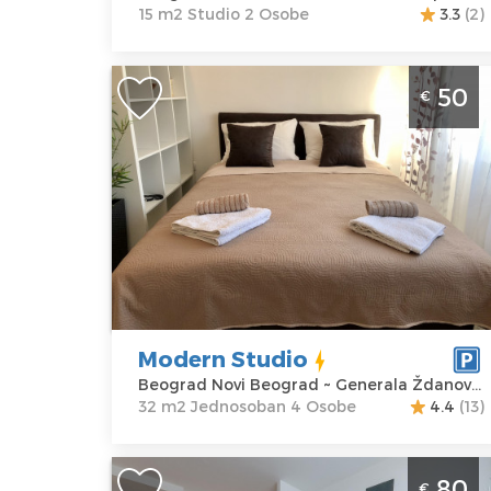
15 m2 Studio 2 Osobe
3.3
(2)
Jednosoban Apartman Modern Studio
50
€
Beograd Novi Beograd u blizini
Instituta za majku i dete
Beograd
Lokacija:
Gosti:
4
Beograd Novi
Kvadratura :
32
Beograd
m2
Adresa:
Struktura :
Generala
Jednosoban
Ždanova 31
Modern Studio
Cena
50 €
Beograd Novi Beograd ~ Generala Ždanova 31
32 m2 Jednosoban 4 Osobe
4.4
(13)
Dvosoban Apartman BW Aqua 1409
80
€