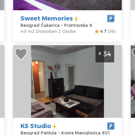
Adresa:
Struktura :
Z
Frontovska 9
Dvosoban
1
Sweet Memories
Cena
40 €
C
Beograd Čukarica ~ Frontovska 9
40 m2 Dvosoban 2 Osobe
4.7
(36)
Studio Apartman KS Studio Beograd
D
34
€
Palilula, studio apartman za dve odrasle
N
e
osobe u Borči
B
Beograd
Lo
Lokacija:
Gosti:
2
B
Beograd
Kvadratura :
35
B
Palilula
m2
A
Adresa:
Koste
Struktura :
V
Manojlovica
Studio
C
61/1
KS Studio
Cena
34 €
Beograd Palilula ~ Koste Manojlovica 61/1