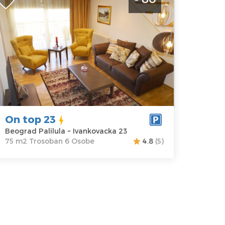
alilula. Nalazi se u neposrednoj blizini
asinskog fakulteta. Dupleks apartman
a 6 osoba
eograd
kacija:
Gosti:
6
eograd
Kvadratura :
75
lilula
m2
dresa:
Struktura :
vankovacka 23
Trosoban
On top 23
ena
80 €
Beograd Palilula ~ Ivankovacka 23
75 m2 Trosoban 6 Osobe
4.8
(5)