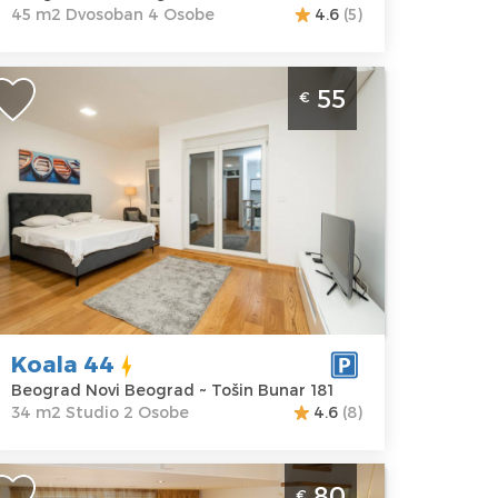
45 m2 Dvosoban 4 Osobe
4.6
(5)
tudio Apartman Koala 44 Beograd
55
€
ovi Beograd. Nalazi se na Tosinom
unaru. Povrsine je od 34m2 i
amenjen je za dve osobe.
eograd
kacija:
Gosti:
2
eograd Novi
Kvadratura :
34
eograd
m2
dresa:
Tošin
Struktura :
unar 181
Studio
Koala 44
ena
55 €
Beograd Novi Beograd ~ Tošin Bunar 181
34 m2 Studio 2 Osobe
4.6
(8)
rosoban Apartman On top 23 Beograd
80
€