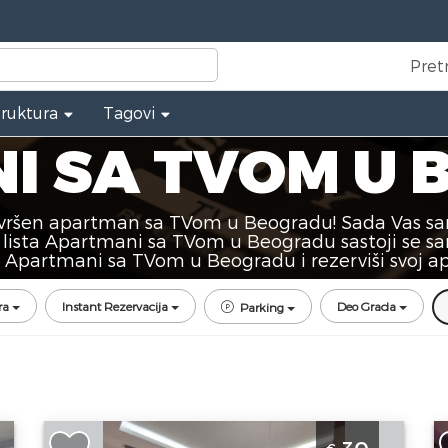
Pret
truktura
Tagovi
I SA TVOM U
ršen apartman sa TVom u Beogradu! Sada Vas samo
 lista Apartmani sa TVom u Beogradu sastoji se sa
tu Apartmani sa TVom u Beogradu i rezerviši svoj 
ra
Instant Rezervacija
Deo Grada
Parking
Studio Apartman Sweet Memories 2
S