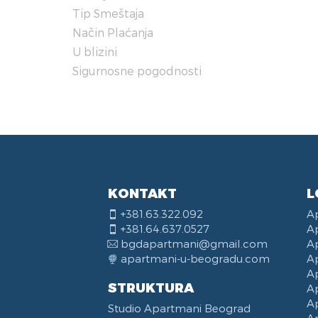
Tip Smeštaja
Veš
Ka
Peg
Lap
Kom
Ada
Način Plaćanja
Fen
Pos
Tel
Kuh
Pan
Bor
U blizini
Koz
Rec
Vas
Sigurnosne pogodnosti
Pos
Uli
Kar
Hra
Opš
Sta
Bul
Poz
KONTAKT
L
Apa
+381.63.322.092
A
+381.64.637.0527
A
bgdapartmani@gmail.com
A
apartmani-u-beogradu.com
A
A
STRUKTURA
A
A
Studio Apartmani Beograd
A