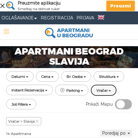
Preuzmite aplikaciju
Preuzmi
Smeštaj na dohvat ruke!
OGLAŠAVANJE
REGISTRACIJA
PRIJAVA
APARTMANI BEOGRAD
SLAVIJA
Datumi
Cena
Br. Osoba
Struktura
Instant Rezervacija
Parking
Vračar
Prikaži Mapu
Još Filtera
Vračar > Slavija
Poredjaj po
14 Apartmana