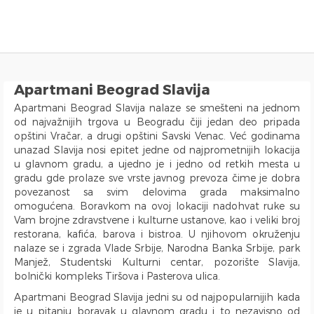
Kupatilo
Dodatne pogodnosti
Soba
Tehnologija
Grejanje
Kuhinja
Tip Smeštaja
Način Plaćanja
U blizini
Sigurnosne pogodnosti
Djakuzi
Garaža
Bračni Krevet
WiFi
Klima Uredjaj
Šporet
Vile
Keš
Tržni centar Ušće
Detektor Dima
Sauna
Self Check-In
Single krevet
Internet
Centralno Grejanje
Indukciona ploča
Kuća
Kartica
Bolnica Tiršova
Prva Pomoć
Kada
Dnevni odmor
Krevet na Sprat
Kablovski Kanali
Etažno Grejanje
Rešo
Brvnara
Gotovinski račun
Vukov Spomenik
Aparati za Gašenje Požara
Apartmani Beograd Slavija
Tuš Kada
Dozvoljeni Ljubimci
Kauč na rasklapanje
Satelitski Kanali
Norveški Radijatori
Rerna
Dvorište
Preko Računa Firme
Centar Zemun
Interfon
Apartmani Beograd Slavija nalaze se smešteni na jednom
Hidromasažna Tuš kabina
Dozvoljeno Pušenje
Garnitura na Rasklapanje
TV
TA Peć
Mikrotalasna
Sobe
Resavska
Blindirana Vrata
od najvažnijih trgova u Beogradu čiji jedan deo pripada
Tuš Kabina
Pogodno za invalide
Dečiji Krevetac
Flat Screen TV
Toster
Prote Mateje
H Brava
opštini Vračar, a drugi opštini Savski Venac. Već godinama
unazad Slavija nosi epitet jedne od najprometnijih lokacija
Hidromasažna Kada
Lift
Orman
LCD TV
Ketler
Aerodrom Nikola Tesla
Alarm
u glavnom gradu, a ujedno je i jedno od retkih mesta u
Tursko Kupatilo
Proslave
Radni Sto
Mini Linija
Aparat za Kafu
Vojnomedicinska akademija
Video nadzor
gradu gde prolaze sve vrste javnog prevoza čime je dobra
Bide
Bazen
Čiviluk
DVD Plejer
Frižider
Beograd na vodi
povezanost sa svim delovima grada maksimalno
omogućena. Boravkom na ovoj lokaciji nadohvat ruke su
Veš Mašina
Kamin
Pegla za veš
Laptop
Kombinovani Frižider
Ada Ciganlija
Vam brojne zdravstvene i kulturne ustanove, kao i veliki broj
Mašina za Sušenje Veša
Balkon
Daska za Peglanje
Računar
Mašina za Pranje Sudova
Autobuska stanica Beograd
restorana, kafića, barova i bistroa. U njihovom okruženju
Sušilica za Veš
Terasa
iPad
Čajna Kuhinja
Klinički centar Srbije
nalaze se i zgrada Vlade Srbije, Narodna Banka Srbije, park
Manjež, Studentski Kulturni centar, pozorište Slavija,
Fen za Kosu
Posteljina
Telefon
Kuhinja u sklopu Dnevnog Boravka
Pancevacki most
bolnički kompleks Tiršova i Pasterova ulica.
Papuče
Peškiri
Trpezarija
Ulica Visokog Stevana
Apartmani Beograd Slavija jedni su od najpopularnijih kada
Bade Mantil
Zabranjeno pušenje
Trpezarijski Sto i Stolice
Mostarska petlja
je u pitanju boravak u glavnom gradu i to nezavisno od