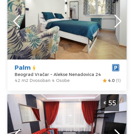
Beograd
Lokacija:
Gosti:
4
Beograd Vračar
Kvadratura :
42
Adresa:
Alekse
m2
Nenadovica 24
Struktura :
Cena
50 €
Dvosoban
Palm
Beograd Vračar ~ Alekse Nenadovica 24
42 m2 Dvosoban 4 Osobe
4.0
(1)
Dvosoban Apartman Lovac Beograd Vračar
55
€
Beograd
Lokacija:
Gosti:
4
Beograd Vračar
Kvadratura :
35
Adresa:
Alekse
m2