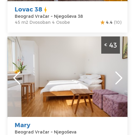
Lovac 38
Beograd Vračar ~ Njegoševa 38
45 m2 Dvosoban 4 Osobe
4.4
(10)
Studio Apartman Mary u Beogradu -
43
€
Lokacija Vračar
Beograd
Lokacija:
Gosti:
2
Beograd Vračar
Kvadratura :
22
Adresa:
m2
Njegoševa
Struktura :
Cena
43 €
Studio
Mary
Beograd Vračar ~ Njegoševa