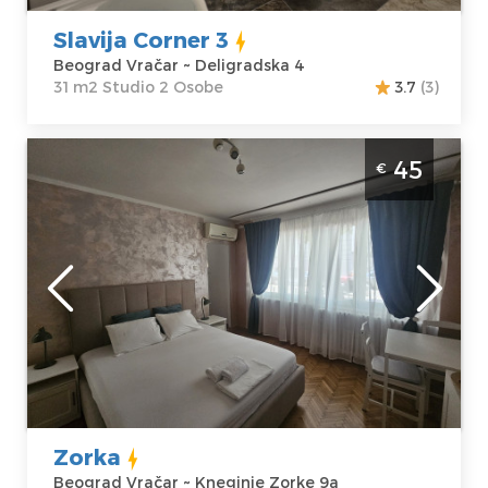
Cena
58 €
Studio
Slavija Corner 3
Beograd Vračar ~ Deligradska 4
31 m2 Studio 2 Osobe
3.7
(3)
Studio Apartman Zorka Beograd Vracar.
45
€
Smesten u samoj blizini Slavije. Nemanjen
za 2 osobe.
Beograd
Lokacija:
Gosti:
2
Beograd Vračar
Kvadratura :
30
Adresa:
Kneginje
m2
Zorke 9a
Struktura :
Cena
45 €
Studio
Zorka
Beograd Vračar ~ Kneginje Zorke 9a