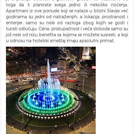
Kozmetika
Recepcija
Deo za Ručavanje
Vasina ulica
toga da li planirate svega jedno ili nekoliko noćenja.
Toalet Papir
Kategorizovan
Aspirator
Beogradski Sajam
Apartmani iz ove ponude koji se nalaze u blizini Slavije već
godinama su jedni od natraženijih, a lokacija, prostranost i
Sredstva za Čišćenje
Vaučeri
Posudje i Escajg
Yu biznis centar
enterijer, samo su neki od razloga zbog kojih se gosti i
Ulica Španskih boraca
turisti odlučuju. Cena, pristupačnost i veća sloboda samo su
Naselje West 365
još neki od nizu benefita sa kojima se možete susresti, a koji
Filmski grad
u odnosu na hotelski smeštaj imaju apsolutni primat.
Karadjordjev park
KBC Zemun
Institut za majku i dete
Hram Svetog Save
Ulica Kneginje Zorke
Sportski centar 11 April
Opština Novi Beograd
Dunavski kej
Hotel Jugoslavija
Stari Merkator
Stari Merkator Novi Beograd
Delta City