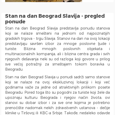
Bulevar Zorana Djindjica
Tosin bunar
Stan na dan Beograd Slavija - pregled
Park Tašmajdan
ponude
Pozeska ulica
Stan na dan Beograd Slavija predstavlja ponudu stanova
Trg Republike
koji se nalaze smešteni na jednom od najpoznatijih
gradskih trgova - trgu Slavija. Stanovi na dan na ovoj lokaciji
Naselje Belvil
predstavljaju savršen izbor za mnoge poslovne ljude i
Apartmani u blizini Surčina
turiste. Blizina mnogih poslovnih objekata i
multinacionalnih kompanija, ali i blizina centra grada i svih
njegovih dešavanja neki su od razloga koji govore u prilog
sve većoj potražnji za smeštajem tokom boravka u
Beogradu.
Stan na dan Beograd Slavija u ponudi sadrži samo stanove
koji se nalaze na ovoj ekskluzivnoj lokaciji i koji već
godinama važe za jedne od atraktivnijih prilikom posete
Beogradu. Pored toga što su pogodni za turiste koji žele da
upoznaju kulturu Beograda i njegov način života, ovi
stanovi su dobar izbor i za sve one kojima je potrebno
prenoćište nadomak nekih zdravstvenih ustanova - dečije
klinike u Tiršovoj ili KBC-a Srbije. Takođe, nedaleko odavde