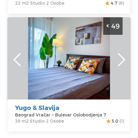
22 m2 Studio 2 Osobe
4.7
(6)
Studio Apartman Yugo & Slavija Beograd
49
€
Vracar studio povrsine 39m2 u centru grada,
idealan za 2 osobe
Beograd
Lokacija:
Gosti:
2
Beograd Vračar
Kvadratura :
39
Adresa:
Bulevar
m2
Oslobodjenja 7
Struktura :
Cena
49 €
Studio
Yugo & Slavija
Beograd Vračar ~ Bulevar Oslobodjenja 7
39 m2 Studio 2 Osobe
5.0
(1)