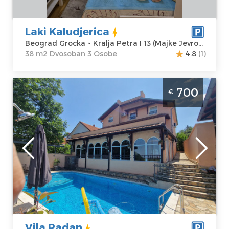
Jevrosime 2 nov
Dvosoban
naziv)
Cena
34 €
Laki Kaludjerica
Beograd Grocka ~ Kralja Petra I 13 (Majke Jevrosime 2 nov naziv)
38 m2 Dvosoban 3 Osobe
4.8
(1)
Četvorosoban Apartman Vila Radan
700
€
Beograd Grocka je komforna vila u naselju
Leštane za 8 osoba
Beograd
Lokacija:
Gosti:
8
Beograd Grocka
Kvadratura :
250
Adresa:
m2
Karadjordjeva 9
Struktura :
Cena
700 €
Četvorosoban
Vila Radan