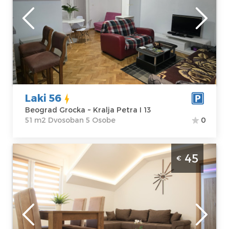
Lokacija:
Gosti:
5
Beograd Grocka
Kvadratura :
51
Adresa:
Kralja
m2
Petra I 13
Struktura :
Cena
40 €
Dvosoban
Laki 56
Beograd Grocka ~ Kralja Petra I 13
51 m2 Dvosoban 5 Osobe
0
Dvosoban Apartman Golden Hill 1 Beograd
45
€
Vinča Moderno opremljen apartman
idealan za boravak do dve osobe
Beograd
Lokacija:
Gosti:
2
Beograd Grocka
Kvadratura :
35