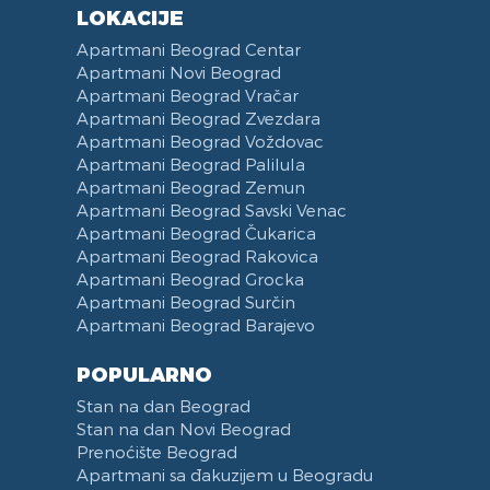
Kozmetika
Recepcija
Deo za Ručavanje
Vasina ulica
LOKACIJE
Toalet Papir
Kategorizovan
Aspirator
Beogradski Sajam
Apartmani Beograd Centar
Sredstva za Čišćenje
Vaučeri
Posudje i Escajg
Yu biznis centar
Apartmani Novi Beograd
Ulica Španskih boraca
Apartmani Beograd Vračar
Naselje West 365
Apartmani Beograd Zvezdara
Apartmani Beograd Voždovac
Filmski grad
Apartmani Beograd Palilula
Karadjordjev park
Apartmani Beograd Zemun
KBC Zemun
Apartmani Beograd Savski Venac
Institut za majku i dete
Apartmani Beograd Čukarica
Hram Svetog Save
Apartmani Beograd Rakovica
Apartmani Beograd Grocka
Ulica Kneginje Zorke
Apartmani Beograd Surčin
Sportski centar 11 April
Apartmani Beograd Barajevo
Opština Novi Beograd
Dunavski kej
POPULARNO
Hotel Jugoslavija
Stan na dan Beograd
Stari Merkator
Stan na dan Novi Beograd
Prenoćište Beograd
Stari Merkator Novi Beograd
Apartmani sa đakuzijem u Beogradu
Delta City