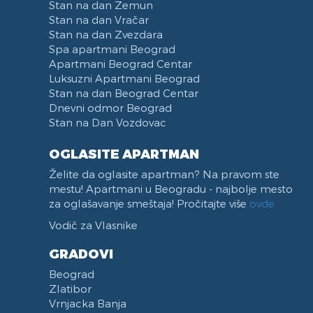
Stan na dan Zemun
Bulevar Zorana Djindjica
Stan na dan Vračar
Tosin bunar
Stan na dan Zvezdara
Spa apartmani Beograd
Park Tašmajdan
Apartmani Beograd Centar
Pozeska ulica
Luksuzni Apartmani Beograd
Trg Republike
Stan na dan Beograd Centar
Naselje Belvil
Dnevni odmor Beograd
Stan na Dan Vozdovac
Apartmani u blizini Surčina
OGLASITE APARTMAN
Želite da oglasite apartman? Na pravom ste
mestu! Apartmani u Beogradu - najbolje mesto
za oglašavanje smeštaja! Pročitajte više
ovde
Vodič za Vlasnike
GRADOVI
Beograd
Zlatibor
Vrnjacka Banja