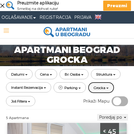
Preuzmite aplikaciju
Preuzmi
Smeštaj na dohvat ruke!
OGLAŠAVANJE
REGISTRACIJA
PRIJAVA
APARTMANI BEOGRAD
GROCKA
Datumi
Cena
Br. Osoba
Struktura
Instant Rezervacija
Parking
Grocka
Prikaži Mapu
Još Filtera
Poredjaj po
5 Apartmana
Dvosoban Apartman Golden Hill 2 Beograd
45
€