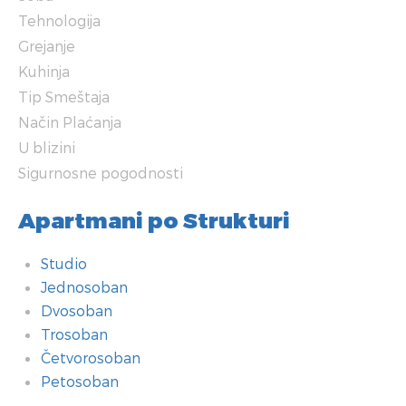
Tehnologija
Grejanje
Kuhinja
Tip Smeštaja
Način Plaćanja
U blizini
Sigurnosne pogodnosti
Apartmani po Strukturi
Studio
Jednosoban
Dvosoban
Trosoban
Četvorosoban
Petosoban