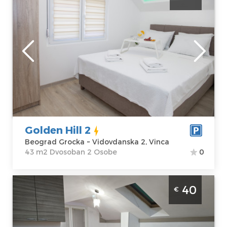
Vinca, moderno opremljen, idealan za
boravak do 2 osobe
Beograd
Lokacija:
Gosti:
2
Beograd Grocka
Kvadratura :
43
Adresa:
m2
Vidovdanska 2,
Struktura :
Vinca
Dvosoban
Cena
45 €
Golden Hill 2
Beograd Grocka ~ Vidovdanska 2, Vinca
43 m2 Dvosoban 2 Osobe
0
Dvosoban Apartman Laki 56 Beograd
40
€
Grocka dvosoban stan idealan za 5 osoba
Beograd