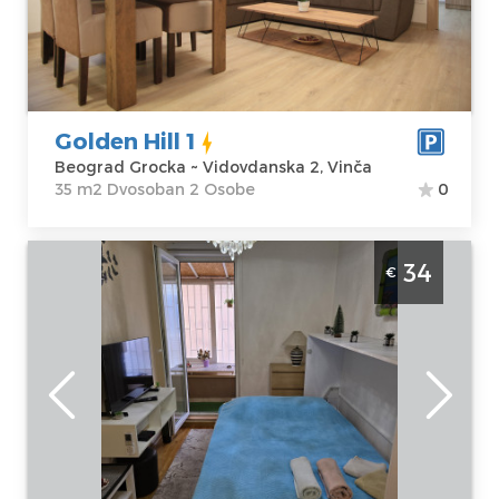
Adresa:
m2
Vidovdanska 2,
Struktura :
Vinča
Dvosoban
Cena
45 €
Golden Hill 1
Beograd Grocka ~ Vidovdanska 2, Vinča
35 m2 Dvosoban 2 Osobe
0
Dvosoban Apartman Laki Kaludjerica
34
€
Beograd Grocka nov partman za 3 osobe u
Kaluđerici
Beograd
Lokacija:
Gosti:
3
Beograd Grocka
Kvadratura :
38
Adresa:
Kralja
m2
Petra I 13 (Majke
Struktura :