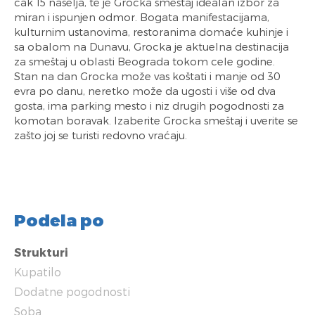
čak 15 naselja, te je Grocka smeštaj idealan izbor za
miran i ispunjen odmor. Bogata manifestacijama,
kulturnim ustanovima, restoranima domaće kuhinje i
sa obalom na Dunavu, Grocka je aktuelna destinacija
za smeštaj u oblasti Beograda tokom cele godine.
Stan na dan Grocka može vas koštati i manje od 30
evra po danu, neretko može da ugosti i više od dva
gosta, ima parking mesto i niz drugih pogodnosti za
komotan boravak. Izaberite Grocka smeštaj i uverite se
zašto joj se turisti redovno vraćaju.
Podela po
Strukturi
Kupatilo
Dodatne pogodnosti
Soba