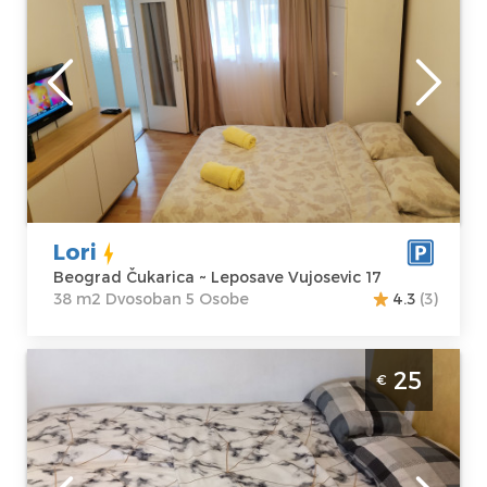
osobe
Beograd
Lokacija:
Gosti:
5
Beograd
Kvadratura :
38
Čukarica
m2
Adresa:
Struktura :
Leposave
Dvosoban
Vujosevic 17
Cena
37 €
Lori
Beograd Čukarica ~ Leposave Vujosevic 17
38 m2 Dvosoban 5 Osobe
4.3
(3)
Dvosoban Apartman Palisad Beograd
25
€
Čukarica povrsine 26m2, pogodan za
boravak do 2 osobe
Beograd