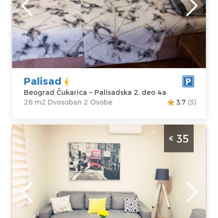
Lokacija:
Gosti:
2
Beograd
Kvadratura :
26
Čukarica
m2
Adresa:
Struktura :
Palisadska 2.
Dvosoban
deo 4a
Cena
25 €
Palisad
Beograd Čukarica ~ Palisadska 2. deo 4a
26 m2 Dvosoban 2 Osobe
3.7
(3)
Dvosoban Apartman DS Beograd Čukarica
35
€
Beograd
Lokacija:
Gosti:
4
Beograd
Kvadratura :
54
Čukarica
m2
Adresa:
Belo
Struktura :
Vrelo 61/5
Dvosoban