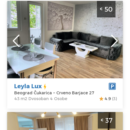
Dvosoban Apartman Leyla Lux Beograd
50
€
Čukarica, jednosoban, 27m2, idealan za
boravak do 4 osobe
Beograd
Lokacija:
Gosti:
4
Beograd
Kvadratura :
43
Čukarica
m2
Adresa:
Crveno
Struktura :
Barjace 27
Dvosoban
Cena
50 €
Leyla Lux
Beograd Čukarica ~ Crveno Barjace 27
43 m2 Dvosoban 4 Osobe
4.9
(3)
Dvosoban Apartman Lori Beograd Cukarica
37
€
velicine 38m2, dostupan za boravak do 4