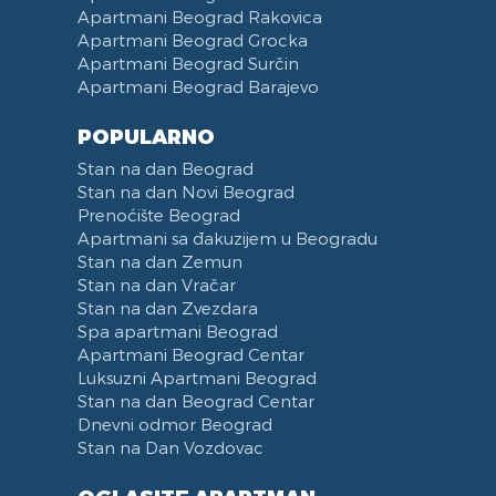
Hram Svetog Save
Apartmani Beograd Rakovica
Apartmani Beograd Grocka
Ulica Kneginje Zorke
Apartmani Beograd Surčin
Sportski centar 11 April
Apartmani Beograd Barajevo
Opština Novi Beograd
Dunavski kej
POPULARNO
Hotel Jugoslavija
Stan na dan Beograd
Stari Merkator
Stan na dan Novi Beograd
Prenoćište Beograd
Stari Merkator Novi Beograd
Apartmani sa đakuzijem u Beogradu
Delta City
Stan na dan Zemun
Bulevar Zorana Djindjica
Stan na dan Vračar
Tosin bunar
Stan na dan Zvezdara
Spa apartmani Beograd
Park Tašmajdan
Apartmani Beograd Centar
Pozeska ulica
Luksuzni Apartmani Beograd
Trg Republike
Stan na dan Beograd Centar
Naselje Belvil
Dnevni odmor Beograd
Stan na Dan Vozdovac
Apartmani u blizini Surčina