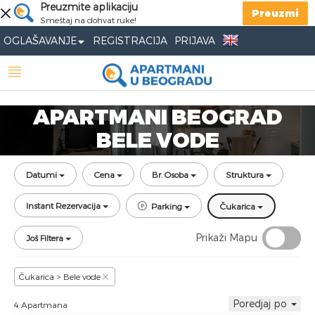
Preuzmite aplikaciju
Preuzmi
Smeštaj na dohvat ruke!
OGLAŠAVANJE
REGISTRACIJA
PRIJAVA
APARTMANI BEOGRAD
BELE VODE
Datumi
Cena
Br. Osoba
Struktura
Instant Rezervacija
Parking
Čukarica
Prikaži Mapu
Još Filtera
Čukarica > Bele vode
Poredjaj po
4 Apartmana