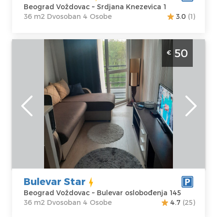
Beograd Voždovac ~ Srdjana Knezevica 1
36 m2 Dvosoban 4 Osobe
3.0
(1)
Dvosoban Apartman Bulevar Star Beograd
50
€
Vozdovac Apartman Bulevar Star nalazi se
na Voždovcu, nedaleko od Autokomande
Beograd
Lokacija:
Gosti:
4
Beograd
Kvadratura :
36
Voždovac
m2
Adresa:
Bulevar
Struktura :
oslobođenja 145
Dvosoban
Cena
50 €
Bulevar Star
Beograd Voždovac ~ Bulevar oslobođenja 145
36 m2 Dvosoban 4 Osobe
4.7
(25)