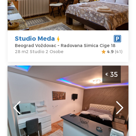
Adresa:
Struktura :
Radovana
Studio
Simica Cige 18
Cena
35 €
Studio Meda
Beograd Voždovac ~ Radovana Simica Cige 18
28 m2 Studio 2 Osobe
4.9
(41)
Studio Apartman Winer A 3 Beograd
35
€
Voždovac Studio apartman veličine 27m2,
moderno uređen i idealan za boravak do 2
osobe.
Beograd
Lokacija:
Gosti:
2
Beograd
Kvadratura :
27
Voždovac
m2