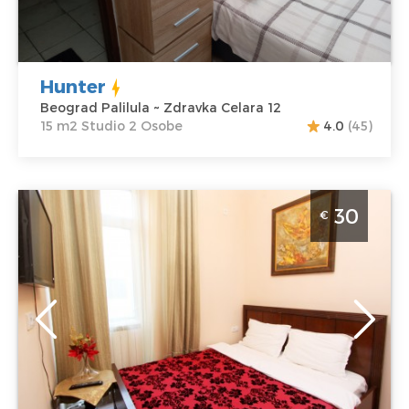
Cena
25 €
Studio
Hunter
Beograd Palilula ~ Zdravka Celara 12
15 m2 Studio 2 Osobe
4.0
(45)
Studio Apartman Eva 5 Beograd Centar
30
€
Beograd
Lokacija:
Gosti:
2
Beograd Centar
Kvadratura :
15
Adresa:
Trg
m2
Nikole Pašića 1
Struktura :
Cena
30 €
Studio