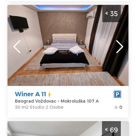
Studio Apartman Winer A 11 Beograd
35
€
Voždovac. Studio apartman veličine 25m2,
moderno uređen i idealan za boravak do 2
osobe.
Beograd
Lokacija:
Gosti:
2
Beograd
Kvadratura :
30
Voždovac
m2
Adresa:
Struktura :
Mokroluška 107
Studio
A
Winer A 11
Cena
35 €
Beograd Voždovac ~ Mokroluška 107 A
30 m2 Studio 2 Osobe
0
Trosoban Apartman M48 C Beograd
69
€
Voždovac