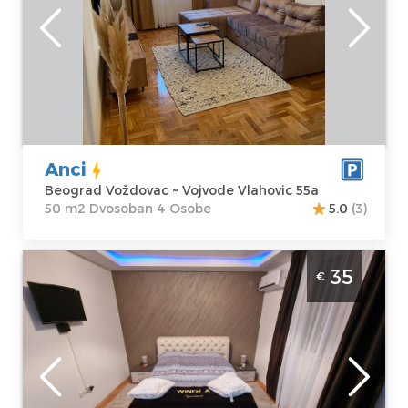
Lokacija:
Gosti:
4
Beograd
Kvadratura :
50
Voždovac
m2
Adresa:
Vojvode
Struktura :
Vlahovic 55a
Dvosoban
Cena
50 €
Anci
Beograd Voždovac ~ Vojvode Vlahovic 55a
50 m2 Dvosoban 4 Osobe
5.0
(3)
Studio Apartman Winer A 4 Beograd
35
€
Voždovac u mirnom delu grada, okružen
prirodom i zelenilom. Nalazi se na samo
nekoliko kilometara od centra,
Beograd
Lokacija:
Gosti:
2