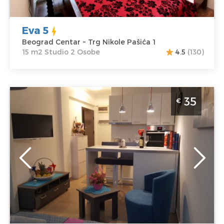
Eva 5
Beograd Centar ~ Trg Nikole Pašića 1
15 m2 Studio 2 Osobe
4.5
(130)
Studio Apartman Idila Beograd Palilula
35
€
Beograd
Lokacija:
Gosti:
2
Beograd Palilula
Kvadratura :
30
Adresa:
m2
Primorska 9
Struktura :
Cena
35 €
Studio