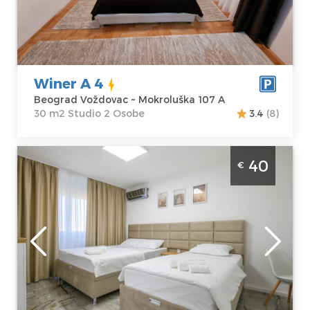
Beograd
Kvadratura :
30
Voždovac
m2
Adresa:
Struktura :
Mokroluška 107
Studio
A
Winer A 4
Cena
35 €
Beograd Voždovac ~ Mokroluška 107 A
30 m2 Studio 2 Osobe
3.4
(8)
Jednosoban Apartman Medak 3 Beograd
40
€
Voždovac Moderno opremljen apartman
povrsine 33m2, idealan za boravak do 3
osobe.
Beograd
Lokacija:
Gosti:
3
Beograd
Kvadratura :
33
Voždovac
m2
Adresa:
Borivoja
Struktura :