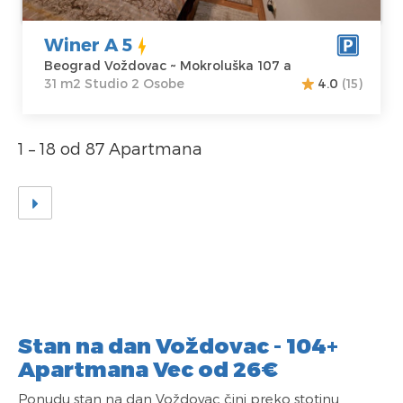
a
Cena
35 €
Winer A 5
Beograd Voždovac ~ Mokroluška 107 a
31 m2 Studio 2 Osobe
4.0
(15)
1 – 18 od 87 Apartmana
Stan na dan Voždovac - 104+
Apartmana Vec od 26€
Ponudu stan na dan Voždovac čini preko stotinu