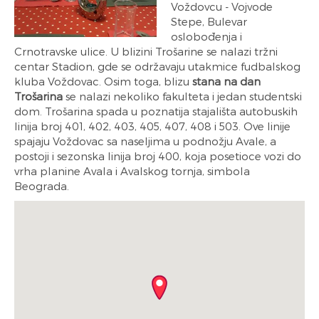
Voždovcu - Vojvode
Stepe, Bulevar
oslobođenja i
Crnotravske ulice. U blizini Trošarine se nalazi tržni
centar Stadion, gde se održavaju utakmice fudbalskog
kluba Voždovac. Osim toga, blizu
stana na dan
Trošarina
se nalazi nekoliko fakulteta i jedan studentski
dom. Trošarina spada u poznatija stajališta autobuskih
linija broj 401, 402, 403, 405, 407, 408 i 503. Ove linije
spajaju Voždovac sa naseljima u podnožju Avale, a
postoji i sezonska linija broj 400, koja posetioce vozi do
vrha planine Avala i Avalskog tornja, simbola
Beograda.