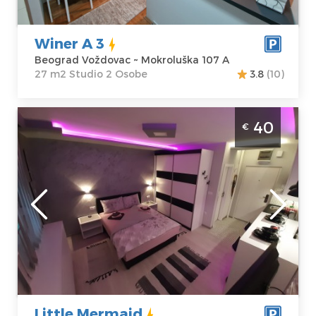
Adresa:
Struktura :
Mokroluška 107
Studio
A
Winer A 3
Cena
35 €
Beograd Voždovac ~ Mokroluška 107 A
27 m2 Studio 2 Osobe
3.8
(10)
Studio Apartman Little Mermaid Beograd
40
€
Voždovac
Beograd
Lokacija:
Gosti:
2
Beograd
Kvadratura :
28
Voždovac
m2
Adresa:
Cara
Struktura :
Justinijana
Studio
Prvog 10
Cena
40 €
Little Mermaid