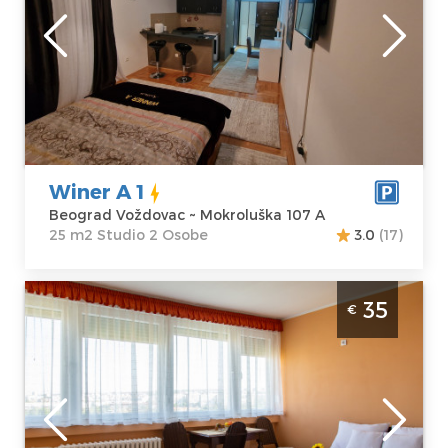
Beograd
Lokacija:
Gosti:
2
Beograd
Kvadratura :
25
Voždovac
m2
Adresa:
Struktura :
Mokroluška 107
Studio
A
Winer A 1
Cena
32 €
Beograd Voždovac ~ Mokroluška 107 A
25 m2 Studio 2 Osobe
3.0
(17)
Studio Apartman Studio Meda Beograd
35
€
Vozdovac
Beograd
Lokacija:
Gosti:
2
Beograd
Kvadratura :
28
Voždovac
m2