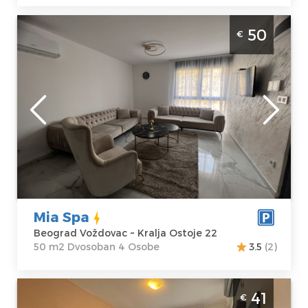
Dvosoban Apartman Mia Spa Beograd
50
€
Vozdovac. Apartman sa djakuzijem.
Beograd
Lokacija:
Gosti:
4
Beograd
Kvadratura :
50
Voždovac
m2
Adresa:
Kralja
Struktura :
Ostoje 22
Dvosoban
Cena
50 €
Mia Spa
Beograd Voždovac ~ Kralja Ostoje 22
50 m2 Dvosoban 4 Osobe
3.5
(2)
Dvosoban Apartman Paunov užitak
41
€
Beograd Voždovac apartman za 3 osobe na