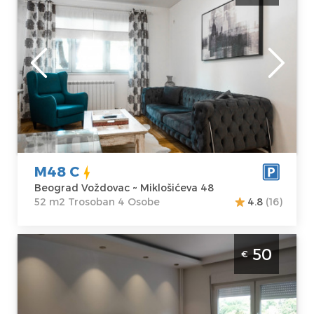
Beograd
Lokacija:
Gosti:
4
Beograd
Kvadratura :
52
Voždovac
m2
Adresa:
Struktura :
Miklošićeva 48
Trosoban
Cena
69 €
M48 C
Beograd Voždovac ~ Miklošićeva 48
52 m2 Trosoban 4 Osobe
4.8
(16)
Dvosoban Apartman Vozdovac Beograd
50
€
Vozdovac Kompletno opremljen stan na
dan za 3 osobe
Beograd