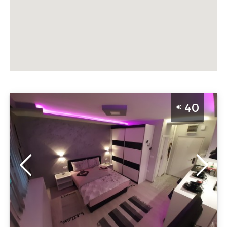
Studio Apartman Little Mermaid Beograd Voždovac
40
€
Beograd
Lokacija:
Gosti:
2
Beograd
Kvadratura :
28
Voždovac
m2
Adresa:
Cara
Struktura :
Justinijana
Studio
Prvog 10
Cena
40 €