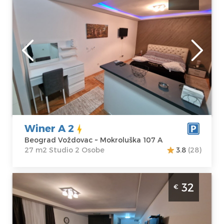
Vozdovac. Namenjen za 2 osobe u blizini
autoputa na Vozdvocu
Beograd
Lokacija:
Gosti:
2
Beograd
Kvadratura :
27
Voždovac
m2
Adresa:
Struktura :
Mokroluška 107
Studio
A
Cena
32 €
Winer A 2
Beograd Voždovac ~ Mokroluška 107 A
27 m2 Studio 2 Osobe
3.8
(28)
Studio Apartman Winer A 1 Beograd
32
€
Voždovac. Studio apartman veličine 25m2,
moderno uređen i idealan za boravak do 2
osobe.