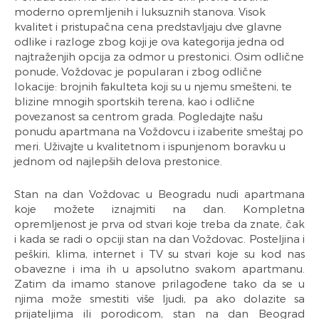
moderno opremljenih i luksuznih stanova. Visok
kvalitet i pristupačna cena predstavljaju dve glavne
odlike i razloge zbog koji je ova kategorija jedna od
najtraženjih opcija za odmor u prestonici. Osim odlične
ponude, Voždovac je popularan i zbog odlične
lokacije: brojnih fakulteta koji su u njemu smešteni, te
blizine mnogih sportskih terena, kao i odlične
povezanost sa centrom grada. Pogledajte našu
ponudu apartmana na Voždovcu i izaberite smeštaj po
meri. Uživajte u kvalitetnom i ispunjenom boravku u
jednom od najlepših delova prestonice.
Stan na dan Voždovac u Beogradu nudi apartmana
koje možete iznajmiti na dan. Kompletna
opremljenost je prva od stvari koje treba da znate, čak
i kada se radi o opciji stan na dan Voždovac. Posteljina i
peškiri, klima, internet i TV su stvari koje su kod nas
obavezne i ima ih u apsolutno svakom apartmanu.
Zatim da imamo stanove prilagođene tako da se u
njima može smestiti više ljudi, pa ako dolazite sa
prijateljima ili porodicom, stan na dan Beograd