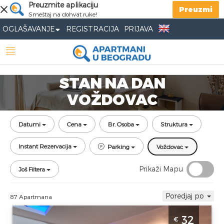
Preuzmite aplikaciju
Preuzmi
Smeštaj na dohvat ruke!
OGLAŠAVANJE
REGISTRACIJA
PRIJAVA
STAN NA DAN
VOŽDOVAC
Datumi
Cena
Br. Osoba
Struktura
Instant Rezervacija
Parking
Voždovac
Prikaži Mapu
Još Filtera
Poredjaj po
87 Apartmana
Studio Apartman Winer A 2 Beograd
32
€