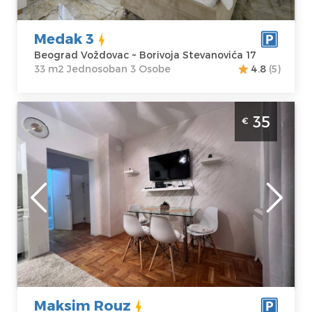
Stevanovića 17
Jednosoban
Cena
40 €
Medak 3
Beograd Voždovac ~ Borivoja Stevanovića 17
33 m2 Jednosoban 3 Osobe
4.8
(5)
Dvosoban Apartman Maksim Rouz Beograd
35
€
Vozdovac. Nalazi se u naselju Medakovic 3.
Beograd
Lokacija:
Gosti:
4
Beograd
Kvadratura :
36
Voždovac
m2
Adresa:
Srdjana
Struktura :
Knezevica 1
Dvosoban
Cena
35 €
Maksim Rouz