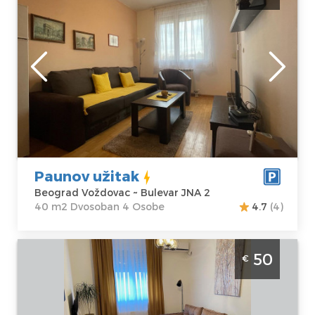
Banjici
Beograd
Lokacija:
Gosti:
4
Beograd
Kvadratura :
40
Voždovac
m2
Adresa:
Bulevar
Struktura :
JNA 2
Dvosoban
Cena
41 €
Paunov užitak
Beograd Voždovac ~ Bulevar JNA 2
40 m2 Dvosoban 4 Osobe
4.7
(4)
Dvosoban Apartman Anci Beograd
50
€
Voždovac velicine 50m2 dostupan za
boravak do 4 osobe
Beograd