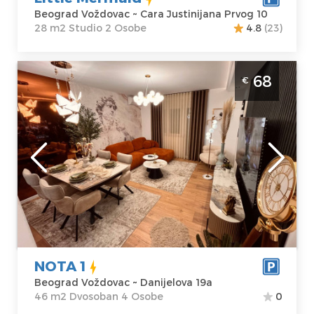
Beograd Voždovac ~ Cara Justinijana Prvog 10
28 m2 Studio 2 Osobe
4.8
(23)
Dvosoban Apartman NOTA 1 Beograd
68
€
Voždovac. Dvosoban apartman, hotelskog
tipa, velicine 46m2, luksuzno opremljen i
idealan za boravak do 4 osobe.
Beograd
Lokacija:
Gosti:
4
Beograd
Kvadratura :
46
Voždovac
m2
Adresa:
Struktura :
Danijelova 19a
Dvosoban
Cena
68 €
NOTA 1
Beograd Voždovac ~ Danijelova 19a
46 m2 Dvosoban 4 Osobe
0