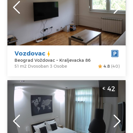
Lokacija:
Gosti:
3
Beograd
Kvadratura :
51
Voždovac
m2
Adresa:
Struktura :
Kraljevacka 86
Dvosoban
Cena
50 €
Vozdovac
Beograd Voždovac ~ Kraljevacka 86
51 m2 Dvosoban 3 Osobe
4.8
(40)
Studio Apartman M48 B Beograd Voždovac
42
€
Beograd
Lokacija:
Gosti:
2
Beograd
Kvadratura :
25
Voždovac
m2
Adresa:
Struktura :