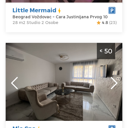
Little Mermaid
Beograd Voždovac ~ Cara Justinijana Prvog 10
28 m2 Studio 2 Osobe
4.8
(23)
Dvosoban Apartman Mia Spa Beograd Vozdovac.
50
€
Apartman sa djakuzijem.
Beograd
Lokacija:
Gosti:
4
Beograd
Kvadratura :
50
Voždovac
m2
Adresa:
Kralja
Struktura :
Ostoje 22
Dvosoban
Cena
50 €