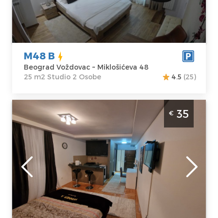
Miklošićeva 48
Studio
Cena
42 €
M48 B
Beograd Voždovac ~ Miklošićeva 48
25 m2 Studio 2 Osobe
4.5
(25)
Studio Apartman Winer A 5 Beograd
35
€
Voždovac Moderno opremljen studio
apartman u blizini autoputa na Vozdovcu
Beograd
Lokacija:
Gosti:
2
Beograd
Kvadratura :
31
Voždovac
m2
Adresa:
Struktura :
Mokroluška 107
Studio