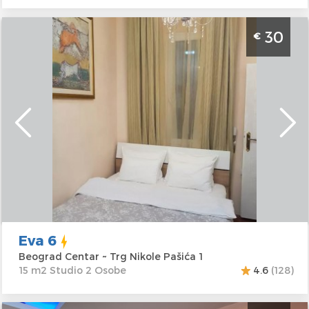
Studio Apartman Eva 6 Beograd Centar
30
€
Beograd
Lokacija:
Beograd
Gosti:
2
Centar
Kvadratura :
15 m2
Adresa:
Trg Nikole
Struktura :
Studio
Pašića 1
Cena
30 €
Eva 6
Beograd Centar ~ Trg Nikole Pašića 1
15 m2 Studio 2 Osobe
4.6
(128)