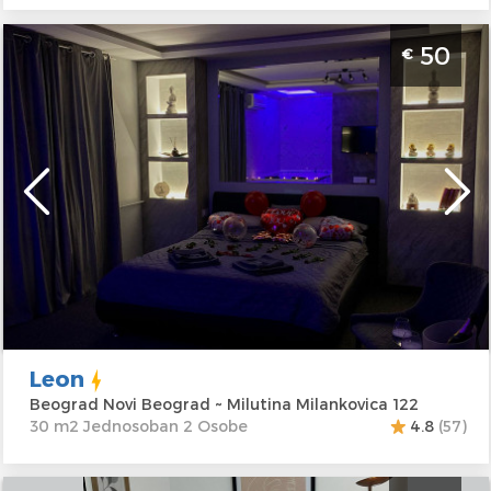
Jednosoban Apartman Leon Beograd Novi
50
€
Beograd Apartman sa djakuzijem na Novom
Beogradu, za dve osobe
Beograd
Lokacija:
Beograd
Gosti:
2
Novi Beograd
Kvadratura :
30
Adresa:
Milutina
m2
Milankovica 122
Struktura :
Cena
50 €
Jednosoban
Leon
Beograd Novi Beograd ~ Milutina Milankovica 122
30 m2 Jednosoban 2 Osobe
4.8
(57)
Studio Apartman Jelena's Place Beograd Centar