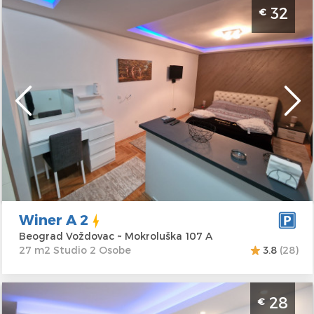
Studio Apartman Winer A 2 Beograd Vozdovac.
32
€
Namenjen za 2 osobe u blizini autoputa na
Vozdvocu
Beograd
Lokacija:
Beograd
Gosti:
2
Voždovac
Kvadratura :
27
Adresa:
m2
Mokroluška 107 A
Struktura :
Studio
Cena
32 €
Winer A 2
Beograd Voždovac ~ Mokroluška 107 A
27 m2 Studio 2 Osobe
3.8
(28)
Studio Apartman Vespuci Beograd Novi Beograd.
28
€
Povrsine 24m2 i pogodan je za 2 osobe.