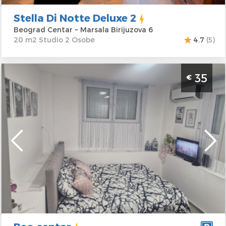
Stella Di Notte Deluxe 2
Beograd Centar ~ Marsala Birijuzova 6
20 m2 Studio 2 Osobe
4.7
(5)
Studio Apartman Beo centar Beograd Zvezdara.
35
€
Studio apartman, veličine 20m2, idealan je za
boravak dve odrasle osobe.
Beograd
Lokacija:
Beograd
Gosti:
2
Zvezdara
Kvadratura :
20
Adresa:
Kovačeva
m2
26
Struktura :
Studio
Cena
35 €