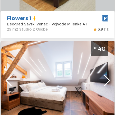
Flowers 1
Beograd Savski Venac ~ Vojvode Milenka 41
25 m2 Studio 2 Osobe
3.9
(11)
Studio Apartman Stella Di Notte Deluxe 2
40
€
Beograd Centar. Smešten u samom centru
grada i namenjen za 2 osobe.
Beograd
Lokacija:
Beograd
Gosti:
2
Centar
Kvadratura :
20
Adresa:
Marsala
m2
Birijuzova 6
Struktura :
Studio
Cena
40 €