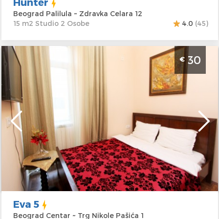
Hunter
Beograd Palilula ~ Zdravka Celara 12
15 m2 Studio 2 Osobe
4.0
(45)
Studio Apartman Eva 5 Beograd Centar
30
€
Beograd
Lokacija:
Beograd
Gosti:
2
Centar
Kvadratura :
15 m2
Adresa:
Trg Nikole
Struktura :
Studio
Pašića 1
Cena
30 €
Eva 5
Beograd Centar ~ Trg Nikole Pašića 1