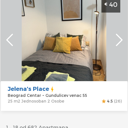
40
€
Apartman Jelena's Place nalazi se u samom
centru grada u blizini Skadarlije
Beograd
Lokacija:
Beograd
Gosti:
2
Centar
Kvadratura :
25
Adresa:
m2
Gundulicev venac
Struktura :
55
Jednosoban
Cena
40 €
Jelena's Place
Beograd Centar ~ Gundulicev venac 55
25 m2 Jednosoban 2 Osobe
4.5
(26)
1 – 18 od 682 Apartmana