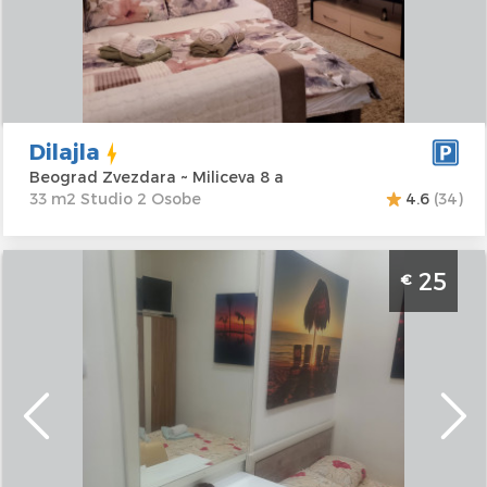
a
Struktura :
Studio
Cena
30 €
Dilajla
Beograd Zvezdara ~ Miliceva 8 a
33 m2 Studio 2 Osobe
4.6
(34)
Studio Apartman Hunter 2 Beograd Palilula.
25
€
Apartman smesten kod hale Pionir. Namenjen za
2 osobe.
Beograd
Lokacija:
Beograd
Gosti:
2
Palilula
Kvadratura :
15 m2
Adresa:
Zdravka
Struktura :
Studio
Čelara 12