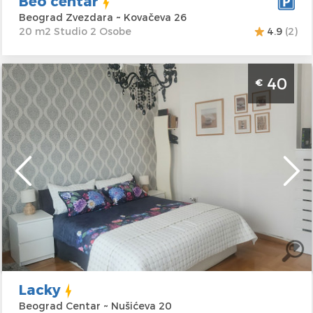
Beo centar
Beograd Zvezdara ~ Kovačeva 26
20 m2 Studio 2 Osobe
4.9
(2)
Studio Apartman Lacky Beograd Centar.
40
€
Smešten je na 5. spratu stambene zgrade sa
liftom, površine je 30m2 i može ugostiti
maksimalno 2 osobe.
Beograd
Lokacija:
Beograd
Gosti:
2
Centar
Kvadratura :
30
Adresa:
Nušićeva
m2
20
Struktura :
Studio
Cena
40 €
Lacky
Beograd Centar ~ Nušićeva 20