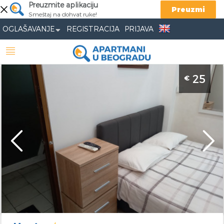
Preuzmite aplikaciju
Preuzmi
Smeštaj na dohvat ruke!
OGLAŠAVANJE
REGISTRACIJA
PRIJAVA
Studio Apartman Hunter Beograd Palilula
25
€
Apartman Hunter nalazi se nedaleko od Hale
Pionir, predvidjen je za 2 osobe
Beograd
Lokacija:
Beograd
Gosti:
2
Palilula
Kvadratura :
15 m2
Adresa:
Zdravka
Struktura :
Studio
Celara 12
Cena
25 €