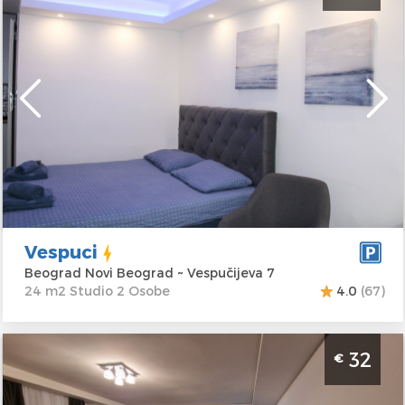
Beograd
Lokacija:
Beograd
Gosti:
2
Novi Beograd
Kvadratura :
24
Adresa:
m2
Vespučijeva 7
Struktura :
Studio
Cena
28 €
Vespuci
Beograd Novi Beograd ~ Vespučijeva 7
24 m2 Studio 2 Osobe
4.0
(67)
Studio Apartman Winer A 1 Beograd Voždovac.
32
€
Studio apartman veličine 25m2, moderno
uređen i idealan za boravak do 2 osobe.