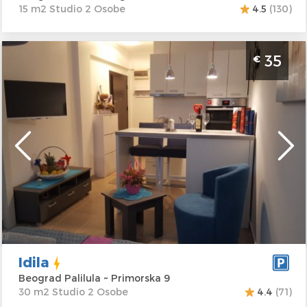
15 m2 Studio 2 Osobe
4.5
(130)
Studio Apartman Idila Beograd Palilula
35
€
Beograd
Lokacija:
Beograd
Gosti:
2
Palilula
Kvadratura :
30
Adresa:
Primorska
m2
9
Struktura :
Studio
Cena
35 €
Idila
Beograd Palilula ~ Primorska 9
30 m2 Studio 2 Osobe
4.4
(71)