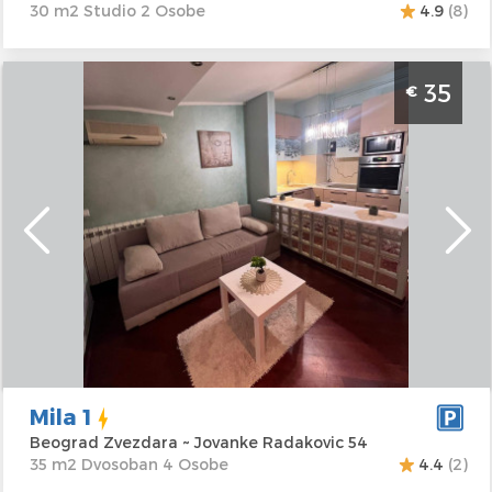
30 m2 Studio 2 Osobe
4.9
(8)
Dvosoban Apartman Mila 1 Beograd Zvezdara.
35
€
Smesten u Mirijevu za 4 osobe.
Beograd
Lokacija:
Beograd
Gosti:
4
Zvezdara
Kvadratura :
35
Adresa:
Jovanke
m2
Radakovic 54
Struktura :
Cena
35 €
Dvosoban
Mila 1
Beograd Zvezdara ~ Jovanke Radakovic 54
35 m2 Dvosoban 4 Osobe
4.4
(2)