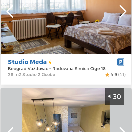
Lokacija:
Beograd
Gosti:
2
Voždovac
Kvadratura :
28
Adresa:
Radovana
m2
Simica Cige 18
Struktura :
Studio
Cena
35 €
Studio Meda
Beograd Voždovac ~ Radovana Simica Cige 18
28 m2 Studio 2 Osobe
4.9
(41)
Studio Apartman steco central 2 Beograd Savski
30
€
Venac. Studio povrsine 25m2, za 2 osobe.
Beograd
Lokacija:
Beograd
Gosti:
2
Savski Venac
Kvadratura :
25