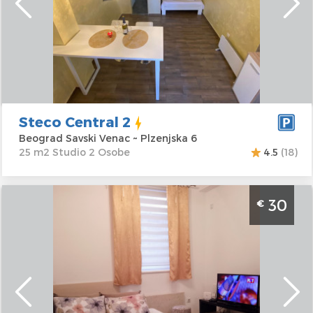
Adresa:
Plzenjska
m2
6
Struktura :
Studio
Cena
30 €
Steco Central 2
Beograd Savski Venac ~ Plzenjska 6
25 m2 Studio 2 Osobe
4.5
(18)
Studio Apartman Dilajla Beograd Zvezdara je
30
€
lepo uredjen stan na dan za 2 osobe u Mirijevu
Beograd
Lokacija:
Beograd
Gosti:
2
Zvezdara
Kvadratura :
33
Adresa:
Miliceva 8
m2