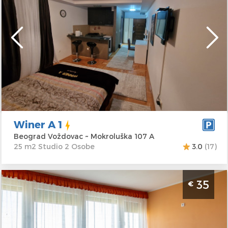
Beograd
Lokacija:
Beograd
Gosti:
2
Voždovac
Kvadratura :
25
Adresa:
m2
Mokroluška 107 A
Struktura :
Studio
Cena
32 €
Winer A 1
Beograd Voždovac ~ Mokroluška 107 A
25 m2 Studio 2 Osobe
3.0
(17)
Studio Apartman Studio Meda Beograd
35
€
Vozdovac
Beograd