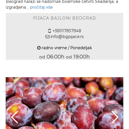
Beograd nalazi se nadomak boemske četvrti Skadarlija, a
izgradjena...
pročitaj više
PIJACA BAJLONI BEOGRAD
+381117857948
info@bgpijace.rs
radno vreme / Ponedeljak
06:00h
19:00h
od
od