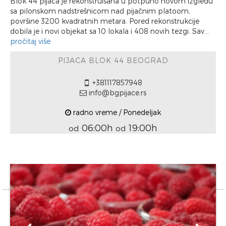
Blok 44 pijaca je rekonstruisana u potpuno novom izgledu
sa pilonskom nadstrešnicom nad pijačnim platoom,
površine 3200 kvadratnih metara. Pored rekonstrukcije
dobila je i novi objekat sa 10 lokala i 408 novih tezgi. Sav...
pročitaj više
PIJACA BLOK 44 BEOGRAD
+381117857948
info@bgpijace.rs
radno vreme / Ponedeljak
06:00h
19:00h
od
od