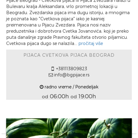
Pijace Beograd - Cvetkova pijaca ili Pijaca Zvezdara nalazi u
Bulevaru kralja Aleksandara, vrlo prometnoj lokaciji u
Beogradu. Zvezdarska pijaca ima dugu istoriju, a mnogima
je poznata kao "Cvetkova pijaca" iako je kasniej
preimenovana u Pijacu Zvezdara. Pijaca nosi naziv
preduzetnika i dobrotvora Cvetka Jovanovića, koji je preko
puta današnje zgrade Pravnog fakulteta otvorio piljarnicu.
Cvetkova pijaca dugo se nalazila...
pročitaj više
PIJACA CVETKOVA PIJACA BEOGRAD
+381113809823
info@bgpijace.rs
radno vreme / Ponedeljak
06:00h
19:00h
od
od