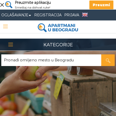
Preuzmite aplikaciju
Preuzmi
Smeštaj na dohvat ruke!
OGLAŠAVANJE
REGISTRACIJA
PRIJAVA
KATEGORIJE
Pronađi omiljeno mesto u Beogradu