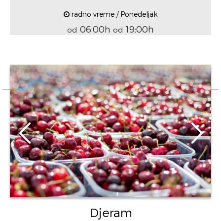
radno vreme / Ponedeljak
06:00h
19:00h
od
od
Djeram