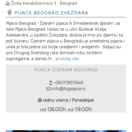
Živka Karabiberovića 3 , Beograd
PIJACE BEOGRAD ZVEZDARA
Pijace Beograd - Djeram pijaca ili Smederevski djeram, sa
liste Pijace Beograd, nalazi se u ulici Bulevar Kralja
Aleksandra, u opštini Zvezdara, dobila je ime po djermu to
jest bunaru. Djeram pijaca u Beogradu je predratna pijaca i
uvek je bila jedna od bolje uredjenih i sredjenih. Seljaci su
pre Drugog Svetskog rata donosili robu kolskim
zapregama, a danas ih...
pročitaj više
PIJACA DJERAM BEOGRAD
+381117857948
info@bgpijace.rs
radno vreme / Ponedeljak
06:00h
19:00h
od
od