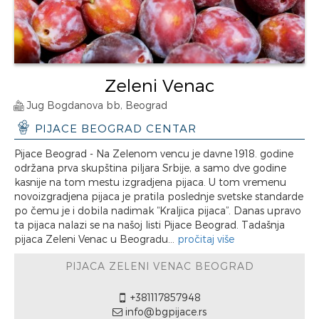
Zeleni Venac
Jug Bogdanova bb, Beograd
PIJACE BEOGRAD CENTAR
Pijace Beograd - Na Zelenom vencu je davne 1918. godine
održana prva skupština piljara Srbije, a samo dve godine
kasnije na tom mestu izgradjena pijaca. U tom vremenu
novoizgradjena pijaca je pratila poslednje svetske standarde
po čemu je i dobila nadimak “Kraljica pijaca”. Danas upravo
ta pijaca nalazi se na našoj listi Pijace Beograd. Tadašnja
pijaca Zeleni Venac u Beogradu...
pročitaj više
PIJACA ZELENI VENAC BEOGRAD
+381117857948
info@bgpijace.rs