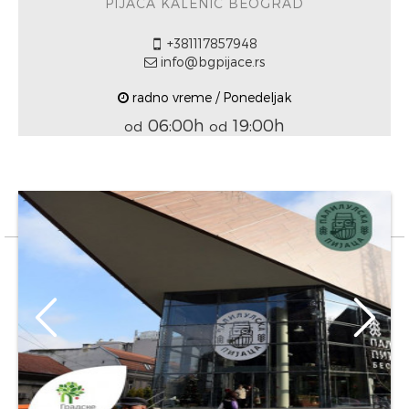
PIJACA KALENIĆ BEOGRAD
+381117857948
info@bgpijace.rs
radno vreme / Ponedeljak
06:00h
19:00h
od
od