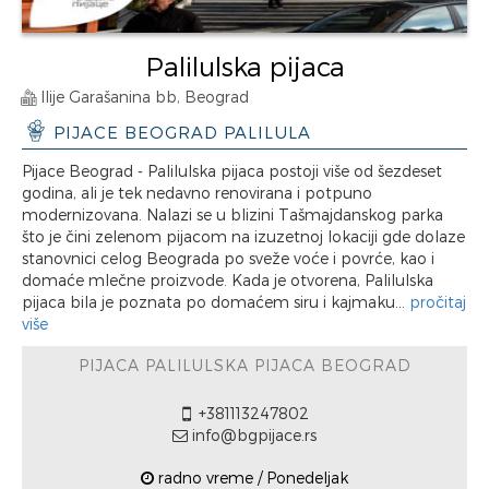
Palilulska pijaca
Ilije Garašanina bb, Beograd
PIJACE BEOGRAD PALILULA
Pijace Beograd - Palilulska pijaca postoji više od šezdeset
godina, ali je tek nedavno renovirana i potpuno
modernizovana. Nalazi se u blizini Tašmajdanskog parka
što je čini zelenom pijacom na izuzetnoj lokaciji gde dolaze
stanovnici celog Beograda po sveže voće i povrće, kao i
domaće mlečne proizvode. Kada je otvorena, Palilulska
pijaca bila je poznata po domaćem siru i kajmaku...
pročitaj
više
PIJACA PALILULSKA PIJACA BEOGRAD
+381113247802
info@bgpijace.rs
radno vreme / Ponedeljak