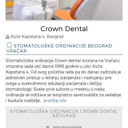
Crown Dental
Koče Kapetana 4, Beograd
STOMATOLOŠKE ORDINACIJE BEOGRAD
VRAČAR
Stomatološka ordinacija Crown dental locirana na Vračaru
otvorena sada već davne 1988 godine u ulici Koče
Kapetana 4. Od svog početka rada pa do danas zadrzala je
jednistven pristup u lečenju pacijenata i nastojanju pre
svega u svakodnevno edukaciji pacijenata i dečijoj
stomatologiji. Svake prve subote u mesecu u našoj
ordinacije se održava se besplatno savetovalište za sadašnje
i buduće roditelje...
pročitaj više
STOMATOLOŠKA ORDINACIJA CROWN DENTAL
BEOGRAD