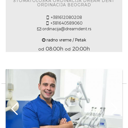
STOMATOLOŠKA ORDINACIJA DREAM DENT
ORDINACIJA BEOGRAD
+381612080208
+381640589060
ordinacija@dreamdent.rs
radno vreme / Petak
08:00h
20:00h
od
od