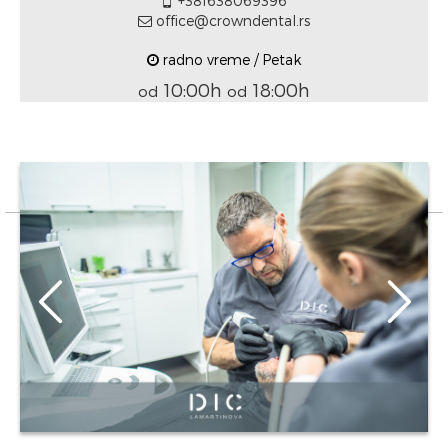
+381638069396
office@crowndental.rs
radno vreme / Petak
10:00h
18:00h
od
od