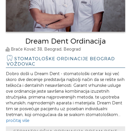
Dream Dent Ordinacija
Braće Kovač 38, Beograd, Beograd
STOMATOLOŠKE ORDINACIJE BEOGRAD
VOŽDOVAC
Dobro došli u Dream Dent - stomatološki centar koji već
skoro dve decenije predstavlja najbolji način da se rešite svih
teškoća i dentalnih nesavršenosti. Garant vrhunske usluge
ove ordinancije jeste savršena kombinacija izuzetnih
stručnjaka, primena najproverenijih metoda, te upotreba
vrhunskih, najmodernijih aparata i materijala. Dream Dent
tim se posvećuje pacijentu uz poseban individualni
tretman, koji omogućava da se svakom stomatološkom...
pročitaj više