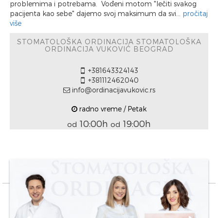
problemima i potrebama. Vođeni motom "lečiti svakog
pacijenta kao sebe" dajemo svoj maksimum da svi...
pročitaj
više
STOMATOLOŠKA ORDINACIJA STOMATOLOŠKA
ORDINACIJA VUKOVIĆ BEOGRAD
+381643324143
+381112462040
info@ordinacijavukovic.rs
radno vreme / Petak
10:00h
19:00h
od
od