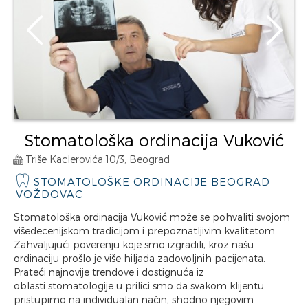
Stomatološka ordinacija Vuković
Triše Kaclerovića 10/3, Beograd
STOMATOLOŠKE ORDINACIJE BEOGRAD
VOŽDOVAC
Stomatološka ordinacija Vuković može se pohvaliti svojom
višedecenijskom tradicijom i prepoznatljivim kvalitetom.
Zahvaljujući poverenju koje smo izgradili, kroz našu
ordinaciju prošlo je više hiljada zadovoljnih pacijenata.
Prateći najnovije trendove i dostignuća iz
oblasti stomatologije u prilici smo da svakom klijentu
pristupimo na individualan način, shodno njegovim