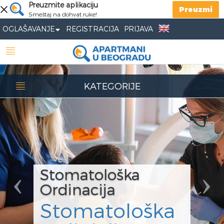
Previous
Preuzmite aplikaciju
Nex
Preuzmi
Smeštaj na dohvat ruke!
OGLAŠAVANJE
REGISTRACIJA
PRIJAVA
KATEGORIJE
Stomatološka
Ordinacija
Stomatološka