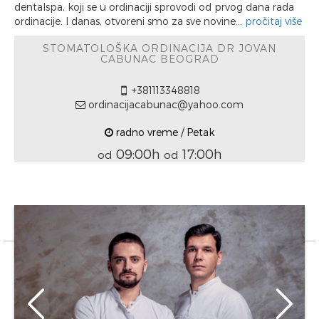
dentalspa, koji se u ordinaciji sprovodi od prvog dana rada
ordinacije. I danas, otvoreni smo za sve novine...
pročitaj više
STOMATOLOŠKA ORDINACIJA DR JOVAN
CABUNAC BEOGRAD
+381113348818
ordinacijacabunac@yahoo.com
radno vreme / Petak
09:00h
17:00h
od
od