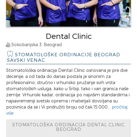
Dental Clinic
Sokobanjska 3, Beograd
STOMATOLOŠKE ORDINACIJE BEOGRAD
SAVSKI VENAC
Stomatološka ordinacija Dental Clinic osnovana je pre dve
decenije, a od tada do danas postala je sinonim za
profesionalno, stručno i vrhunsko pružanje svih vrsta
stomatoloških usluga, kako u Srbiji, tako i van granica naše
zemlje. Vrhunski kadar, ordinacija po najvišim standardima i
najsavremeniji svetski oprema i materijali dovoljana su
pozivnica da se i Vi pridružiti broju od čak 15.000...
pročitaj
više
STOMATOLOŠKA ORDINACIJA DENTAL CLINIC
BEOGRAD