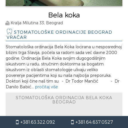
Bela koka
Kralja Milutina 33, Beograd
STOMATOLOŠKE ORDINACIJE BEOGRAD
VRAČAR
Stomatološka ordinacija Bela Koka locirana u nesposrednoj
blizini trga Slavija, počela sa radom sada već davne 2000
godine. Ordinacija Bela Koka svojim dugogodišnjim
iskustvom u radu, stručnim doktorima sa bogatim
iskustvom iz oblasti stomatologije ulivaju veliko
poverenje pacijentima koji su naša najbolja preporuka.
Doktori koji čine naš tim su: - Dr Todor Mančić - Dr
Danilo Babić...
pročitaj više
STOMATOLOŠKA ORDINACIJA BELA KOKA
BEOGRAD
radno vreme / Petak
+381.63.322.092
+381.64.637.0527