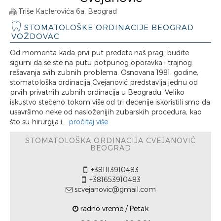
Triše Kaclerovića 6a, Beograd
STOMATOLOŠKE ORDINACIJE BEOGRAD
VOŽDOVAC
Od momenta kada prvi put pređete naš prag, budite
sigurni da se ste na putu potpunog oporavka i trajnog
rešavanja svih zubnih problema. Osnovana 1981. godine,
stomatološka ordinacija Cvejanović predstavlja jednu od
prvih privatnih zubnih ordinacija u Beogradu. Veliko
iskustvo stečeno tokom više od tri decenije iskoristili smo da
usavršimo neke od nasloženijih zubarskih procedura, kao
što su hirurgija i...
pročitaj više
STOMATOLOŠKA ORDINACIJA CVEJANOVIĆ
BEOGRAD
+381113910483
+381653910483
scvejanovic@gmail.com
radno vreme / Petak