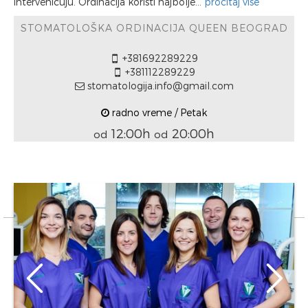
intervenicuju. Ordinacija koristi najbolje...
pročitaj više
STOMATOLOŠKA ORDINACIJA QUEEN BEOGRAD
+381692289229
+381112289229
stomatologija.info@gmail.com
radno vreme / Petak
12:00h
20:00h
od
od