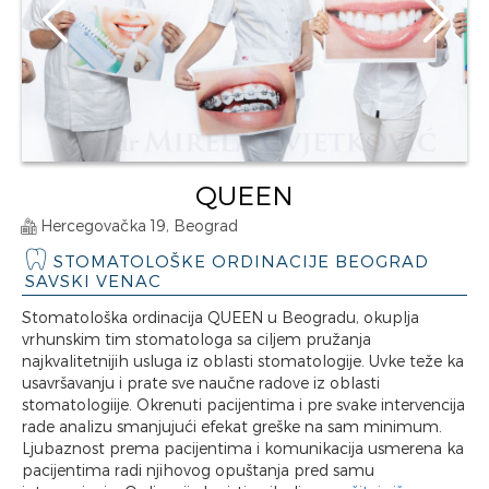
QUEEN
Hercegovačka 19, Beograd
STOMATOLOŠKE ORDINACIJE BEOGRAD
SAVSKI VENAC
Stomatološka ordinacija QUEEN u Beogradu, okuplja
vrhunskim tim stomatologa sa ciljem pružanja
najkvalitetnijih usluga iz oblasti stomatologije. Uvke teže ka
usavršavanju i prate sve naučne radove iz oblasti
stomatologiije. Okrenuti pacijentima i pre svake intervencija
rade analizu smanjujući efekat greške na sam minimum.
Ljubaznost prema pacijentima i komunikacija usmerena ka
pacijentima radi njihovog opuštanja pred samu