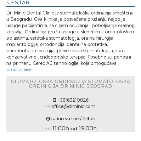
CENTAR
Dr. Minić Dental Clinic je stomatološka ordinacija smeštena
u Beogradu. Ova klinika je posvećena pružanju najbolje
usluge pacijentima, sa ciljem očuvanja i poboljšanja oralnog
zdravlja. Ordinacija pruža usluge u sledećim stomatološkim
oblastima: estetska stomatologija, oralna hirurgija,
implantologija, ortodoncija, dentalna protetika,
parodontalna hirurgija, preventivna stomatologija, kao i
konzervativne i endodontske terapije. Posebno su ponosni
na primenu Cerec AC tehnologije, koja omogućava...
pročitaj više
STOMATOLOŠKA ORDINACIJA STOMATOLOŠKA
ORDINICIJA DR MINIĆ BEOGRAD
+38163210026
office@drminic.com
radno vreme / Petak
11:00h
19:00h
od
od