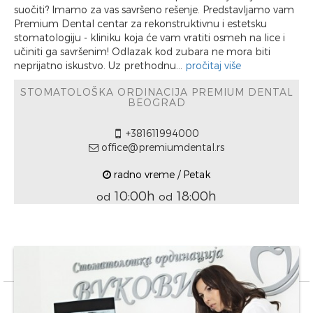
suočiti? Imamo za vas savršeno rešenje. Predstavljamo vam
Premium Dental centar za rekonstruktivnu i estetsku
stomatologiju - kliniku koja će vam vratiti osmeh na lice i
učiniti ga savršenim! Odlazak kod zubara ne mora biti
neprijatno iskustvo. Uz prethodnu...
pročitaj više
STOMATOLOŠKA ORDINACIJA PREMIUM DENTAL
BEOGRAD
+381611994000
office@premiumdental.rs
radno vreme / Petak
10:00h
18:00h
od
od