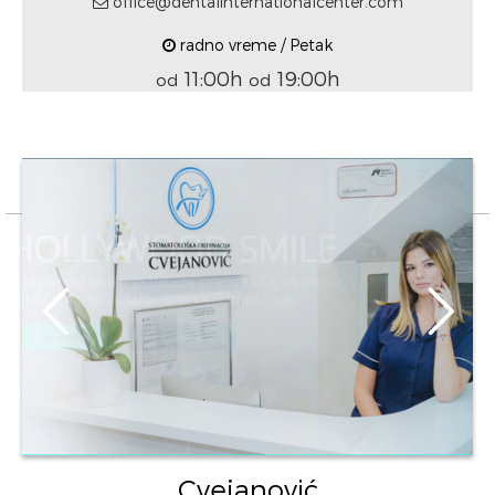
office@dentalinternationalcenter.com
radno vreme / Petak
11:00h
19:00h
od
od
Cvejanović