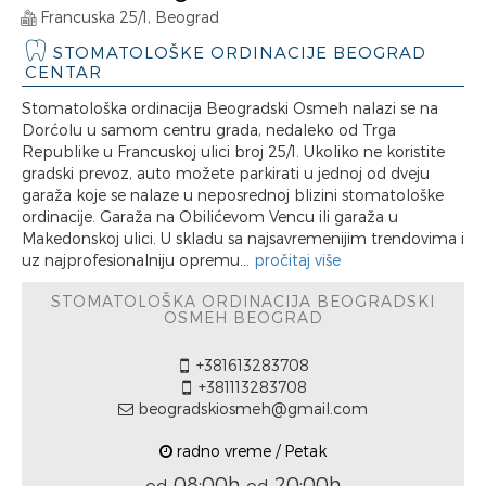
Francuska 25/1, Beograd
STOMATOLOŠKE ORDINACIJE BEOGRAD
CENTAR
Stomatološka ordinacija Beogradski Osmeh nalazi se na
Dorćolu u samom centru grada, nedaleko od Trga
Republike u Francuskoj ulici broj 25/1. Ukoliko ne koristite
gradski prevoz, auto možete parkirati u jednoj od dveju
garaža koje se nalaze u neposrednoj blizini stomatološke
ordinacije. Garaža na Obilićevom Vencu ili garaža u
Makedonskoj ulici. U skladu sa najsavremenijim trendovima i
uz najprofesionalniju opremu...
pročitaj više
STOMATOLOŠKA ORDINACIJA BEOGRADSKI
OSMEH BEOGRAD
+381613283708
+381113283708
beogradskiosmeh@gmail.com
radno vreme / Petak
08:00h
20:00h
od
od