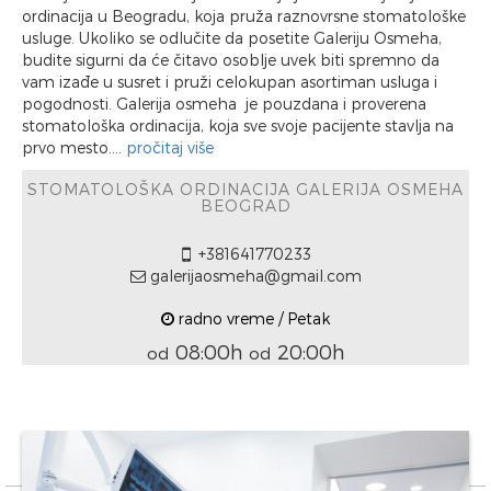
ordinacija u Beogradu, koja pruža raznovrsne stomatološke
usluge. Ukoliko se odlučite da posetite Galeriju Osmeha,
budite sigurni da će čitavo osoblje uvek biti spremno da
vam izađe u susret i pruži celokupan asortiman usluga i
pogodnosti. Galerija osmeha je pouzdana i proverena
stomatološka ordinacija, koja sve svoje pacijente stavlja na
prvo mesto....
pročitaj više
STOMATOLOŠKA ORDINACIJA GALERIJA OSMEHA
BEOGRAD
+381641770233
galerijaosmeha@gmail.com
radno vreme / Petak
08:00h
20:00h
od
od