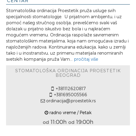
CENTAR
Stomatološka ordinacija Proestetik pruža usluge svih
specijalnosti stomatologije. U prijatnom ambijentu, i uz
pomoć našeg stručnog osoblja, prevešćemo svaki vaš
dolazak u prijatno iskustvo bez bola i u najkraćem
mogućem vremenu. Ordinacija raspolaže savremenim
stomatološkim materijalima, koja nam omogućava izradu i
najsloženijih radova. Kontinuirana edukacija, kako u zemlji
tako i u inostranstvu, uz primenu materijala renomiranih
svetskih kompanija pruža Vam...
pročitaj više
STOMATOLOŠKA ORDINACIJA PROESTETIK
BEOGRAD
+381112620817
+381695005566
ordinacija@proestetik.rs
radno vreme / Petak
11:00h
19:00h
od
od