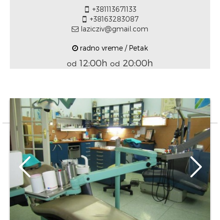
+381113671133
+38163283087
lazicziv@gmail.com
radno vreme / Petak
12:00h
20:00h
od
od