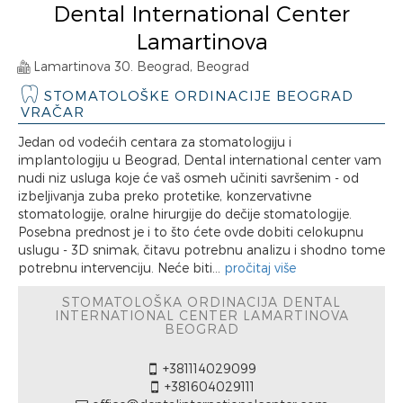
Dental International Center
Lamartinova
Lamartinova 30. Beograd, Beograd
STOMATOLOŠKE ORDINACIJE BEOGRAD
VRAČAR
Jedan od vodećih centara za stomatologiju i
implantologiju u Beograd, Dental international center vam
nudi niz usluga koje će vaš osmeh učiniti savršenim - od
izbeljivanja zuba preko protetike, konzervativne
stomatologije, oralne hirurgije do dečije stomatologije.
Posebna prednost je i to što ćete ovde dobiti celokupnu
uslugu - 3D snimak, čitavu potrebnu analizu i shodno tome
potrebnu intervenciju. Neće biti...
pročitaj više
STOMATOLOŠKA ORDINACIJA DENTAL
INTERNATIONAL CENTER LAMARTINOVA
BEOGRAD
+381114029099
+381604029111