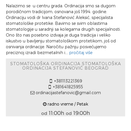
Nalazimo se u centru grada. Ordinacija smo sa dugom
porodičnom tradicijom, osnovana još 1994. godine.
Ordinaciju vodi dr Ivana Stefanović Aleksić, specijalista
stomatološke protetike. Bavimo se svim oblastima
stomatologije u saradnji sa kolegama drugih specijalnosti.
Ono što nas posebno izdvaja je duga tradicija i veliko
iskustvo u bavljenju stomatološkom protetikom, još od
osnivanja ordinacije. Naročitu pažnju posvećujemo
preciznoj izradi bezmetalnih i...
pročitaj više
STOMATOLOŠKA ORDINACIJA STOMATOLOŠKA
ORDINACIJA STEFANOVIĆ BEOGRAD
+381113221369
+381641825955
ordinacijastefanovic@gmail.com
radno vreme / Petak
11:00h
19:00h
od
od