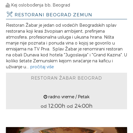
Kej oslobođenja bb, Beograd
RESTORANI BEOGRAD ZEMUN
Restoran Žabar je jedan od vodećih Beogradskih splav
restorana koji krasi živopisan ambijent, prefinjena
atmosfera, profesionalna usluga i ukusna hrana. Ništa
manje nije poznata i ponuda vina o kojoj se govorilo u
emisijama na TV Prva. Splav Žabar je renomirani restoran
na obali Dunava kod hotela "Jugoslavija" i "Grand Kazina". U
koliko šetate Zemunskim kejom svraćanje na kaficu i
uživanje u...
pročitaj više
RESTORAN ŽABAR BEOGRAD
radno vreme / Petak
12:00h
24:00h
od
od