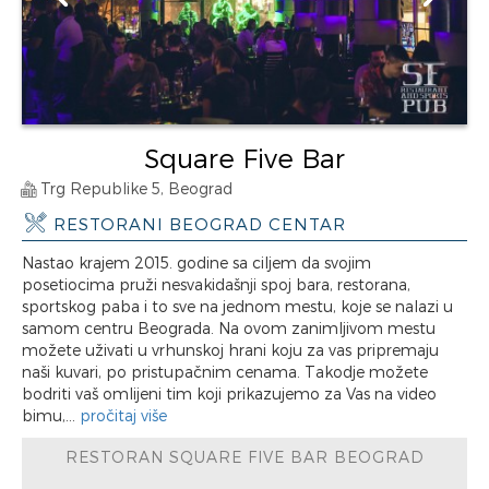
Square Five Bar
Trg Republike 5, Beograd
RESTORANI BEOGRAD CENTAR
Nastao krajem 2015. godine sa ciljem da svojim
posetiocima pruži nesvakidašnji spoj bara, restorana,
sportskog paba i to sve na jednom mestu, koje se nalazi u
samom centru Beograda. Na ovom zanimljivom mestu
možete uživati u vrhunskoj hrani koju za vas pripremaju
naši kuvari, po pristupačnim cenama. Takodje možete
bodriti vaš omlijeni tim koji prikazujemo za Vas na video
bimu,...
pročitaj više
RESTORAN SQUARE FIVE BAR BEOGRAD