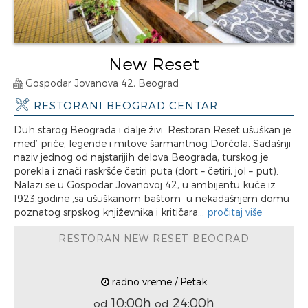
New Reset
Gospodar Jovanova 42, Beograd
RESTORANI BEOGRAD CENTAR
Duh starog Beograda i dalje živi. Restoran Reset ušuškan je
međ’ priče, legende i mitove šarmantnog Dorćola. Sadašnji
naziv jednog od najstarijih delova Beograda, turskog je
porekla i znači raskršće četiri puta (dort – četiri, jol – put).
Nalazi se u Gospodar Jovanovoj 42, u ambijentu kuće iz
1923.godine ,sa ušuškanom baštom u nekadašnjem domu
poznatog srpskog književnika i kritičara...
pročitaj više
RESTORAN NEW RESET BEOGRAD
radno vreme / Petak
10:00h
24:00h
od
od