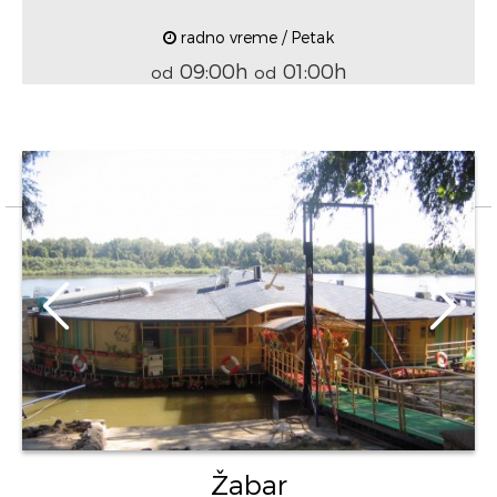
radno vreme / Petak
09:00h
01:00h
od
od
Žabar