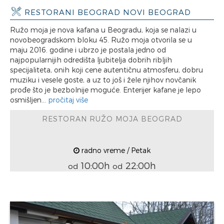
RESTORANI BEOGRAD NOVI BEOGRAD
Ružo moja je nova kafana u Beogradu, koja se nalazi u
novobeogradskom bloku 45. Ružo moja otvorila se u
maju 2016. godine i ubrzo je postala jedno od
najpopularnijih odredišta ljubitelja dobrih ribljih
specijaliteta, onih koji cene autentičnu atmosferu, dobru
muziku i vesele goste, a uz to još i žele njihov novčanik
prođe što je bezbolnije moguće. Enterijer kafane je lepo
osmišljen...
pročitaj više
RESTORAN RUŽO MOJA BEOGRAD
radno vreme / Petak
10:00h
22:00h
od
od