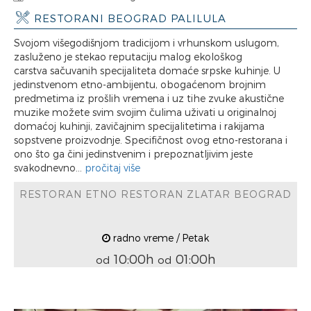
RESTORANI BEOGRAD PALILULA
Svojom višegodišnjom tradicijom i vrhunskom uslugom,
zasluženo je stekao reputaciju malog ekološkog
carstva sačuvanih specijaliteta domaće srpske kuhinje. U
jedinstvenom etno-ambijentu, obogaćenom brojnim
predmetima iz prošlih vremena i uz tihe zvuke akustične
muzike možete svim svojim čulima uživati u originalnoj
domaćoj kuhinji, zavičajnim specijalitetima i rakijama
sopstvene proizvodnje. Specifičnost ovog etno-restorana i
ono što ga čini jedinstvenim i prepoznatljivim jeste
svakodnevno...
pročitaj više
RESTORAN ETNO RESTORAN ZLATAR BEOGRAD
radno vreme / Petak
10:00h
01:00h
od
od