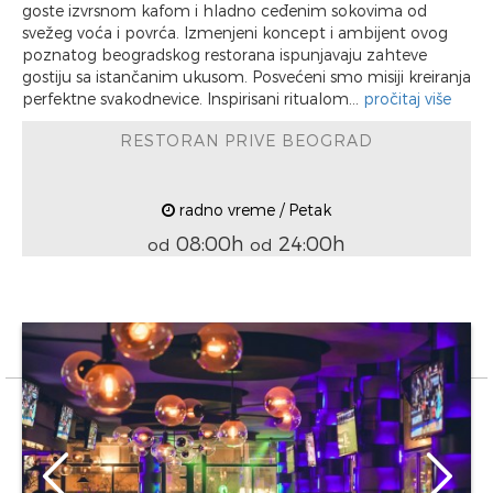
goste izvrsnom kafom i hladno ceđenim sokovima od
svežeg voća i povrća. Izmenjeni koncept i ambijent ovog
poznatog beogradskog restorana ispunjavaju zahteve
gostiju sa istančanim ukusom. Posvećeni smo misiji kreiranja
perfektne svakodnevice. Inspirisani ritualom...
pročitaj više
RESTORAN PRIVE BEOGRAD
radno vreme / Petak
08:00h
24:00h
od
od