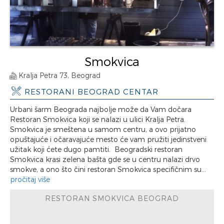
Smokvica
Kralja Petra 73, Beograd
RESTORANI BEOGRAD CENTAR
Urbani šarm Beograda najbolje može da Vam dočara
Restoran Smokvica koji se nalazi u ulici Kralja Petra.
Smokvica je smeštena u samom centru, a ovo prijatno
opuštajuće i očaravajuće mesto će vam pružiti jedinstveni
užitak koji ćete dugo pamtiti. Beogradski restoran
Smokvica krasi zelena bašta gde se u centru nalazi drvo
smokve, a ono što čini restoran Smokvica specifičnim su...
pročitaj više
RESTORAN SMOKVICA BEOGRAD