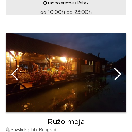
radno vreme / Petak
10:00h
23:00h
od
od
Ružo moja
Savski kej bb, Beograd