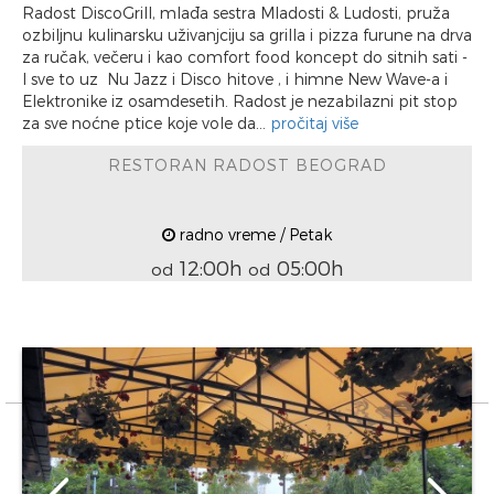
Radost DiscoGrill, mlađa sestra Mladosti & Ludosti, pruža
ozbiljnu kulinarsku uživanjciju sa grilla i pizza furune na drva
za ručak, večeru i kao comfort food koncept do sitnih sati -
I sve to uz Nu Jazz i Disco hitove , i himne New Wave-a i
Elektronike iz osamdesetih. Radost je nezabilazni pit stop
za sve noćne ptice koje vole da...
pročitaj više
RESTORAN RADOST BEOGRAD
radno vreme / Petak
12:00h
05:00h
od
od