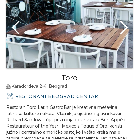
Toro
Karađorđeva 2-4, Beograd
RESTORANI BEOGRAD CENTAR
Restoran Toro Latin GastroBar je kreativna mešavina
latinske kulture i ukusa. Vlasnik je ujedno i glavni kuvar
Richard Sandoval, čija priznanja obuhvataju Bon Appétit
Restaurateur of the Year i Mexico's Toque d'Oro, koristi
južno i centralno američke sastojke i vešto kreira male
tanjire predviđene za deljenje sa prijateljima. Jedinstvena i