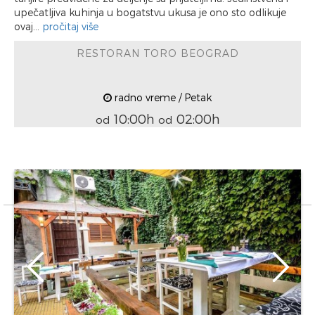
upečatljiva kuhinja u bogatstvu ukusa je ono sto odlikuje
ovaj...
pročitaj više
RESTORAN TORO BEOGRAD
radno vreme / Petak
10:00h
02:00h
od
od