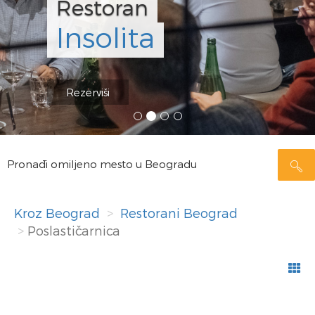
Restoran
Insolita
Rezerviši
Pronađi omiljeno mesto u Beogradu
Kroz Beograd
Restorani Beograd
Poslastičarnica