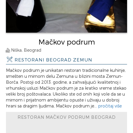
Mačkov podrum
Niška, Beograd
RESTORANI BEOGRAD ZEMUN
Mačkov podrum je unikatan restoran tradicionalne kuhinje,
smešten u mirnom delu Zemuna u blizini mosta Zemun-
Borča. Postoji od 2013. godine, a zahvaljujući kvalitetnoj i
vrhunskoj usluzi Mačkov podrum je za kratko vreme stekao
veliki broj poštovalaca. Ukoliko ste od onih koji vole da se u
mirnom i prijatnom ambijentu opuste i uživaju u dobroj
hrani sa dragim ljudima, Mačkov podrum je...
pročitaj više
RESTORAN MAČKOV PODRUM BEOGRAD