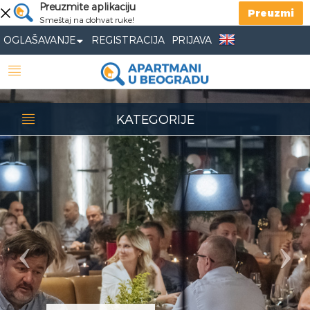
Previous
Preuzmite aplikaciju
Nex
Preuzmi
Smeštaj na dohvat ruke!
OGLAŠAVANJE
REGISTRACIJA
PRIJAVA
KATEGORIJE