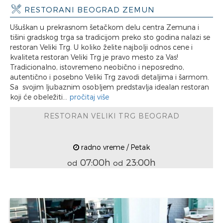
RESTORANI BEOGRAD ZEMUN
Ušuškan u prekrasnom šetačkom delu centra Zemuna i
tišini gradskog trga sa tradicijom preko sto godina nalazi se
restoran Veliki Trg. U koliko želite najbolji odnos cene i
kvaliteta restoran Veliki Trg je pravo mesto za Vas!
Tradicionalno, istovremeno neobično i neposredno,
autentično i posebno Veliki Trg zavodi detaljima i šarmom.
Sa svojim ljubaznim osobljem predstavlja idealan restoran
koji će obeležiti...
pročitaj više
RESTORAN VELIKI TRG BEOGRAD
radno vreme / Petak
07:00h
23:00h
od
od