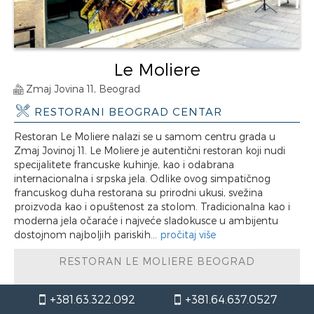
Le Moliere
Zmaj Jovina 11, Beograd
RESTORANI BEOGRAD CENTAR
Restoran Le Moliere nalazi se u samom centru grada u
Zmaj Jovinoj 11. Le Moliere je autentični restoran koji nudi
specijalitete francuske kuhinje, kao i odabrana
internacionalna i srpska jela. Odlike ovog simpatičnog
francuskog duha restorana su prirodni ukusi, svežina
proizvoda kao i opuštenost za stolom. Tradicionalna kao i
moderna jela očaraće i najveće sladokusce u ambijentu
dostojnom najboljih pariskih...
pročitaj više
RESTORAN LE MOLIERE BEOGRAD
+381.63.322.092
+381.64.637.0527
radno vreme / Petak