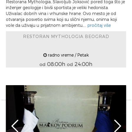
Restorana Mythologia, Slavoljub Joksović pored toga što je
inženjer geologije i bivši sportista je veliki hedonista.
Uživalac dobrih vina i vrhunske hrane. Ovo mesto je od
otvaranja posvetio svima koji su slični njemu, onima koji
vole da uživaju u prijatnom ambijentu,...
pročitaj više
RESTORAN MYTHOLOGIA BEOGRAD
radno vreme / Petak
08:00h
24:00h
od
od