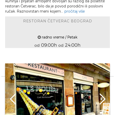
kuhinja i prijatan ambijent dovoljan su razlog da posetite
restoran Četverac, bilo da je povod porodični ili poslovni
ručak. Raznovrstan meni kojem...
pročitaj više
RESTORAN ČETVERAC BEOGRAD
radno vreme / Petak
09:00h
24:00h
od
od