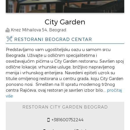
City Garden
Knez Mihailova 54, Beograd
RESTORANI BEOGRAD CENTAR
Predstavljamo vam ugostiteljsku oazu u samom srcu
Beograda. Uživajte u odličnim specijalitetima i
osvežavajućim pićima u City Garden restoranu. Savršen spoj
odlične lokacije, vrhunske usluge, brižljivo napravljenog
menija i vrhunskog enterijera. Navedeni epiteti uzrok su
titulie omiljenog restorana u centru grada, koju City Garden
ponosno nosi. Smešten na III spratu modernog tržnog
centra Rajićeva, ovaj restoran je savršen izbor bilo...
pročitaj
više
RESTORAN CITY GARDEN BEOGRAD
+381600752244