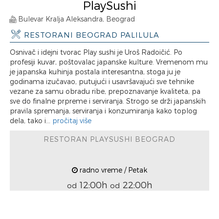
PlaySushi
Bulevar Kralja Aleksandra, Beograd
RESTORANI BEOGRAD PALILULA
Osnivač i idejni tvorac Play sushi je Uroš Radoičić. Po
profesiji kuvar, poštovalac japanske kulture. Vremenom mu
je japanska kuhinja postala interesantna, stoga ju je
godinama izučavao, putujući i usavršavajući sve tehnike
vezane za samu obradu ribe, prepoznavanje kvaliteta, pa
sve do finalne prpreme i serviranja. Strogo se drži japanskih
pravila spremanja, serviranja i konzumiranja kako toplog
dela, tako i...
pročitaj više
RESTORAN PLAYSUSHI BEOGRAD
radno vreme / Petak
12:00h
22:00h
od
od