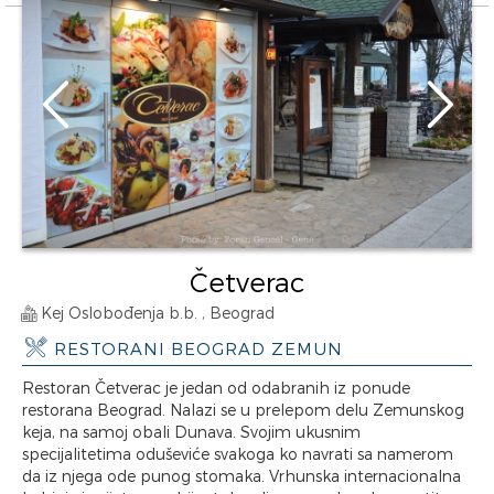
Četverac
Kej Oslobođenja b.b. , Beograd
RESTORANI BEOGRAD ZEMUN
Restoran Četverac je jedan od odabranih iz ponude
restorana Beograd. Nalazi se u prelepom delu Zemunskog
keja, na samoj obali Dunava. Svojim ukusnim
specijalitetima oduševiće svakoga ko navrati sa namerom
da iz njega ode punog stomaka. Vrhunska internacionalna