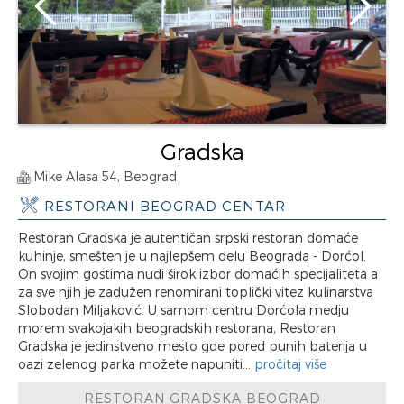
Gradska
Mike Alasa 54, Beograd
RESTORANI BEOGRAD CENTAR
Restoran Gradska je autentičan srpski restoran domaće
kuhinje, smešten je u najlepšem delu Beograda - Dorćol.
On svojim gostima nudi širok izbor domaćih specijaliteta a
za sve njih je zadužen renomirani toplički vitez kulinarstva
Slobodan Miljaković. U samom centru Dorćola medju
morem svakojakih beogradskih restorana, Restoran
Gradska je jedinstveno mesto gde pored punih baterija u
oazi zelenog parka možete napuniti...
pročitaj više
RESTORAN GRADSKA BEOGRAD