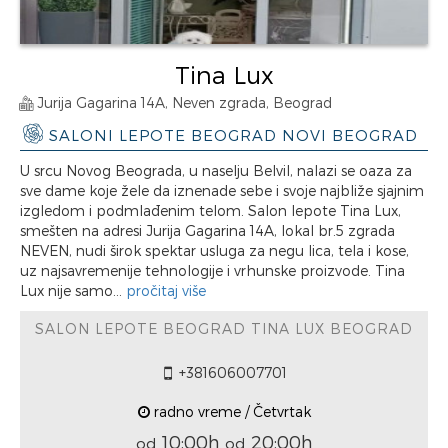
Tina Lux
Jurija Gagarina 14A, Neven zgrada, Beograd
SALONI LEPOTE BEOGRAD NOVI BEOGRAD
U srcu Novog Beograda, u naselju Belvil, nalazi se oaza za
sve dame koje žele da iznenade sebe i svoje najbliže sjajnim
izgledom i podmlađenim telom. Salon lepote Tina Lux,
smešten na adresi Jurija Gagarina 14A, lokal br.5 zgrada
NEVEN, nudi širok spektar usluga za negu lica, tela i kose,
uz najsavremenije tehnologije i vrhunske proizvode. Tina
Lux nije samo...
pročitaj više
SALON LEPOTE BEOGRAD TINA LUX BEOGRAD
+381606007701
radno vreme / Četvrtak
10:00h
20:00h
od
od