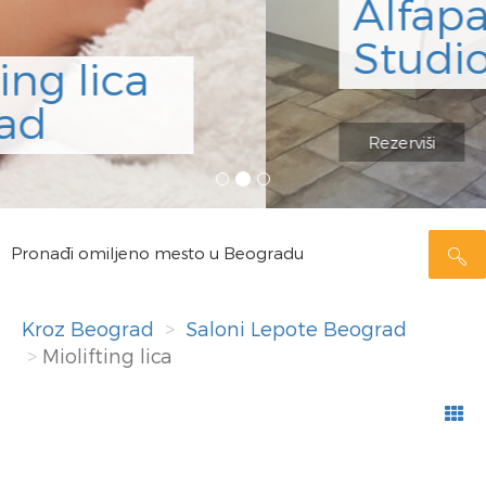
Alfaparf
Studio
Rezerviši
Pronađi omiljeno mesto u Beogradu
Kroz Beograd
Saloni Lepote Beograd
Miolifting lica