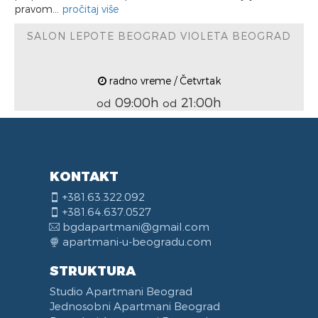
pravom...
pročitaj više
SALON LEPOTE BEOGRAD VIOLETA BEOGRAD
radno vreme / Četvrtak
09:00h
21:00h
od
od
KONTAKT
+381.63.322.092
+381.64.637.0527
bgdapartmani@gmail.com
apartmani-u-beogradu.com
STRUKTURA
Studio Apartmani Beograd
Jednosobni Apartmani Beograd