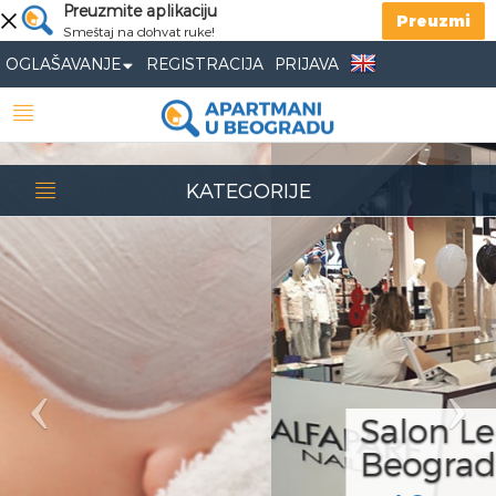
Previous
Preuzmite aplikaciju
Nex
Preuzmi
Smeštaj na dohvat ruke!
OGLAŠAVANJE
REGISTRACIJA
PRIJAVA
KATEGORIJE
Salon Lepote
Beograd