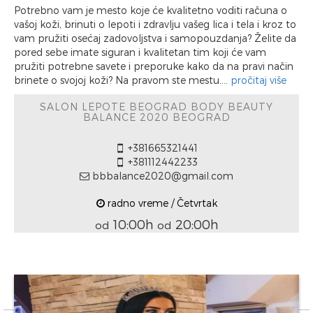
Potrebno vam je mesto koje će kvalitetno voditi računa o
vašoj koži, brinuti o lepoti i zdravlju vašeg lica i tela i kroz to
vam pružiti osećaj zadovoljstva i samopouzdanja? Želite da
pored sebe imate siguran i kvalitetan tim koji će vam
pružiti potrebne savete i preporuke kako da na pravi način
brinete o svojoj koži? Na pravom ste mestu....
pročitaj više
SALON LEPOTE BEOGRAD BODY BEAUTY
BALANCE 2020 BEOGRAD
+381665321441
+381112442233
bbbalance2020@gmail.com
radno vreme / Četvrtak
10:00h
20:00h
od
od