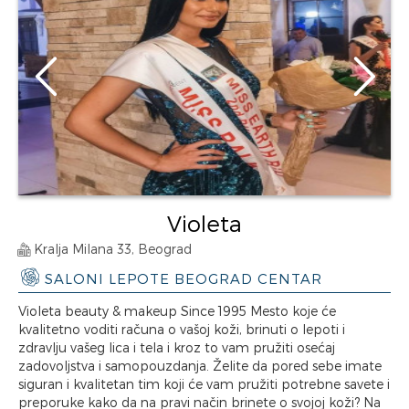
Violeta
Kralja Milana 33, Beograd
SALONI LEPOTE BEOGRAD CENTAR
Violeta beauty & makeup Since 1995 Mesto koje će
kvalitetno voditi računa o vašoj koži, brinuti o lepoti i
zdravlju vašeg lica i tela i kroz to vam pružiti osećaj
zadovoljstva i samopouzdanja. Želite da pored sebe imate
siguran i kvalitetan tim koji će vam pružiti potrebne savete i
preporuke kako da na pravi način brinete o svojoj koži? Na