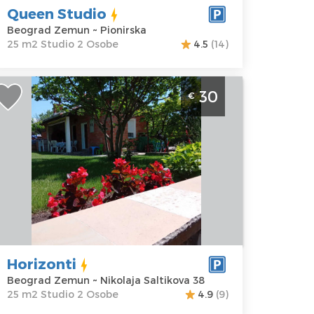
Queen Studio
Beograd Zemun ~ Pionirska
25 m2 Studio 2 Osobe
4.5
(14)
tudio Apartman Horizonti Beograd
30
€
emun Opremljen studio apartman za
voje u novoizgradjenom delu Zemuna
eograd
kacija:
Gosti:
2
eograd
Kvadratura :
25
emun
m2
dresa:
Struktura :
ikolaja
Studio
altikova 38
Horizonti
ena
30 €
Beograd Zemun ~ Nikolaja Saltikova 38
25 m2 Studio 2 Osobe
4.9
(9)