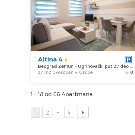
Ugrinovacki put 27 deo br. 2 u naselju
Altina.
Beograd
Lokacija:
Gosti:
4
Beograd
Kvadratura :
37
Zemun
m2
Adresa:
Struktura :
Altina 4
Ugrinovački
Dvosoban
Beograd Zemun ~ Ugrinovački put 27 deo br.2
put 27 deo br.2
37 m2 Dvosoban 4 Osobe
0
Cena
40 €
1 – 18 od 66 Apartmana
…
1
2
4