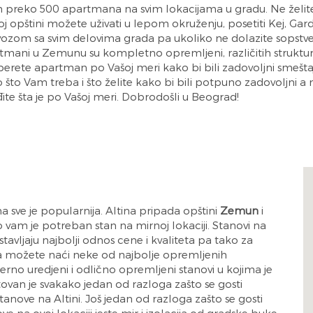
reko 500 apartmana na svim lokacijama u gradu. Ne želite c
pštini možete uživati u lepom okruženju, posetiti Kej, Gardoš
ozom sa svim delovima grada pa ukoliko ne dolazite sopst
mani u Zemunu su kompletno opremljeni, različitih struktura,
berete apartman po Vašoj meri kako bi bili zadovoljni smešt
o što Vam treba i što želite kako bi bili potpuno zadovoljn
ađite šta je po Vašoj meri. Dobrodošli u Beograd!
a sve je popularnija. Altina pripada opštini
Zemun
i
o vam je potreban stan na mirnoj lokaciji. Stanovi na
stavljaju najbolji odnos cene i kvaliteta pa tako za
a možete naći neke od najbolje opremljenih
no uredjeni i odlično opremljeni stanovi u kojima je
van je svakako jedan od razloga zašto se gosti
tanove na Altini. Još jedan od razloga zašto se gosti
ve na ovoj lokaciji jeste mir i izolacija od gradske buke