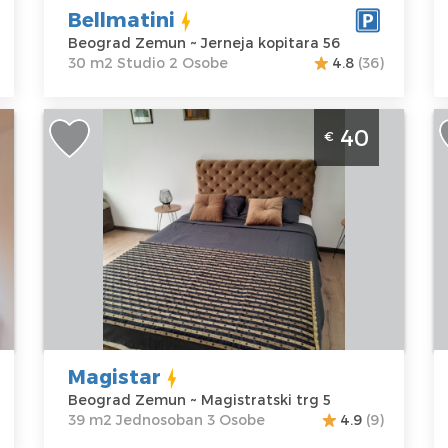
Bellmatini
Beograd Zemun ~ Jerneja kopitara 56
30 m2 Studio 2 Osobe
4.8
(36)
Jednosoban Apartman Magistar
S
40
€
Beograd Zemun prijatan apartman u
Z
centru Zemuna za 3 osobe
d
Beograd
B
Lokacija:
Gosti:
3
Lo
Beograd
Kvadratura :
39
B
Zemun
m2
Z
Adresa:
Struktura :
A
Magistratski
Jednosoban
N
trg 5
S
Magistar
Cena
40 €
C
Beograd Zemun ~ Magistratski trg 5
39 m2 Jednosoban 3 Osobe
4.9
(9)