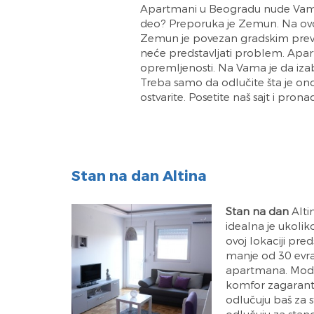
Apartmani u Beogradu nude Vam p
deo? Preporuka je Zemun. Na ovoj o
Zemun je povezan gradskim prev
neće predstavljati problem. Apart
opremljenosti. Na Vama je da iza
Treba samo da odlučite šta je on
ostvarite. Posetite naš sajt i pron
Stan na dan Altina
Stan na dan
Altin
idealna je ukolik
ovoj lokaciji pred
manje od 30 evr
apartmana. Moder
komfor zagaranto
odlučuju baš za s
odlučuju za stano