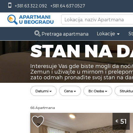
+381.63.322.092
+381.64.637.0527
Lokacije
S
Pretraga apartmana
STAN NA 
Interesuje Vas gde biste mogli da noć
Zemun i uživajte u mirnom i prelepom 
zato odmah pronađite svoj stan na da
Datumi
Cena
Br. Osoba
Struktu
66 Apartmana
Dvosoban Apartman Angela Zemun 2
51
€
Beograd Zemun je lepo uredjen stan 
dan u Zemunu