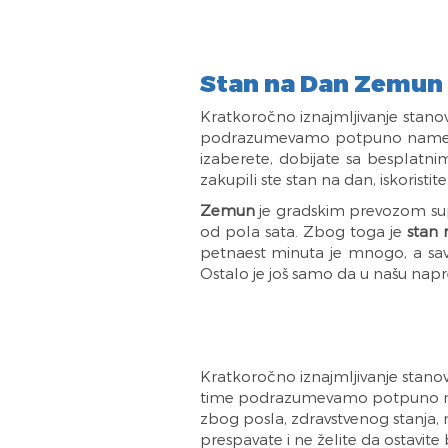
Stan na Dan Zemun 
Kratkoročno iznajmljivanje stano
podrazumevamo potpuno namešte
izaberete, dobijate sa besplatni
zakupili ste stan na dan, iskorist
Zemun
je gradskim prevozom sup
od pola sata. Zbog toga je
stan
petnaest minuta je mnogo, a save
Ostalo je još samo da u našu napr
Kratkoročno iznajmljivanje stanov
time podrazumevamo potpuno name
zbog posla, zdravstvenog stanja, 
prespavate i ne želite da ostavite