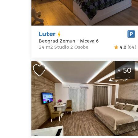
Adresa:
Iviceva
Struktura :
6
Studio
Cena
36 €
Luter
Beograd Zemun ~ Iviceva 6
24 m2 Studio 2 Osobe
4.8
(64)
Studio Apartman 5 Star Beograd
50
€
Zemun je moderan apartman sa
djakuzijem u mirnom delu Zemuna
Beograd
Lokacija:
Gosti:
2
Beograd
Kvadratura :
33
Zemun
m2
Adresa:
Krajiška
Struktura :
72
Studio