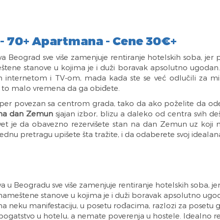
- 70+ Apartmana - Cene 30€+
va Beograd sve više zamenjuje rentiranje hotelskih soba, jer
ne stanove u kojima je i duži boravak apsolutno ugodan
m internetom i TV-om, mada kada ste se već odlučili za mirn
ite to malo vremena da ga obiđete.
er povezan sa centrom grada, tako da ako poželite da odet
 na dan Zemun
sjajan izbor, blizu a daleko od centra svih de
t je da obavezno rezervišete stan na dan Zemun uz koji mož
ednu pretragu upišete šta tražite, i da odaberete svoj ideala
a u Beogradu sve više zamenjuje rentiranje hotelskih soba, j
štene stanove u kojima je i duži boravak apsolutno ugodan.
na neku manifestaciju, u posetu rođacima, razlozi za posetu 
 bogatstvo u hotelu, a nemate poverenja u hostele. Idealno re