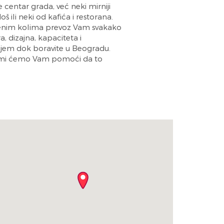
entar grada, već neki mirniji
 ili neki od kafića i restorana.
venim kolima prevoz Vam svakako
 dizajna, kapaciteta i
ajem dok boravite u Beogradu.
i a mi ćemo Vam pomoći da to