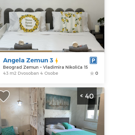
eograd
kacija:
Gosti:
4
eograd
Kvadratura :
43
emun
m2
dresa:
Struktura :
ladimira
Dvosoban
ikolića 15
Angela Zemun 3
ena
55 €
Beograd Zemun ~ Vladimira Nikolića 15
43 m2 Dvosoban 4 Osobe
0
tudio Apartman Mara Zemun Beograd
40
€
emun
eograd
kacija:
Gosti:
2
eograd
Kvadratura :
28
emun
m2