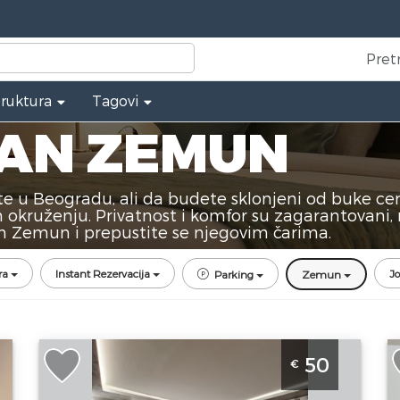
Pret
truktura
Tagovi
DAN ZEMUN
ite u Beogradu, ali da budete sklonjeni od buke c
okruženju. Privatnost i komfor su zagarantovani, 
n Zemun i prepustite se njegovim čarima.
ra
Instant Rezervacija
Jo
Parking
Zemun
Studio Apartman S Class Beograd
D
50
€
na
Zemun je moderan apartman sa
B
djakuzijem u Zemunu
Z