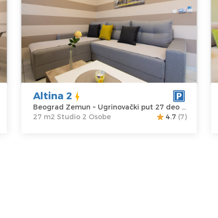
Ugrinovacki put 27 deo br. 2 u naselju
g
Atina
A
Beograd
B
Lokacija:
Gosti:
2
Lo
Beograd
Kvadratura :
27
B
Zemun
m2
Z
Adresa:
Struktura :
A
Altina 2
Ugrinovački
Studio
U
Beograd Zemun ~ Ugrinovački put 27 deo br.2
put 27 deo br.2
p
27 m2 Studio 2 Osobe
4.7
(7)
Cena
35 €
C