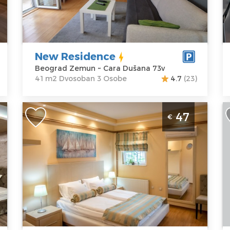
Adresa:
Cara
Struktura :
A
Dušana 73v
Dvosoban
U
Cena
40 €
1
C
New Residence
Beograd Zemun ~ Cara Dušana 73v
41 m2 Dvosoban 3 Osobe
4.7
(23)
Studio Apartman Bellmatini Beograd
S
47
€
Zemun
B
Beograd
B
Lokacija:
Gosti:
2
Lo
Beograd
Kvadratura :
30
B
Zemun
m2
Z
Adresa:
Jerneja
Struktura :
A
kopitara 56
Studio
P
Cena
47 €
C