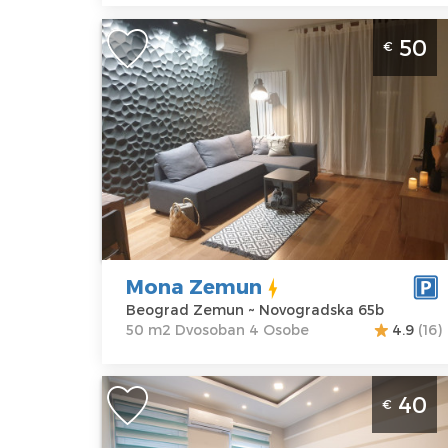
Dvosoban Apartman Mona Zemun
50
€
Beograd Zemun. Površine od 50m2 i
namenjen za 4 osobe. U mirnom delu
Zemuna.
Beograd
Lokacija:
Gosti:
4
Beograd
Kvadratura :
50
Zemun
m2
Adresa:
Struktura :
Novogradska
Dvosoban
Mona Zemun
65b
Beograd Zemun ~ Novogradska 65b
Cena
50 €
50 m2 Dvosoban 4 Osobe
4.9
(16)
Dvosoban Apartman Altina 4 Beograd
40
€
Zemun . Nalazi se na prvom spratu
stambeno - poslovne zgrade u ulici