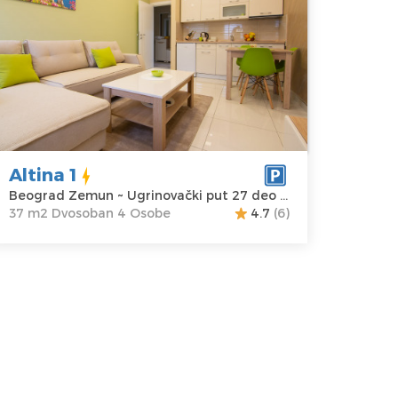
rinovacki put 27 deo br. 2 u naselju
tina
eograd
kacija:
Gosti:
4
eograd
Kvadratura :
37
emun
m2
dresa:
Struktura :
Altina 1
grinovački
Dvosoban
Beograd Zemun ~ Ugrinovački put 27 deo br.2
ut 27 deo br.2
37 m2 Dvosoban 4 Osobe
4.7
(6)
ena
40 €