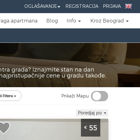
OGLAŠAVANJE
REGISTRACIJA
PRIJAVA
raga apartmana
Blog
Info
Kroz Beograd
entra grada? Iznajmite stan na dan
najpristupačnije cene u gradu takođe,
Prikaži Mapu
š Filtera
Poredjaj po
vosoban Apartman Angela Zemun 3
55
€
eograd Zemun je lepo uredjen stan u
emunu