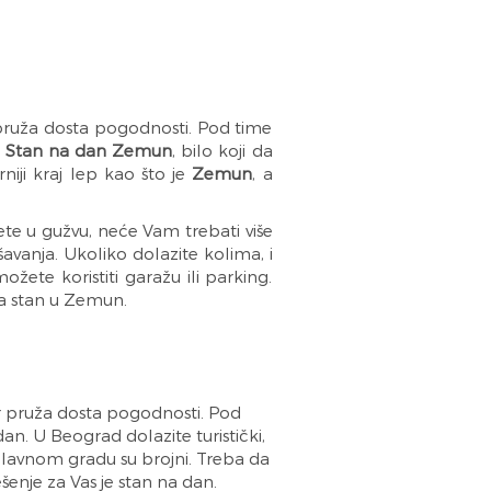
 pruža dosta pogodnosti. Pod time
.
Stan na dan Zemun
, bilo koji da
iji kraj lep kao što je
Zemun
, a
e u gužvu, neće Vam trebati više
šavanja. Ukoliko dolazite kolima, i
ete koristiti garažu ili parking.
na stan u Zemun.
er pruža dosta pogodnosti. Pod
 U Beograd dolazite turistički,
glavnom gradu su brojni. Treba da
šenje za Vas je stan na dan.