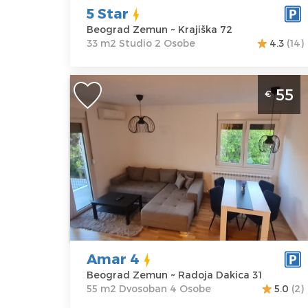
Cena
50 €
5 Star
Beograd Zemun ~ Krajiška 72
33 m2 Studio 2 Osobe
4.3
(14)
Dvosoban Apartman Amar 4 Beograd
55
€
Zemun. Nalazi se u mirnom delu
Zemuna i namenjen za udoban
boravak do 4 osobe.
Beograd
Lokacija:
Gosti:
4
Beograd
Kvadratura :
55
Zemun
m2
Adresa:
Radoja
Struktura :
Dakica 31
Dvosoban
Amar 4
Cena
55 €
Beograd Zemun ~ Radoja Dakica 31
55 m2 Dvosoban 4 Osobe
5.0
(2)