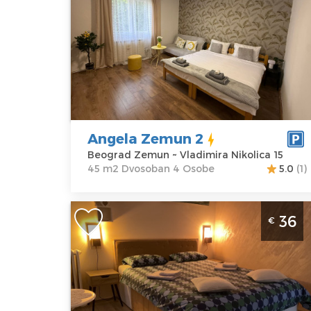
Beograd
Lokacija:
Gosti:
4
Beograd
Kvadratura :
45
Zemun
m2
Adresa:
Struktura :
Vladimira
Dvosoban
Nikolica 15
Angela Zemun 2
Cena
51 €
Beograd Zemun ~ Vladimira Nikolica 15
45 m2 Dvosoban 4 Osobe
5.0
(1)
Studio Apartman Luter Beograd
36
€
Zemun
Beograd
Lokacija:
Gosti:
2
Beograd
Kvadratura :
24
Zemun
m2