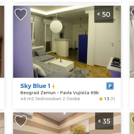
Jednosoban Apartman Sky Blue 1
D
50
€
Beograd Zemun. Apartman je
Z
namenjen za 2 osobe i poseduje
b
djakuzi.
B
Beograd
Lo
Lokacija:
Gosti:
2
B
Beograd
Kvadratura :
48
Z
Zemun
m2
A
Adresa:
Pavla
Struktura :
B
Vujisića 69b
Jednosoban
C
Sky Blue 1
Cena
50 €
Beograd Zemun ~ Pavla Vujisića 69b
48 m2 Jednosoban 2 Osobe
1.3
(1)
Studio Apartman Altina 2 Beograd
D
35
€
Zemun, nalazi se na prvom spratu
Z
stambeno - poslovne zgrade, u ulici
s