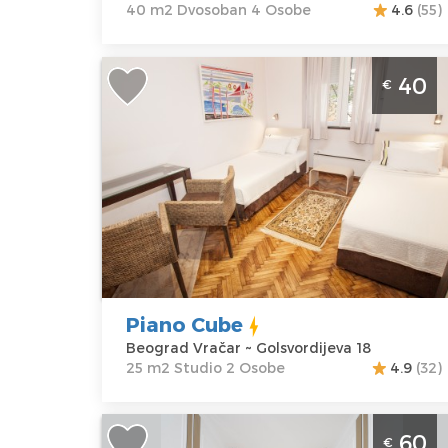
Krasnova 6
40 m2 Dvosoban 4 Osobe
4.6
(55)
Cena
50 €
Studio Apartman Piano Cube Beogra
40
€
Vračar
Beograd
Lokacija:
Gosti:
2
Beograd
Kvadratura :
25
Vračar
m2
Adresa:
Struktura :
Golsvordijeva
Studio
18
Cena
40 €
Piano Cube
Beograd Vračar ~ Golsvordijeva 18
25 m2 Studio 2 Osobe
4.9
(32)
Dvosoban Apartman Mackenzie
60
€