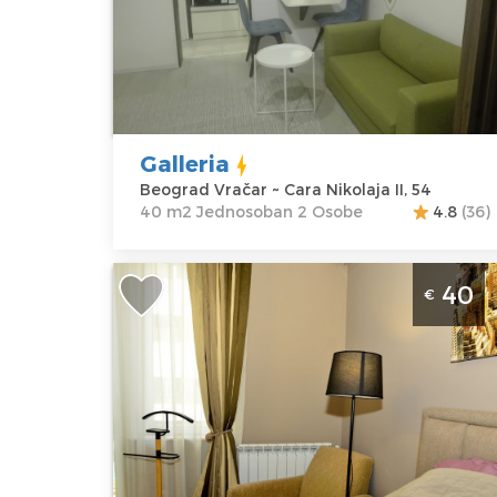
Beograd
Lokacija:
Gosti:
2
Beograd
Kvadratura :
40
Vračar
m2
Adresa:
Cara
Struktura :
Nikolaja II, 54
Jednosoban
Galleria
Cena
40 €
Beograd Vračar ~ Cara Nikolaja II, 54
40 m2 Jednosoban 2 Osobe
4.8
(36)
Studio Apartman Studio hram Beogr
40
€
Vracar kod Hrama Svetog Save,
pogodan za boravak 2 osobe.
Beograd
Lokacija:
Gosti:
2
Beograd
Kvadratura :
20
Vračar
m2
Adresa:
Struktura :