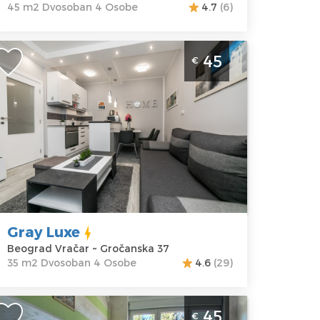
45 m2 Dvosoban 4 Osobe
4.7
(6)
vosoban Apartman Gray Luxe
45
€
eograd Vracar Stan se nalazi u
rizemlju zgrade, ima sopstveni ulaz i
vorište u kome se mozete opustiti i
živati uz kafu.
eograd
kacija:
Gosti:
4
eograd
Kvadratura :
35
račar
m2
dresa:
Struktura :
Gray Luxe
ročanska 37
Dvosoban
Beograd Vračar ~ Gročanska 37
ena
45 €
35 m2 Dvosoban 4 Osobe
4.6
(29)
vosoban Apartman Nada Sweet
45
€