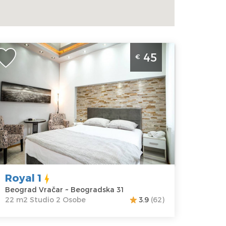
partman Royal 1 u Beogradu se nalazi u
45
€
eogradskoj ulici. Prosecna cena ovog
partmana je 35€. Apartman Royal je idealan
a smestaj do 2 osobe. Minimum 1 noc.
eograd
kacija:
Gosti:
2
eograd
Kvadratura :
22
račar
m2
dresa:
Struktura :
eogradska 31
Studio
ena
45 €
Royal 1
Beograd Vračar ~ Beogradska 31
22 m2 Studio 2 Osobe
3.9
(62)