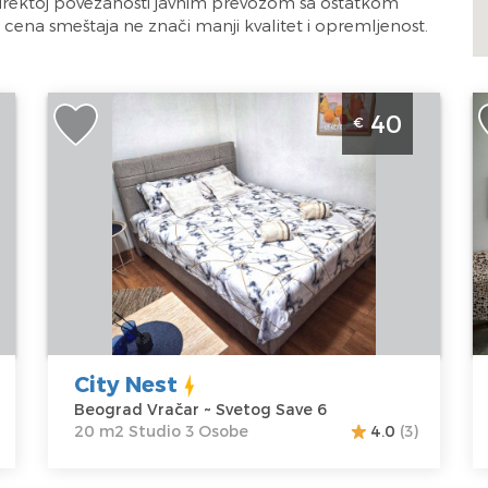
direktoj povezanosti javnim prevozom sa ostatkom
cena smeštaja ne znači manji kvalitet i opremljenost.
Studio Apartman City Nest Beograd Vracar
A
40
€
apartman na Slaviji, povrsine 20m2, idealan za 3
B
n
osobe
a
z
Beograd
B
Lokacija:
Gosti:
3
Lo
Beograd
Kvadratura :
20
B
Vračar
m2
V
Adresa:
Svetog
Struktura :
A
Save 6
Studio
B
Cena
40 €
C
City Nest
Beograd Vračar ~ Svetog Save 6
20 m2 Studio 3 Osobe
4.0
(3)