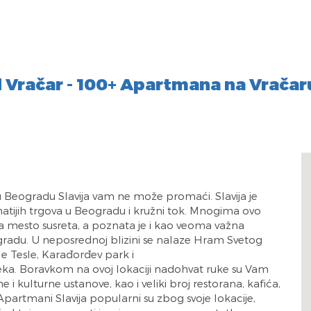
Vračar - 100+ Apartmana na Vračar
 Beogradu Slavija vam ne može promaći. Slavija je
atijih trgova u Beogradu i kružni tok. Mnogima ovo
a mesto susreta, a poznata je i kao veoma važna
gradu. U neposrednoj blizini se nalaze Hram Svetog
le Tesle, Karađorđev park i
ka. Boravkom na ovoj lokaciji nadohvat ruke su Vam
 i kulturne ustanove, kao i veliki broj restorana, kafića,
 Apartmani Slavija popularni su zbog svoje lokacije,