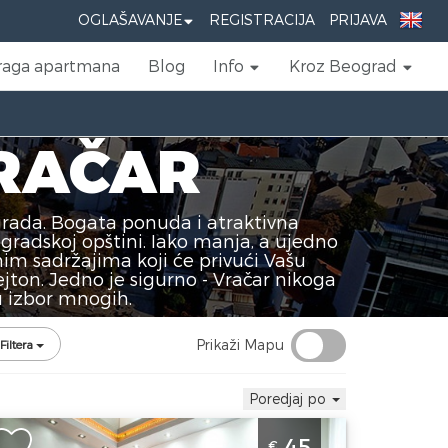
OGLAŠAVANJE
REGISTRACIJA
PRIJAVA
raga apartmana
Blog
Info
Kroz Beograd
RAČAR
grada. Bogata ponuda i atraktivna
gradskoj opštini. Iako manja, a ujedno
im sadržajima koji će privući Vašu
jton. Jedno je sigurno - Vračar nikoga
 izbor mnogih.
Prikaži Mapu
Filtera
Poredjaj po
partman Royal 1 u Beogradu se nalazi
45
€