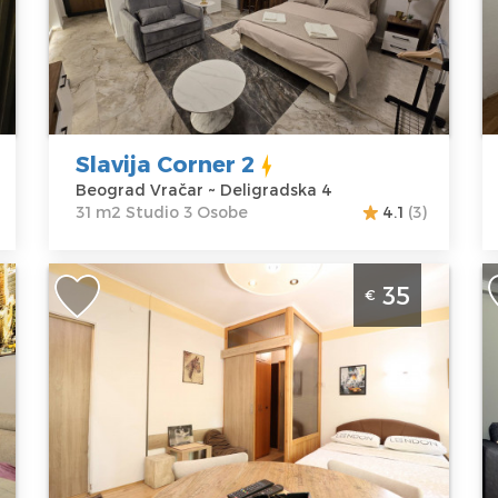
Lo
Beograd
B
Lokacija:
Gosti:
3
V
Beograd
Kvadratura :
31
A
Vračar
m2
Vo
Adresa:
Struktura :
2
Slavija Corner 2
Deligradska 4
Studio
C
Beograd Vračar ~ Deligradska 4
Cena
50 €
31 m2 Studio 3 Osobe
4.1
(3)
ad
Studio Apartman Vojvoda 2 Beograd
D
35
€
Vračar
V
C
Beograd
B
Lokacija:
Gosti:
2
Beograd
Kvadratura :
20
Lo
Vračar
m2
B
Adresa:
Struktura :
V
Vojvode
Studio
A