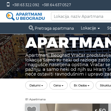
+381.63.322.092
+381.64.637.0527
Lokacije
S
Pretraga apartmana
APARTMAN
Apartmani Beograd Vračar predstavljaj
lokacija samo su neki od razloga zašto
i najgušće naseljena opština, Vračar 
pažnju, a samo neki od njih su Hram Sv
neće ostaviti ravnodušnim i upravo z
Datumi
Cena
Br. Osoba
Struktu
81 Apartmana
Studio Apartman Slavija Corner 1
50
€