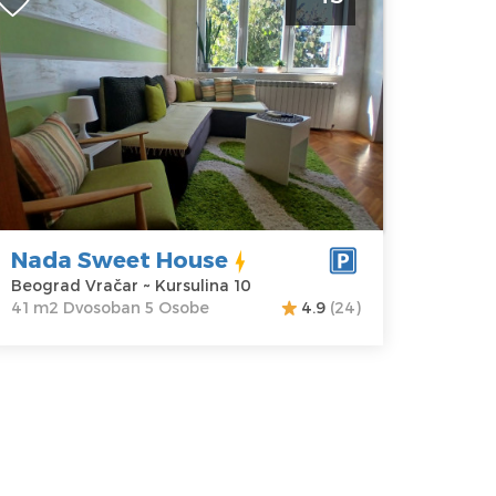
ouse Beograd Vracar. Na samo
ekoliko minuta hoda od Hrama Svetog
ave.
eograd
kacija:
Gosti:
5
eograd
Kvadratura :
41
račar
m2
dresa:
Struktura :
ursulina 10
Dvosoban
Nada Sweet House
ena
45 €
Beograd Vračar ~ Kursulina 10
41 m2 Dvosoban 5 Osobe
4.9
(24)