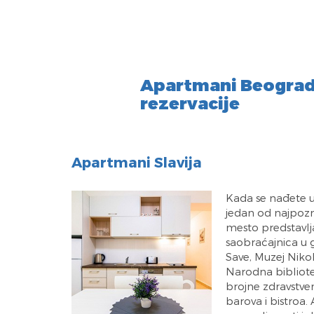
Apartmani Beograd 
rezervacije
Apartmani Slavija
Kada se nađete u
jedan od najpozn
mesto predstavlj
saobraćajnica u 
Save, Muzej Niko
Narodna bibliote
brojne zdravstvene
barova i bistroa.