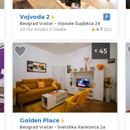
Šupljikca 29
K
Cena
35 €
C
Vojvoda 2
Beograd Vračar ~ Vojvode Šupljikca 29
20 m2 Studio 2 Osobe
4.7
(32)
Dvosoban Apartman Golden Place
D
45
€
ja
Beograd Vracar Apartman se nalazi u
V
mirnom delu Vračara u zgradi, na
c
visokom prizemju
B
Beograd
Lo
Lokacija:
Gosti:
4
B
Beograd
Kvadratura :
33
V
Vračar
m2
A
Adresa:
Struktura :
M
Svetolika
Dvosoban
C
Golden Place
Rankovica 2a
Beograd Vračar ~ Svetolika Rankovica 2a