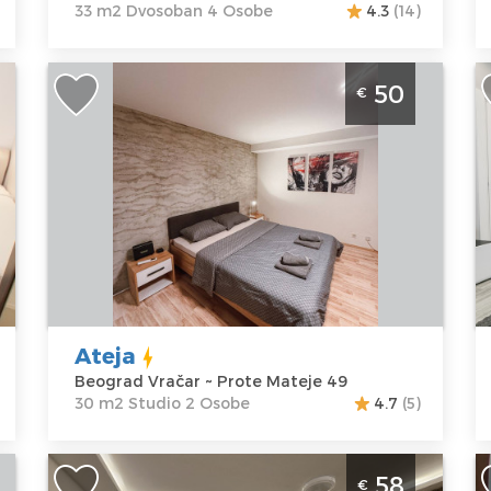
Cena
45 €
33 m2 Dvosoban 4 Osobe
4.3
(14)
d
Studio Apartman Ateja Beograd Vracar.
D
50
€
Namenjen za 2 osobe u blizini Slavije.
B
p
Beograd
d
Lokacija:
Gosti:
2
u
Beograd
Kvadratura :
30
B
Vračar
m2
Adresa:
Prote
Struktura :
Lo
Mateje 49
Studio
B
Cena
50 €
V
A
Ateja
G
Beograd Vračar ~ Prote Mateje 49
C
30 m2 Studio 2 Osobe
4.7
(5)
Studio Apartman Slavija Corner 3
D
58
€