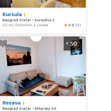
ursulina 2
Dvosoban
ena
50 €
Kursula
Beograd Vračar ~ Kursulina 2
40 m2 Dvosoban 4 Osobe
4.9
(18)
vosoban Apartman Resava Beograd
50
€
račar Apartman za 4 osobe blizu svih
entralnih znamenitosti
eograd
kacija:
Gosti:
4
eograd
Kvadratura :
45
račar
m2
dresa:
Struktura :
išarska 4A
Dvosoban
ena
50 €
Resava
Beograd Vračar ~ Mišarska 4A