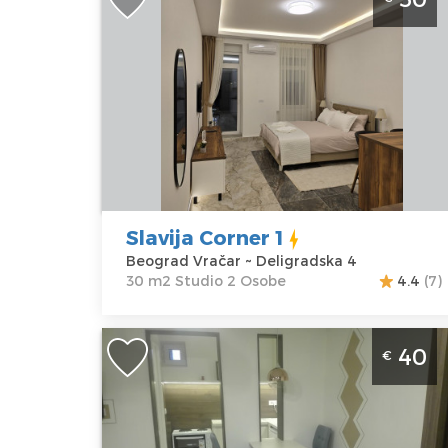
Beograd Vračar. Smešten je na prvom
spratu stambene zgrade, površine je
30m2 i idealan je za udoban boravak 
2 osobe.
Beograd
Lokacija:
Gosti:
2
Beograd
Kvadratura :
30
Vračar
m2
Adresa:
Struktura :
Slavija Corner 1
Deligradska 4
Studio
Beograd Vračar ~ Deligradska 4
Cena
50 €
30 m2 Studio 2 Osobe
4.4
(7)
Jednosoban Apartman Galleria
40
€
Beograd Vracar Nalazi se u prizemlju
stambene zgrade i može da ugosti do
osobe. Sastoji se iz dva nivoa.