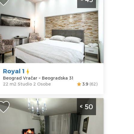
 Beogradskoj ulici. Prosecna cena ovog
partmana je 35€. Apartman Royal je
dealan za smestaj do 2 osobe.
inimum 1 noc.
eograd
kacija:
Gosti:
2
eograd
Kvadratura :
22
račar
m2
dresa:
Struktura :
Royal 1
eogradska 31
Studio
Beograd Vračar ~ Beogradska 31
ena
45 €
22 m2 Studio 2 Osobe
3.9
(62)
vosoban Apartman Bel Canto
50
€
eograd Vracar. Namenjen za 4 osobe,
alazi se na Vracaru.
eograd