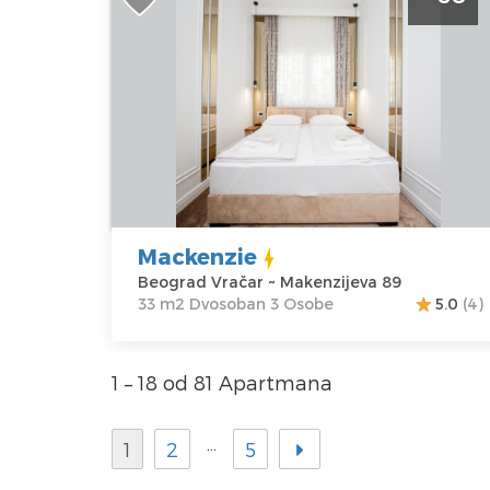
Beograd Vračar je lepo uredjen stan n
dan za 3 osobe na Vracaru
Beograd
Lokacija:
Gosti:
3
Beograd
Kvadratura :
33
Vračar
m2
Adresa:
Struktura :
Makenzijeva
Dvosoban
89
Mackenzie
Cena
60 €
Beograd Vračar ~ Makenzijeva 89
33 m2 Dvosoban 3 Osobe
5.0
(4)
1 – 18 od 81 Apartmana
…
1
2
5