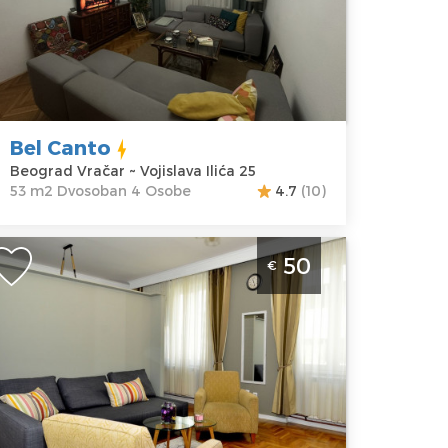
kacija:
Gosti:
4
eograd
Kvadratura :
53
račar
m2
dresa:
Struktura :
jislava Ilića
Dvosoban
5
Bel Canto
ena
50 €
Beograd Vračar ~ Vojislava Ilića 25
53 m2 Dvosoban 4 Osobe
4.7
(10)
vosoban Apartman Kursula Beograd
50
€
racar blizu Kalenic pijace, za 4 osobe.
ena od 60 evra dan.
eograd
kacija:
Gosti:
4
eograd
Kvadratura :
40
račar
m2
dresa:
Struktura :