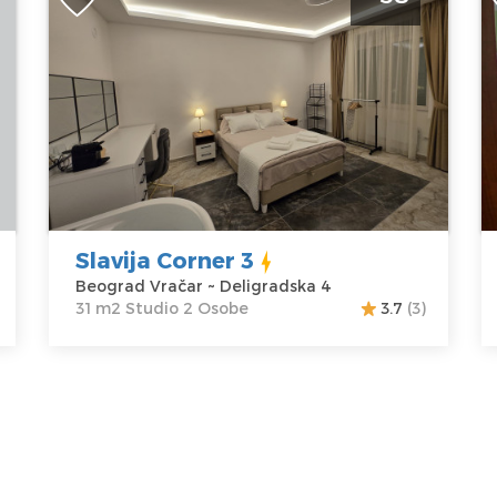
a
Beograd Vračar. Smešten je na prvom
H
spratu stambene zgrade, površine je
n
31m2 i idealan je za udoban boravak do
S
2 osobe.
B
Beograd
Lo
Lokacija:
Gosti:
2
B
Beograd
Kvadratura :
31
V
Vračar
m2
A
Adresa:
Struktura :
K
Slavija Corner 3
Deligradska 4
Studio
C
Beograd Vračar ~ Deligradska 4
Cena
58 €
31 m2 Studio 2 Osobe
3.7
(3)