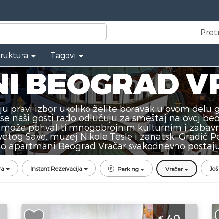
Pret
truktura
Tagovi
I BEOGRAD V
u pravi izbor ukoliko želite boravak u ovom delu 
 se naši gosti rado odlučuju za smeštaj na ovoj beo
se može pohvaliti mnogobrojnim kulturnim i zabavn
etog Save, muzej Nikole Tesle i zanatski Gradić Pe
ato apartmani Beograd Vračar svakodnevno postaju
ra
Instant Rezervacija
Još 
Parking
Vračar
Studio Apartman City Nest Beograd
A
40
€