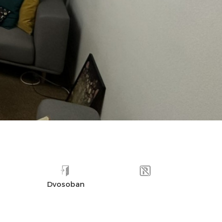
UDALJENOST
OPREMLJENOST
UTISCI
Dvosoban