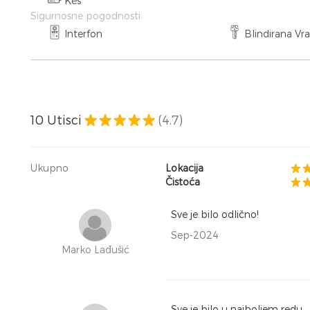
Keš
Sigurnosne pogodnosti
Interfon
Blindirana Vr
10
Utisci
(4.7)
Ukupno
Lokacija
Čistoća
Sve je bilo odlično!
Sep-2024
Marko Lađušić
Sve je bilo u najboljem redu.