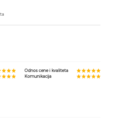
ata
Odnos cene i kvaliteta
Komunikacija