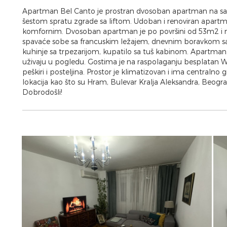
Apartman Bel Canto je prostran dvosoban apartman na samo
šestom spratu zgrade sa liftom. Udoban i renoviran apartm
komfornim. Dvosoban apartman je po površini od 53m2 i na
spavaće sobe sa francuskim ležajem, dnevnim boravkom 
kuhinje sa trpezarijom, kupatilo sa tuš kabinom. Apartman 
uživaju u pogledu. Gostima je na raspolaganju besplatan WiF
peškiri i posteljina. Prostor je klimatizovan i ima centralno 
lokacija kao što su Hram, Bulevar Kralja Aleksandra, Beog
Dobrodošli!