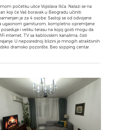
m početku ulice Vojislava Ilića. Nalazi se na
an koji će Vaš boravak u Beogradu učiniti
menjen je za 4 osobe. Sastoji se od odvojene
sa ugaonom garniturom, kompletno opremljene
poseduje i veliku terasu na kojoj gosti mogu da
i internet, TV sa kablovskim kanalima, čisti
grejanje. U neposrednoj blizini je mnogih atraktivnih
radsko dramsko pozorište, Beo sopping centar.