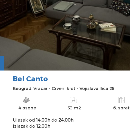
Bel Canto
INFO
SLIKE
DOSTUPNOST
MAPA
Beograd
,
Vračar
-
Crveni krst
-
Vojislava Ilića 25
4 osobe
53 m2
6. sprat
Ulazak od
14:00h
do
24:00h
Izlazak do
12:00h