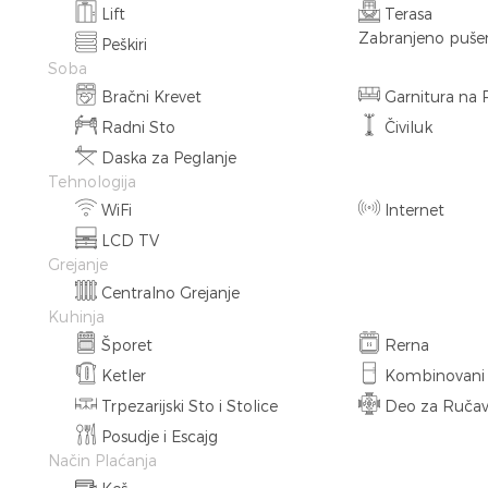
Lift
Terasa
Zabranjeno puše
Peškiri
Soba
Bračni Krevet
Garnitura na 
Radni Sto
Čiviluk
Daska za Peglanje
Tehnologija
WiFi
Internet
LCD TV
Grejanje
Centralno Grejanje
Kuhinja
Šporet
Rerna
Ketler
Kombinovani F
Trpezarijski Sto i Stolice
Deo za Ručav
Posudje i Escajg
Način Plaćanja