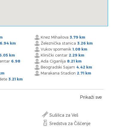
Knez Mihailova
km
3.79 km
Železnička stanica
6.94 km
3.26 km
Vukov spomenik
1.08 km
Klinički centar
6.05 km
2.29 km
Centar
Ada Ciganlija
6.98
8.21 km
Beogradski Sajam
4.42 km
Marakana Stadion
km
2.71 km
 dete
3.21 km
Prikaži sve
Sušilica za Veš
Sredstva za Čišćenje