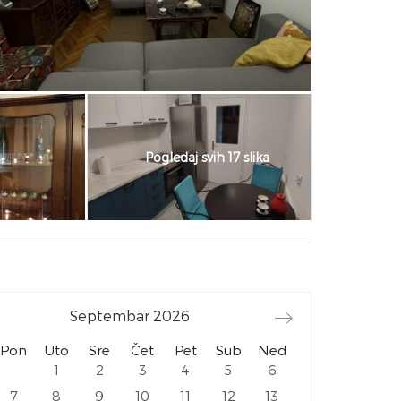
Pogledaj svih 17 slika
Septembar
2026
Pon
Uto
Sre
Čet
Pet
Sub
Ned
1
2
3
4
5
6
7
8
9
10
11
12
13