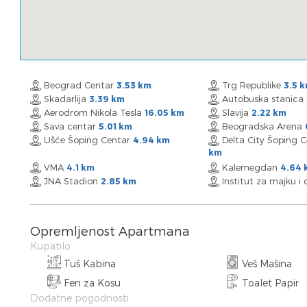
Beograd Centar
Trg Republike
3.53 km
3.5 
Skadarlija
Autobuska stanica
3.39 km
Aerodrom Nikola Tesla
Slavija
16.05 km
2.22 km
Sava centar
Beogradska Arena
5.01 km
Ušće Šoping Centar
Delta City Šoping 
4.94 km
km
VMA
Kalemegdan
4.1 km
4.64 
JNA Stadion
Institut za majku i
2.85 km
Opremljenost Apartmana
Kupatilo
Tuš Kabina
Veš Mašina
Fen za Kosu
Toalet Papir
Dodatne pogodnosti