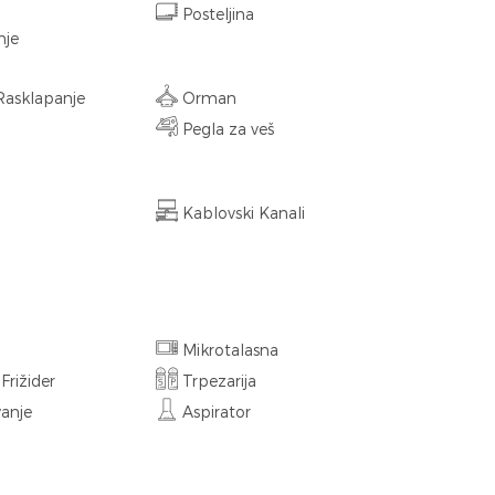
Posteljina
nje
Rasklapanje
Orman
Pegla za veš
Kablovski Kanali
Mikrotalasna
rižider
Trpezarija
anje
Aspirator