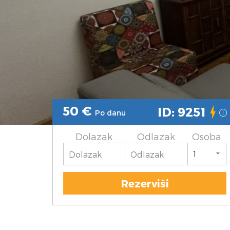
50
€
ID: 9251
Po danu
Dolazak
Odlazak
Osoba
Rezerviši