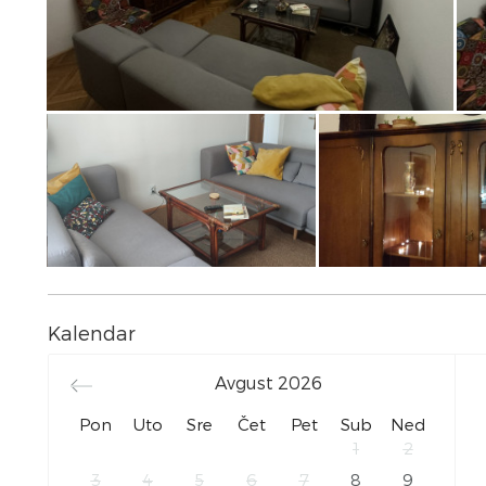
Kalendar
Avgust
2026
Pon
Uto
Sre
Čet
Pet
Sub
Ned
1
2
3
4
5
6
7
8
9