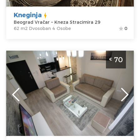
Kneginja
Beograd Vračar ~ Kneza Stracimira 29
62 m2 Dvosoban 4 Osobe
0
Dvosoban Apartman Diva Lux Beograd Vračar
70
€
Beograd
Lokacija:
Gosti:
5
Beograd Vračar
Kvadratura :
43
Adresa:
Juzni
m2
bulevar 132
Struktura :
Cena
70 €
Dvosoban