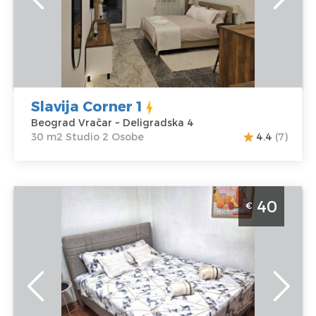
Beograd Vračar
Kvadratura :
30
Adresa:
m2
Deligradska 4
Struktura :
Cena
50 €
Studio
Slavija Corner 1
Beograd Vračar ~ Deligradska 4
30 m2 Studio 2 Osobe
4.4
(7)
Studio Apartman City Nest Beograd Vracar apartman
40
€
na Slaviji, povrsine 20m2, idealan za 3 osobe
Beograd
Lokacija:
Gosti:
3
Beograd Vračar
Kvadratura :
20
Adresa:
Svetog
m2
Save 6
Struktura :