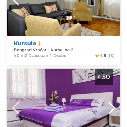
Beograd Vračar
Kvadratura :
40
Adresa:
m2
Kursulina 2
Struktura :
Cena
50 €
Dvosoban
Kursula
Beograd Vračar ~ Kursulina 2
40 m2 Dvosoban 4 Osobe
4.9
(18)
Dvosobni Apartman Lila u Beogradu -
50
€
Lokacija Vračar. Nalazi se u ulici Nikolaja
Krasnova. Prosecna cena ovog apartmana je
40€. Idealan apartman za 4 osobe.
Beograd
Lokacija:
Gosti:
4
Beograd Vračar
Kvadratura :
40