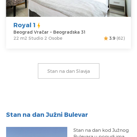
Cena
45 €
Studio
Royal 1
Beograd Vračar ~ Beogradska 31
22 m2 Studio 2 Osobe
3.9
(62)
Stan na dan Slavija
Stan na dan Južni Bulevar
Stan na dan kod Južnog
Bulevara u ponudi ima