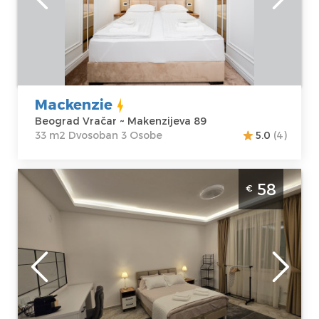
Beograd Vračar
Kvadratura :
33
Adresa:
m2
Makenzijeva 89
Struktura :
Cena
60 €
Dvosoban
Mackenzie
Beograd Vračar ~ Makenzijeva 89
33 m2 Dvosoban 3 Osobe
5.0
(4)
Studio Apartman Slavija Corner 3 Beograd
58
€
Vračar. Smešten je na prvom spratu
stambene zgrade, površine je 31m2 i idealan
je za udoban boravak do 2 osobe.
Beograd
Lokacija:
Gosti:
2
Beograd Vračar
Kvadratura :
31
Adresa:
m2