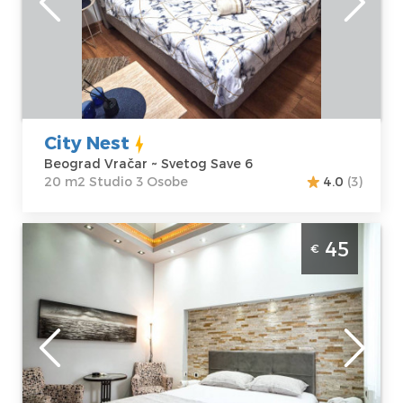
Beograd Vračar
Kvadratura :
20
Adresa:
Svetog
m2
Save 6
Struktura :
Cena
40 €
Studio
City Nest
Beograd Vračar ~ Svetog Save 6
20 m2 Studio 3 Osobe
4.0
(3)
Apartman Royal 1 u Beogradu se nalazi u
45
€
Beogradskoj ulici. Prosecna cena ovog
apartmana je 35€. Apartman Royal je
idealan za smestaj do 2 osobe. Minimum 1
noc.
Beograd
Lokacija:
Gosti:
2