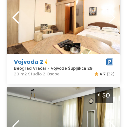
Lokacija:
Gosti:
2
Beograd Vračar
Kvadratura :
20
Adresa:
Vojvode
m2
Šupljikca 29
Struktura :
Cena
35 €
Studio
Vojvoda 2
Beograd Vračar ~ Vojvode Šupljikca 29
20 m2 Studio 2 Osobe
4.7
(32)
Dvosoban Apartman Kursula Beograd
50
€
Vracar blizu Kalenic pijace, za 4 osobe. Cena
od 60 evra dan.
Beograd
Lokacija:
Gosti:
4