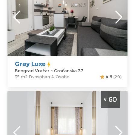
mozete opustiti i uživati uz kafu.
Beograd
Lokacija:
Gosti:
4
Beograd Vračar
Kvadratura :
35
Adresa:
m2
Gročanska 37
Struktura :
Cena
45 €
Dvosoban
Gray Luxe
Beograd Vračar ~ Gročanska 37
35 m2 Dvosoban 4 Osobe
4.6
(29)
Dvosoban Apartman Mackenzie Beograd
60
€
Vračar je lepo uredjen stan na dan za 3
osobe na Vracaru
Beograd
Lokacija:
Gosti:
3