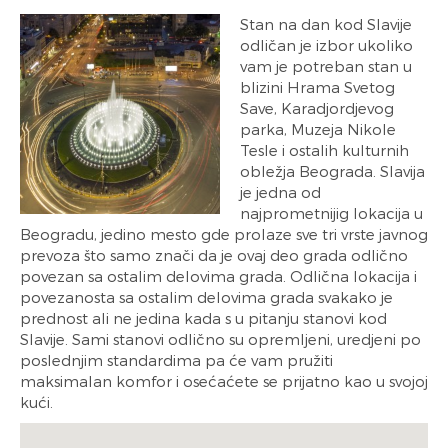
Stan na dan kod Slavije
odličan je izbor ukoliko
vam je potreban stan u
blizini Hrama Svetog
Save, Karadjordjevog
parka, Muzeja Nikole
Tesle i ostalih kulturnih
obležja Beograda. Slavija
je jedna od
najprometnijig lokacija u
Beogradu, jedino mesto gde prolaze sve tri vrste javnog
prevoza što samo znači da je ovaj deo grada odlično
povezan sa ostalim delovima grada. Odlična lokacija i
povezanosta sa ostalim delovima grada svakako je
prednost ali ne jedina kada s u pitanju stanovi kod
Slavije. Sami stanovi odlično su opremljeni, uredjeni po
poslednjim standardima pa će vam pružiti
maksimalan komfor i osećaćete se prijatno kao u svojoj
kući.