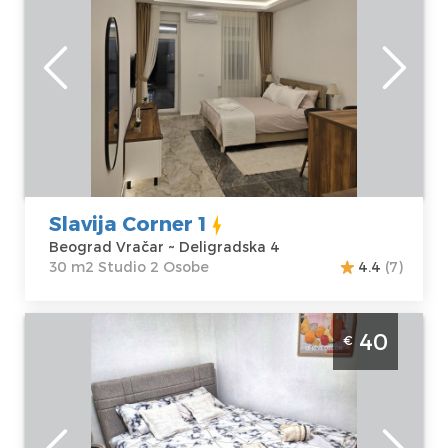
idealan je za udoban boravak do 2 osobe.
Beograd
Lokacija:
Gosti:
2
Beograd Vračar
Kvadratura :
30
Adresa:
m2
Deligradska 4
Struktura :
Cena
50 €
Studio
Slavija Corner 1
Beograd Vračar ~ Deligradska 4
30 m2 Studio 2 Osobe
4.4
(7)
Studio Apartman City Nest Beograd Vracar
40
€
apartman na Slaviji, povrsine 20m2, idealan
za 3 osobe
Beograd
Lokacija:
Gosti:
3