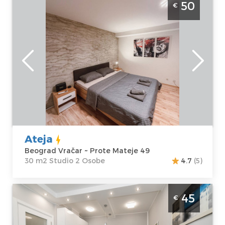
50
€
Namenjen za 2 osobe u blizini Slavije.
Beograd
Lokacija:
Gosti:
2
Beograd Vračar
Kvadratura :
30
Adresa:
Prote
m2
Mateje 49
Struktura :
Cena
50 €
Studio
Ateja
Beograd Vračar ~ Prote Mateje 49
30 m2 Studio 2 Osobe
4.7
(5)
Dvosoban Apartman Gray Luxe Beograd
45
€
Vracar Stan se nalazi u prizemlju zgrade,
ima sopstveni ulaz i dvorište u kome se