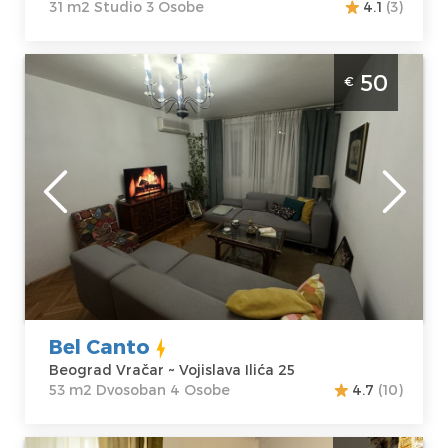
31 m2 Studio 3 Osobe
4.1
(3)
Dvosoban Apartman Bel Canto Beograd
50
€
Vracar. Namenjen za 4 osobe, nalazi se na
Vracaru.
Beograd
Lokacija:
Gosti:
4
Beograd Vračar
Kvadratura :
53
Adresa:
Vojislava
m2
Ilića 25
Struktura :
Cena
50 €
Dvosoban
Bel Canto
Beograd Vračar ~ Vojislava Ilića 25
53 m2 Dvosoban 4 Osobe
4.7
(10)