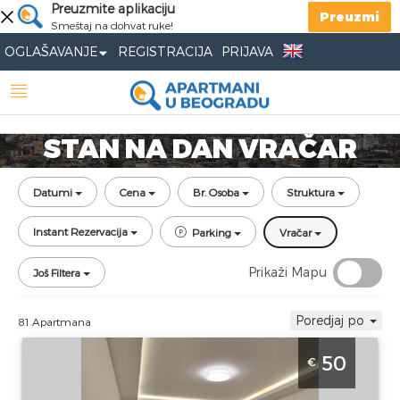
Preuzmite aplikaciju
Preuzmi
Smeštaj na dohvat ruke!
OGLAŠAVANJE
REGISTRACIJA
PRIJAVA
STAN NA DAN VRAČAR
Datumi
Cena
Br. Osoba
Struktura
Instant Rezervacija
Parking
Vračar
Prikaži Mapu
Još Filtera
Poredjaj po
81 Apartmana
Studio Apartman Slavija Corner 1 Beograd
50
€
Vračar. Smešten je na prvom spratu
stambene zgrade, površine je 30m2 i