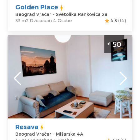
Golden Place
Beograd Vračar ~ Svetolika Rankovica 2a
33 m2 Dvosoban 4 Osobe
4.3
(14)
Dvosoban Apartman Resava Beograd Vračar
50
€
Apartman za 4 osobe blizu svih centralnih
znamenitosti
Beograd
Lokacija:
Gosti:
4
Beograd Vračar
Kvadratura :
45
Adresa:
Mišarska
m2
4A
Struktura :
Cena
50 €
Dvosoban
Resava
Beograd Vračar ~ Mišarska 4A