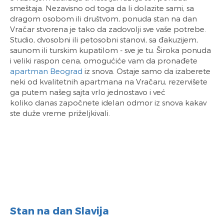
smeštaja. Nezavisno od toga da li dolazite sami, sa
dragom osobom ili društvom, ponuda stan na dan
Vračar stvorena je tako da zadovolji sve vaše potrebe.
Studio, dvosobni ili petosobni stanovi, sa đakuzijem,
saunom ili turskim kupatilom - sve je tu. Široka ponuda
i veliki raspon cena, omogućiće vam da pronađete
apartman Beograd
iz snova. Ostaje samo da izaberete
neki od kvalitetnih apartmana na Vračaru, rezervišete
ga putem našeg sajta vrlo jednostavo i već
koliko danas započnete idelan odmor iz snova kakav
ste duže vreme priželjkivali.
Stan na dan Slavija