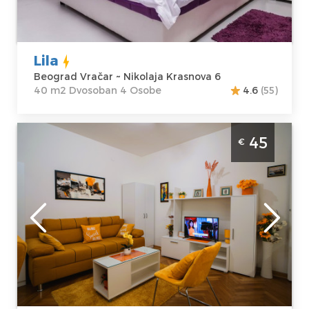
Adresa:
Nikolaja
m2
Krasnova 6
Struktura :
Cena
50 €
Dvosoban
Lila
Beograd Vračar ~ Nikolaja Krasnova 6
40 m2 Dvosoban 4 Osobe
4.6
(55)
Dvosoban Apartman Golden Place Beograd
45
€
Vracar Apartman se nalazi u mirnom delu
Vračara u zgradi, na visokom prizemju
Beograd
Lokacija:
Gosti:
4
Beograd Vračar
Kvadratura :
33
Adresa:
Svetolika
m2
Rankovica 2a
Struktura :
Cena
45 €
Dvosoban