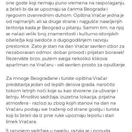
one goste koji nemaju puno vremena na raspolaganju,
a želeli bi da se upoznaju sa čarima Beograda i
njegovim izvanrednim duhom. Opština Vračar jedna je
od najmanjih, ali sa druge strane i najgušće naseljenjih
teritorija kada je Beograd u pitanju. Samim tim, na njoj
se nalazi veliki broj znamenitosti i kulturno-istorijskih
obeležja koji svedoče o dugogodišnjem razvoju
prestonice. Zato je stan na dan Vračar savršen izbor za
nezaboravan odmor, dobar provod i prijatan boravak!
Rezervišite brzo, putem svega nekoliko klikova
apartman na Vračaru - vaš savršen prosto za opuštanje.
Za mnoge Beograđane i turiste opština Vračar
predstavlja jedan od lepših delova grada, naročito
tokom letnjih noći koje su kao stvorene za uživanje i
šetnju. Mnoštvo sadržaja, izuzetna lokacija, prijatna
atmosfera - razlozi su zbog kojih stanovi na dan na
Vračaru postaju sve traženiji od strane gostiju i turista
koji bi želeli da iz prve ruke upoznaju lepotu i stari
šmek Vračara.
S razvojem sadržaja u naselju, razvija se i ponuda