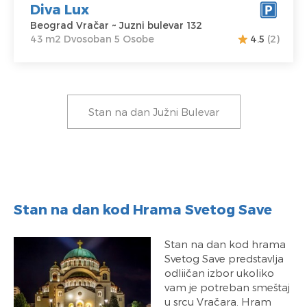
Diva Lux
Beograd Vračar ~ Juzni bulevar 132
43 m2 Dvosoban 5 Osobe
4.5
(2)
Stan na dan Južni Bulevar
Stan na dan kod Hrama Svetog Save
Stan na dan kod hrama
Svetog Save predstavlja
odliičan izbor ukoliko
vam je potreban smeštaj
u srcu Vračara. Hram