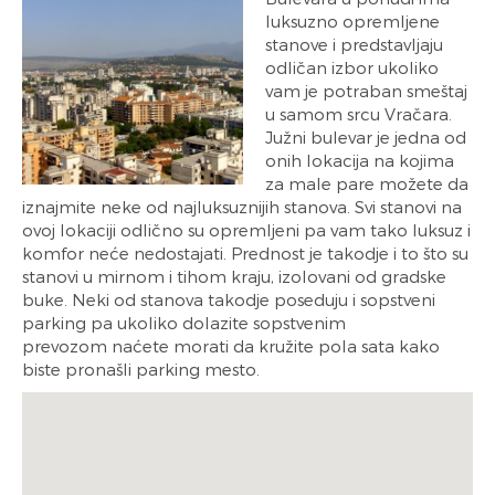
luksuzno opremljene
stanove i predstavljaju
odličan izbor ukoliko
vam je potraban smeštaj
u samom srcu Vračara.
Južni bulevar je jedna od
onih lokacija na kojima
za male pare možete da
iznajmite neke od najluksuznijih stanova. Svi stanovi na
ovoj lokaciji odlično su opremljeni pa vam tako luksuz i
komfor neće nedostajati. Prednost je takodje i to što su
stanovi u mirnom i tihom kraju, izolovani od gradske
buke. Neki od stanova takodje poseduju i sopstveni
parking pa ukoliko dolazite sopstvenim
prevozom naćete morati da kružite pola sata kako
biste pronašli parking mesto.