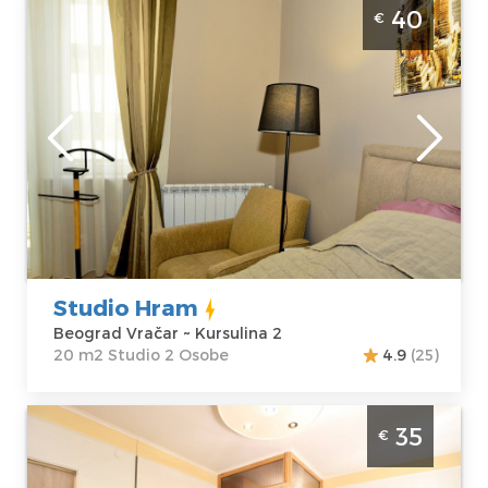
Studio Apartman Studio hram Beograd
40
€
Vracar kod Hrama Svetog Save, pogodan za
boravak 2 osobe.
Beograd
Lokacija:
Gosti:
2
Beograd Vračar
Kvadratura :
20
Adresa:
m2
Kursulina 2
Struktura :
Cena
40 €
Studio
Studio Hram
Beograd Vračar ~ Kursulina 2
20 m2 Studio 2 Osobe
4.9
(25)
Studio Apartman Vojvoda 2 Beograd Vračar
35
€
Beograd