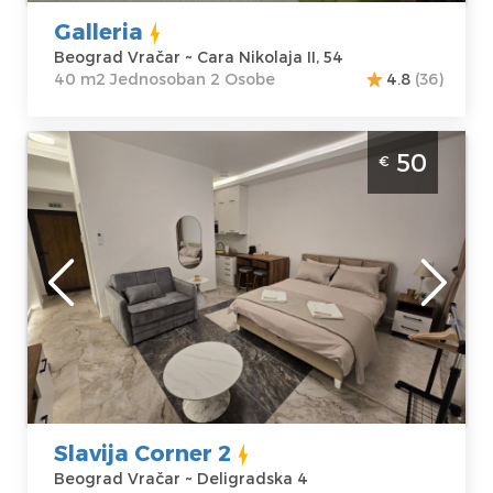
Galleria
Beograd Vračar ~ Cara Nikolaja II, 54
40 m2 Jednosoban 2 Osobe
4.8
(36)
Studio Apartman Slavija Corner 2 Beograd
50
€
Vračar. Smešten je na prvom spratu
stambene zgrade, površine je 31m2 i idealan
je za udoban boravak do 3 osobe.
Beograd
Lokacija:
Gosti:
3
Beograd Vračar
Kvadratura :
31
Adresa:
m2
Deligradska 4
Struktura :
Cena
50 €
Studio
Slavija Corner 2
Beograd Vračar ~ Deligradska 4