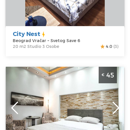
Cena
40 €
Studio
City Nest
Beograd Vračar ~ Svetog Save 6
20 m2 Studio 3 Osobe
4.0
(3)
Apartman Royal 1 u Beogradu se nalazi u Beogradskoj
45
€
ulici. Prosecna cena ovog apartmana je 35€.
Apartman Royal je idealan za smestaj do 2 osobe.
Minimum 1 noc.
Beograd
Lokacija:
Gosti:
2
Beograd Vračar
Kvadratura :
22
Adresa:
m2
Beogradska 31
Struktura :