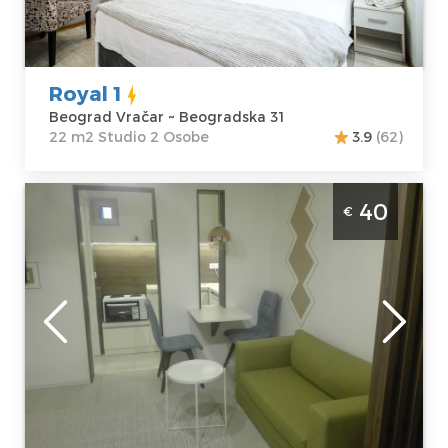
Beograd Vračar
Kvadratura :
22
Adresa:
m2
Beogradska 31
Struktura :
Cena
45 €
Studio
Royal 1
Beograd Vračar ~ Beogradska 31
22 m2 Studio 2 Osobe
3.9
(62)
Jednosoban Apartman Galleria Beograd
40
€
Vracar Nalazi se u prizemlju stambene
zgrade i može da ugosti do 2 osobe. Sastoji
se iz dva nivoa.
Beograd
Lokacija:
Gosti:
2
Beograd Vračar
Kvadratura :
40
Adresa:
Cara
m2
Nikolaja II, 54
Struktura :
Cena
40 €
Jednosoban