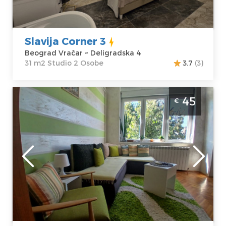
Deligradska 4
Struktura :
Cena
58 €
Studio
Slavija Corner 3
Beograd Vračar ~ Deligradska 4
31 m2 Studio 2 Osobe
3.7
(3)
Dvosoban Apartman Nada Sweet House
45
€
Beograd Vracar. Na samo nekoliko minuta
hoda od Hrama Svetog Save.
Beograd
Lokacija:
Gosti:
5
Beograd Vračar
Kvadratura :
41
Adresa:
m2
Kursulina 10
Struktura :
Cena
45 €
Dvosoban