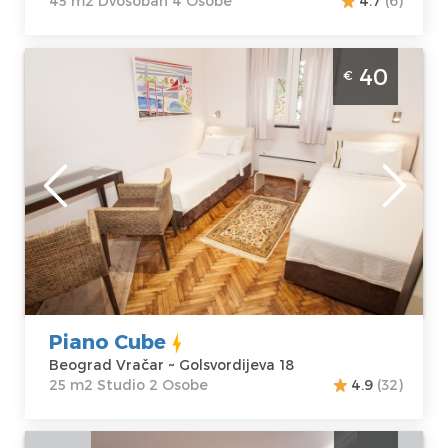
45 m2 Dvosoban 4 Osobe
4.7
(6)
Studio Apartman Piano Cube Beograd
40
€
Vračar
Beograd
Lokacija:
Gosti:
2
Beograd Vračar
Kvadratura :
25
Adresa:
m2
Golsvordijeva 18
Struktura :
Cena
40 €
Studio
Piano Cube
Beograd Vračar ~ Golsvordijeva 18
25 m2 Studio 2 Osobe
4.9
(32)
Studio Apartman Ateja Beograd Vracar.