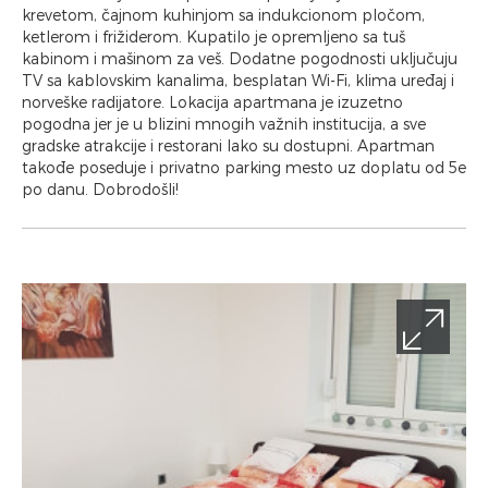
krevetom, čajnom kuhinjom sa indukcionom pločom,
ketlerom i frižiderom. Kupatilo je opremljeno sa tuš
kabinom i mašinom za veš. Dodatne pogodnosti uključuju
TV sa kablovskim kanalima, besplatan Wi-Fi, klima uređaj i
norveške radijatore. Lokacija apartmana je izuzetno
pogodna jer je u blizini mnogih važnih institucija, a sve
gradske atrakcije i restorani lako su dostupni. Apartman
takođe poseduje i privatno parking mesto uz doplatu od 5e
po danu. Dobrodošli!