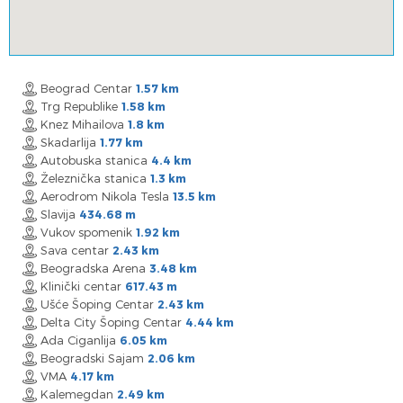
Beograd Centar
1.57 km
Trg Republike
1.58 km
Knez Mihailova
1.8 km
Skadarlija
1.77 km
Autobuska stanica
4.4 km
Železnička stanica
1.3 km
Aerodrom Nikola Tesla
13.5 km
Slavija
434.68 m
Vukov spomenik
1.92 km
Sava centar
2.43 km
Beogradska Arena
3.48 km
Klinički centar
617.43 m
Ušće Šoping Centar
2.43 km
Delta City Šoping Centar
4.44 km
Ada Ciganlija
6.05 km
Beogradski Sajam
2.06 km
VMA
4.17 km
Kalemegdan
2.49 km