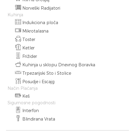
Norveški Radijatori
Kuhinja
Indukciona ploča
Mikrotalasna
Toster
Ketler
Frižider
Kuhinja u sklopu Dnevnog Boravka
Trpezarijski Sto i Stolice
Posudje i Escajg
Način Plaćanja
Keš
Sigurnosne pogodnosti
Interfon
Blindirana Vrata