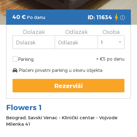
40
€
ID: 11634
Po danu
Dolazak
Odlazak
Osoba
+ €5 po danu
Parking
Plaćeni privatni parking u okviru objekta
Rezerviši
Flowers 1
Beograd
,
Savski Venac
-
Klinički centar
-
Vojvode
Milenka 41