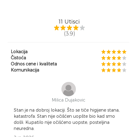
11
Utisci
(3.9)
Lokacija
Čistoća
Odnos cene i kvaliteta
Komunikacija
Milica Dujakovic
Stan je na dobroj lokaciji. Što se tiče higijene stana,
katastrofa. Stan nije očišćen uopšte bio kad smo
došli. Kupatilo nije očišćeno uopste, posteljina
neuredna.