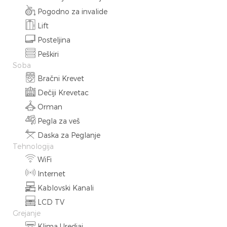
Pogodno za invalide
Lift
Posteljina
Peškiri
Soba
Bračni Krevet
Dečiji Krevetac
Orman
Pegla za veš
Daska za Peglanje
Tehnologija
WiFi
Internet
Kablovski Kanali
LCD TV
Grejanje
Klima Uredjaj