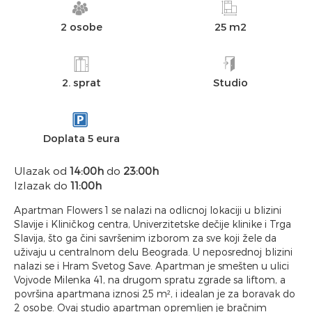
2 osobe
25 m2
2. sprat
Studio
Doplata 5 eura
Ulazak od
14:00h
do
23:00h
Izlazak do
11:00h
Apartman Flowers 1 se nalazi na odlicnoj lokaciji u blizini
Slavije i Kliničkog centra, Univerzitetske dečije klinike i Trga
Slavija, što ga čini savršenim izborom za sve koji žele da
uživaju u centralnom delu Beograda. U neposrednoj blizini
nalazi se i Hram Svetog Save. Apartman je smešten u ulici
Vojvode Milenka 41, na drugom spratu zgrade sa liftom, a
površina apartmana iznosi 25 m², i idealan je za boravak do
2 osobe. Ovaj studio apartman opremljen je bračnim