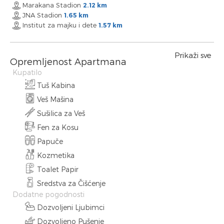
Marakana Stadion
2.12 km
JNA Stadion
1.65 km
Institut za majku i dete
1.57 km
Prikaži sve
Opremljenost Apartmana
Kupatilo
Tuš Kabina
Veš Mašina
Sušilica za Veš
Fen za Kosu
Papuče
Kozmetika
Toalet Papir
Sredstva za Čišćenje
Dodatne pogodnosti
Dozvoljeni Ljubimci
Dozvoljeno Pušenje