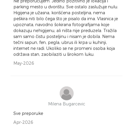
Ne preporučujem. Jedino pozitivno je lokacija i
parking mesto u dvorištu. Sve ostalo zaslužuje nulu.
Higijena je užasna, korišćena posteljina, nema
peškira niti bilo čega što je pisalo da ima. Vlasnica je
upoznata, navodno šokirana fotografijama koje
dokazuju nehigijenu, ali ništa nije preduzela. Tražila
sam samo čistu posteljinu i nisam je dobila. Nema
tečni sapun, fen, pegla, ubrus ili krpa u kuhinji,
internet ne radi. Ukoliko se ne promeni osoba koja
održava stan, zaobilaziti u širokom luku.
May-2026
Milena Bugarcevic
Sve preporuke
Apr-2026