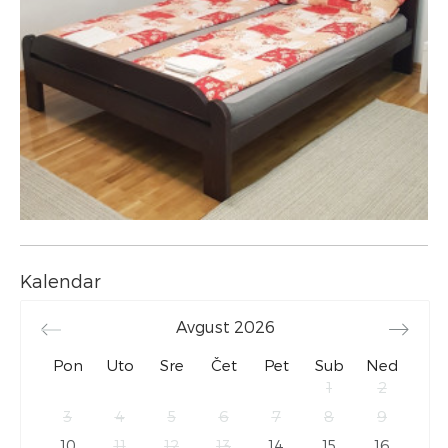
Kalendar
Avgust
2026
Pon
Uto
Sre
Čet
Pet
Sub
Ned
1
2
3
4
5
6
7
8
9
10
11
12
13
14
15
16