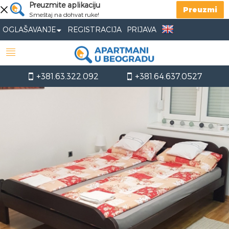
Preuzmite aplikaciju
Preuzmi
Smeštaj na dohvat ruke!
OGLAŠAVANJE
REGISTRACIJA
PRIJAVA
+381.63.322.092
+381.64.637.0527