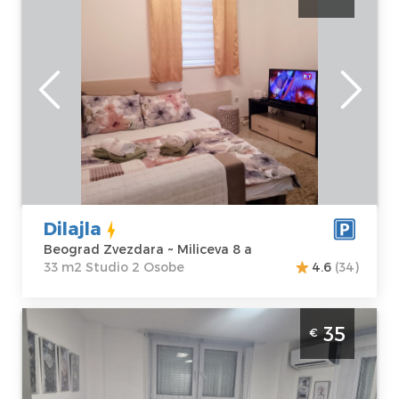
je lepo uredjen stan na dan za 2 osobe u
Mirijevu
Beograd
Lokacija:
Gosti:
2
Beograd
Kvadratura :
33
Zvezdara
m2
Adresa:
Miliceva
Struktura :
8 a
Studio
Cena
30 €
Dilajla
Beograd Zvezdara ~ Miliceva 8 a
33 m2 Studio 2 Osobe
4.6
(34)
Studio Apartman Beo centar Beograd
35
€
Zvezdara. Studio apartman, veličine 20m2,
idealan je za boravak dve odrasle osobe.
Beograd