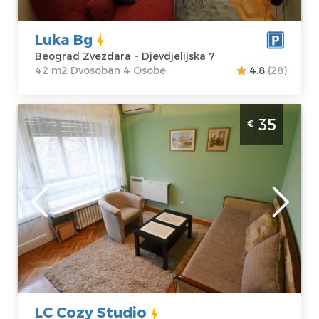
Luka Bg
Beograd Zvezdara ~ Djevdjelijska 7
42 m2 Dvosoban 4 Osobe
4.8
(28)
Studio Apartman LC Cozy Studio Beograd
35
€
Zvezdara. Idealan za 2 osobe.
Beograd
Lokacija:
Gosti:
2
Beograd
Kvadratura :
20
Zvezdara
m2
Adresa:
Struktura :
Ruzveltova 27
Studio
Cena
35 €
LC Cozy Studio