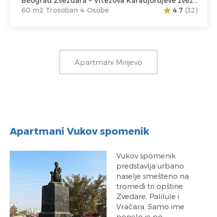
Beograd Zvezdara ~ Vitezova Karadjordjeve zvezde 55
60 m2 Trosoban 4 Osobe
4.7
(32)
Apartmani Mirijevo
Apartmani Vukov spomenik
Vukov spomenik
predstavlja urbano
naselje smešteno na
tromeđi tri opštine:
Zvedare, Palilule i
Vračara. Samo ime
ponelo je po