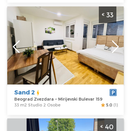
Studio Apartman Sand 2 Beograd Zvezdara.
33
€
Studio apartman, hotelskog tipa, velicine
33m2, luksuzno opremljen i idealan za
boravak do 2 osobe.
Beograd
Lokacija:
Gosti:
2
Beograd
Kvadratura :
33
Zvezdara
m2
Adresa:
Struktura :
Mirijevski
Studio
Bulevar 159
Sand 2
Cena
33 €
Beograd Zvezdara ~ Mirijevski Bulevar 159
33 m2 Studio 2 Osobe
5.0
(1)
Trosoban Apartman Nikka Beograd
40
€
Zvezdara Komforan apartman na dan u