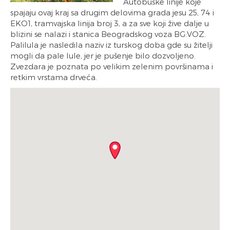
Autobuske linije koje
spajaju ovaj kraj sa drugim delovima grada jesu 25, 74 i
EKO1, tramvajska linija broj 3, a za sve koji žive dalje u
blizini se nalazi i stanica Beogradskog voza BG:VOZ.
Palilula je nasledila naziv iz turskog doba gde su žitelji
mogli da pale lule, jer je pušenje bilo dozvoljeno.
Zvezdara je poznata po velikim zelenim površinama i
retkim vrstama drveća.