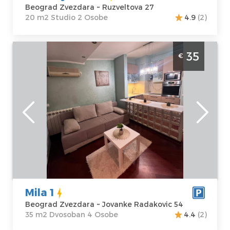
Beograd Zvezdara ~ Ruzveltova 27
20 m2 Studio 2 Osobe
4.9
(2)
Dvosoban Apartman Mila 1 Beograd
35
€
Zvezdara. Smesten u Mirijevu za 4 osobe.
Beograd
Lokacija:
Gosti:
4
Beograd
Kvadratura :
35
Zvezdara
m2
Adresa:
Jovanke
Struktura :
Radakovic 54
Dvosoban
Cena
35 €
Mila 1
Beograd Zvezdara ~ Jovanke Radakovic 54
35 m2 Dvosoban 4 Osobe
4.4
(2)