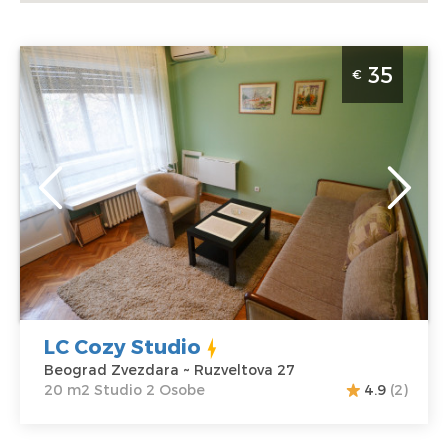
Studio Apartman LC Cozy Studio Beograd Zvezdara.
35
€
Idealan za 2 osobe.
Beograd
Lokacija:
Gosti:
2
Beograd
Kvadratura :
20
Zvezdara
m2
Adresa:
Struktura :
Ruzveltova 27
Studio
Cena
35 €
LC Cozy Studio
Beograd Zvezdara ~ Ruzveltova 27
20 m2 Studio 2 Osobe
4.9
(2)