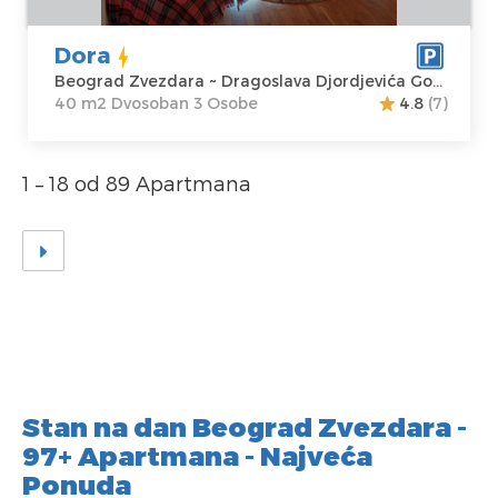
Dragoslava
Dvosoban
Djordjevića Goše
Dora
14A
Beograd Zvezdara ~ Dragoslava Djordjevića Goše 14A
Cena
35 €
40 m2 Dvosoban 3 Osobe
4.8
(7)
1 – 18 od 89 Apartmana
Stan na dan Beograd Zvezdara -
97+ Apartmana - Najveća
Ponuda