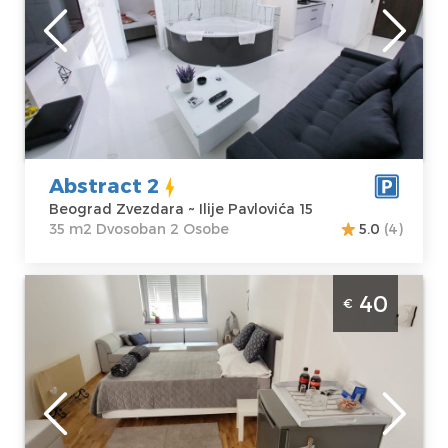
Lokacija:
Gosti:
2
Beograd
Kvadratura :
35
Zvezdara
m2
Adresa:
Ilije
Struktura :
Pavlovića 15
Dvosoban
Cena
41 €
Abstract 2
Beograd Zvezdara ~ Ilije Pavlovića 15
35 m2 Dvosoban 2 Osobe
5.0
(4)
Studio Apartman PS Grey Beograd
40
€
Zvezdara mešten je na odličnoj lokaciji
samo 1.5 km od Vukovog spomenika, u
prizemlju kuće
Beograd
Lokacija:
Gosti:
2