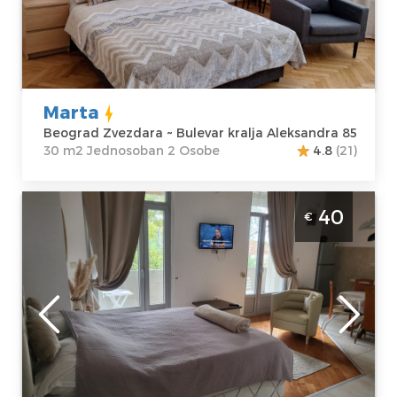
Zvezdara
m2
Adresa:
Bulevar
Struktura :
kralja
Jednosoban
Aleksandra 85
Cena
45 €
Marta
Beograd Zvezdara ~ Bulevar kralja Aleksandra 85
30 m2 Jednosoban 2 Osobe
4.8
(21)
Studio Apartman PS Cream Beograd
40
€
Zvezdara mešten je na odličnoj lokaciji
samo 1.5 km od Vukovog spomenika, u
prizemlju kuće
Beograd
Lokacija:
Gosti:
2
Beograd
Kvadratura :
30
Zvezdara
m2