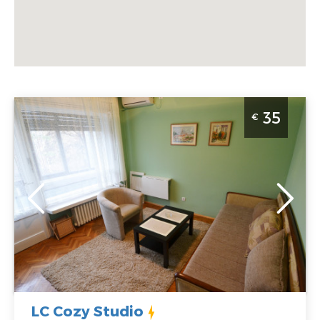
Studio Apartman LC Cozy Studio Beograd Zvezdara.
35
€
Idealan za 2 osobe.
Beograd
Lokacija:
Gosti:
2
Beograd
Kvadratura :
20
Zvezdara
m2
Adresa:
Struktura :
Ruzveltova 27
Studio
Cena
35 €
LC Cozy Studio