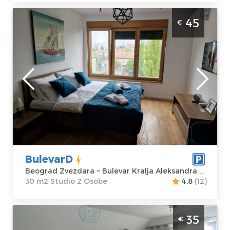
Studio Apartman BulevarD Beograd
45
€
Zvezdara Apartman BulevarD je potpuno
nov, kompletno opremljen studio apartman
za boravak do 2 osobe
Beograd
Lokacija:
Gosti:
2
Beograd
Kvadratura :
30
Zvezdara
m2
Adresa:
Bulevar
Struktura :
Kralja
Studio
Aleksandra 452
BulevarD
Cena
45 €
Beograd Zvezdara ~ Bulevar Kralja Aleksandra 452
30 m2 Studio 2 Osobe
4.8
(12)
Trosoban Apartman Lb boka 216 Beograd
35
€
Zvezdara prostran apartman namenjen za