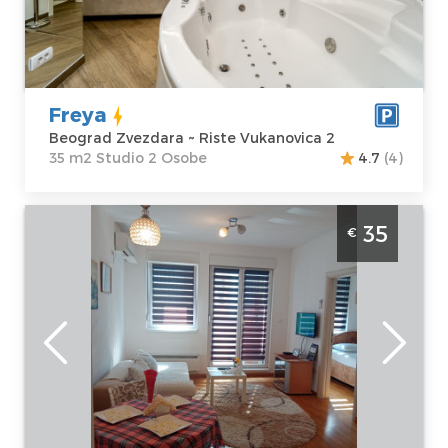
Zvezdara
m2
Adresa:
Riste
Struktura :
Vukanovica 2
Studio
Cena
44 €
Freya
Beograd Zvezdara ~ Riste Vukanovica 2
35 m2 Studio 2 Osobe
4.7
(4)
Dvosoban Apartman Dora Beograd
35
€
Zvezdara. Apartman Dora se nalazi u
naselju Mirijevo nedaleko od Mirijevskog
Bulevara.
Beograd
Lokacija:
Gosti:
3
Beograd
Kvadratura :
40
Zvezdara
m2
Adresa:
Struktura :