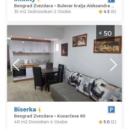
Beograd Zvezdara ~ Bulevar kralja Aleksandra 498
35 m2 Jednosoban 2 Osobe
4.5
(6)
Dvosoban Apartman Biserka Beograd
50
€
Zvezdara
Beograd
Lokacija:
Gosti:
4
Beograd
Kvadratura :
40
Zvezdara
m2
Adresa:
Struktura :
Kozarčeva 60
Dvosoban
Cena
50 €
Biserka
Beograd Zvezdara ~ Kozarčeva 60
40 m2 Dvosoban 4 Osobe
5.0
(2)