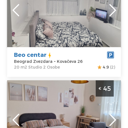
Lokacija:
Gosti:
2
Beograd
Kvadratura :
20
Zvezdara
m2
Adresa:
Struktura :
Kovačeva 26
Studio
Cena
35 €
Beo centar
Beograd Zvezdara ~ Kovačeva 26
20 m2 Studio 2 Osobe
4.9
(2)
Jednosoban Apartman Marta Beograd
45
€
Zvezdara. Apartman u blizini Vukovog
spomenika pogodan za 2 osobe.
Beograd
Lokacija:
Gosti:
2
Beograd
Kvadratura :
30