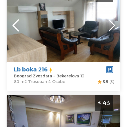
boravak do 4 osobe
Beograd
Lokacija:
Gosti:
4
Beograd
Kvadratura :
80
Zvezdara
m2
Adresa:
Struktura :
Bekerelova 13
Trosoban
Cena
35 €
Lb boka 216
Beograd Zvezdara ~ Bekerelova 13
80 m2 Trosoban 4 Osobe
3.9
(5)
Dvosoban Apartman Fjord Spa Beograd
43
€
Zvezdara apartman za 4 osobe sa saunom
Beograd
Lokacija:
Gosti:
2