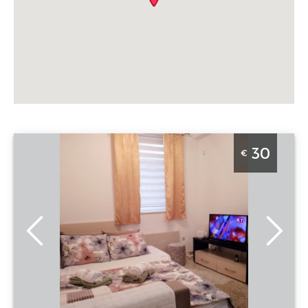
Studio Apartman Dilajla Beograd Zvezdara je lepo
30
€
uredjen stan na dan za 2 osobe u Mirijevu
Beograd
Lokacija:
Gosti:
2
Beograd
Kvadratura :
33
Zvezdara
m2
Adresa:
Miliceva
Struktura :
8 a
Studio
Cena
30 €