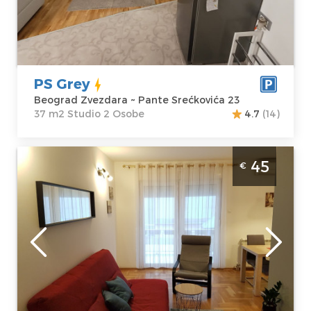
Beograd
Kvadratura :
37
Zvezdara
m2
Adresa:
Pante
Struktura :
Srećkovića 23
Studio
Cena
40 €
PS Grey
Beograd Zvezdara ~ Pante Srećkovića 23
37 m2 Studio 2 Osobe
4.7
(14)
Dvosoban Apartman Luka Bg Beograd
45
€
Zvezdara
Beograd
Lokacija:
Gosti:
4
Beograd
Kvadratura :
42
Zvezdara
m2
Adresa:
Struktura :
Djevdjelijska 7
Dvosoban
Cena
45 €