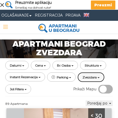
Preuzmite aplikaciju
Preuzmi
Smeštaj na dohvat ruke!
OGLAŠAVANJE
REGISTRACIJA
PRIJAVA
APARTMANI BEOGRAD
ZVEZDARA
Datumi
Cena
Br. Osoba
Struktura
Instant Rezervacija
Parking
Zvezdara
Prikaži Mapu
Još Filtera
Poredjaj po
89 Apartmana
Studio Apartman Dilajla Beograd Zvezdara
30
€