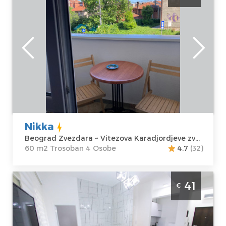
Mirijevu idealan za 4 osobe
Beograd
Lokacija:
Gosti:
4
Beograd
Kvadratura :
60
Zvezdara
m2
Adresa:
Vitezova
Struktura :
Karadjordjeve
Trosoban
zvezde 55
Cena
40 €
Nikka
Beograd Zvezdara ~ Vitezova Karadjordjeve zvezde 55
60 m2 Trosoban 4 Osobe
4.7
(32)
Dvosoban Apartman Abstract 2 Beograd
41
€
Zvezdara. Apartman sa djakuzijem
namenjen za 2 osobe.
Beograd