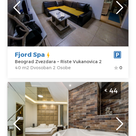
Beograd
Kvadratura :
40
Zvezdara
m2
Adresa:
Riste
Struktura :
Vukanovica 2
Dvosoban
Cena
43 €
Fjord Spa
Beograd Zvezdara ~ Riste Vukanovica 2
40 m2 Dvosoban 2 Osobe
0
Studio Apartman Freya Beograd Zvezdara
44
€
Apartman sa djakuzijem u Mirijevu, idealan
za dvoje
Beograd
Lokacija:
Gosti:
2
Beograd
Kvadratura :
35