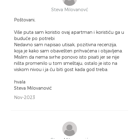
Steva Milovanovć
Poštovani,
Više puta sam koristio ovaj apartman i koristiću ga u
buduće po potrebi
Nedavno sam napisao utisak, pozitivna recenzija,
koja je kako sam obavešten prihvaćena i objavljena.
Mislim da nema svrhe ponovo isto pisati jer se nije
ništa promenilo u tom smeštaju, ostalo je isto na
viskom nivou i ja ću biti gost kada god treba.
hvala
Steva Milovanović
Nov-2023