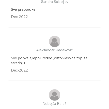
Sandra Soboljev
Sve preporuke
Dec-2022
Aleksandar Radaković
Sve pohvala,lepo,uredno ,cisto,vlasnica top za
saradnju
Dec-2022
Nebojša Balaž