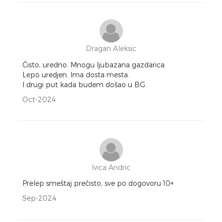
Dragan Aleksic
Ćisto, uredno. Mnogu ljubazana gazdarica.
Lepo uredjen. Ima dosta mesta.
I drugi put kada budem došao u BG.
Oct-2024
Ivica Andric
Prelep smeštaj prečisto, sve po dogovoru 10+
Sep-2024