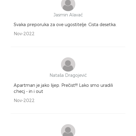
Jasmin Alavać
Svaka preporuka za ove ugostitelje. Cista desetka.
Nov-2022
Nataša Dragojević
Apartman je jako lijep. Prečist!!! Lako smo uradili
checj - in i out
Nov-2022