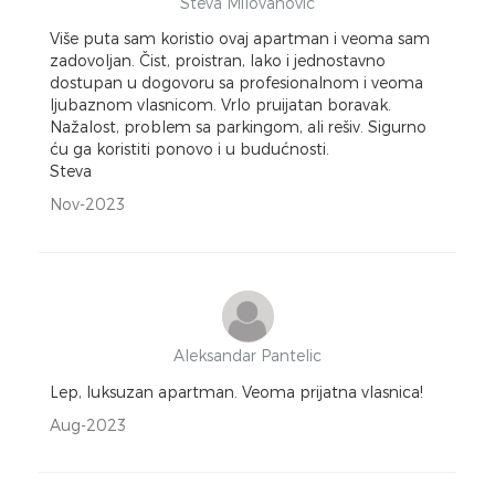
Steva Milovanović
Više puta sam koristio ovaj apartman i veoma sam
zadovoljan. Čist, proistran, lako i jednostavno
dostupan u dogovoru sa profesionalnom i veoma
ljubaznom vlasnicom. Vrlo pruijatan boravak.
Nažalost, problem sa parkingom, ali rešiv. Sigurno
ću ga koristiti ponovo i u budućnosti.
Steva
Nov-2023
Aleksandar Pantelic
Lep, luksuzan apartman. Veoma prijatna vlasnica!
Aug-2023