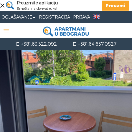
Preuzmite aplikaciju
Preuzmi
Smeštaj na dohvat ruke!
OGLAŠAVANJE
REGISTRACIJA
PRIJAVA
+381.63.322.092
+381.64.637.0527