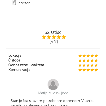
Interfon
32
Utisci
(4.7)
Lokacija
Čistoća
Odnos cene i kvaliteta
Komunikacija
Marija Milosavljevic
Stan je čist sa svom potrebnom opremom..Vlasnica
saradljiva i otvorena za komunikaciju.