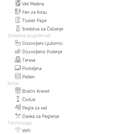
Veš Mašina
Fen za Kosu
Toalet Papir
Sredstva za Čišćenje
Dodatne pogodnosti
Dozvoljeni Ljubimci
Dozvoljeno Pušenje
Terasa
Posteljina
Peškiri
Soba
Bračni Krevet
Čiviluk
Pegla za veš
Daska za Peglanje
Tehnologija
WiFi