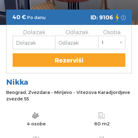
40
€
ID: 9106
Po danu
Dolazak
Odlazak
Osoba
Rezerviši
Nikka
Beograd
,
Zvezdara
-
Mirijevo
-
Vitezova Karadjordjeve
zvezde 55
4 osobe
60 m2