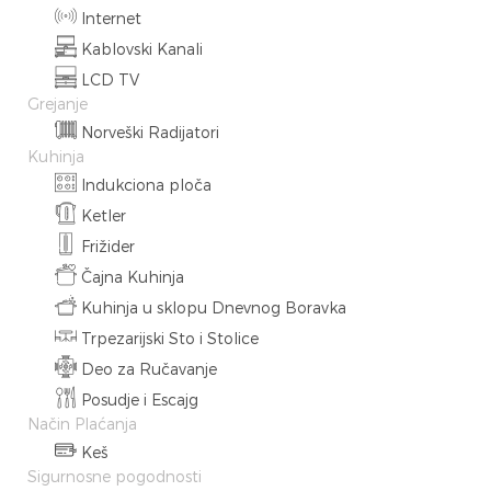
Internet
Kablovski Kanali
LCD TV
Grejanje
Norveški Radijatori
Kuhinja
Indukciona ploča
Ketler
Frižider
Čajna Kuhinja
Kuhinja u sklopu Dnevnog Boravka
Trpezarijski Sto i Stolice
Deo za Ručavanje
Posudje i Escajg
Način Plaćanja
Keš
Sigurnosne pogodnosti