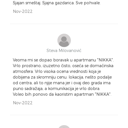
Sjajan smeštaj. Sjajna gazdarica. Sve pohvale.
Nov-2022
Steva Milovanović
Veoma mi se dopao boravak u apartmanu "NIKKA".
Vrlo prostrano, izuzetno čisto, oseća se domaćinska
atmosfera. Vrlo visoka ocena vrednosti koja je
dobijena za skromniju cenu. lokacija, nešto podalje
od centra, ali to njije mana jer i ovaj deo grada ima
puno sadražaja, a komunikacija je vrlo dobra.
Voleo bih ponovo da kaoristim apartman "NIKKA".
Nov-2022