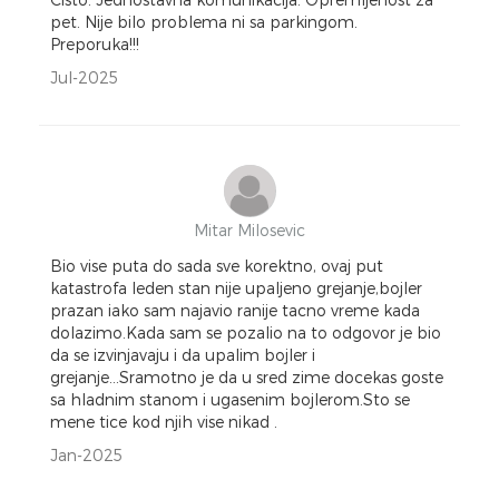
pet. Nije bilo problema ni sa parkingom.
Preporuka!!!
Jul-2025
Mitar Milosevic
Bio vise puta do sada sve korektno, ovaj put
katastrofa leden stan nije upaljeno grejanje,bojler
prazan iako sam najavio ranije tacno vreme kada
dolazimo.Kada sam se pozalio na to odgovor je bio
da se izvinjavaju i da upalim bojler i
grejanje...Sramotno je da u sred zime docekas goste
sa hladnim stanom i ugasenim bojlerom.Sto se
mene tice kod njih vise nikad .
Jan-2025