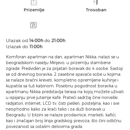
Prizemlje
Trosoban
Ulazak od
14:00h
do
21:00h
Izlazak do
11:00h
Komforan apartman na dan, apartman Nikka, nalazi se u
beogradskom naselju Mirijevo, u prizemlju stambene
zgrade. Predviđen je za prijatan boravak do 4 osobe. Sastoji
se od dnevnog boravka, 2 zasebne spavaće sobe u kojima
se nalaze bračni kreveti, kompletno opremljene kuhinje i
kupatila sa tuš kabinom. Posebnu pogodnost boravka u
apartmanu Nikka predstavlja terasa na kojoj možete uživati
u ispijanju prve jutarnje kafe. Prateći sadržaj čine norveški
radijatori, internet, LCD tv, čisti peškiri, posteljina, kao i sve
neophodno kako za kraći tako i za duži boravak u
Beogradu. U blizini se nalaze prodavnice, marketi, kafići,
kao i značajan broj linija gradskog prevoza, što čini odličnu
povezanost sa ostalim delovima grada.