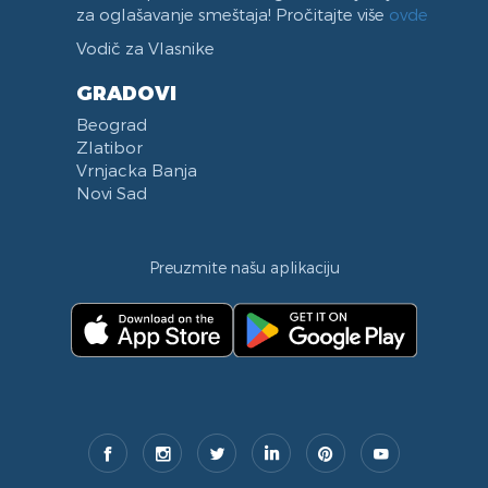
za oglašavanje smeštaja! Pročitajte više
ovde
Vodič za Vlasnike
GRADOVI
Beograd
Zlatibor
Vrnjacka Banja
Novi Sad
Preuzmite našu aplikaciju