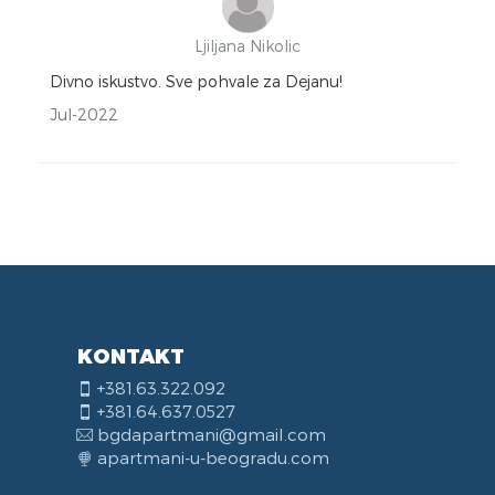
Ljiljana Nikolic
Divno iskustvo. Sve pohvale za Dejanu!
Jul-2022
KONTAKT
+381.63.322.092
+381.64.637.0527
bgdapartmani@gmail.com
apartmani-u-beogradu.com