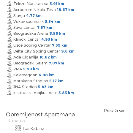
Železnička stanica
5.91 km
Aerodrom Nikola Tesla
18.67 km
Slavija
4.77 km
Vukov spomenik
3.34 km
Sava centar
7.57 km
Beogradska Arena
8.56 km
Klinički centar
4.93 km
Ušće Šoping Centar
7.39 km
Delta City Šoping Centar
9.6 km
Ada Ciganlija
10.82 km
Beogradski Sajam
7.07 km
VMA
5.99 km
Kalemegdan
6.88 km
Marakana Stadion
5.17 km
JNA Stadion
5.43 km
Institut za majku i dete
5.83 km
Prikaži sve
Opremljenost Apartmana
Kupatilo
Tuš Kabina