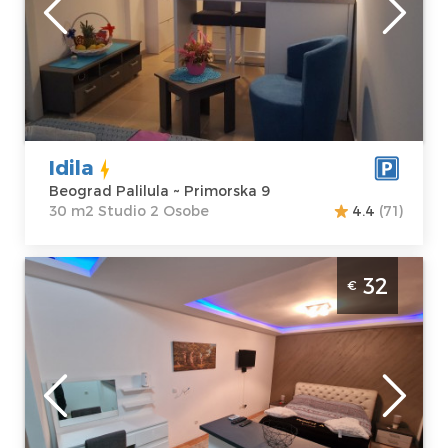
Adresa:
m2
Primorska 9
Struktura :
Cena
35 €
Studio
Idila
Beograd Palilula ~ Primorska 9
30 m2 Studio 2 Osobe
4.4
(71)
Studio Apartman Winer A 2 Beograd
32
€
Vozdovac. Namenjen za 2 osobe u blizini
autoputa na Vozdvocu
Beograd
Lokacija:
Gosti:
2
Beograd
Kvadratura :
27
Voždovac
m2