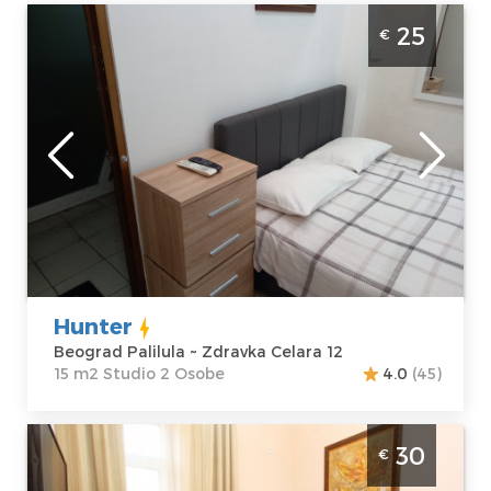
Studio Apartman Hunter Beograd Palilula
25
€
Apartman Hunter nalazi se nedaleko od
Hale Pionir, predvidjen je za 2 osobe
Beograd
Lokacija:
Gosti:
2
Beograd Palilula
Kvadratura :
15
Adresa:
Zdravka
m2
Celara 12
Struktura :
Cena
25 €
Studio
Hunter
Beograd Palilula ~ Zdravka Celara 12
15 m2 Studio 2 Osobe
4.0
(45)
Studio Apartman Eva 5 Beograd Centar
30
€
Beograd