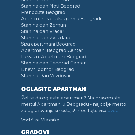
Stari Merkator
Stan na dan Novi Beograd
Prenoćište Beograd
Stari Merkator Novi Beograd
Apartmani sa đakuzijem u Beogradu
Delta City
Stan na dan Zemun
Bulevar Zorana Djindjica
Stan na dan Vračar
Tosin bunar
Stan na dan Zvezdara
Spa apartmani Beograd
Park Tašmajdan
Apartmani Beograd Centar
Pozeska ulica
Luksuzni Apartmani Beograd
Trg Republike
Stan na dan Beograd Centar
Naselje Belvil
Dnevni odmor Beograd
Stan na Dan Vozdovac
Apartmani u blizini Surčina
OGLASITE APARTMAN
Želite da oglasite apartman? Na pravom ste
mestu! Apartmani u Beogradu - najbolje mesto
za oglašavanje smeštaja! Pročitajte više
ovde
Vodič za Vlasnike
GRADOVI