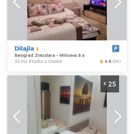
Lokacija:
Gosti:
2
Beograd
Kvadratura :
33
Zvezdara
m2
Adresa:
Miliceva
Struktura :
8 a
Studio
Cena
30 €
Dilajla
Beograd Zvezdara ~ Miliceva 8 a
33 m2 Studio 2 Osobe
4.6
(34)
Studio Apartman Hunter 2 Beograd Palilula.
25
€
Apartman smesten kod hale Pionir.
Namenjen za 2 osobe.
Beograd
Lokacija:
Gosti:
2
Beograd Palilula
Kvadratura :
15
Adresa:
Zdravka
m2