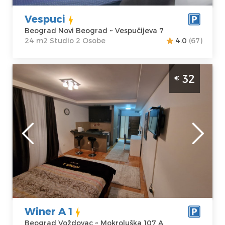
Cena
28 €
Vespuci
Beograd Novi Beograd ~ Vespučijeva 7
24 m2 Studio 2 Osobe
4.0
(67)
Studio Apartman Winer A 1 Beograd
32
€
Voždovac. Studio apartman veličine 25m2,
moderno uređen i idealan za boravak do 2
osobe.
Beograd
Lokacija:
Gosti:
2
Beograd
Kvadratura :
25
Voždovac
m2
Adresa:
Struktura :
Mokroluška 107
Studio
A
Winer A 1
Cena
32 €
Beograd Voždovac ~ Mokroluška 107 A