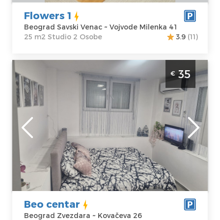
Flowers 1
Beograd Savski Venac ~ Vojvode Milenka 41
25 m2 Studio 2 Osobe
3.9
(11)
Studio Apartman Beo centar Beograd
35
€
Zvezdara. Studio apartman, veličine 20m2,
idealan je za boravak dve odrasle osobe.
Beograd
Lokacija:
Gosti:
2
Beograd
Kvadratura :
20
Zvezdara
m2
Adresa:
Struktura :
Kovačeva 26
Studio
Cena
35 €
Beo centar
Beograd Zvezdara ~ Kovačeva 26