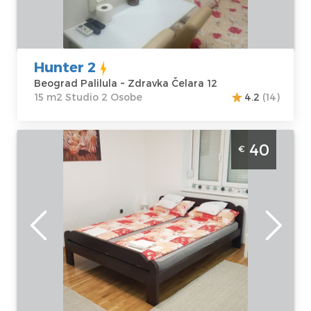
Čelara 12
Struktura :
Cena
25 €
Studio
Hunter 2
Beograd Palilula ~ Zdravka Čelara 12
15 m2 Studio 2 Osobe
4.2
(14)
Studio Apartman Flowers 1 Beograd Savski
40
€
Venac, studio apartman, velicine 25m2 na
odlicnoj lokaciji
Beograd
Lokacija:
Gosti:
2
Beograd Savski
Kvadratura :
25
Venac
m2
Adresa:
Vojvode
Struktura :
Milenka 41
Studio
Cena
40 €