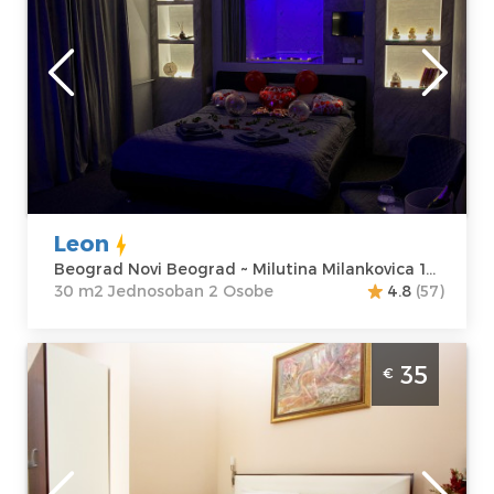
Beograd
Lokacija:
Gosti:
2
Beograd Novi
Kvadratura :
30
Beograd
m2
Adresa:
Milutina
Struktura :
Milankovica 122
Jednosoban
Cena
50 €
Leon
Beograd Novi Beograd ~ Milutina Milankovica 122
30 m2 Jednosoban 2 Osobe
4.8
(57)
Studio Apartman Eva 4 Beograd Centar
35
€
Beograd
Lokacija:
Gosti:
2
Beograd Centar
Kvadratura :
20
Adresa:
Trg
m2