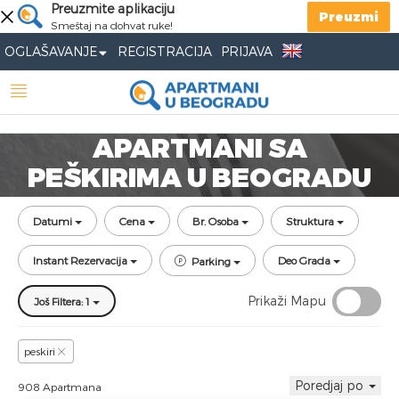
Preuzmite aplikaciju
Preuzmi
Smeštaj na dohvat ruke!
OGLAŠAVANJE
REGISTRACIJA
PRIJAVA
APARTMANI SA
PEŠKIRIMA U BEOGRADU
Datumi
Cena
Br. Osoba
Struktura
Instant Rezervacija
Deo Grada
Parking
Prikaži Mapu
Još Filtera: 1
peskiri
Poredjaj po
908 Apartmana