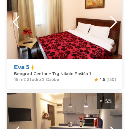
Lokacija:
Gosti:
2
Beograd Centar
Kvadratura :
15
Adresa:
Trg
m2
Nikole Pašića 1
Struktura :
Cena
30 €
Studio
Eva 5
Beograd Centar ~ Trg Nikole Pašića 1
15 m2 Studio 2 Osobe
4.5
(130)
Studio Apartman Idila Beograd Palilula
35
€
Beograd
Lokacija:
Gosti:
2
Beograd Palilula
Kvadratura :
30