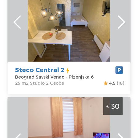
Beograd
Lokacija:
Gosti:
2
Beograd Savski
Kvadratura :
25
Venac
m2
Adresa:
Struktura :
Plzenjska 6
Studio
Cena
30 €
Steco Central 2
Beograd Savski Venac ~ Plzenjska 6
25 m2 Studio 2 Osobe
4.5
(18)
Studio Apartman Dilajla Beograd Zvezdara
30
€
je lepo uredjen stan na dan za 2 osobe u
Mirijevu
Beograd