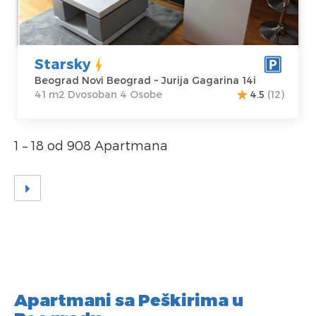
Adresa:
Jurija
Struktura :
Gagarina 14i
Dvosoban
Cena
60 €
Starsky
Beograd Novi Beograd ~ Jurija Gagarina 14i
41 m2 Dvosoban 4 Osobe
4.5
(12)
1 – 18 od 908 Apartmana
Apartmani sa Peškirima u