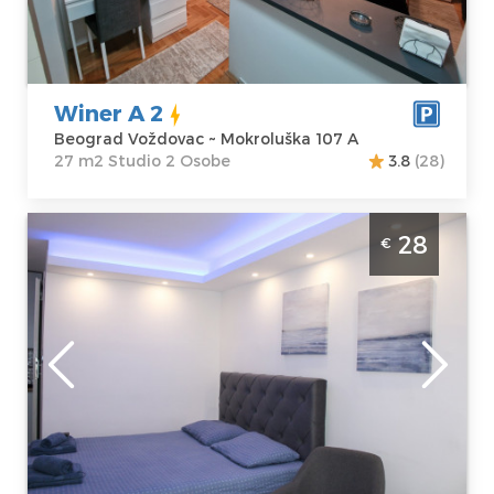
Adresa:
Struktura :
Mokroluška 107
Studio
A
Cena
32 €
Winer A 2
Beograd Voždovac ~ Mokroluška 107 A
27 m2 Studio 2 Osobe
3.8
(28)
Studio Apartman Vespuci Beograd Novi
28
€
Beograd. Povrsine 24m2 i pogodan je za 2
osobe.
Beograd
Lokacija:
Gosti:
2
Beograd Novi
Kvadratura :
24
Beograd
m2
Adresa:
Struktura :
Vespučijeva 7
Studio