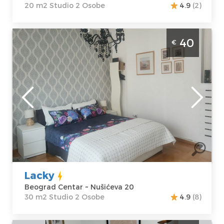
20 m2 Studio 2 Osobe
4.9
(2)
Studio Apartman Lacky Beograd Centar.
40
€
Smešten je na 5. spratu stambene zgrade
sa liftom, površine je 30m2 i može ugostiti
maksimalno 2 osobe.
Beograd
Lokacija:
Gosti:
2
Beograd Centar
Kvadratura :
30
Adresa:
Nušićeva
m2
20
Struktura :
Cena
40 €
Studio
Lacky
Beograd Centar ~ Nušićeva 20
30 m2 Studio 2 Osobe
4.9
(8)