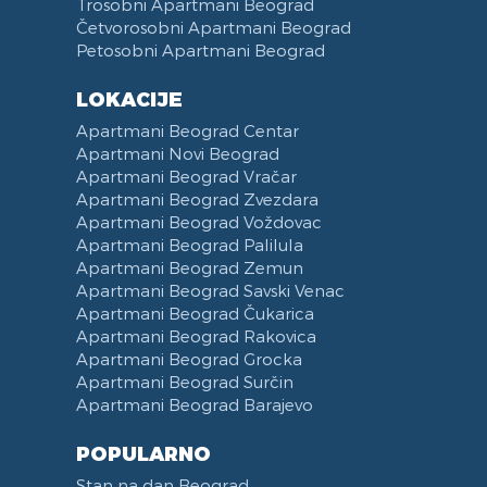
Trosobni Apartmani Beograd
Papuče
Peškiri
Trpezarija
Ulica Visokog Stevana
Četvorosobni Apartmani Beograd
Petosobni Apartmani Beograd
Bade Mantil
Zabranjeno pušenje
Trpezarijski Sto i Stolice
Mostarska petlja
Kozmetika
Recepcija
Deo za Ručavanje
Vasina ulica
LOKACIJE
Toalet Papir
Kategorizovan
Aspirator
Beogradski Sajam
Apartmani Beograd Centar
Sredstva za Čišćenje
Vaučeri
Posudje i Escajg
Yu biznis centar
Apartmani Novi Beograd
Ulica Španskih boraca
Apartmani Beograd Vračar
Naselje West 365
Apartmani Beograd Zvezdara
Apartmani Beograd Voždovac
Filmski grad
Apartmani Beograd Palilula
Karadjordjev park
Apartmani Beograd Zemun
KBC Zemun
Apartmani Beograd Savski Venac
Institut za majku i dete
Apartmani Beograd Čukarica
Hram Svetog Save
Apartmani Beograd Rakovica
Apartmani Beograd Grocka
Ulica Kneginje Zorke
Apartmani Beograd Surčin
Sportski centar 11 April
Apartmani Beograd Barajevo
Opština Novi Beograd
Dunavski kej
POPULARNO
Hotel Jugoslavija
Stan na dan Beograd