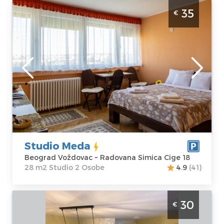
Studio Apartman Studio Meda Beograd
35
€
Vozdovac
Beograd
Lokacija:
Gosti:
2
Beograd
Kvadratura :
28
Voždovac
m2
Adresa:
Struktura :
Radovana
Studio
Simica Cige 18
Cena
35 €
Studio Meda
Beograd Voždovac ~ Radovana Simica Cige 18
28 m2 Studio 2 Osobe
4.9
(41)
Studio Apartman steco central 2 Beograd
30
€
Savski Venac. Studio povrsine 25m2, za 2
osobe.