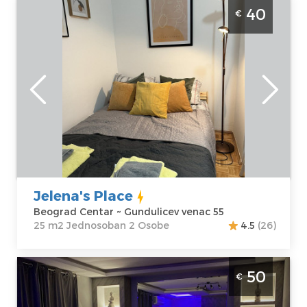
Studio Apartman Jelena's Place Beograd
40
€
Centar Apartman Jelena's Place nalazi se u
samom centru grada u blizini Skadarlije
Beograd
Lokacija:
Gosti:
2
Beograd Centar
Kvadratura :
25
Adresa:
m2
Gundulicev
Struktura :
venac 55
Jednosoban
Cena
40 €
Jelena's Place
Beograd Centar ~ Gundulicev venac 55
25 m2 Jednosoban 2 Osobe
4.5
(26)
Jednosoban Apartman Leon Beograd Novi
50
€
Beograd Apartman sa djakuzijem na
Novom Beogradu, za dve osobe