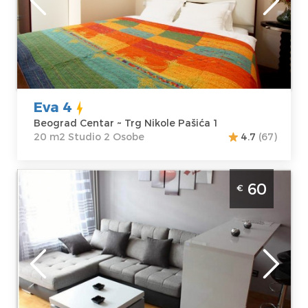
Nikole Pašića 1
Struktura :
Cena
35 €
Studio
Eva 4
Beograd Centar ~ Trg Nikole Pašića 1
20 m2 Studio 2 Osobe
4.7
(67)
Dvosoban Apartman Starsky Beograd Novi
60
€
Beograd je moderan apartman na dan za 4
osobe u Belvilu
Beograd
Lokacija:
Gosti:
4
Beograd Novi
Kvadratura :
41
Beograd
m2