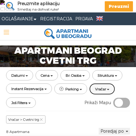
Preuzmite aplikaciju
Preuzmi
Smeštaj na dohvat ruke!
OGLAŠAVANJE
REGISTRACIJA
PRIJAVA
APARTMANI BEOGRAD
CVETNI TRG
Datumi
Cena
Br. Osoba
Struktura
Instant Rezervacija
Parking
Vračar
Prikaži Mapu
Još Filtera
Vračar > Cvetni trg
Poredjaj po
8 Apartmana