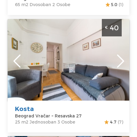
65 m2 Dvosoban 2 Osobe
5.0
(1)
Jednosoban Apartman Kosta Beograd
40
€
Centar
Beograd
Lokacija:
Gosti:
3
Beograd Vračar
Kvadratura :
25
Adresa:
Resavska
m2
27
Struktura :
Cena
40 €
Jednosoban
Kosta
Beograd Vračar ~ Resavska 27
25 m2 Jednosoban 3 Osobe
4.7
(7)