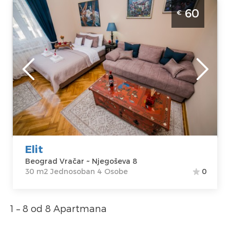
Jednosoban Apartman Elit Beograd Vračar
60
€
Beograd
Lokacija:
Gosti:
4
Beograd Vračar
Kvadratura :
30
Adresa:
m2
Njegoševa 8
Struktura :
Cena
60 €
Jednosoban
Elit
Beograd Vračar ~ Njegoševa 8
30 m2 Jednosoban 4 Osobe
0
1 – 8 od 8 Apartmana