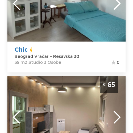
Adresa:
Resavska
m2
30
Struktura :
Cena
34 €
Studio
Chic
Beograd Vračar ~ Resavska 30
35 m2 Studio 3 Osobe
0
Dvosoban Apartman King Milan Beograd
65
€
Vračar. Nalazi se u ulici Kralja Milana 13.
Idealan za boravak 6 osoba.
Beograd
Lokacija:
Gosti:
6
Beograd Vračar
Kvadratura :
60
Adresa:
Kralja
m2