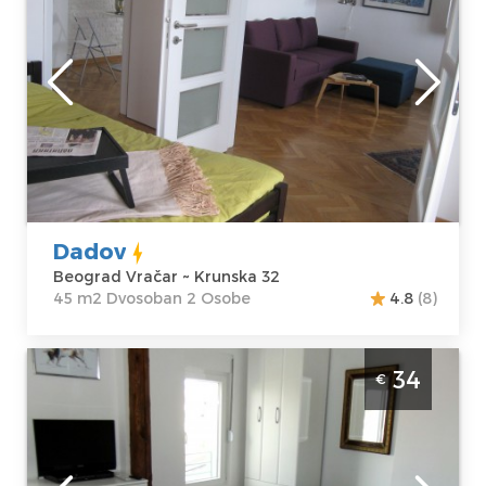
cena ovog apartmana je 38€. Apartman
Dadov je idealan smestaj za 2 osobe.
Beograd
Lokacija:
Gosti:
2
Beograd Vračar
Kvadratura :
45
Adresa:
Krunska
m2
32
Struktura :
Cena
60 €
Dvosoban
Dadov
Beograd Vračar ~ Krunska 32
45 m2 Dvosoban 2 Osobe
4.8
(8)
Studio Apartman Chic Beograd Centar
34
€
Beograd
Lokacija:
Gosti:
3
Beograd Vračar
Kvadratura :
35