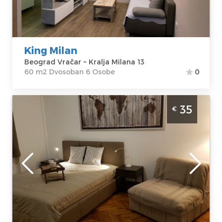
Milana 13
Struktura :
Cena
65 €
Dvosoban
King Milan
Beograd Vračar ~ Kralja Milana 13
60 m2 Dvosoban 6 Osobe
0
Jednosoban Apartman 1929 Beograd Vračar
35
€
Beograd
Lokacija:
Gosti:
3
Beograd Vračar
Kvadratura :
27
Adresa:
m2
Svetozara
Struktura :
Markovića 22
Jednosoban
Cena
35 €