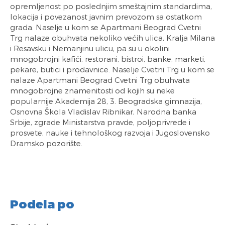
opremljenost po poslednjim smeštajnim standardima,
lokacija i povezanost javnim prevozom sa ostatkom
grada. Naselje u kom se Apartmani Beograd Cvetni
Trg nalaze obuhvata nekoliko većih ulica, Kralja Milana
i Resavsku i Nemanjinu ulicu, pa su u okolini
mnogobrojni kafići, restorani, bistroi, banke, marketi,
pekare, butici i prodavnice. Naselje Cvetni Trg u kom se
nalaze Apartmani Beograd Cvetni Trg obuhvata
mnogobrojne znamenitosti od kojih su neke
popularnije Akademija 28, 3. Beogradska gimnazija,
Osnovna Škola Vladislav Ribnikar, Narodna banka
Srbije, zgrade Ministarstva pravde, poljoprivrede i
prosvete, nauke i tehnološkog razvoja i Jugoslovensko
Dramsko pozorište.
Podela po