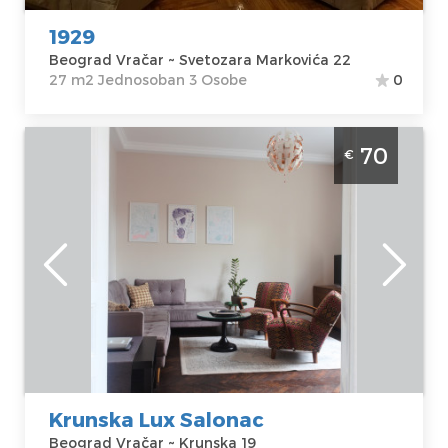
1929
Beograd Vračar ~ Svetozara Markovića 22
27 m2 Jednosoban 3 Osobe
0
Dvosoban Apartman Krunska Lux Salonac
70
€
Beograd Vracar
Beograd
Lokacija:
Gosti:
2
Beograd Vračar
Kvadratura :
65
Adresa:
Krunska
m2
19
Struktura :
Cena
70 €
Dvosoban
Krunska Lux Salonac
Beograd Vračar ~ Krunska 19