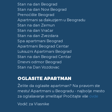
Hotel Jugoslavija
Stan na dan Beograd
Stari Merkator
Stan na dan Novi Beograd
Prenoćište Beograd
Stari Merkator Novi Beograd
Apartmani sa đakuzijem u Beogradu
Delta City
Stan na dan Zemun
Bulevar Zorana Djindjica
Stan na dan Vračar
Tosin bunar
Stan na dan Zvezdara
Spa apartmani Beograd
Park Tašmajdan
Apartmani Beograd Centar
Pozeska ulica
Luksuzni Apartmani Beograd
Trg Republike
Stan na dan Beograd Centar
Naselje Belvil
Dnevni odmor Beograd
Stan na Dan Vozdovac
Apartmani u blizini Surčina
OGLASITE APARTMAN
Želite da oglasite apartman? Na pravom ste
mestu! Apartmani u Beogradu - najbolje mesto
za oglašavanje smeštaja! Pročitajte više
ovde
Vodič za Vlasnike