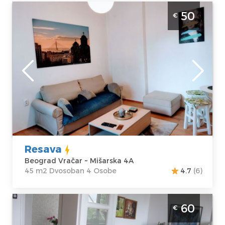
Dvosoban Apartman Resava Beograd Vračar
50
€
Apartman za 4 osobe blizu svih centralnih
znamenitosti
Beograd
Lokacija:
Gosti:
4
Beograd Vračar
Kvadratura :
45
Adresa:
Mišarska
m2
4A
Struktura :
Cena
50 €
Dvosoban
Resava
Beograd Vračar ~ Mišarska 4A
45 m2 Dvosoban 4 Osobe
4.7
(6)
Dvosobni Apartman Dadov u Beogradu se
60
€
nalazi u Krunskoj ulici na Vracaru. Prosecna