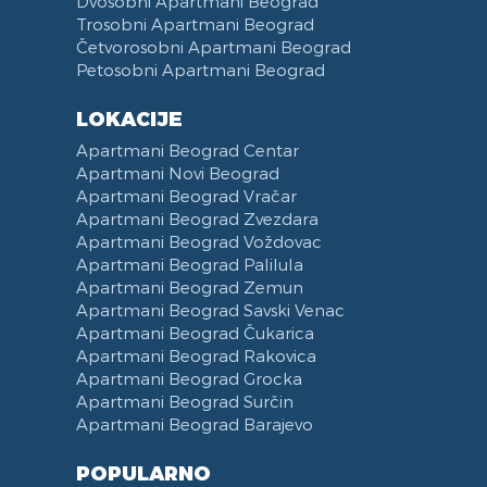
Dvosobni Apartmani Beograd
Fen za Kosu
Posteljina
Telefon
Kuhinja u sklopu Dnevnog Boravka
Pancevacki most
Trosobni Apartmani Beograd
Papuče
Peškiri
Trpezarija
Ulica Visokog Stevana
Četvorosobni Apartmani Beograd
Petosobni Apartmani Beograd
Bade Mantil
Zabranjeno pušenje
Trpezarijski Sto i Stolice
Mostarska petlja
Kozmetika
Recepcija
Deo za Ručavanje
Vasina ulica
LOKACIJE
Toalet Papir
Kategorizovan
Aspirator
Beogradski Sajam
Apartmani Beograd Centar
Sredstva za Čišćenje
Vaučeri
Posudje i Escajg
Yu biznis centar
Apartmani Novi Beograd
Ulica Španskih boraca
Apartmani Beograd Vračar
Naselje West 365
Apartmani Beograd Zvezdara
Apartmani Beograd Voždovac
Filmski grad
Apartmani Beograd Palilula
Karadjordjev park
Apartmani Beograd Zemun
KBC Zemun
Apartmani Beograd Savski Venac
Institut za majku i dete
Apartmani Beograd Čukarica
Hram Svetog Save
Apartmani Beograd Rakovica
Apartmani Beograd Grocka
Ulica Kneginje Zorke
Apartmani Beograd Surčin
Sportski centar 11 April
Apartmani Beograd Barajevo
Opština Novi Beograd
Dunavski kej
POPULARNO