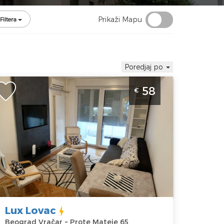
Prikaži Mapu
Filtera
Poredjaj po
vosoban Apartman Lux Lovac Beograd
58
€
racar, idealan smestaj za 4 osobe,
alazi se na odlicnoj lokaciji u Prote
ateje na Vracaru
eograd
kacija:
Gosti:
4
eograd
Kvadratura :
45
račar
m2
dresa:
Prote
Struktura :
ateje 65
Dvosoban
Lux Lovac
ena
58 €
Beograd Vračar ~ Prote Mateje 65