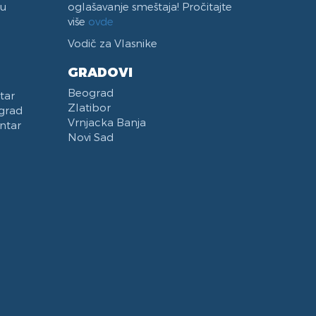
 u
oglašavanje smeštaja! Pročitajte
više
ovde
Vodič za Vlasnike
GRADOVI
Beograd
tar
Zlatibor
grad
Vrnjacka Banja
ntar
Novi Sad