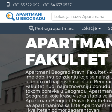
+381.63.322.092
+381.64.637.0527
Lokacije
S
Pretraga apartmana
APARTMAN
FAKULTET
Apartmani Beograd Pravni Fakultet - A
ime dobili su po zdanju koje se nalaz
jednom od najlepših naselja u Beograd
Fakultet nudi najraznovrsniju ponudu
tokom boravka u Beogradu. Apartmani B
Beograda, koje krase visoka stabla velik
Apartmani Beograd Pravni Fakultet nalaze
Sa apartmanima sa liste Apartmani Beog
i kvalitetan odmor zagarantovani.