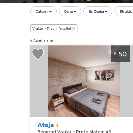
Datumi
Cena
Br. Osoba
Struktu
Vračar > Pravni fakultet
4 Apartmana
Studio Apartman Ateja Beograd Vraca
50
€
Namenjen za 2 osobe u blizini Slavije.
Beograd
Lokacija:
Gosti:
2
Beograd
Kvadratura :
30
Vračar
m2
Adresa:
Prote
Struktura :
Mateje 49
Studio
Cena
50 €
Ateja
Beograd Vračar ~ Prote Mateje 49