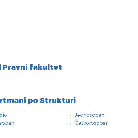
Pravni fakultet
rtmani po Strukturi
dio
Jednosoban
soban
Četvorosoban
atilo
atne pogodnosti
a
nologija
anje
inja
 Smeštaja
n Plaćanja
izini
urnosne pogodnosti