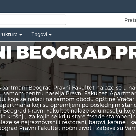
Pret
truktura
Tagovi
I BEOGRAD P
partmani Beograd Pravni Fakultet nalaze se u nasel
i u samom centru naselja Pravni Fakultet. Apartma
u, koje se nalazi na samom obodu opštine Vračar
 apartmana koji su opremljeni po poslednjim sta
eograd Pravni Fakultet nalaze se u naselju koje s
ih krošnji, iza kojih se kriju stare fasade stambeni
 se najraznovrsniji restorani, barovi, kafane i kafić
rad Pravni Fakultet noćni život i zabava su Vam na