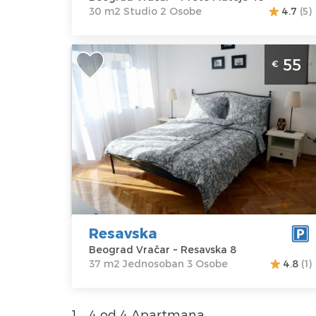
30 m2 Studio 2 Osobe
4.7
(5)
Jednosobni Apartman Resavska u
55
€
Beogradu - Lokacija Vračar
Beograd
Lokacija:
Gosti:
3
Beograd
Kvadratura :
37
Vračar
m2
Adresa:
Struktura :
Resavska 8
Jednosoban
Cena
55 €
Resavska
Beograd Vračar ~ Resavska 8
37 m2 Jednosoban 3 Osobe
4.8
(1)
1 – 4 od 4 Apartmana