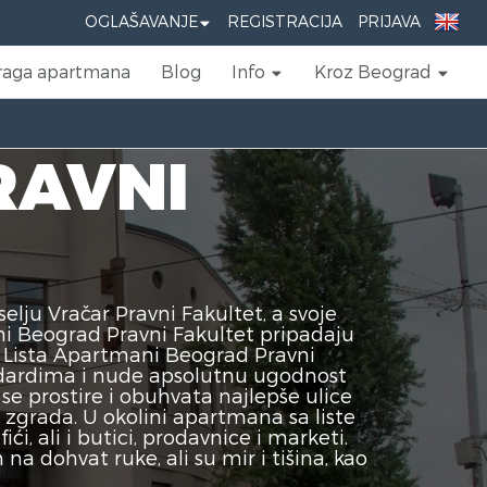
OGLAŠAVANJE
REGISTRACIJA
PRIJAVA
raga apartmana
Blog
Info
Kroz Beograd
RAVNI
ju Vračar Pravni Fakultet, a svoje
ni Beograd Pravni Fakultet pripadaju
. Lista Apartmani Beograd Pravni
ndardima i nude apsolutnu ugodnost
e prostire i obuhvata najlepše ulice
h zgrada. U okolini apartmana sa liste
i, ali i butici, prodavnice i marketi.
 dohvat ruke, ali su mir i tišina, kao