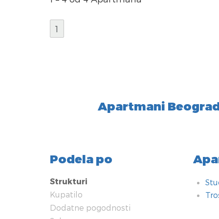
1
Apartmani Beograd 
Podela po
Apa
Strukturi
Stu
Kupatilo
Tro
Dodatne pogodnosti
Kup
Dod
Sob
Teh
Grej
Kuh
Tip
Nači
U bl
Sig