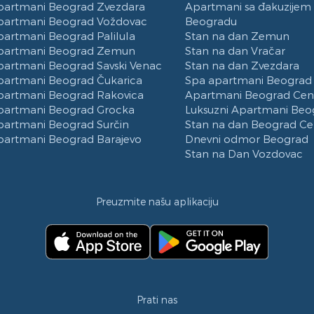
partmani Beograd Zvezdara
Apartmani sa đakuzijem
partmani Beograd Voždovac
Beogradu
partmani Beograd Palilula
Stan na dan Zemun
partmani Beograd Zemun
Stan na dan Vračar
partmani Beograd Savski Venac
Stan na dan Zvezdara
partmani Beograd Čukarica
Spa apartmani Beograd
partmani Beograd Rakovica
Apartmani Beograd Cen
partmani Beograd Grocka
Luksuzni Apartmani Beo
partmani Beograd Surčin
Stan na dan Beograd Ce
partmani Beograd Barajevo
Dnevni odmor Beograd
Stan na Dan Vozdovac
Preuzmite našu aplikaciju
Prati nas