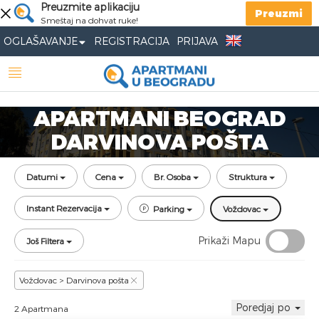
Preuzmite aplikaciju
Preuzmi
Smeštaj na dohvat ruke!
OGLAŠAVANJE
REGISTRACIJA
PRIJAVA
APARTMANI BEOGRAD
DARVINOVA POŠTA
Datumi
Cena
Br. Osoba
Struktura
Instant Rezervacija
Parking
Voždovac
Prikaži Mapu
Još Filtera
Voždovac > Darvinova pošta
Poredjaj po
2 Apartmana