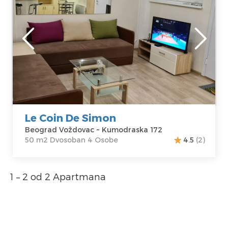
osobe.
Beograd
Lokacija:
Gosti:
4
Beograd
Kvadratura :
50
Voždovac
m2
Adresa:
Struktura :
Kumodraska 172
Dvosoban
Cena
45 €
Le Coin De Simon
Beograd Voždovac ~ Kumodraska 172
50 m2 Dvosoban 4 Osobe
4.5
(2)
1 – 2 od 2 Apartmana