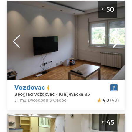
Dvosoban Apartman Vozdovac Beograd
50
€
Vozdovac Kompletno opremljen stan na
dan za 3 osobe
Beograd
Lokacija:
Gosti:
3
Beograd
Kvadratura :
51
Voždovac
m2
Adresa:
Struktura :
Kraljevacka 86
Dvosoban
Cena
50 €
Vozdovac
Beograd Voždovac ~ Kraljevacka 86
51 m2 Dvosoban 3 Osobe
4.8
(40)
Dvosoban Apartman Le Coin De Simon
45
€
Beograd Vozdovac. Povrsine od 50m2 za 4