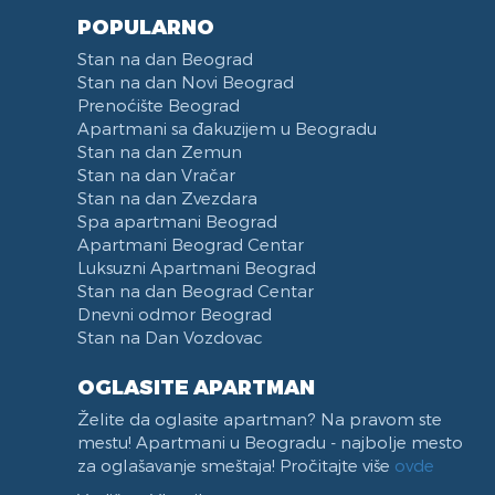
Dunavski kej
POPULARNO
Hotel Jugoslavija
Stan na dan Beograd
Stari Merkator
Stan na dan Novi Beograd
Prenoćište Beograd
Stari Merkator Novi Beograd
Apartmani sa đakuzijem u Beogradu
Delta City
Stan na dan Zemun
Bulevar Zorana Djindjica
Stan na dan Vračar
Tosin bunar
Stan na dan Zvezdara
Spa apartmani Beograd
Park Tašmajdan
Apartmani Beograd Centar
Pozeska ulica
Luksuzni Apartmani Beograd
Trg Republike
Stan na dan Beograd Centar
Naselje Belvil
Dnevni odmor Beograd
Stan na Dan Vozdovac
Apartmani u blizini Surčina
OGLASITE APARTMAN
Želite da oglasite apartman? Na pravom ste
mestu! Apartmani u Beogradu - najbolje mesto
za oglašavanje smeštaja! Pročitajte više
ovde