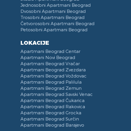
Mašina za Sušenje Veša
Balkon
Daska za Peglanje
Računar
Mašina za Pranje Sudova
Autobuska stanica Beograd
Jednosobni Apartmani Beograd
Sušilica za Veš
Terasa
iPad
Čajna Kuhinja
Klinički centar Srbije
Dvosobni Apartmani Beograd
Fen za Kosu
Posteljina
Telefon
Kuhinja u sklopu Dnevnog Boravka
Pancevacki most
Trosobni Apartmani Beograd
Papuče
Peškiri
Trpezarija
Ulica Visokog Stevana
Četvorosobni Apartmani Beograd
Petosobni Apartmani Beograd
Bade Mantil
Zabranjeno pušenje
Trpezarijski Sto i Stolice
Mostarska petlja
Kozmetika
Recepcija
Deo za Ručavanje
Vasina ulica
LOKACIJE
Toalet Papir
Kategorizovan
Aspirator
Beogradski Sajam
Apartmani Beograd Centar
Sredstva za Čišćenje
Vaučeri
Posudje i Escajg
Yu biznis centar
Apartmani Novi Beograd
Ulica Španskih boraca
Apartmani Beograd Vračar
Naselje West 365
Apartmani Beograd Zvezdara
Apartmani Beograd Voždovac
Filmski grad
Apartmani Beograd Palilula
Karadjordjev park
Apartmani Beograd Zemun
KBC Zemun
Apartmani Beograd Savski Venac
Institut za majku i dete
Apartmani Beograd Čukarica
Hram Svetog Save
Apartmani Beograd Rakovica
Apartmani Beograd Grocka
Ulica Kneginje Zorke
Apartmani Beograd Surčin
Sportski centar 11 April
Apartmani Beograd Barajevo
Opština Novi Beograd