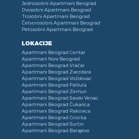
Jednosobni Apartmani Beograd
Sušilica za Veš
Terasa
iPad
Čajna Kuhinja
Klinički centar Srbije
Dvosobni Apartmani Beograd
Fen za Kosu
Posteljina
Telefon
Kuhinja u sklopu Dnevnog Boravka
Pancevacki most
Trosobni Apartmani Beograd
Papuče
Peškiri
Trpezarija
Ulica Visokog Stevana
Četvorosobni Apartmani Beograd
Petosobni Apartmani Beograd
Bade Mantil
Zabranjeno pušenje
Trpezarijski Sto i Stolice
Mostarska petlja
Kozmetika
Recepcija
Deo za Ručavanje
Vasina ulica
LOKACIJE
Toalet Papir
Kategorizovan
Aspirator
Beogradski Sajam
Apartmani Beograd Centar
Sredstva za Čišćenje
Vaučeri
Posudje i Escajg
Yu biznis centar
Apartmani Novi Beograd
Ulica Španskih boraca
Apartmani Beograd Vračar
Naselje West 365
Apartmani Beograd Zvezdara
Apartmani Beograd Voždovac
Filmski grad
Apartmani Beograd Palilula
Karadjordjev park
Apartmani Beograd Zemun
KBC Zemun
Apartmani Beograd Savski Venac
Institut za majku i dete
Apartmani Beograd Čukarica
Hram Svetog Save
Apartmani Beograd Rakovica
Apartmani Beograd Grocka
Ulica Kneginje Zorke
Apartmani Beograd Surčin
Sportski centar 11 April
Apartmani Beograd Barajevo
Opština Novi Beograd