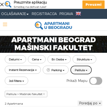
Preuzmite aplikaciju
Preuzmi
Smeštaj na dohvat ruke!
OGLAŠAVANJE
REGISTRACIJA
PRIJAVA
APARTMANI BEOGRAD
MAŠINSKI FAKULTET
Datumi
Cena
Br. Osoba
Struktura
Instant Rezervacija
Parking
Palilula
Prikaži Mapu
Još Filtera
Palilula > Mašinski fakultet
Poredjaj po
2 Apartmana