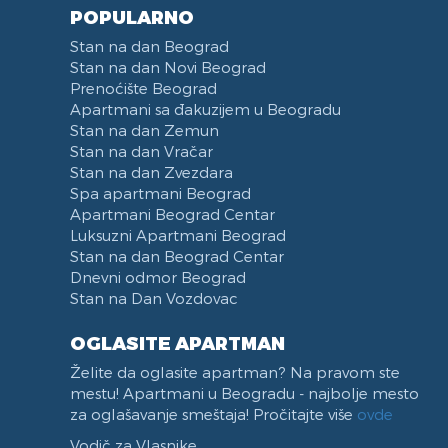
Dunavski kej
POPULARNO
Hotel Jugoslavija
Stan na dan Beograd
Stari Merkator
Stan na dan Novi Beograd
Prenoćište Beograd
Stari Merkator Novi Beograd
Apartmani sa đakuzijem u Beogradu
Delta City
Stan na dan Zemun
Bulevar Zorana Djindjica
Stan na dan Vračar
Tosin bunar
Stan na dan Zvezdara
Spa apartmani Beograd
Park Tašmajdan
Apartmani Beograd Centar
Pozeska ulica
Luksuzni Apartmani Beograd
Trg Republike
Stan na dan Beograd Centar
Naselje Belvil
Dnevni odmor Beograd
Stan na Dan Vozdovac
Apartmani u blizini Surčina
OGLASITE APARTMAN
Želite da oglasite apartman? Na pravom ste
mestu! Apartmani u Beogradu - najbolje mesto
za oglašavanje smeštaja! Pročitajte više
ovde
Vodič za Vlasnike