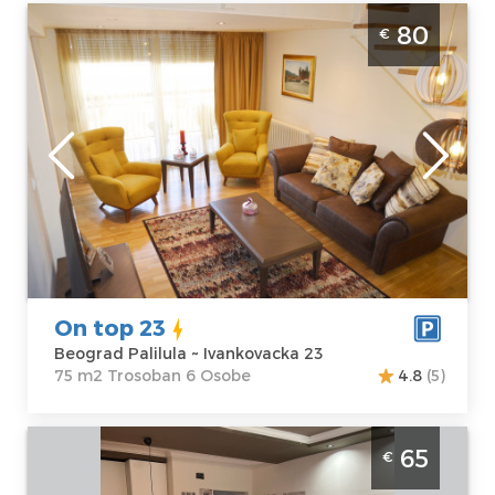
Trosoban Apartman On top 23 Beograd
80
€
Palilula. Nalazi se u neposrednoj blizini
Masinskog fakulteta. Dupleks apartman za 6
osoba
Beograd
Lokacija:
Gosti:
6
Beograd Palilula
Kvadratura :
75
Adresa:
m2
Ivankovacka 23
Struktura :
Cena
80 €
Trosoban
On top 23
Beograd Palilula ~ Ivankovacka 23
75 m2 Trosoban 6 Osobe
4.8
(5)
Dvosoban Apartman MIM 22 Beograd
65
€
Palilula lepo uredjen apartman nedalko od