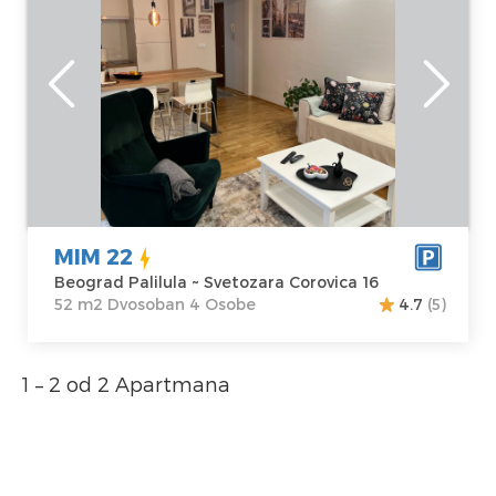
Tašmajdana
Beograd
Lokacija:
Gosti:
4
Beograd Palilula
Kvadratura :
52
Adresa:
m2
Svetozara
Struktura :
Corovica 16
Dvosoban
Cena
65 €
MIM 22
Beograd Palilula ~ Svetozara Corovica 16
52 m2 Dvosoban 4 Osobe
4.7
(5)
1 – 2 od 2 Apartmana