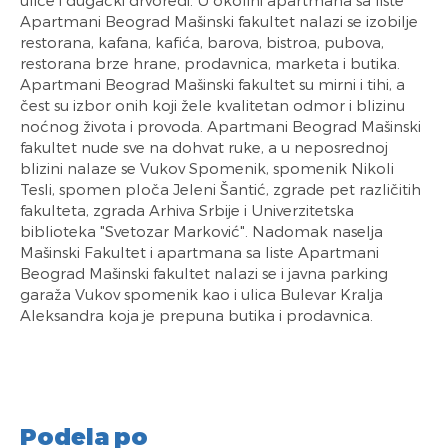
Apartmani Beograd Mašinski fakultet nalazi se izobilje
restorana, kafana, kafića, barova, bistroa, pubova,
restorana brze hrane, prodavnica, marketa i butika.
Apartmani Beograd Mašinski fakultet su mirni i tihi, a
čest su izbor onih koji žele kvalitetan odmor i blizinu
noćnog života i provoda. Apartmani Beograd Mašinski
fakultet nude sve na dohvat ruke, a u neposrednoj
blizini nalaze se Vukov Spomenik, spomenik Nikoli
Tesli, spomen ploča Jeleni Šantić, zgrade pet različitih
fakulteta, zgrada Arhiva Srbije i Univerzitetska
biblioteka "Svetozar Marković". Nadomak naselja
Mašinski Fakultet i apartmana sa liste Apartmani
Beograd Mašinski fakultet nalazi se i javna parking
garaža Vukov spomenik kao i ulica Bulevar Kralja
Aleksandra koja je prepuna butika i prodavnica.
Podela po