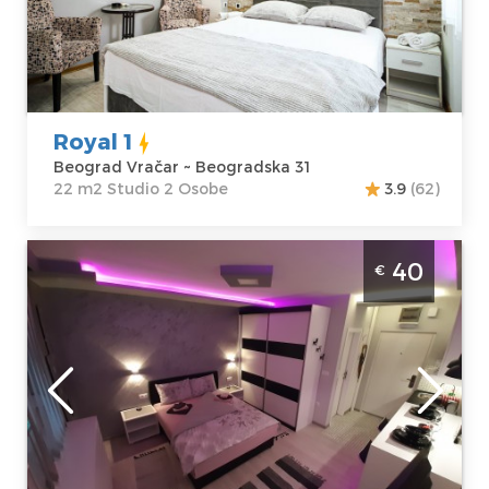
Lokacija:
Gosti:
2
Beograd Vračar
Kvadratura :
22
Adresa:
m2
Beogradska 31
Struktura :
Cena
45 €
Studio
Royal 1
Beograd Vračar ~ Beogradska 31
22 m2 Studio 2 Osobe
3.9
(62)
Studio Apartman Little Mermaid Beograd
40
€
Voždovac
Beograd
Lokacija:
Gosti:
2
Beograd
Kvadratura :
28
Voždovac
m2
Adresa:
Cara
Struktura :
Justinijana
Studio