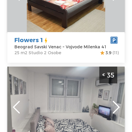
Venac
m2
Adresa:
Vojvode
Struktura :
Milenka 41
Studio
Cena
40 €
Flowers 1
Beograd Savski Venac ~ Vojvode Milenka 41
25 m2 Studio 2 Osobe
3.9
(11)
Studio Apartman Beo centar Beograd
35
€
Zvezdara. Studio apartman, veličine 20m2,
idealan je za boravak dve odrasle osobe.
Beograd
Lokacija:
Gosti:
2
Beograd
Kvadratura :
20
Zvezdara
m2
Adresa:
Struktura :