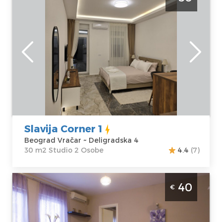
Vračar. Smešten je na prvom spratu
stambene zgrade, površine je 30m2 i
idealan je za udoban boravak do 2 osobe.
Beograd
Lokacija:
Gosti:
2
Beograd Vračar
Kvadratura :
30
Adresa:
m2
Deligradska 4
Struktura :
Cena
50 €
Studio
Slavija Corner 1
Beograd Vračar ~ Deligradska 4
30 m2 Studio 2 Osobe
4.4
(7)
Dvosoban Apartman Five Beograd Cukarica
40
€
Komforan apartman na Cukarici, idealan za
dve osobe. Komforno uredjen apartman
smesten je u Zarkovu.