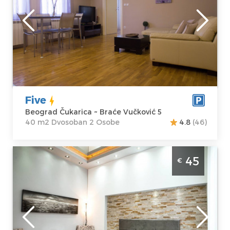
Beograd
Lokacija:
Gosti:
2
Beograd
Kvadratura :
40
Čukarica
m2
Adresa:
Braće
Struktura :
Vučković 5
Dvosoban
Cena
40 €
Five
Beograd Čukarica ~ Braće Vučković 5
40 m2 Dvosoban 2 Osobe
4.8
(46)
Apartman Royal 1 u Beogradu se nalazi u
45
€
Beogradskoj ulici. Prosecna cena ovog
apartmana je 35€. Apartman Royal je
idealan za smestaj do 2 osobe. Minimum 1
noc.
Beograd