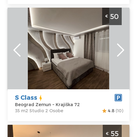
Studio Apartman S Class Beograd Zemun je
50
€
moderan apartman sa djakuzijem u
Zemunu
Beograd
Lokacija:
Gosti:
2
Beograd Zemun
Kvadratura :
35
Adresa:
Krajiška
m2
72
Struktura :
Cena
50 €
Studio
S Class
Beograd Zemun ~ Krajiška 72
35 m2 Studio 2 Osobe
4.8
(10)
Studio Apartman Kan Suites 3 Beograd Novi
55
€
Beograd je moderno uredjen stan u A bloku