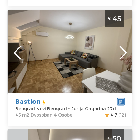
Dvosoban Apartman Bastion Beograd Novi
45
€
Beograd. Namenjen je za 4 osobe u blizini
Delta City centra.
Beograd
Lokacija:
Gosti:
4
Beograd Novi
Kvadratura :
45
Beograd
m2
Adresa:
Jurija
Struktura :
Gagarina 27d
Dvosoban
Cena
45 €
Bastion
Beograd Novi Beograd ~ Jurija Gagarina 27d
45 m2 Dvosoban 4 Osobe
4.7
(12)
Studio Apartman Slavija Corner 1 Beograd
50
€