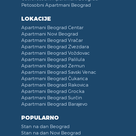
Petosobni Apartmani Beograd
Bade Mantil
Zabranjeno pušenje
Trpezarijski Sto i Stolice
Mostarska petlja
Kozmetika
Recepcija
Deo za Ručavanje
Vasina ulica
LOKACIJE
Toalet Papir
Kategorizovan
Aspirator
Beogradski Sajam
Apartmani Beograd Centar
Sredstva za Čišćenje
Vaučeri
Posudje i Escajg
Yu biznis centar
Apartmani Novi Beograd
Ulica Španskih boraca
Apartmani Beograd Vračar
Naselje West 365
Apartmani Beograd Zvezdara
Apartmani Beograd Voždovac
Filmski grad
Apartmani Beograd Palilula
Karadjordjev park
Apartmani Beograd Zemun
KBC Zemun
Apartmani Beograd Savski Venac
Institut za majku i dete
Apartmani Beograd Čukarica
Hram Svetog Save
Apartmani Beograd Rakovica
Apartmani Beograd Grocka
Ulica Kneginje Zorke
Apartmani Beograd Surčin
Sportski centar 11 April
Apartmani Beograd Barajevo
Opština Novi Beograd
Dunavski kej
POPULARNO
Hotel Jugoslavija
Stan na dan Beograd
Stari Merkator
Stan na dan Novi Beograd