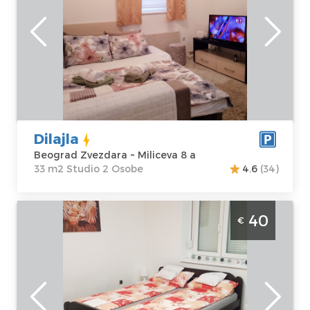
Beograd
Lokacija:
Gosti:
2
Beograd
Kvadratura :
33
Zvezdara
m2
Adresa:
Miliceva
Struktura :
8 a
Studio
Cena
30 €
Dilajla
Beograd Zvezdara ~ Miliceva 8 a
33 m2 Studio 2 Osobe
4.6
(34)
Studio Apartman Flowers 1 Beograd Savski
40
€
Venac, studio apartman, velicine 25m2 na
odlicnoj lokaciji
Beograd
Lokacija:
Gosti:
2
Beograd Savski
Kvadratura :
25