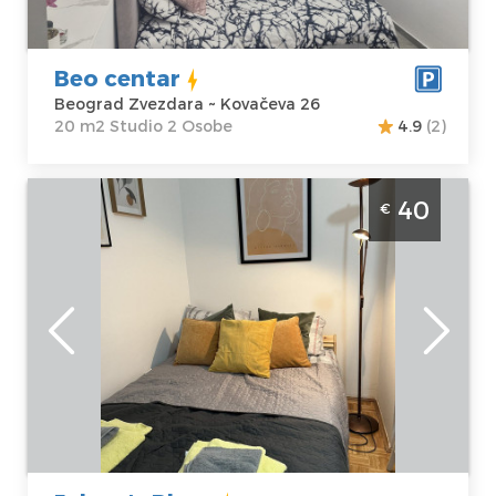
Kovačeva 26
Studio
Cena
35 €
Beo centar
Beograd Zvezdara ~ Kovačeva 26
20 m2 Studio 2 Osobe
4.9
(2)
Studio Apartman Jelena's Place Beograd
40
€
Centar Apartman Jelena's Place nalazi se u
samom centru grada u blizini Skadarlije
Beograd
Lokacija:
Gosti:
2
Beograd Centar
Kvadratura :
25
Adresa:
m2
Gundulicev
Struktura :
venac 55
Jednosoban
Cena
40 €