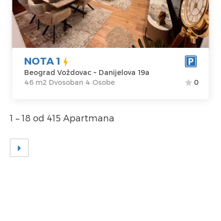
Beograd
Kvadratura :
46
Voždovac
m2
Adresa:
Struktura :
Danijelova 19a
Dvosoban
Cena
68 €
NOTA 1
Beograd Voždovac ~ Danijelova 19a
46 m2 Dvosoban 4 Osobe
0
1 – 18 od 415 Apartmana