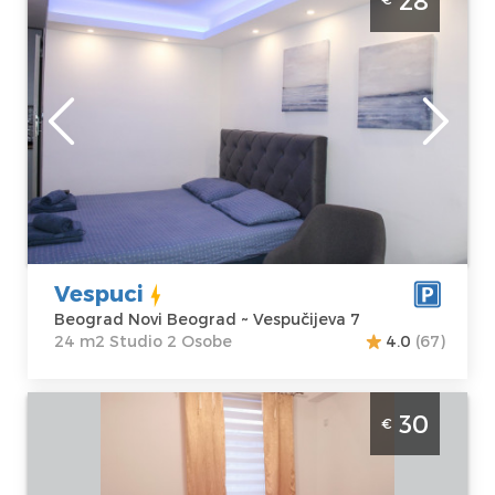
28
Beograd. Povrsine 24m2 i pogodan je za 2
osobe.
Beograd
Lokacija:
Gosti:
2
Beograd Novi
Kvadratura :
24
Beograd
m2
Adresa:
Struktura :
Vespučijeva 7
Studio
Cena
28 €
Vespuci
Beograd Novi Beograd ~ Vespučijeva 7
24 m2 Studio 2 Osobe
4.0
(67)
Studio Apartman Dilajla Beograd Zvezdara
30
€
je lepo uredjen stan na dan za 2 osobe u
Mirijevu