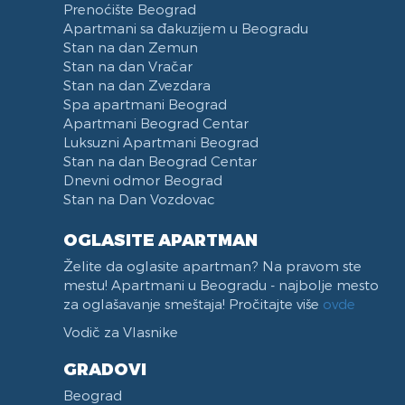
Prenoćište Beograd
Stari Merkator Novi Beograd
Apartmani sa đakuzijem u Beogradu
Delta City
Stan na dan Zemun
Bulevar Zorana Djindjica
Stan na dan Vračar
Tosin bunar
Stan na dan Zvezdara
Spa apartmani Beograd
Park Tašmajdan
Apartmani Beograd Centar
Pozeska ulica
Luksuzni Apartmani Beograd
Trg Republike
Stan na dan Beograd Centar
Naselje Belvil
Dnevni odmor Beograd
Stan na Dan Vozdovac
Apartmani u blizini Surčina
OGLASITE APARTMAN
Želite da oglasite apartman? Na pravom ste
mestu! Apartmani u Beogradu - najbolje mesto
za oglašavanje smeštaja! Pročitajte više
ovde
Vodič za Vlasnike
GRADOVI
Beograd