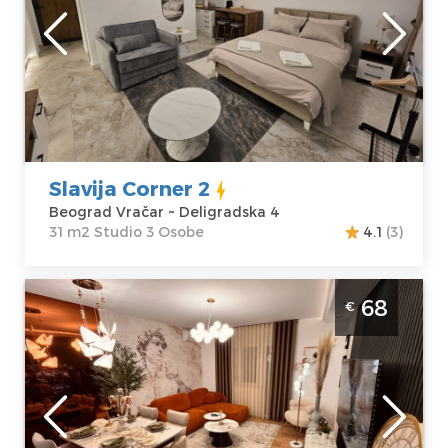
Beograd
Lokacija:
Gosti:
3
Beograd Vračar
Kvadratura :
31
Adresa:
m2
Deligradska 4
Struktura :
Cena
50 €
Studio
Slavija Corner 2
Beograd Vračar ~ Deligradska 4
31 m2 Studio 3 Osobe
4.1
(3)
Dvosoban Apartman NOTA 1 Beograd
68
€
Voždovac. Dvosoban apartman, hotelskog
tipa, velicine 46m2, luksuzno opremljen i
idealan za boravak do 4 osobe.
Beograd
Lokacija:
Gosti:
4