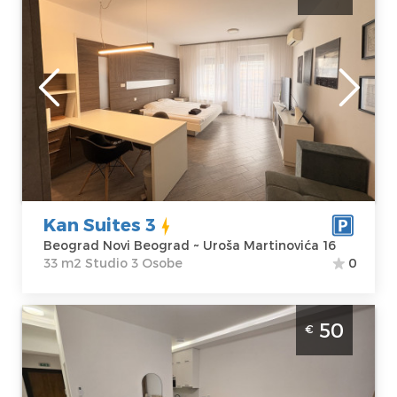
Beograd
Lokacija:
Gosti:
3
Beograd Novi
Kvadratura :
33
Beograd
m2
Adresa:
Uroša
Struktura :
Martinovića 16
Studio
Cena
55 €
Kan Suites 3
Beograd Novi Beograd ~ Uroša Martinovića 16
33 m2 Studio 3 Osobe
0
Studio Apartman Slavija Corner 2 Beograd
50
€
Vračar. Smešten je na prvom spratu
stambene zgrade, površine je 31m2 i idealan
je za udoban boravak do 3 osobe.