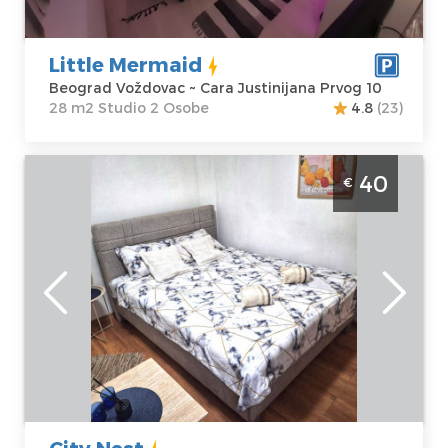
Prvog 10
Cena
40 €
Little Mermaid
Beograd Voždovac ~ Cara Justinijana Prvog 10
28 m2 Studio 2 Osobe
4.8
(23)
Studio Apartman City Nest Beograd Vracar
40
€
apartman na Slaviji, povrsine 20m2, idealan
za 3 osobe
Beograd
Lokacija:
Gosti:
3
Beograd Vračar
Kvadratura :
20
Adresa:
Svetog
m2
Save 6
Struktura :
Cena
40 €
Studio
City Nest