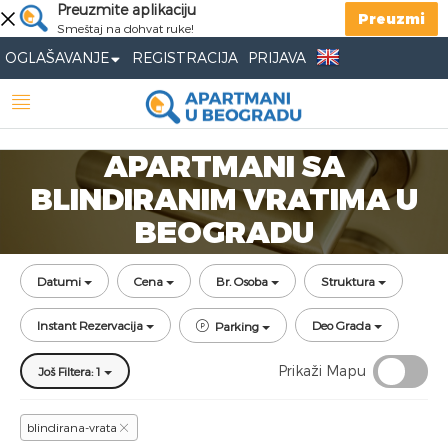
Preuzmite aplikaciju
Preuzmi
Smeštaj na dohvat ruke!
OGLAŠAVANJE
REGISTRACIJA
PRIJAVA
APARTMANI SA
BLINDIRANIM VRATIMA U
BEOGRADU
Datumi
Cena
Br. Osoba
Struktura
Instant Rezervacija
Deo Grada
Parking
Prikaži Mapu
Još Filtera: 1
blindirana-vrata