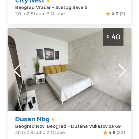
Beograd Vračar ~ Svetog Save 6
20 m2 Studio 3 Osobe
4.0
(3)
Studio Apartman Dusan Nbg Beograd Novi
40
€
Beograd. Studio apartman za 2 osobe u
Bloku 62 na Novom Beogradu.
Beograd
Lokacija:
Gosti:
2
Beograd Novi
Kvadratura :
30
Beograd
m2
Adresa:
Dušana
Struktura :
Vukasovica 69
Studio
Cena
40 €
Dusan Nbg
Beograd Novi Beograd ~ Dušana Vukasovica 69
30 m2 Studio 2 Osobe
4.8
(22)