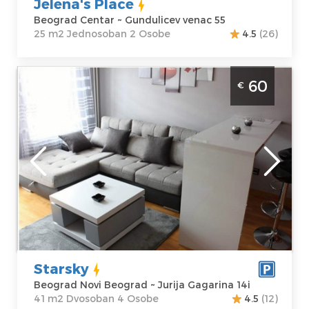
Jelena's Place
Beograd Centar ~ Gundulicev venac 55
25 m2 Jednosoban 2 Osobe
4.5
(26)
Dvosoban Apartman Starsky Beograd Novi
60
€
Beograd je moderan apartman na dan za 4
osobe u Belvilu
Beograd
Lokacija:
Gosti:
4
Beograd Novi
Kvadratura :
41
Beograd
m2
Adresa:
Jurija
Struktura :
Gagarina 14i
Dvosoban
Cena
60 €
Starsky
Beograd Novi Beograd ~ Jurija Gagarina 14i
41 m2 Dvosoban 4 Osobe
4.5
(12)