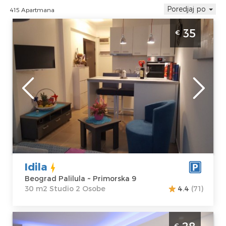
Poredjaj po
415 Apartmana
Studio Apartman Idila Beograd Palilula
35
€
Beograd
Lokacija:
Gosti:
2
Beograd Palilula
Kvadratura :
30
Adresa:
m2
Primorska 9
Struktura :
Cena
35 €
Studio
Idila
Beograd Palilula ~ Primorska 9
30 m2 Studio 2 Osobe
4.4
(71)
Studio Apartman Vespuci Beograd Novi
€