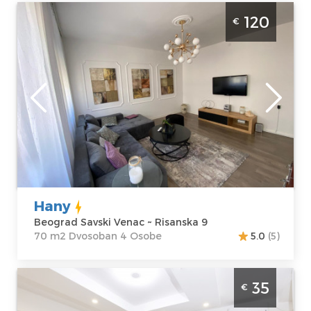
Dvosoban Apartman Hany Beograd Savski
120
€
Venac. Povrsine 70m2. Luksuzno opremljen
apartman je pogodan za boravak do 4
osobe.
Beograd
Lokacija:
Gosti:
4
Beograd Savski
Kvadratura :
70
Venac
m2
Adresa:
Risanska
Struktura :
9
Dvosoban
Cena
120 €
Hany
Beograd Savski Venac ~ Risanska 9
70 m2 Dvosoban 4 Osobe
5.0
(5)
Jednosoban Apartman 4Seasons Beograd
35
€
Savski Venac