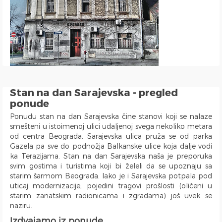
Dunavski kej
Hotel Jugoslavija
Stari Merkator
Stari Merkator Novi Beograd
Delta City
Bulevar Zorana Djindjica
Tosin bunar
Stan na dan Sarajevska - pregled
Park Tašmajdan
ponude
Pozeska ulica
Ponudu stan na dan Sarajevska čine stanovi koji se nalaze
Trg Republike
smešteni u istoimenoj ulici udaljenoj svega nekoliko metara
Naselje Belvil
od centra Beograda. Sarajevska ulica pruža se od parka
Apartmani u blizini Surčina
Gazela pa sve do podnožja Balkanske ulice koja dalje vodi
ka Terazijama. Stan na dan Sarajevska naša je preporuka
svim gostima i turistima koji bi želeli da se upoznaju sa
starim šarmom Beograda. Iako je i Sarajevska potpala pod
uticaj modernizacije, pojedini tragovi prošlosti (oličeni u
starim zanatskim radionicama i zgradama) još uvek se
naziru.
Izdvajamo iz ponude