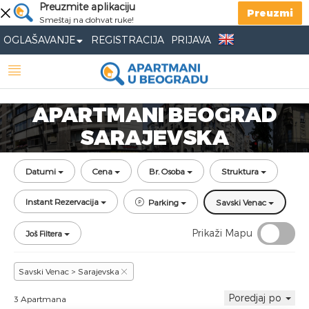
Preuzmite aplikaciju
Preuzmi
Smeštaj na dohvat ruke!
OGLAŠAVANJE
REGISTRACIJA
PRIJAVA
APARTMANI BEOGRAD
SARAJEVSKA
Datumi
Cena
Br. Osoba
Struktura
Instant Rezervacija
Parking
Savski Venac
Prikaži Mapu
Još Filtera
Savski Venac > Sarajevska
Poredjaj po
3 Apartmana