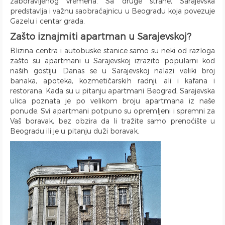
zaboravljenog vremena. Sa druge strane, Sarajevska
Sušilica za Veš
Terasa
iPad
Čajna Kuhinja
Klinički centar Srbije
predstavlja i važnu saobraćajnicu u Beogradu koja povezuje
Fen za Kosu
Posteljina
Telefon
Kuhinja u sklopu Dnevnog Boravka
Pancevacki most
Gazelu i centar grada.
Papuče
Peškiri
Trpezarija
Ulica Visokog Stevana
Zašto iznajmiti apartman u Sarajevskoj?
Bade Mantil
Zabranjeno pušenje
Trpezarijski Sto i Stolice
Mostarska petlja
Blizina centra i autobuske stanice samo su neki od razloga
Kozmetika
Recepcija
Deo za Ručavanje
Vasina ulica
zašto su apartmani u Sarajevskoj izrazito popularni kod
naših gostiju. Danas se u Sarajevskoj nalazi veliki broj
Toalet Papir
Kategorizovan
Aspirator
Beogradski Sajam
banaka, apoteka, kozmetičarskih radnji, ali i kafana i
Sredstva za Čišćenje
Vaučeri
Posudje i Escajg
Yu biznis centar
restorana. Kada su u pitanju apartmani Beograd, Sarajevska
Ulica Španskih boraca
ulica poznata je po velikom broju apartmana iz naše
ponude. Svi apartmani potpuno su opremljeni i spremni za
Naselje West 365
Vaš boravak, bez obzira da li tražite samo prenoćište u
Filmski grad
Beogradu ili je u pitanju duži boravak.
Karadjordjev park
KBC Zemun
Institut za majku i dete
Hram Svetog Save
Ulica Kneginje Zorke
Sportski centar 11 April
Opština Novi Beograd