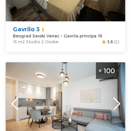
Cena
29 €
Gavrilo 3
Beograd Savski Venac ~ Gavrila principa 19
15 m2 Studio 2 Osobe
3.8
(2)
Dvosoban Apartman Velora BW Beograd Savski Venac
100
€
apartman za 3 osobe na Beogradu na vodi
Beograd
Lokacija:
Gosti:
3
Beograd Savski
Kvadratura :
55
Venac
m2
Adresa:
Bulevar
Struktura :
Vudroa Vilsona 4
Dvosoban
Cena
100 €