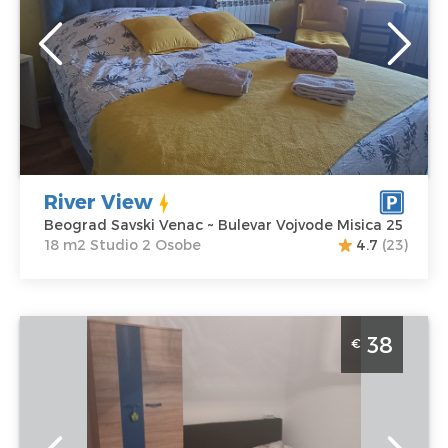
Lokacija:
Gosti:
2
Beograd Savski
Kvadratura :
18
Venac
m2
Adresa:
Bulevar
Struktura :
Vojvode Misica
Studio
25
Cena
34 €
River View
Beograd Savski Venac ~ Bulevar Vojvode Misica 25
18 m2 Studio 2 Osobe
4.7
(23)
Studio Apartman Studio Slavija 2 Beograd Savski Venac
38
€
velicine 27m2, za boravak do 2 osobe
Beograd
Lokacija:
Gosti:
2
Beograd Savski
Kvadratura :
27