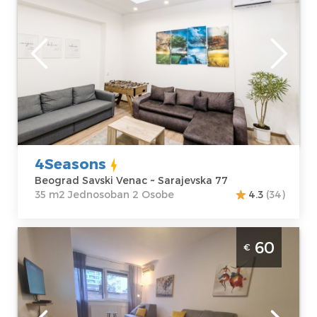
Beograd
Lokacija:
Gosti:
2
Beograd Savski
Kvadratura :
35
Venac
m2
Adresa:
Struktura :
Sarajevska 77
Jednosoban
Cena
35 €
4Seasons
Beograd Savski Venac ~ Sarajevska 77
35 m2 Jednosoban 2 Osobe
4.3
(34)
Moderan i komforan stan koji pruža sve
60
€
potrebno za život u centru grada.
Apartman se sastoji od spavaće sobe,
dnevne sobe ,kihinje, kupatila, terase
Beograd