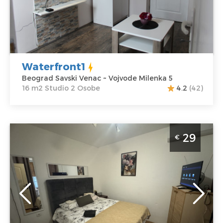
Venac
m2
Adresa:
Vojvode
Struktura :
Milenka 5
Studio
Cena
45 €
Waterfront1
Beograd Savski Venac ~ Vojvode Milenka 5
16 m2 Studio 2 Osobe
4.2
(42)
Studio Apartman Gavrilo 3 Beograd Savski Venac
29
€
velicine 15m2, moze da ugosti do 2 osobe.
Beograd
Lokacija:
Gosti:
2
Beograd Savski
Kvadratura :
15
Venac
m2
Adresa:
Gavrila
Struktura :
principa 19
Studio