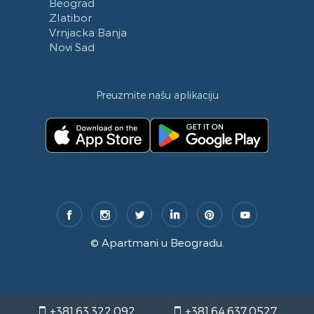
Beograd
Zlatibor
Vrnjacka Banja
Novi Sad
Preuzmite našu aplikaciju
©
Apartmani u Beogradu
.
+381.63.322.092
+381.64.637.0527