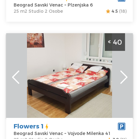
Beograd Savski Venac ~ Plzenjska 6
25 m2 Studio 2 Osobe
4.5
(18)
Studio Apartman Flowers 1 Beograd Savski Venac,
40
€
studio apartman, velicine 25m2 na odlicnoj lokaciji
Beograd
Lokacija:
Gosti:
2
Beograd Savski
Kvadratura :
25
Venac
m2
Adresa:
Vojvode
Struktura :
Milenka 41
Studio
Cena
40 €
Flowers 1
Beograd Savski Venac ~ Vojvode Milenka 41