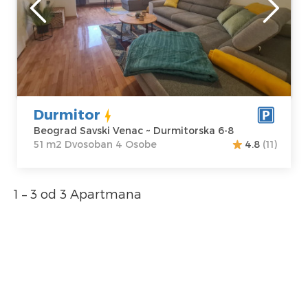
Lokacija:
Gosti:
4
Beograd Savski
Kvadratura :
51
Venac
m2
Adresa:
Struktura :
Durmitorska 6-8
Dvosoban
Cena
60 €
Durmitor
Beograd Savski Venac ~ Durmitorska 6-8
51 m2 Dvosoban 4 Osobe
4.8
(11)
1 – 3 od 3 Apartmana