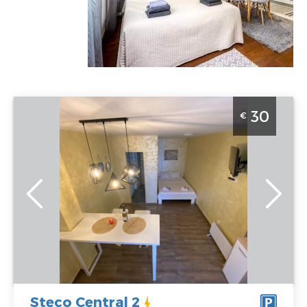
Studio Apartman steco central 2 Beograd Savski
30
€
Venac. Studio povrsine 25m2, za 2 osobe.
Beograd
Lokacija:
Gosti:
2
Beograd Savski
Kvadratura :
25
Venac
m2
Adresa:
Plzenjska
Struktura :
6
Studio
Cena
30 €
Steco Central 2