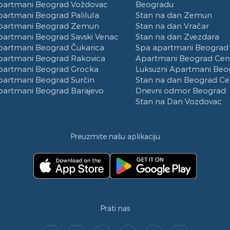
partmani Beograd Voždovac
Beogradu
partmani Beograd Palilula
Stan na dan Zemun
partmani Beograd Zemun
Stan na dan Vračar
partmani Beograd Savski Venac
Stan na dan Zvezdara
partmani Beograd Čukarica
Spa apartmani Beograd
partmani Beograd Rakovica
Apartmani Beograd Cen
partmani Beograd Grocka
Luksuzni Apartmani Beo
partmani Beograd Surčin
Stan na dan Beograd Ce
partmani Beograd Barajevo
Dnevni odmor Beograd
Stan na Dan Vozdovac
Preuzmite našu aplikaciju
Prati nas