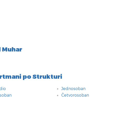
 Muhar
rtmani po Strukturi
dio
Jednosoban
soban
Četvorosoban
atilo
atne pogodnosti
a
nologija
anje
inja
 Smeštaja
n Plaćanja
izini
urnosne pogodnosti