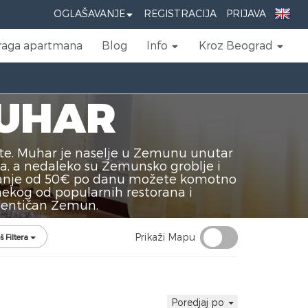
OGLAŠAVANJE
REGISTRACIJA
PRIJAVA
raga apartmana
Blog
Info
Kroz Beograd
MUHAR
te. Muhar je naselje u Zemunu unutar
a, a nedaleko su Zemunsko groblje i
 manje od 50€ po danu možete komotno
ekog od popularnih restorana i
autentičan Zemun.
Prikaži Mapu
š Filtera
Poredjaj po