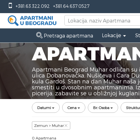
+381.63.322.092
+381.64.637.0527
Lokacije
S
Pretraga apartmana
APARTMAN
Apartmani Beograd Muhar odličan su i
ulica Dobanovačka, Nušićeva i Cara Du
kula Gardoš. Stan na dan Muhar naša
smestiti u dvosobnim apartmanima. Iz
picerija, zabavite se u obližnjoj kugla
Datumi
Cena
Br. Osoba
Struktu
Zemun > Muhar
0 Apartmana