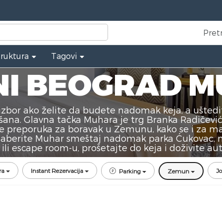
Pret
truktura
Tagovi
I BEOGRAD 
zbor ako želite da budete nadomak keja, a uštedi
šana. Glavna tačka Muhara je trg Branka Radičević
 je preporuka za boravak u Zemunu, kako se i za
aberite Muhar smeštaj nadomak parka Ćukovac, n
ni ili escape room-u, prošetajte do keja i doživite 
ra
Instant Rezervacija
Jo
Parking
Zemun