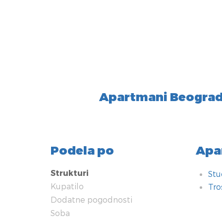
Apartmani Beograd
Podela po
Apa
Strukturi
Stu
Kupatilo
Tro
Dodatne pogodnosti
Kup
Dod
Sob
Teh
Grej
Kuh
Tip
Nači
U bl
Sig
Soba