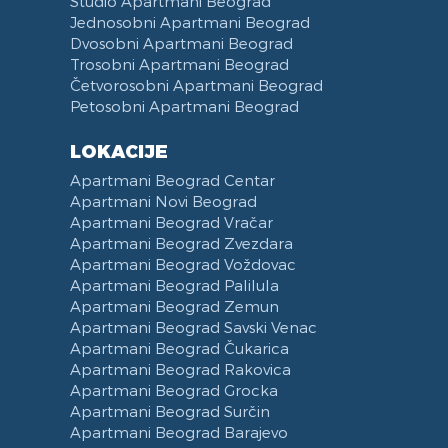
Studio Apartmani Beograd
Mašina za Sušenje Veša
Balkon
Daska za Peglanje
Računar
Mašina za Pranje Sudova
Autobuska stanica Beograd
Jednosobni Apartmani Beograd
Sušilica za Veš
Terasa
iPad
Čajna Kuhinja
Klinički centar Srbije
Dvosobni Apartmani Beograd
Fen za Kosu
Posteljina
Telefon
Kuhinja u sklopu Dnevnog Boravka
Pancevacki most
Trosobni Apartmani Beograd
Papuče
Peškiri
Trpezarija
Ulica Visokog Stevana
Četvorosobni Apartmani Beograd
Petosobni Apartmani Beograd
Bade Mantil
Zabranjeno pušenje
Trpezarijski Sto i Stolice
Mostarska petlja
Kozmetika
Recepcija
Deo za Ručavanje
Vasina ulica
LOKACIJE
Toalet Papir
Kategorizovan
Aspirator
Beogradski Sajam
Apartmani Beograd Centar
Sredstva za Čišćenje
Vaučeri
Posudje i Escajg
Yu biznis centar
Apartmani Novi Beograd
Ulica Španskih boraca
Apartmani Beograd Vračar
Naselje West 365
Apartmani Beograd Zvezdara
Apartmani Beograd Voždovac
Filmski grad
Apartmani Beograd Palilula
Karadjordjev park
Apartmani Beograd Zemun
KBC Zemun
Apartmani Beograd Savski Venac
Institut za majku i dete
Apartmani Beograd Čukarica
Hram Svetog Save
Apartmani Beograd Rakovica
Apartmani Beograd Grocka
Ulica Kneginje Zorke
Apartmani Beograd Surčin
Sportski centar 11 April
Apartmani Beograd Barajevo
Opština Novi Beograd