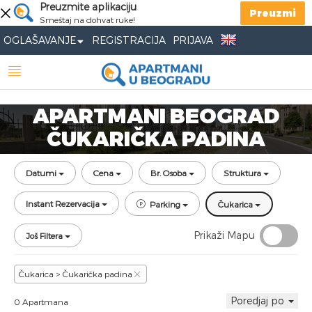
Preuzmite aplikaciju
Preuzmi
Smeštaj na dohvat ruke!
OGLAŠAVANJE
REGISTRACIJA
PRIJAVA
APARTMANI BEOGRAD
ČUKARIČKA PADINA
Datumi
Cena
Br. Osoba
Struktura
Instant Rezervacija
Parking
Čukarica
Prikaži Mapu
Još Filtera
Čukarica > Čukarička padina
Poredjaj po
0 Apartmana