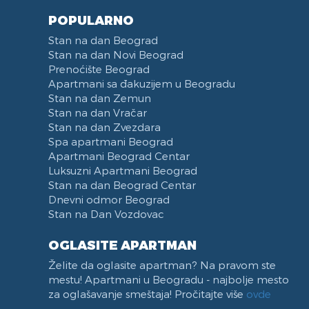
Dunavski kej
POPULARNO
Hotel Jugoslavija
Stan na dan Beograd
Stari Merkator
Stan na dan Novi Beograd
Prenoćište Beograd
Stari Merkator Novi Beograd
Apartmani sa đakuzijem u Beogradu
Delta City
Stan na dan Zemun
Bulevar Zorana Djindjica
Stan na dan Vračar
Tosin bunar
Stan na dan Zvezdara
Spa apartmani Beograd
Park Tašmajdan
Apartmani Beograd Centar
Pozeska ulica
Luksuzni Apartmani Beograd
Trg Republike
Stan na dan Beograd Centar
Naselje Belvil
Dnevni odmor Beograd
Stan na Dan Vozdovac
Apartmani u blizini Surčina
OGLASITE APARTMAN
Želite da oglasite apartman? Na pravom ste
mestu! Apartmani u Beogradu - najbolje mesto
za oglašavanje smeštaja! Pročitajte više
ovde