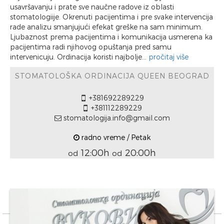
usavršavanju i prate sve naučne radove iz oblasti
stomatologiije. Okrenuti pacijentima i pre svake intervencija
rade analizu smanjujući efekat greške na sam minimum.
Ljubaznost prema pacijentima i komunikacija usmerena ka
pacijentima radi njihovog opuštanja pred samu
intervenicuju. Ordinacija koristi najbolje...
pročitaj više
STOMATOLOŠKA ORDINACIJA QUEEN BEOGRAD
+381692289229
+381112289229
stomatologija.info@gmail.com
radno vreme / Petak
12:00h
20:00h
od
od