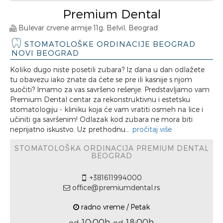
Premium Dental
Bulevar crvene armije 11g, Belvil, Beograd
STOMATOLOŠKE ORDINACIJE BEOGRAD
NOVI BEOGRAD
Koliko dugo niste posetili zubara? Iz dana u dan odlažete
tu obavezu iako znate da ćete se pre ili kasnije s njom
suočiti? Imamo za vas savršeno rešenje. Predstavljamo vam
Premium Dental centar za rekonstruktivnu i estetsku
stomatologiju - kliniku koja će vam vratiti osmeh na lice i
učiniti ga savršenim! Odlazak kod zubara ne mora biti
neprijatno iskustvo. Uz prethodnu...
pročitaj više
STOMATOLOŠKA ORDINACIJA PREMIUM DENTAL
BEOGRAD
+381611994000
office@premiumdental.rs
radno vreme / Petak
10:00h
18:00h
od
od