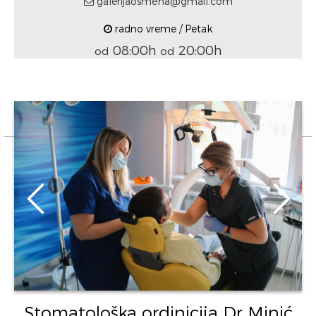
galerijaosmeha@gmail.com
radno vreme / Petak
08:00h
20:00h
od
od
Stomatološka ordinicija Dr Minić