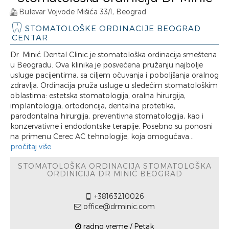
Bulevar Vojvode Mišića 33/1, Beograd
STOMATOLOŠKE ORDINACIJE BEOGRAD
CENTAR
Dr. Minić Dental Clinic je stomatološka ordinacija smeštena
u Beogradu. Ova klinika je posvećena pružanju najbolje
usluge pacijentima, sa ciljem očuvanja i poboljšanja oralnog
zdravlja. Ordinacija pruža usluge u sledećim stomatološkim
oblastima: estetska stomatologija, oralna hirurgija,
implantologija, ortodoncija, dentalna protetika,
parodontalna hirurgija, preventivna stomatologija, kao i
konzervativne i endodontske terapije. Posebno su ponosni
na primenu Cerec AC tehnologije, koja omogućava...
pročitaj više
STOMATOLOŠKA ORDINACIJA STOMATOLOŠKA
ORDINICIJA DR MINIĆ BEOGRAD
+38163210026
office@drminic.com
radno vreme / Petak