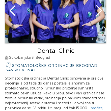
Dental Clinic
Sokobanjska 3, Beograd
STOMATOLOŠKE ORDINACIJE BEOGRAD
SAVSKI VENAC
Stomatološka ordinacija Dental Clinic osnovana je pre dve
decenije, a od tada do danas postala je sinonim za
profesionalno, stručno i vrhunsko pružanje svih vrsta
stomatoloških usluga, kako u Srbiji, tako i van granica naše
zemlje. Vrhunski kadar, ordinacija po najvišim standardima i
najsavremeniji svetski oprema i materijali dovoljana su
pozivnica da se i Vi pridružiti broju od čak 15.000...
pročitaj