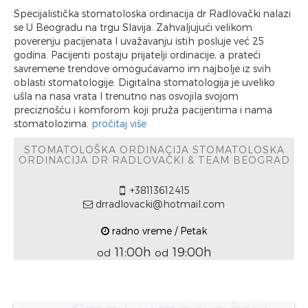
Specijalistička stomatoloska ordinacija dr Radlovački nalazi
se U Beogradu na trgu Slavija. Zahvaljujući velikom
poverenju pacijenata I uvažavanju istih posluje već 25
godina. Pacijenti postaju prijatelji ordinacije, a prateći
savremene trendove omogućavamo im najbolje iz svih
oblasti stomatologije. Digitalna stomatologija je uveliko
ušla na nasa vrata I trenutno nas osvojila svojom
preciznošću i komforom koji pruža pacijentima i nama
stomatolozima.
pročitaj više
STOMATOLOŠKA ORDINACIJA STOMATOLOSKA
ORDINACIJA DR RADLOVAČKI & TEAM BEOGRAD
+38113612415
drradlovacki@hotmail.com
radno vreme / Petak
11:00h
19:00h
od
od