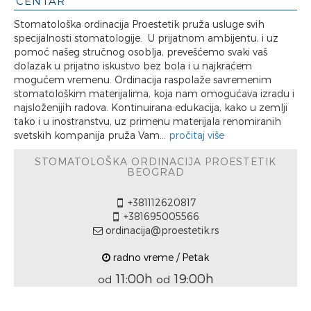
CENTAR
Stomatološka ordinacija Proestetik pruža usluge svih
specijalnosti stomatologije. U prijatnom ambijentu, i uz
pomoć našeg stručnog osoblja, prevešćemo svaki vaš
dolazak u prijatno iskustvo bez bola i u najkraćem
mogućem vremenu. Ordinacija raspolaže savremenim
stomatološkim materijalima, koja nam omogućava izradu i
najsloženijih radova. Kontinuirana edukacija, kako u zemlji
tako i u inostranstvu, uz primenu materijala renomiranih
svetskih kompanija pruža Vam...
pročitaj više
STOMATOLOŠKA ORDINACIJA PROESTETIK
BEOGRAD
+381112620817
+381695005566
ordinacija@proestetik.rs
radno vreme / Petak
11:00h
19:00h
od
od