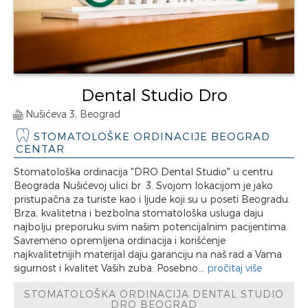
Dental Studio Dro
Nušićeva 3, Beograd
STOMATOLOŠKE ORDINACIJE BEOGRAD
CENTAR
Stomatološka ordinacija "DRO Dental Studio" u centru
Beograda Nušićevoj ulici br. 3. Svojom lokacijom je jako
pristupačna za turiste kao i ljude koji su u poseti Beogradu.
Brza, kvalitetna i bezbolna stomatološka usluga daju
najbolju preporuku svim našim potencijalnim pacijentima.
Savremeno opremljena ordinacija i korišćenje
najkvalitetnijih materijal daju garanciju na naš rad a Vama
sigurnost i kvalitet Vaših zuba. Posebno...
pročitaj više
STOMATOLOŠKA ORDINACIJA DENTAL STUDIO
DRO BEOGRAD