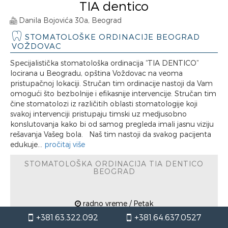
TIA dentico
Danila Bojovića 30a, Beograd
STOMATOLOŠKE ORDINACIJE BEOGRAD
VOŽDOVAC
Specijalistička stomatološka ordinacija “TIA DENTICO”
locirana u Beogradu, opština Voždovac na veoma
pristupačnoj lokaciji. Stručan tim ordinacije nastoji da Vam
omogući što bezbolnije i efikasnije intervencije. Stručan tim
čine stomatolozi iz različitih oblasti stomatologije koji
svakoj intervenciji pristupaju timski uz medjusobno
konslutovanja kako bi od samog pregleda imali jasnu viziju
rešavanja Vašeg bola. Naš tim nastoji da svakog pacijenta
edukuje...
pročitaj više
STOMATOLOŠKA ORDINACIJA TIA DENTICO
BEOGRAD
radno vreme / Petak
+381.63.322.092
+381.64.637.0527
12:00h
20:00h
od
od