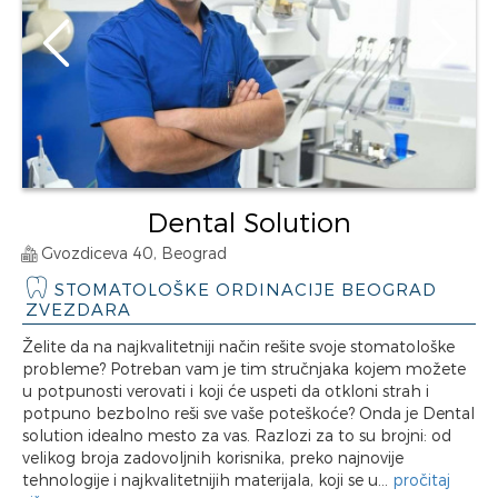
Dental Solution
Gvozdiceva 40, Beograd
STOMATOLOŠKE ORDINACIJE BEOGRAD
ZVEZDARA
Želite da na najkvalitetniji način rešite svoje stomatološke
probleme? Potreban vam je tim stručnjaka kojem možete
u potpunosti verovati i koji će uspeti da otkloni strah i
potpuno bezbolno reši sve vaše poteškoće? Onda je Dental
solution idealno mesto za vas. Razlozi za to su brojni: od
velikog broja zadovoljnih korisnika, preko najnovije
tehnologije i najkvalitetnijih materijala, koji se u...
pročitaj