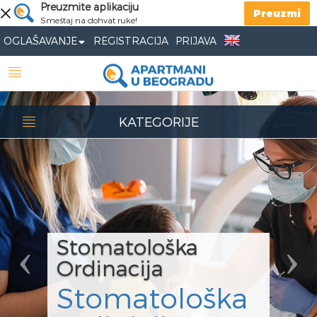
Previous
Preuzmite aplikaciju
Nex
Preuzmi
Smeštaj na dohvat ruke!
OGLAŠAVANJE
REGISTRACIJA
PRIJAVA
KATEGORIJE
Stomatološka
Ordinacija
Stomatološka