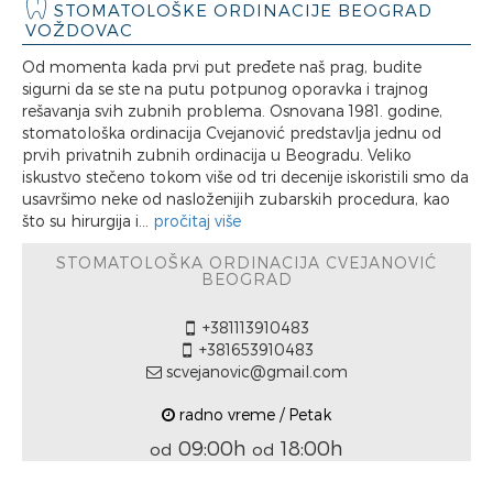
STOMATOLOŠKE ORDINACIJE BEOGRAD
VOŽDOVAC
Od momenta kada prvi put pređete naš prag, budite
sigurni da se ste na putu potpunog oporavka i trajnog
rešavanja svih zubnih problema. Osnovana 1981. godine,
stomatološka ordinacija Cvejanović predstavlja jednu od
prvih privatnih zubnih ordinacija u Beogradu. Veliko
iskustvo stečeno tokom više od tri decenije iskoristili smo da
usavršimo neke od nasloženijih zubarskih procedura, kao
što su hirurgija i...
pročitaj više
STOMATOLOŠKA ORDINACIJA CVEJANOVIĆ
BEOGRAD
+381113910483
+381653910483
scvejanovic@gmail.com
radno vreme / Petak
09:00h
18:00h
od
od