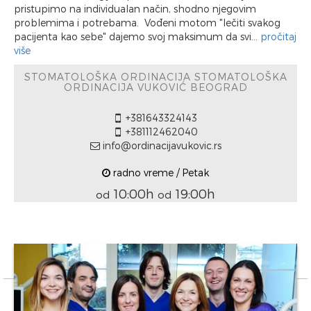
pristupimo na individualan način, shodno njegovim
problemima i potrebama. Vođeni motom "lečiti svakog
pacijenta kao sebe" dajemo svoj maksimum da svi...
pročitaj
više
STOMATOLOŠKA ORDINACIJA STOMATOLOŠKA
ORDINACIJA VUKOVIĆ BEOGRAD
+381643324143
+381112462040
info@ordinacijavukovic.rs
radno vreme / Petak
10:00h
19:00h
od
od