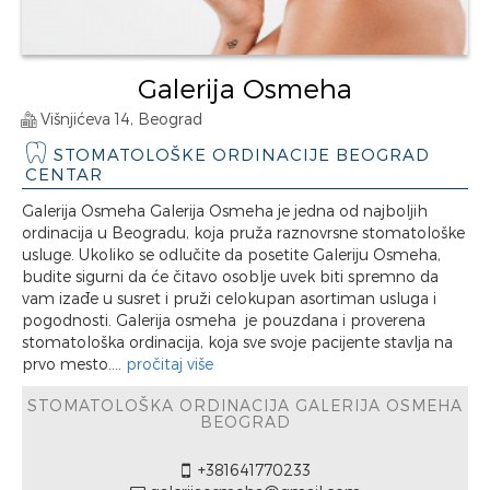
Galerija Osmeha
Višnjićeva 14, Beograd
STOMATOLOŠKE ORDINACIJE BEOGRAD
CENTAR
Galerija Osmeha Galerija Osmeha je jedna od najboljih
ordinacija u Beogradu, koja pruža raznovrsne stomatološke
usluge. Ukoliko se odlučite da posetite Galeriju Osmeha,
budite sigurni da će čitavo osoblje uvek biti spremno da
vam izađe u susret i pruži celokupan asortiman usluga i
pogodnosti. Galerija osmeha je pouzdana i proverena
stomatološka ordinacija, koja sve svoje pacijente stavlja na
prvo mesto....
pročitaj više
STOMATOLOŠKA ORDINACIJA GALERIJA OSMEHA
BEOGRAD
+381641770233