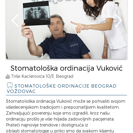
Stomatološka ordinacija Vuković
Triše Kaclerovića 10/3, Beograd
STOMATOLOŠKE ORDINACIJE BEOGRAD
VOŽDOVAC
Stomatološka ordinacija Vuković može se pohvaliti svojom
višedecenijskom tradicijom i prepoznatljivim kvalitetom.
Zahvaljujući poverenju koje smo izgradili, kroz našu
ordinaciju prošlo je više hiljada zadovoljnih pacijenata.
Prateći najnovije trendove i dostignuća iz
oblasti stomatologije u prilici smo da svakom klijentu