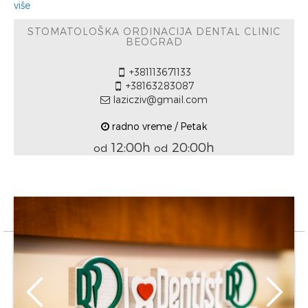
više
STOMATOLOŠKA ORDINACIJA DENTAL CLINIC
BEOGRAD
+381113671133
+38163283087
lazicziv@gmail.com
radno vreme / Petak
12:00h
20:00h
od
od