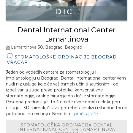
Dental International Center
Lamartinova
Lamartinova 30. Beograd, Beograd
STOMATOLOŠKE ORDINACIJE BEOGRAD
VRAČAR
Jedan od vodećih centara za stomatologiju i
implantologiju u Beograd, Dental international center vam
nudi niz usluga koje će vaš osmeh učiniti savršenim - od
izbeljivanja zuba preko protetike, konzervativne
stomatologije, oralne hirurgije do dečije stomatologije.
Posebna prednost je i to što ćete ovde dobiti celokupnu
uslugu - 3D snimak, čitavu potrebnu analizu i shodno tome
potrebnu intervenciju. Neće biti...
pročitaj više
STOMATOLOŠKA ORDINACIJA DENTAL
INTERNATIONAL CENTER LAMARTINOVA