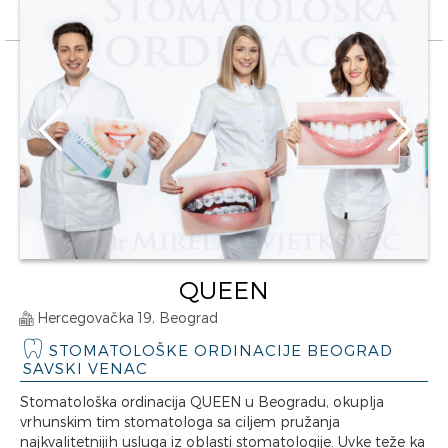
QUEEN
Hercegovačka 19, Beograd
STOMATOLOŠKE ORDINACIJE BEOGRAD
SAVSKI VENAC
Stomatološka ordinacija QUEEN u Beogradu, okuplja
vrhunskim tim stomatologa sa ciljem pružanja
najkvalitetnijih usluga iz oblasti stomatologije. Uvke teže ka