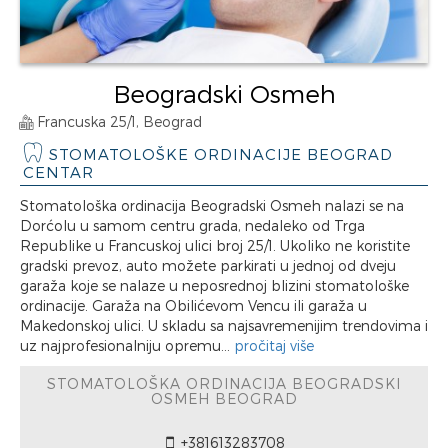
Beogradski Osmeh
Francuska 25/1, Beograd
STOMATOLOŠKE ORDINACIJE BEOGRAD
CENTAR
Stomatološka ordinacija Beogradski Osmeh nalazi se na
Dorćolu u samom centru grada, nedaleko od Trga
Republike u Francuskoj ulici broj 25/1. Ukoliko ne koristite
gradski prevoz, auto možete parkirati u jednoj od dveju
garaža koje se nalaze u neposrednoj blizini stomatološke
ordinacije. Garaža na Obilićevom Vencu ili garaža u
Makedonskoj ulici. U skladu sa najsavremenijim trendovima i
uz najprofesionalniju opremu...
pročitaj više
STOMATOLOŠKA ORDINACIJA BEOGRADSKI
OSMEH BEOGRAD
+381613283708