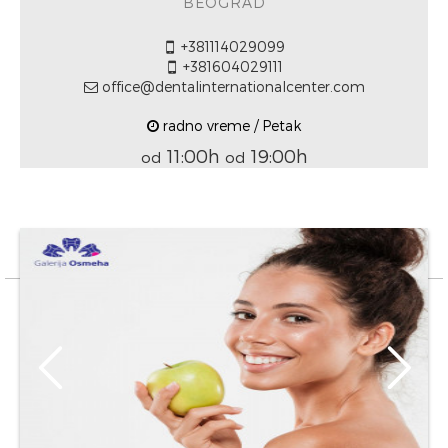
BEOGRAD
+381114029099
+381604029111
office@dentalinternationalcenter.com
radno vreme / Petak
11:00h
19:00h
od
od