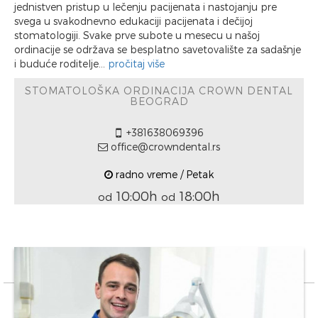
jednistven pristup u lečenju pacijenata i nastojanju pre
svega u svakodnevno edukaciji pacijenata i dečijoj
stomatologiji. Svake prve subote u mesecu u našoj
ordinacije se održava se besplatno savetovalište za sadašnje
i buduće roditelje...
pročitaj više
STOMATOLOŠKA ORDINACIJA CROWN DENTAL
BEOGRAD
+381638069396
office@crowndental.rs
radno vreme / Petak
10:00h
18:00h
od
od