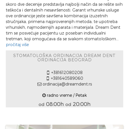
skoro dve decenije predstavlja najbolji način da se rešite svih
teškoća i dentalnih nesavršenosti. Garant vrhunske usluge
ove ordinancije jeste savršena kombinacija izuzetnih
stručnjaka, primena najproverenijih metoda, te upotreba
vrhunskih, najmodernijih aparata i materijala. Dream Dent
tim se posvećuje pacijentu uz poseban individualni
tretman, koji omogućava da se svakom stomatološkom...
pročitaj više
STOMATOLOŠKA ORDINACIJA DREAM DENT
ORDINACIJA BEOGRAD
+381612080208
+381640589060
ordinacija@dreamdent.rs
radno vreme / Petak
08:00h
20:00h
od
od