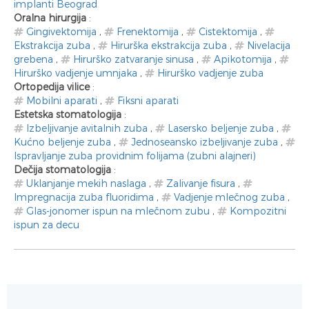
implanti Beograd
Oralna hirurgija
:
Gingivektomija
,
Frenektomija
,
Cistektomija
,
Ekstrakcija zuba
,
Hirurška ekstrakcija zuba
,
Nivelacija
grebena
,
Hirurško zatvaranje sinusa
,
Apikotomija
,
Hirurško vadjenje umnjaka
,
Hirurško vadjenje zuba
Ortopedija vilice
:
Mobilni aparati
,
Fiksni aparati
Estetska stomatologija
:
Izbeljivanje avitalnih zuba
,
Lasersko beljenje zuba
,
Kućno beljenje zuba
,
Jednoseansko izbeljivanje zuba
,
Ispravljanje zuba providnim folijama (zubni alajneri)
Dečija stomatologija
:
Uklanjanje mekih naslaga
,
Zalivanje fisura
,
Impregnacija zuba fluoridima
,
Vadjenje mlečnog zuba
,
Glas-jonomer ispun na mlečnom zubu
,
Kompozitni
ispun za decu