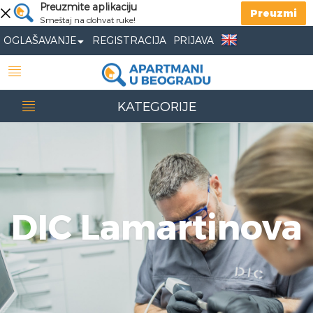
Preuzmite aplikaciju
Preuzmi
Smeštaj na dohvat ruke!
OGLAŠAVANJE
REGISTRACIJA
PRIJAVA
KATEGORIJE
DIC Lamartinova