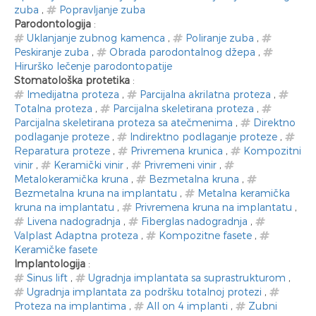
zuba
,
Popravljanje zuba
Parodontologija
:
Uklanjanje zubnog kamenca
,
Poliranje zuba
,
Peskiranje zuba
,
Obrada parodontalnog džepa
,
Hirurško lečenje parodontopatije
Stomatološka protetika
:
Imedijatna proteza
,
Parcijalna akrilatna proteza
,
Totalna proteza
,
Parcijalna skeletirana proteza
,
Parcijalna skeletirana proteza sa atečmenima
,
Direktno
podlaganje proteze
,
Indirektno podlaganje proteze
,
Reparatura proteze
,
Privremena krunica
,
Kompozitni
vinir
,
Keramički vinir
,
Privremeni vinir
,
Metalokeramička kruna
,
Bezmetalna kruna
,
Bezmetalna kruna na implantatu
,
Metalna keramička
kruna na implantatu
,
Privremena kruna na implantatu
,
Livena nadogradnja
,
Fiberglas nadogradnja
,
Valplast Adaptna proteza
,
Kompozitne fasete
,
Keramičke fasete
Implantologija
:
Sinus lift
,
Ugradnja implantata sa suprastrukturom
,
Ugradnja implantata za podršku totalnoj protezi
,
Proteza na implantima
,
All on 4 implanti
,
Zubni