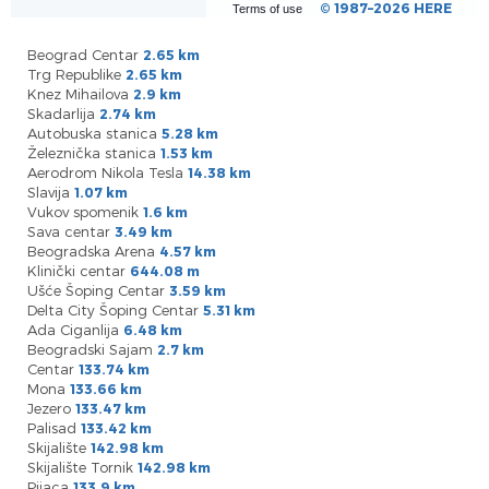
© 1987–2026 HERE
Terms of use
Beograd Centar
2.65 km
Trg Republike
2.65 km
Knez Mihailova
2.9 km
Skadarlija
2.74 km
Autobuska stanica
5.28 km
Železnička stanica
1.53 km
Aerodrom Nikola Tesla
14.38 km
Slavija
1.07 km
Vukov spomenik
1.6 km
Sava centar
3.49 km
Beogradska Arena
4.57 km
Klinički centar
644.08 m
Ušće Šoping Centar
3.59 km
Delta City Šoping Centar
5.31 km
Ada Ciganlija
6.48 km
Beogradski Sajam
2.7 km
Centar
133.74 km
Mona
133.66 km
Jezero
133.47 km
Palisad
133.42 km
Skijalište
142.98 km
Skijalište Tornik
142.98 km
Pijaca
133.9 km