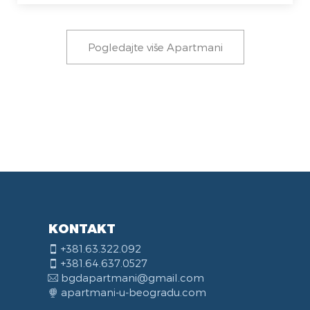
Pogledajte više Apartmani
KONTAKT
+381.63.322.092
+381.64.637.0527
bgdapartmani@gmail.com
apartmani-u-beogradu.com