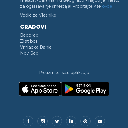
mestu! Apartmani u Beogradu - najbolje mesto
za oglašavanje smeštaja! Pročitajte više
ovde
Vodič za Vlasnike
GRADOVI
Beograd
Zlatibor
Vrnjacka Banja
Novi Sad
Preuzmite našu aplikaciju