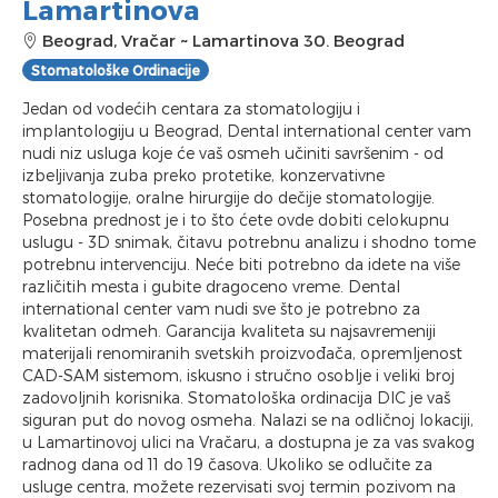
Lamartinova
Beograd, Vračar
~
Lamartinova 30. Beograd
Stomatološke Ordinacije
Jedan od vodećih centara za stomatologiju i
implantologiju u Beograd, Dental international center vam
nudi niz usluga koje će vaš osmeh učiniti savršenim - od
izbeljivanja zuba preko protetike, konzervativne
stomatologije, oralne hirurgije do dečije stomatologije.
Posebna prednost je i to što ćete ovde dobiti celokupnu
uslugu - 3D snimak, čitavu potrebnu analizu i shodno tome
potrebnu intervenciju. Neće biti potrebno da idete na više
različitih mesta i gubite dragoceno vreme. Dental
international center vam nudi sve što je potrebno za
kvalitetan odmeh. Garancija kvaliteta su najsavremeniji
materijali renomiranih svetskih proizvođača, opremljenost
CAD-SAM sistemom, iskusno i stručno osoblje i veliki broj
zadovoljnih korisnika. Stomatološka ordinacija DIC je vaš
siguran put do novog osmeha. Nalazi se na odličnoj lokaciji,
u Lamartinovoj ulici na Vračaru, a dostupna je za vas svakog
radnog dana od 11 do 19 časova. Ukoliko se odlučite za
usluge centra, možete rezervisati svoj termin pozivom na