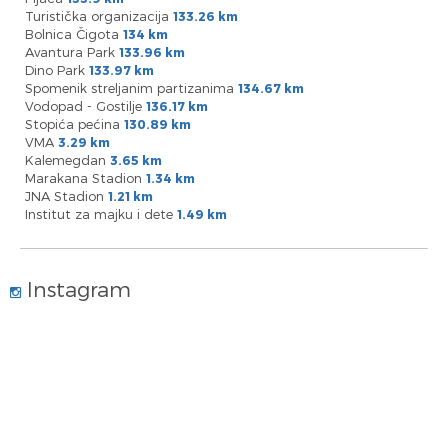
Turistička organizacija
133.26 km
Bolnica Čigota
134 km
Avantura Park
133.96 km
Dino Park
133.97 km
Spomenik streljanim partizanima
134.67 km
Vodopad - Gostilje
136.17 km
Stopića pećina
130.89 km
VMA
3.29 km
Kalemegdan
3.65 km
Marakana Stadion
1.34 km
JNA Stadion
1.21 km
Institut za majku i dete
1.49 km
Instagram