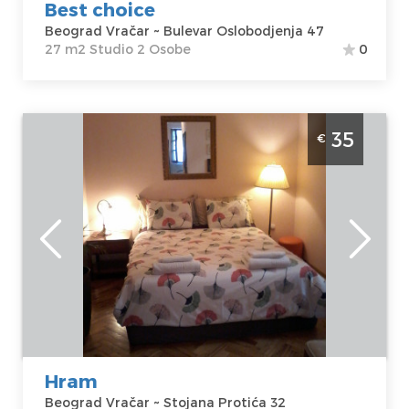
Best choice
Beograd Vračar ~ Bulevar Oslobodjenja 47
27 m2 Studio 2 Osobe
0
Jednosobni Apartman Hram u Beogradu - Lokacija
35
€
Vračar
Beograd
Lokacija:
Gosti:
2
Beograd Vračar
Kvadratura :
25
Adresa:
Stojana
m2
Protića 32
Struktura :
Cena
35 €
Jednosoban
Hram
Beograd Vračar ~ Stojana Protića 32