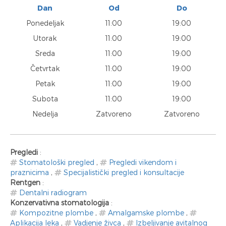
Dan
Od
Do
Ponedeljak
11:00
19:00
Utorak
11:00
19:00
Sreda
11:00
19:00
Četvrtak
11:00
19:00
Petak
11:00
19:00
Subota
11:00
19:00
Nedelja
Zatvoreno
Zatvoreno
Pregledi
:
Stomatološki pregled
,
Pregledi vikendom i
praznicima
,
Specijalistički pregled i konsultacije
Rentgen
:
Dentalni radiogram
Konzervativna stomatologija
:
Kompozitne plombe
,
Amalgamske plombe
,
Aplikacija leka
,
Vadjenje živca
,
Izbeljivanje avitalnog