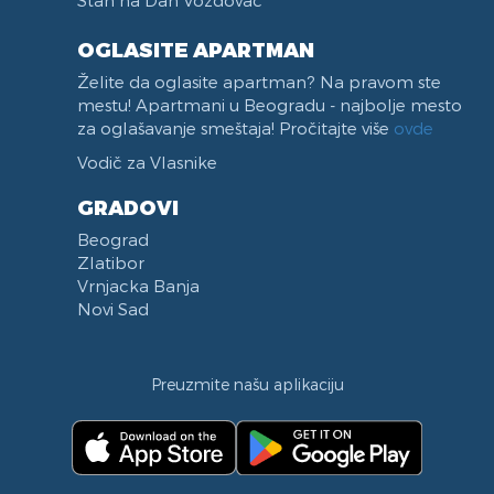
OGLASITE APARTMAN
Želite da oglasite apartman? Na pravom ste
mestu! Apartmani u Beogradu - najbolje mesto
za oglašavanje smeštaja! Pročitajte više
ovde
Vodič za Vlasnike
GRADOVI
Beograd
Zlatibor
Vrnjacka Banja
Novi Sad
Preuzmite našu aplikaciju