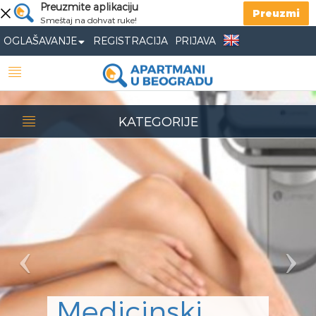
Previous
Preuzmite aplikaciju
Nex
Preuzmi
Smeštaj na dohvat ruke!
OGLAŠAVANJE
REGISTRACIJA
PRIJAVA
KATEGORIJE
Medicinski