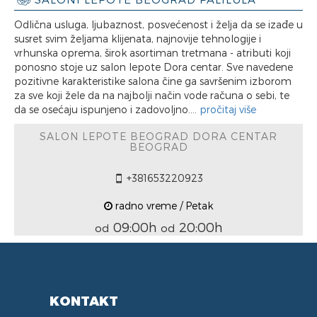
Odlična usluga, ljubaznost, posvećenost i želja da se izađe u
susret svim željama klijenata, najnovije tehnologije i
vrhunska oprema, širok asortiman tretmana - atributi koji
ponosno stoje uz salon lepote Dora centar. Sve navedene
pozitivne karakteristike salona čine ga savršenim izborom
za sve koji žele da na najbolji način vode računa o sebi, te
da se osećaju ispunjeno i zadovoljno....
pročitaj više
SALON LEPOTE BEOGRAD DORA CENTAR
BEOGRAD
+381653220923
radno vreme / Petak
09:00h
20:00h
od
od
KONTAKT