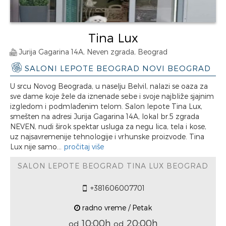
Tina Lux
Jurija Gagarina 14A, Neven zgrada, Beograd
SALONI LEPOTE BEOGRAD NOVI BEOGRAD
U srcu Novog Beograda, u naselju Belvil, nalazi se oaza za
sve dame koje žele da iznenade sebe i svoje najbliže sjajnim
izgledom i podmlađenim telom. Salon lepote Tina Lux,
smešten na adresi Jurija Gagarina 14A, lokal br.5 zgrada
NEVEN, nudi širok spektar usluga za negu lica, tela i kose,
uz najsavremenije tehnologije i vrhunske proizvode. Tina
Lux nije samo...
pročitaj više
SALON LEPOTE BEOGRAD TINA LUX BEOGRAD
+381606007701
radno vreme / Petak
10:00h
20:00h
od
od