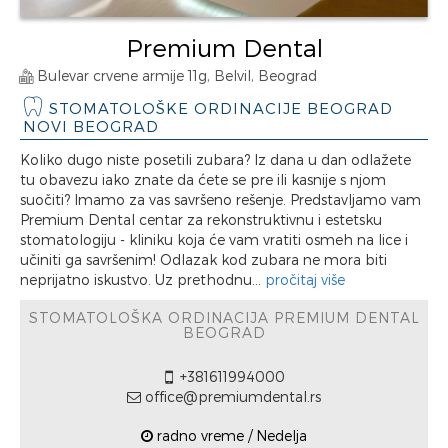
Premium Dental
Bulevar crvene armije 11g, Belvil, Beograd
STOMATOLOŠKE ORDINACIJE BEOGRAD
NOVI BEOGRAD
Koliko dugo niste posetili zubara? Iz dana u dan odlažete
tu obavezu iako znate da ćete se pre ili kasnije s njom
suočiti? Imamo za vas savršeno rešenje. Predstavljamo vam
Premium Dental centar za rekonstruktivnu i estetsku
stomatologiju - kliniku koja će vam vratiti osmeh na lice i
učiniti ga savršenim! Odlazak kod zubara ne mora biti
neprijatno iskustvo. Uz prethodnu...
pročitaj više
STOMATOLOŠKA ORDINACIJA PREMIUM DENTAL
BEOGRAD
+381611994000
office@premiumdental.rs
radno vreme / Nedelja