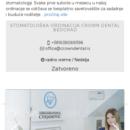
stomatologiji. Svake prve subote u mesecu u našoj
ordinacije se održava se besplatno savetovalište za sadašnje
i buduće roditelje...
pročitaj više
STOMATOLOŠKA ORDINACIJA CROWN DENTAL
BEOGRAD
+381638069396
office@crowndental.rs
radno vreme / Nedelja
Zatvoreno