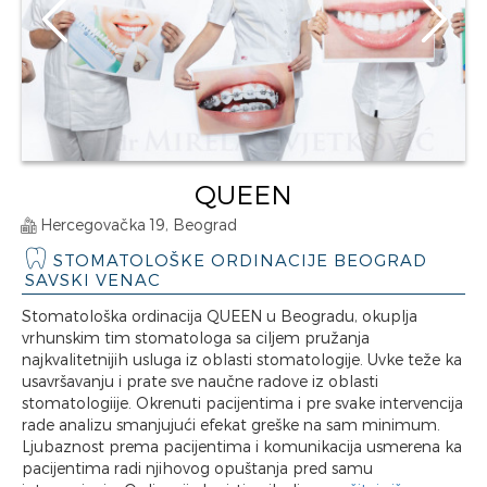
QUEEN
Hercegovačka 19, Beograd
STOMATOLOŠKE ORDINACIJE BEOGRAD
SAVSKI VENAC
Stomatološka ordinacija QUEEN u Beogradu, okuplja
vrhunskim tim stomatologa sa ciljem pružanja
najkvalitetnijih usluga iz oblasti stomatologije. Uvke teže ka
usavršavanju i prate sve naučne radove iz oblasti
stomatologiije. Okrenuti pacijentima i pre svake intervencija
rade analizu smanjujući efekat greške na sam minimum.
Ljubaznost prema pacijentima i komunikacija usmerena ka
pacijentima radi njihovog opuštanja pred samu