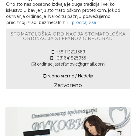
Ono što nas posebno izdvaja je duga tradicija i veliko
iskustvo u bavljenju stomatološkom protetikom, još od
osnivanja ordinacije. Naročitu pažnju posvećujemo
preciznoj izradi bezmetalnih i...
pročitaj više
STOMATOLOŠKA ORDINACIJA STOMATOLOŠKA
ORDINACIJA STEFANOVIĆ BEOGRAD
+381113221369
+381641825955
ordinacijastefanovic@gmail.com
radno vreme / Nedelja
Zatvoreno