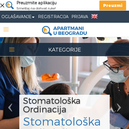
Previous
Preuzmite aplikaciju
Nex
Preuzmi
Smeštaj na dohvat ruke!
OGLAŠAVANJE
REGISTRACIJA
PRIJAVA
KATEGORIJE
Stomatološka
Ordinacija
Stomatološka