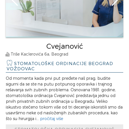
Cvejanović
Triše Kaclerovića 6a, Beograd
STOMATOLOŠKE ORDINACIJE BEOGRAD
VOŽDOVAC
Od momenta kada prvi put pređete naš prag, budite
sigurni da se ste na putu potpunog oporavka i trajnog
rešavanja svih zubnih problema. Osnovana 1981. godine,
stomatološka ordinacija Cvejanović predstavlja jednu od
prvih privatnih zubnih ordinacija u Beogradu. Veliko
iskustvo stečeno tokom više od tri decenije iskoristili smo da
usavršimo neke od nasloženijih zubarskih procedura, kao
što su hirurgija i...
pročitaj više