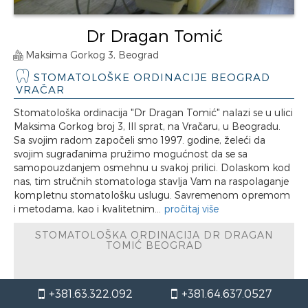
Dr Dragan Tomić
Maksima Gorkog 3, Beograd
STOMATOLOŠKE ORDINACIJE BEOGRAD
VRAČAR
Stomatološka ordinacija "Dr Dragan Tomić" nalazi se u ulici
Maksima Gorkog broj 3, III sprat, na Vračaru, u Beogradu.
Sa svojim radom započeli smo 1997. godine, želeći da
svojim sugrađanima pružimo mogućnost da se sa
samopouzdanjem osmehnu u svakoj prilici. Dolaskom kod
nas, tim stručnih stomatologa stavlja Vam na raspolaganje
kompletnu stomatološku uslugu. Savremenom opremom
i metodama, kao i kvalitetnim...
pročitaj više
STOMATOLOŠKA ORDINACIJA DR DRAGAN
TOMIĆ BEOGRAD
radno vreme / Nedelja
+381.63.322.092
+381.64.637.0527