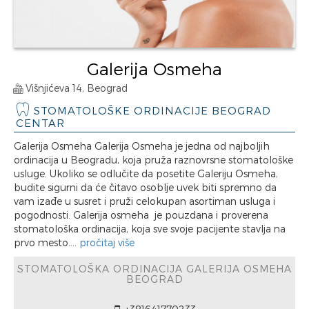
Galerija Osmeha
Višnjićeva 14, Beograd
STOMATOLOŠKE ORDINACIJE BEOGRAD
CENTAR
Galerija Osmeha Galerija Osmeha je jedna od najboljih
ordinacija u Beogradu, koja pruža raznovrsne stomatološke
usluge. Ukoliko se odlučite da posetite Galeriju Osmeha,
budite sigurni da će čitavo osoblje uvek biti spremno da
vam izađe u susret i pruži celokupan asortiman usluga i
pogodnosti. Galerija osmeha je pouzdana i proverena
stomatološka ordinacija, koja sve svoje pacijente stavlja na
prvo mesto....
pročitaj više
STOMATOLOŠKA ORDINACIJA GALERIJA OSMEHA
BEOGRAD