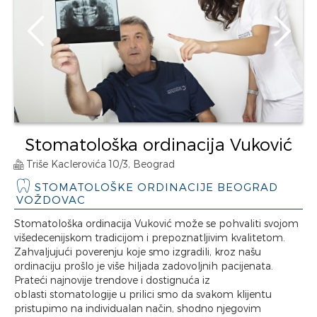
Stomatološka ordinacija Vuković
Triše Kaclerovića 10/3, Beograd
STOMATOLOŠKE ORDINACIJE BEOGRAD
VOŽDOVAC
Stomatološka ordinacija Vuković može se pohvaliti svojom
višedecenijskom tradicijom i prepoznatljivim kvalitetom.
Zahvaljujući poverenju koje smo izgradili, kroz našu
ordinaciju prošlo je više hiljada zadovoljnih pacijenata.
Prateći najnovije trendove i dostignuća iz
oblasti stomatologije u prilici smo da svakom klijentu
pristupimo na individualan način, shodno njegovim