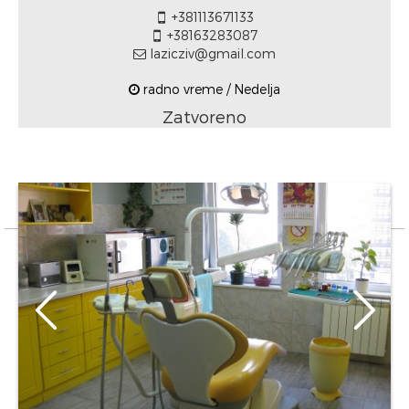
+381113671133
+38163283087
lazicziv@gmail.com
radno vreme / Nedelja
Zatvoreno