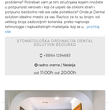
probleme? Potreban vam je tim stručnjaka kojem možete
u potpunosti verovati i koji će uspeti da otkloni strah i
potpuno bezbolno reši sve vaše poteškoće? Onda je Dental
solution idealno mesto za vas. Razlozi za to su brojni: od
velikog broja zadovoljnih korisnika, preko najnovije
tehnologije i najkvalitetnijih materijala, koji se u...
pročitaj
više
STOMATOLOŠKA ORDINACIJA DENTAL
SOLUTION BEOGRAD
+38164 1294683
radno vreme / Nedelja
11:00h
20:00h
od
od