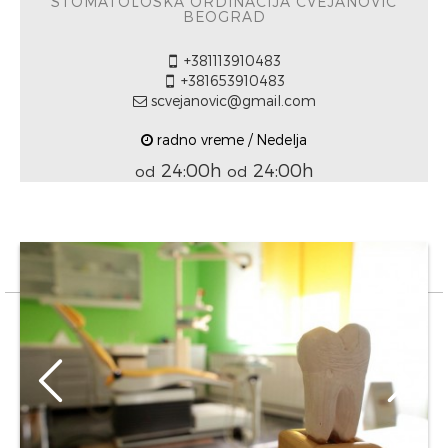
STOMATOLOŠKA ORDINACIJA CVEJANOVIĆ
BEOGRAD
+381113910483
+381653910483
scvejanovic@gmail.com
radno vreme / Nedelja
24:00h
24:00h
od
od