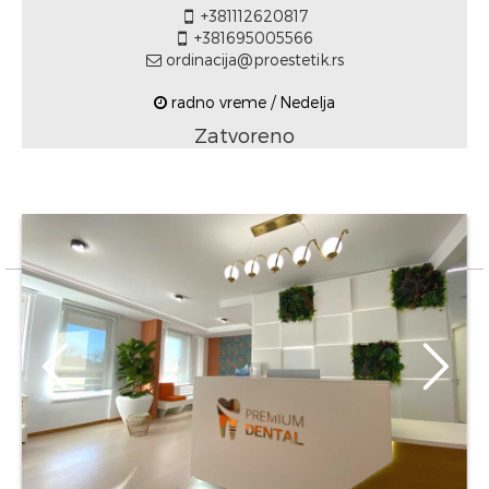
+381112620817
+381695005566
ordinacija@proestetik.rs
radno vreme / Nedelja
Zatvoreno