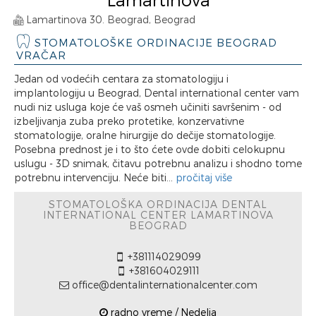
Lamartinova 30. Beograd, Beograd
STOMATOLOŠKE ORDINACIJE BEOGRAD
VRAČAR
Jedan od vodećih centara za stomatologiju i
implantologiju u Beograd, Dental international center vam
nudi niz usluga koje će vaš osmeh učiniti savršenim - od
izbeljivanja zuba preko protetike, konzervativne
stomatologije, oralne hirurgije do dečije stomatologije.
Posebna prednost je i to što ćete ovde dobiti celokupnu
uslugu - 3D snimak, čitavu potrebnu analizu i shodno tome
potrebnu intervenciju. Neće biti...
pročitaj više
STOMATOLOŠKA ORDINACIJA DENTAL
INTERNATIONAL CENTER LAMARTINOVA
BEOGRAD
+381114029099
+381604029111
office@dentalinternationalcenter.com
radno vreme / Nedelja