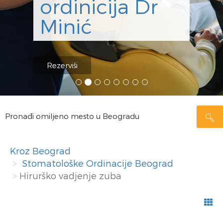
ordinicija Dr
Minić
Rezerviši
Pronađi omiljeno mesto u Beogradu
Kroz Beograd
Stomatološke Ordinacije Beograd
Hirurško vadjenje zuba