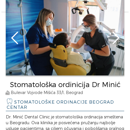
Stomatološka ordinicija Dr Minić
Bulevar Vojvode Mišića 33/1, Beograd
STOMATOLOŠKE ORDINACIJE BEOGRAD
CENTAR
Dr. Minić Dental Clinic je stomatološka ordinacija smeštena
u Beogradu. Ova klinika je posvećena pružanju najbolje
usluge pacijentima, sa ciljem očuvanja i poboljšanja oralnog