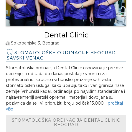
Dental Clinic
Sokobanjska 3, Beograd
STOMATOLOŠKE ORDINACIJE BEOGRAD
SAVSKI VENAC
Stomatološka ordinacija Dental Clinic osnovana je pre dve
decenije, a od tada do danas postala je sinonim za
profesionalno, stručno i vrhunsko pružanje svih vrsta
stomatoloških usluga, kako u Srbiji, tako i van granica naše
zemlje. Vrhunski kadar, ordinacija po najvišim standardima i
najsavremeniji svetski oprema i materijali dovoljana su
pozivnica da se i Vi pridružiti broju od čak 15.000...
pročitaj
više
STOMATOLOŠKA ORDINACIJA DENTAL CLINIC
BEOGRAD