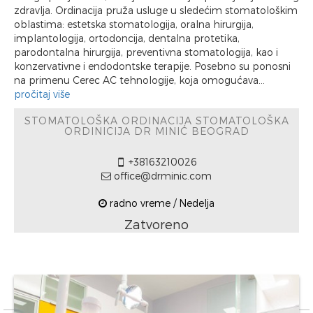
zdravlja. Ordinacija pruža usluge u sledećim stomatološkim
oblastima: estetska stomatologija, oralna hirurgija,
implantologija, ortodoncija, dentalna protetika,
parodontalna hirurgija, preventivna stomatologija, kao i
konzervativne i endodontske terapije. Posebno su ponosni
na primenu Cerec AC tehnologije, koja omogućava...
pročitaj više
STOMATOLOŠKA ORDINACIJA STOMATOLOŠKA
ORDINICIJA DR MINIĆ BEOGRAD
+38163210026
office@drminic.com
radno vreme / Nedelja
Zatvoreno