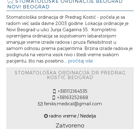
STOMATOLOŠKE ORDINACIJE BEOGRAD
NOVI BEOGRAD
Stomatološka ordinacija dr Predrag Kostić - počela je sa
radom već sada davne 2003 godine. Lokacija ordinacije je
Novi Beograd u ulici Jurija Gagarina 55. Kompletno
opremljena ordinacija sa sopstvenom labaratorijom
smanjuje vreme izrade radova i pruza fleksibilnost u
samom odnosu prema pacijentima. Brzina izrade radova je
podignuta na veoma visok nivo i štedi vreme svakom
pacijentu, što nas posebno...
pročitaj više
STOMATOLOŠKA ORDINACIJA DR PREDRAG
KOSTIĆ BEOGRAD
+381112164535
+38163252668
feniks.medical@gmail.com
radno vreme / Nedelja
Zatvoreno