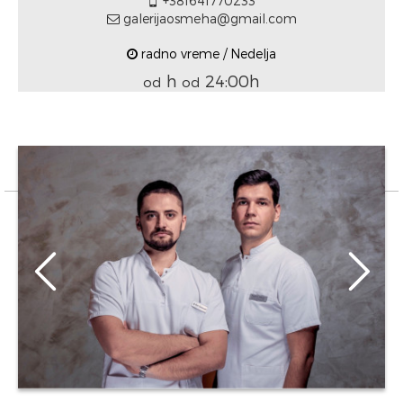
+381641770233
galerijaosmeha@gmail.com
radno vreme / Nedelja
h
24:00h
od
od