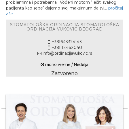
problemima i potrebama. Vođeni motom "lečiti svakog
pacijenta kao sebe" dajemo svoj maksimum da svi...
pročitaj
više
STOMATOLOŠKA ORDINACIJA STOMATOLOŠKA
ORDINACIJA VUKOVIĆ BEOGRAD
+381643324143
+381112462040
info@ordinacijavukovic.rs
radno vreme / Nedelja
Zatvoreno