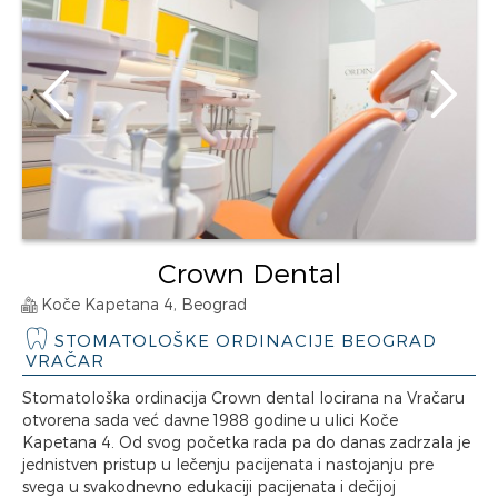
Crown Dental
Koče Kapetana 4, Beograd
STOMATOLOŠKE ORDINACIJE BEOGRAD
VRAČAR
Stomatološka ordinacija Crown dental locirana na Vračaru
otvorena sada već davne 1988 godine u ulici Koče
Kapetana 4. Od svog početka rada pa do danas zadrzala je
jednistven pristup u lečenju pacijenata i nastojanju pre
svega u svakodnevno edukaciji pacijenata i dečijoj