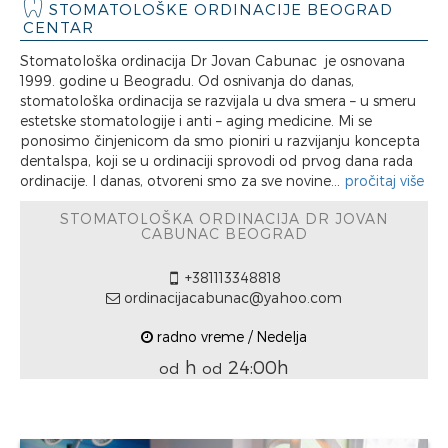
STOMATOLOŠKE ORDINACIJE BEOGRAD
CENTAR
Stomatološka ordinacija Dr Jovan Cabunac je osnovana
1999. godine u Beogradu. Od osnivanja do danas,
stomatološka ordinacija se razvijala u dva smera – u smeru
estetske stomatologije i anti – aging medicine. Mi se
ponosimo činjenicom da smo pioniri u razvijanju koncepta
dentalspa, koji se u ordinaciji sprovodi od prvog dana rada
ordinacije. I danas, otvoreni smo za sve novine...
pročitaj više
STOMATOLOŠKA ORDINACIJA DR JOVAN
CABUNAC BEOGRAD
+381113348818
ordinacijacabunac@yahoo.com
radno vreme / Nedelja
h
24:00h
od
od