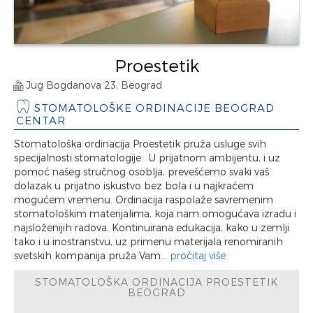
Proestetik
Jug Bogdanova 23, Beograd
STOMATOLOŠKE ORDINACIJE BEOGRAD
CENTAR
Stomatološka ordinacija Proestetik pruža usluge svih
specijalnosti stomatologije. U prijatnom ambijentu, i uz
pomoć našeg stručnog osoblja, prevešćemo svaki vaš
dolazak u prijatno iskustvo bez bola i u najkraćem
mogućem vremenu. Ordinacija raspolaže savremenim
stomatološkim materijalima, koja nam omogućava izradu i
najsloženijih radova. Kontinuirana edukacija, kako u zemlji
tako i u inostranstvu, uz primenu materijala renomiranih
svetskih kompanija pruža Vam...
pročitaj više
STOMATOLOŠKA ORDINACIJA PROESTETIK
BEOGRAD