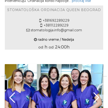
intervenicuju. Ordinacija koristi najbolje...
pročitaj više
STOMATOLOŠKA ORDINACIJA QUEEN BEOGRAD
+381692289229
+381112289229
stomatologija.info@gmail.com
radno vreme / Nedelja
h
24:00h
od
od