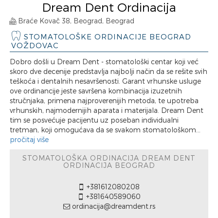
Dream Dent Ordinacija
Braće Kovač 38, Beograd, Beograd
STOMATOLOŠKE ORDINACIJE BEOGRAD
VOŽDOVAC
Dobro došli u Dream Dent - stomatološki centar koji već
skoro dve decenije predstavlja najbolji način da se rešite svih
teškoća i dentalnih nesavršenosti. Garant vrhunske usluge
ove ordinancije jeste savršena kombinacija izuzetnih
stručnjaka, primena najproverenijih metoda, te upotreba
vrhunskih, najmodernijih aparata i materijala. Dream Dent
tim se posvećuje pacijentu uz poseban individualni
tretman, koji omogućava da se svakom stomatološkom...
pročitaj više
STOMATOLOŠKA ORDINACIJA DREAM DENT
ORDINACIJA BEOGRAD
+381612080208
+381640589060
ordinacija@dreamdent.rs