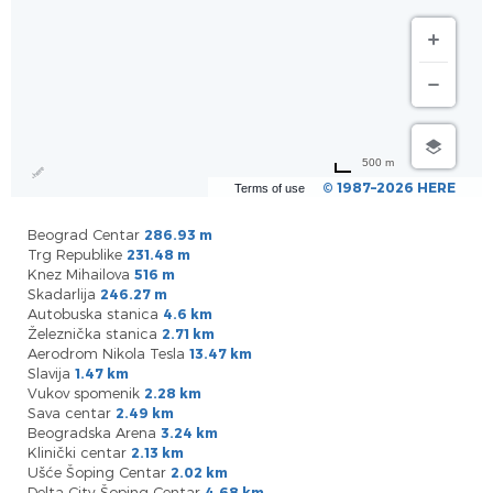
500 m
© 1987–2026 HERE
Terms of use
Beograd Centar
286.93 m
Trg Republike
231.48 m
Knez Mihailova
516 m
Skadarlija
246.27 m
Autobuska stanica
4.6 km
Železnička stanica
2.71 km
Aerodrom Nikola Tesla
13.47 km
Slavija
1.47 km
Vukov spomenik
2.28 km
Sava centar
2.49 km
Beogradska Arena
3.24 km
Klinički centar
2.13 km
Ušće Šoping Centar
2.02 km
Delta City Šoping Centar
4.68 km