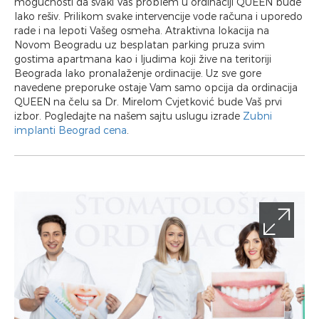
mogućnosti da svaki Vaš problem u ordinaciji QUEEN bude
lako rešiv. Prilikom svake intervencije vode računa i uporedo
rade i na lepoti Vašeg osmeha. Atraktivna lokacija na
Novom Beogradu uz besplatan parking pruza svim
gostima apartmana kao i ljudima koji žive na teritoriji
Beograda lako pronalaženje ordinacije. Uz sve gore
navedene preporuke ostaje Vam samo opcija da ordinacija
QUEEN na čelu sa Dr. Mirelom Cvjetković bude Vaš prvi
izbor. Pogledajte na našem sajtu uslugu izrade
Zubni
implanti Beograd cena
.