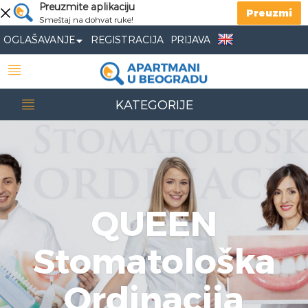
Preuzmite aplikaciju
Preuzmi
Smeštaj na dohvat ruke!
OGLAŠAVANJE
REGISTRACIJA
PRIJAVA
KATEGORIJE
QUEEN
Stomatološka
Ordinacija