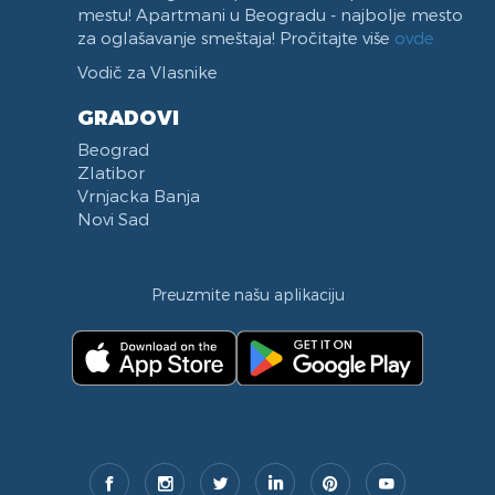
mestu! Apartmani u Beogradu - najbolje mesto
za oglašavanje smeštaja! Pročitajte više
ovde
Vodič za Vlasnike
GRADOVI
Beograd
Zlatibor
Vrnjacka Banja
Novi Sad
Preuzmite našu aplikaciju