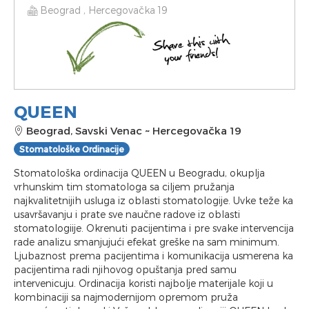
Beograd , Hercegovačka 19
QUEEN
Beograd, Savski Venac
~
Hercegovačka 19
Stomatološke Ordinacije
Stomatološka ordinacija QUEEN u Beogradu, okuplja
vrhunskim tim stomatologa sa ciljem pružanja
najkvalitetnijih usluga iz oblasti stomatologije. Uvke teže ka
usavršavanju i prate sve naučne radove iz oblasti
stomatologiije. Okrenuti pacijentima i pre svake intervencija
rade analizu smanjujući efekat greške na sam minimum.
Ljubaznost prema pacijentima i komunikacija usmerena ka
pacijentima radi njihovog opuštanja pred samu
intervenicuju. Ordinacija koristi najbolje materijale koji u
kombinaciji sa najmodernijom opremom pruža