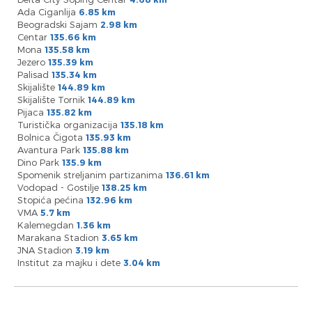
Ada Ciganlija
6.85 km
Beogradski Sajam
2.98 km
Centar
135.66 km
Mona
135.58 km
Jezero
135.39 km
Palisad
135.34 km
Skijalište
144.89 km
Skijalište Tornik
144.89 km
Pijaca
135.82 km
Turistička organizacija
135.18 km
Bolnica Čigota
135.93 km
Avantura Park
135.88 km
Dino Park
135.9 km
Spomenik streljanim partizanima
136.61 km
Vodopad - Gostilje
138.25 km
Stopića pećina
132.96 km
VMA
5.7 km
Kalemegdan
1.36 km
Marakana Stadion
3.65 km
JNA Stadion
3.19 km
Institut za majku i dete
3.04 km