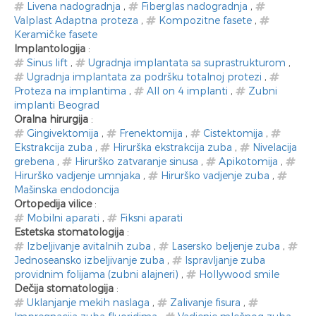
Livena nadogradnja
,
Fiberglas nadogradnja
,
Valplast Adaptna proteza
,
Kompozitne fasete
,
Keramičke fasete
Implantologija
:
Sinus lift
,
Ugradnja implantata sa suprastrukturom
,
Ugradnja implantata za podršku totalnoj protezi
,
Proteza na implantima
,
All on 4 implanti
,
Zubni
implanti Beograd
Oralna hirurgija
:
Gingivektomija
,
Frenektomija
,
Cistektomija
,
Ekstrakcija zuba
,
Hirurška ekstrakcija zuba
,
Nivelacija
grebena
,
Hirurško zatvaranje sinusa
,
Apikotomija
,
Hirurško vadjenje umnjaka
,
Hirurško vadjenje zuba
,
Mašinska endodoncija
Ortopedija vilice
:
Mobilni aparati
,
Fiksni aparati
Estetska stomatologija
:
Izbeljivanje avitalnih zuba
,
Lasersko beljenje zuba
,
Jednoseansko izbeljivanje zuba
,
Ispravljanje zuba
providnim folijama (zubni alajneri)
,
Hollywood smile
Dečija stomatologija
:
Uklanjanje mekih naslaga
,
Zalivanje fisura
,