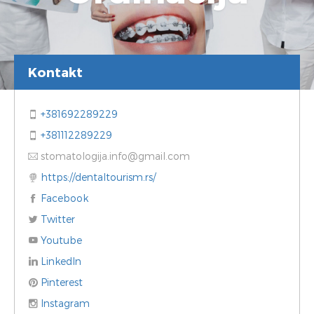
Kontakt
+381692289229
+381112289229
stomatologija.info@gmail.com
https://dentaltourism.rs/
Facebook
Twitter
Youtube
LinkedIn
Pinterest
Instagram