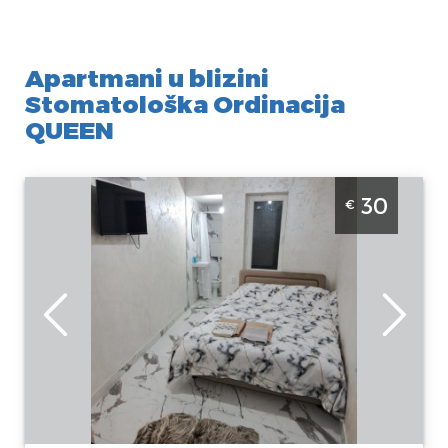
Apartmani u blizini
Stomatološka Ordinacija
QUEEN
Studio Apartman Naki 1 Beograd Centar je lepo
30
€
uredjen studio za dvvoje u centru Beograda
Beograd
Lokacija:
Gosti:
2
Beograd Centar
Kvadratura :
15
Adresa:
m2
Makedonska 24
Struktura :
Cena
30 €
Studio