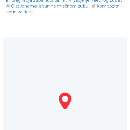
Impregnacija zuba fluoridima
,
Vadjenje mlečnog zuba
,
Glas-jonomer ispun na mlečnom zubu
,
Kompozitni
ispun za decu