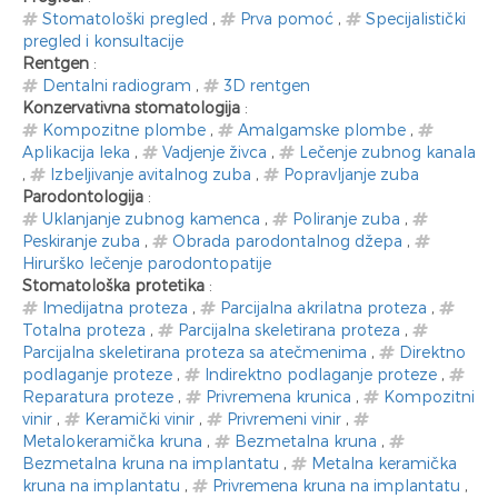
Stomatološki pregled
,
Prva pomoć
,
Specijalistički
pregled i konsultacije
Rentgen
:
Dentalni radiogram
,
3D rentgen
Konzervativna stomatologija
:
Kompozitne plombe
,
Amalgamske plombe
,
Aplikacija leka
,
Vadjenje živca
,
Lečenje zubnog kanala
,
Izbeljivanje avitalnog zuba
,
Popravljanje zuba
Parodontologija
:
Uklanjanje zubnog kamenca
,
Poliranje zuba
,
Peskiranje zuba
,
Obrada parodontalnog džepa
,
Hirurško lečenje parodontopatije
Stomatološka protetika
:
Imedijatna proteza
,
Parcijalna akrilatna proteza
,
Totalna proteza
,
Parcijalna skeletirana proteza
,
Parcijalna skeletirana proteza sa atečmenima
,
Direktno
podlaganje proteze
,
Indirektno podlaganje proteze
,
Reparatura proteze
,
Privremena krunica
,
Kompozitni
vinir
,
Keramički vinir
,
Privremeni vinir
,
Metalokeramička kruna
,
Bezmetalna kruna
,
Bezmetalna kruna na implantatu
,
Metalna keramička
kruna na implantatu
,
Privremena kruna na implantatu
,