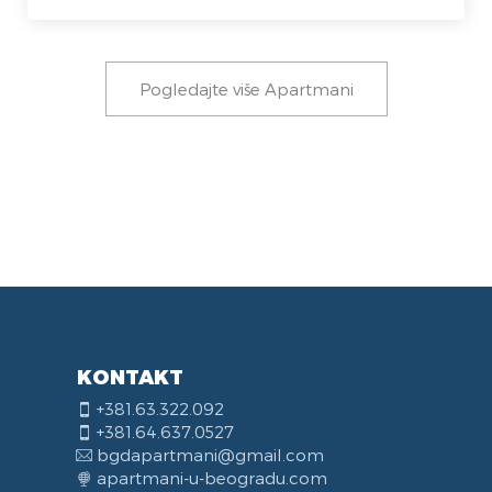
Pogledajte više Apartmani
KONTAKT
+381.63.322.092
+381.64.637.0527
bgdapartmani@gmail.com
apartmani-u-beogradu.com