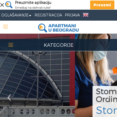
Previous
Preuzmite aplikaciju
Nex
Preuzmi
Smeštaj na dohvat ruke!
OGLAŠAVANJE
REGISTRACIJA
PRIJAVA
KATEGORIJE
Stomatološka
Ordinacija
Stomatološka