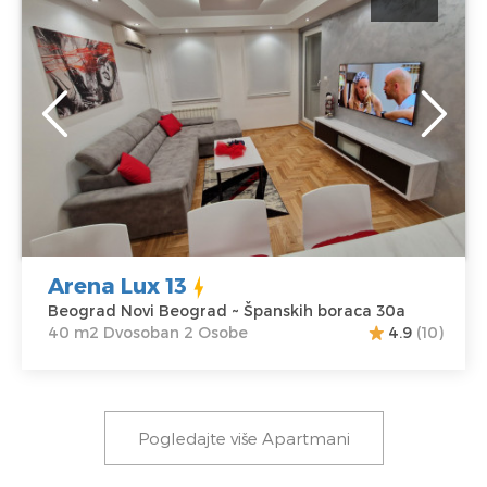
za boravak do 2 osobe
Beograd
Lokacija:
Gosti:
2
Beograd Novi
Kvadratura :
40
Beograd
m2
Adresa:
Španskih
Struktura :
boraca 30a
Dvosoban
Cena
55 €
Arena Lux 13
Beograd Novi Beograd ~ Španskih boraca 30a
40 m2 Dvosoban 2 Osobe
4.9
(10)
Pogledajte više Apartmani