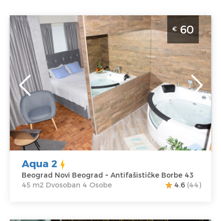
Dvosoban Apartman Aqua 2 Beograd Novi Beograd
60
€
Beograd
Lokacija:
Gosti:
4
Beograd Novi
Kvadratura :
45
Beograd
m2
Adresa:
Struktura :
Antifašističke
Dvosoban
Borbe 43
Cena
60 €
Aqua 2
Beograd Novi Beograd ~ Antifašističke Borbe 43
45 m2 Dvosoban 4 Osobe
4.6
(44)