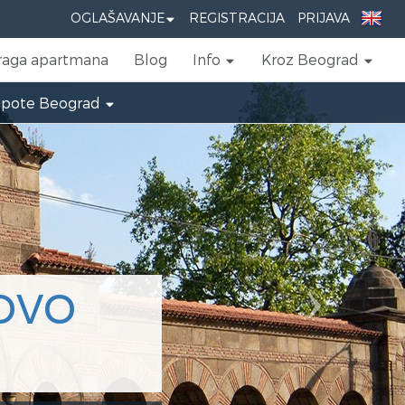
Next
OGLAŠAVANJE
REGISTRACIJA
PRIJAVA
raga apartmana
Blog
Info
Kroz Beograd
epote Beograd
Restoran
Insolita