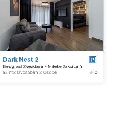
eograd
kacija:
Gosti:
2
eograd
Kvadratura :
55
vezdara
m2
dresa:
Milete
Struktura :
akšica 4
Dvosoban
ena
100 €
Dark Nest 2
Beograd Zvezdara ~ Milete Jakšica 4
55 m2 Dvosoban 2 Osobe
0