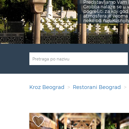
 koji se nalaze u blizini Novog groblja. Restorani u blizi
 kraju, u blizini Profesorske kolonije i Slavujevog venca.
se odlučite na ovoj lokaciji. Ovi restorani su moderno uredj
d toga odnos cene i kvaliteta je odličan pa ćete za male 
.
Kroz Beograd
Restorani Beograd