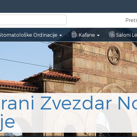
Pret
tomatološke Ordinacije
Kafane
Saloni L