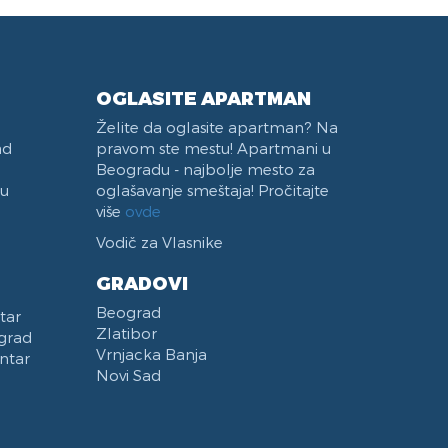
OGLASITE APARTMAN
Želite da oglasite apartman? Na
ad
pravom ste mestu! Apartmani u
Beogradu - najbolje mesto za
 u
oglašavanje smeštaja! Pročitajte
više
ovde
Vodič za Vlasnike
GRADOVI
Beograd
tar
Zlatibor
grad
Vrnjacka Banja
ntar
Novi Sad