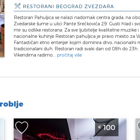
RESTORANI BEOGRAD ZVEZDARA
Restoran Pahuljica se nalazi nadomak centra grada, na ob
Zvedarske šume u ulici Pante Srećkovića 29. Gusti hlad i sv
mir su odlike restorana. Za sve ljubitelje kvalitetne muzike i
nacionalne kuhinje Restoran pahuljica je pravo mesto za Va
Fantastičan etno enterijer kojim dominira drvo, nacionalni m
tradicionalani duh. Restoran radi svaki dan od 08h do 23h.
Vikendima radimo...
pročitaj više
roblje
ra
Studio Apartman Dark Nest 3 Beograd
D
100
€
Zvezdara luksuzan apartman za 2 osobe sa
Z
đakuzijem
u