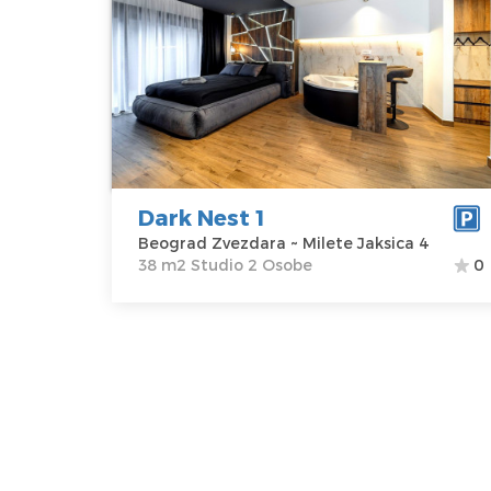
Beograd
Lokacija:
Gosti:
2
Beograd
Kvadratura :
38
Zvezdara
m2
Adresa:
Milete
Struktura :
Jaksica 4
Studio
Cena
100 €
Dark Nest 1
Beograd Zvezdara ~ Milete Jaksica 4
38 m2 Studio 2 Osobe
0