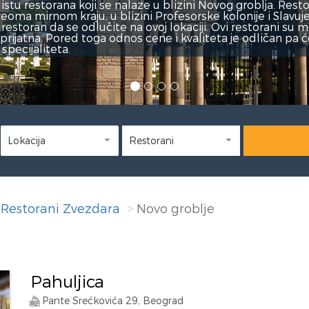
ni Novog
 Nećete
eni i
pare jesti
Restorani Zvezdara
Novo groblje
Pahuljica
Pante Srećkovića 29, Beograd