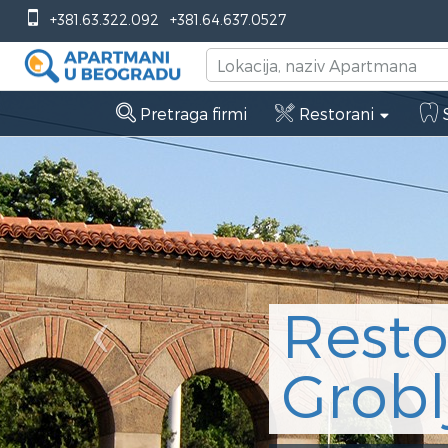
Previous
+381.63.322.092
+381.64.637.0527
Pretraga firmi
Restorani
S
i Zvezdar Novo