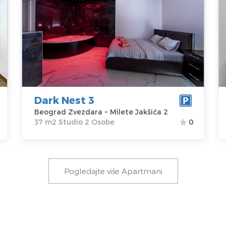
Beograd
B
Lokacija:
Gosti:
2
Lo
Beograd
Kvadratura :
37
B
Zvezdara
m2
Z
Adresa:
Milete
Struktura :
A
Jakšića 2
Studio
J
Cena
100 €
C
Dark Nest 3
Beograd Zvezdara ~ Milete Jakšića 2
37 m2 Studio 2 Osobe
0
Pogledajte više Apartmani