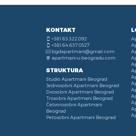
KONTAKT
L
+381.63.322.092
A
+381.64.637.0527
A
bgdapartmani@gmail.com
A
apartmani-u-beogradu.com
A
A
STRUKTURA
A
A
Studio Apartmani Beograd
A
Jednosobni Apartmani Beograd
A
Dvosobni Apartmani Beograd
A
Trosobni Apartmani Beograd
A
Četvorosobni Apartmani
A
Beograd
A
Petosobni Apartmani Beograd