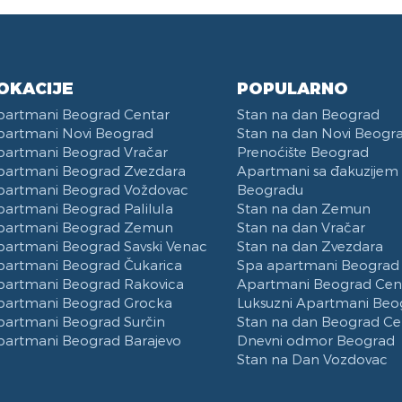
OKACIJE
POPULARNO
partmani Beograd Centar
Stan na dan Beograd
partmani Novi Beograd
Stan na dan Novi Beogr
partmani Beograd Vračar
Prenoćište Beograd
partmani Beograd Zvezdara
Apartmani sa đakuzijem
partmani Beograd Voždovac
Beogradu
partmani Beograd Palilula
Stan na dan Zemun
partmani Beograd Zemun
Stan na dan Vračar
partmani Beograd Savski Venac
Stan na dan Zvezdara
partmani Beograd Čukarica
Spa apartmani Beograd
partmani Beograd Rakovica
Apartmani Beograd Cen
partmani Beograd Grocka
Luksuzni Apartmani Beo
partmani Beograd Surčin
Stan na dan Beograd Ce
partmani Beograd Barajevo
Dnevni odmor Beograd
Stan na Dan Vozdovac