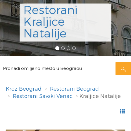
Restorani
Kraljice
Natalije
Pronađi omiljeno mesto u Beogradu
Kroz Beograd
Restorani Beograd
Restorani Savski Venac
Kraljice Natalije