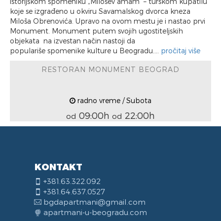
istorijskom spomeniku „Milošev amam“ – turskom kupatilu
koje se izgrađeno u okviru Savamalskog dvorca kneza
Miloša Obrenovića. Upravo na ovom mestu je i nastao prvi
Monument. Monument putem svojih ugostiteljskih
objekata na izvestan način nastoji da
populariše spomenike kulture u Beogradu....
pročitaj više
RESTORAN MONUMENT BEOGRAD
radno vreme / Subota
09:00h
22:00h
od
od
KONTAKT
+381.63.322.092
+381.64.637.0527
bgdapartmani@gmail.com
apartmani-u-beogradu.com