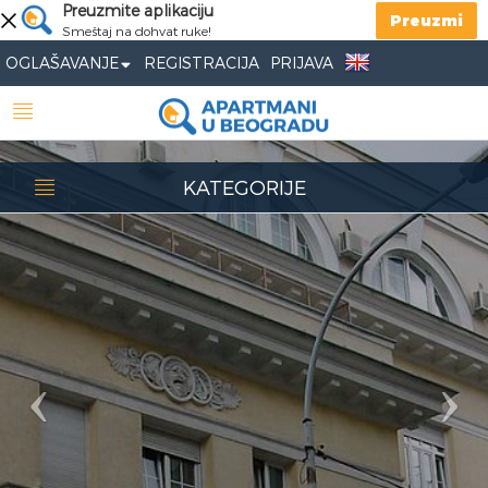
Previous
Preuzmite aplikaciju
Nex
Preuzmi
Smeštaj na dohvat ruke!
OGLAŠAVANJE
REGISTRACIJA
PRIJAVA
KATEGORIJE