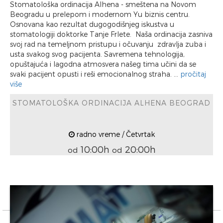
Stomatološka ordinacija Alhena - smeštena na Novom
Beogradu u prelepom i modernom Yu biznis centru.
Osnovana kao rezultat dugogodišnjeg iskustva u
stomatologiji doktorke Tanje Frlete. Naša ordinacija zasniva
svoj rad na temeljnom pristupu i očuvanju zdravlja zuba i
usta svakog svog pacijenta. Savremena tehnologija,
opuštajuća i lagodna atmosvera našeg tima učini da se
svaki pacijent opusti i reši emocionalnog straha. ...
pročitaj
više
STOMATOLOŠKA ORDINACIJA ALHENA BEOGRAD
radno vreme / Četvrtak
10:00h
20:00h
od
od