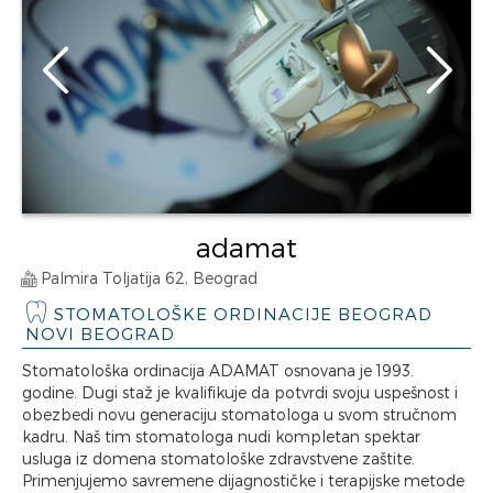
adamat
Palmira Toljatija 62, Beograd
STOMATOLOŠKE ORDINACIJE BEOGRAD
NOVI BEOGRAD
Stomatološka ordinacija ADAMAT osnovana je 1993.
godine. Dugi staž je kvalifikuje da potvrdi svoju uspešnost i
obezbedi novu generaciju stomatologa u svom stručnom
kadru. Naš tim stomatologa nudi kompletan spektar
usluga iz domena stomatološke zdravstvene zaštite.
Primenjujemo savremene dijagnostičke i terapijske metode