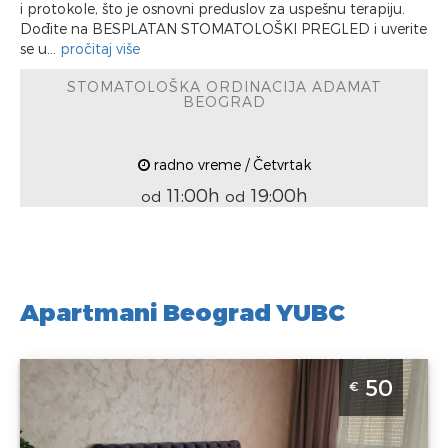
i protokole, što je osnovni preduslov za uspešnu terapiju.
Dođite na BESPLATAN STOMATOLOŠKI PREGLED i uverite
se u...
pročitaj više
STOMATOLOŠKA ORDINACIJA ADAMAT
BEOGRAD
radno vreme / Četvrtak
11:00h
19:00h
od
od
Apartmani Beograd YUBC
Studio Apartman Aqua 3 Beograd Novi Beograd.
50
€
Studio apartman sa đakuzijem, veličine 33 m2 i idealan
za odmor i boravak do 2 osobe.
Beograd