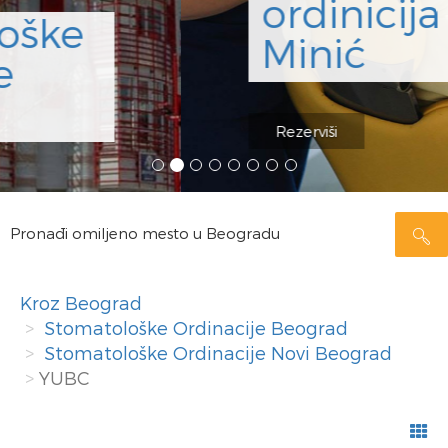
ordinicija Dr
Minić
Rezerviši
Pronađi omiljeno mesto u Beogradu
Kroz Beograd
Stomatološke Ordinacije Beograd
Stomatološke Ordinacije Novi Beograd
YUBC