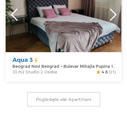
Lokacija:
Gosti:
2
Beograd Novi
Kvadratura :
33
Beograd
m2
Adresa:
Bulevar
Struktura :
Mihajla Pupina
Studio
10G
Cena
50 €
Aqua 3
Beograd Novi Beograd ~ Bulevar Mihajla Pupina 10G
33 m2 Studio 2 Osobe
4.8
(21)
Pogledajte više Apartmani