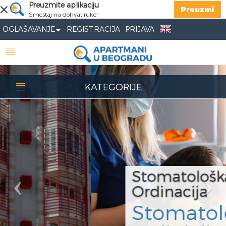
Previous
Preuzmite aplikaciju
Nex
Preuzmi
Smeštaj na dohvat ruke!
OGLAŠAVANJE
REGISTRACIJA
PRIJAVA
KATEGORIJE
Stomatološka
Ordinacija
Stomatološka