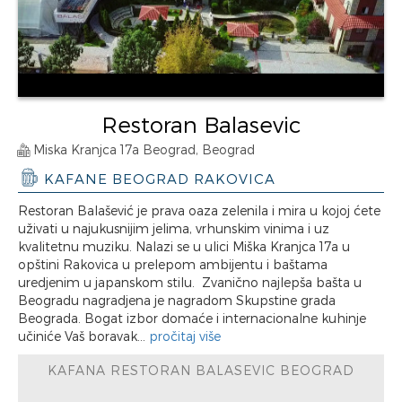
Restoran Balasevic
Miska Kranjca 17a Beograd, Beograd
KAFANE BEOGRAD RAKOVICA
Restoran Balašević je prava oaza zelenila i mira u kojoj ćete
uživati u najukusnijim jelima, vrhunskim vinima i uz
kvalitetnu muziku. Nalazi se u ulici Miška Kranjca 17a u
opštini Rakovica u prelepom ambijentu i baštama
uredjenim u japanskom stilu. Zvanično najlepša bašta u
Beogradu nagradjena je nagradom Skupstine grada
Beograda. Bogat izbor domaće i internacionalne kuhinje
učiniće Vaš boravak...
pročitaj više
KAFANA RESTORAN BALASEVIC BEOGRAD