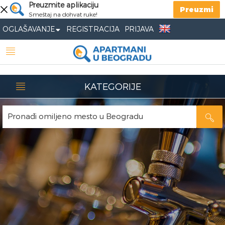
Preuzmite aplikaciju
Preuzmi
Smeštaj na dohvat ruke!
OGLAŠAVANJE
REGISTRACIJA
PRIJAVA
KATEGORIJE
Pronađi omiljeno mesto u Beogradu