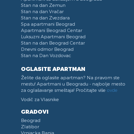
Stan na dan Zemun
Stan na dan Vračar
Stan na dan Zvezdara
Spa apartmani Beograd
Apartmani Beograd Centar
Luksuzni Apartmani Beograd
Stan na dan Beograd Centar
Dnevni odmor Beograd
Stan na Dan Vozdovac
OGLASITE APARTMAN
Želite da oglasite apartman? Na pravom ste
mestu! Apartmani u Beogradu - najbolje mesto
za oglašavanje smeštaja! Pročitajte više
ovde
Vodič za Vlasnike
GRADOVI
Beograd
Zlatibor
Vrnjacka Banja