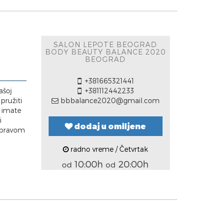
SALON LEPOTE BEOGRAD
BODY BEAUTY BALANCE 2020
BEOGRAD
+381665321441
ašoj
+381112442233
 pružiti
bbbalance2020@gmail.com
e imate
i
dodaj u omiljene
a pravom
radno vreme / Četvrtak
10:00h
20:00h
od
od