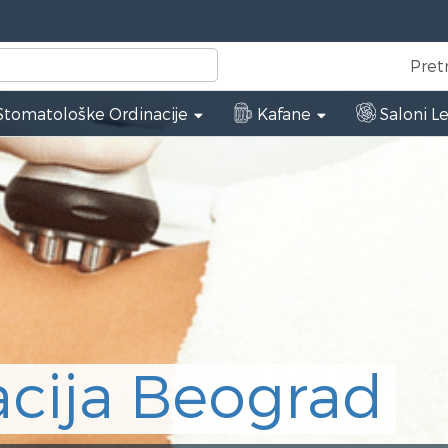
Pret
tomatološke Ordinacije
Kafane
Saloni L
rad