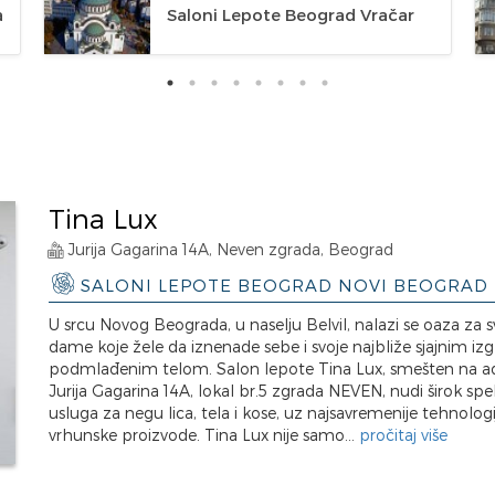
a
Saloni Lepote Beograd Vračar
Tina Lux
Jurija Gagarina 14A, Neven zgrada, Beograd
SALONI LEPOTE BEOGRAD NOVI BEOGRAD
U srcu Novog Beograda, u naselju Belvil, nalazi se oaza za s
dame koje žele da iznenade sebe i svoje najbliže sjajnim iz
podmlađenim telom. Salon lepote Tina Lux, smešten na ad
Jurija Gagarina 14A, lokal br.5 zgrada NEVEN, nudi širok spe
usluga za negu lica, tela i kose, uz najsavremenije tehnologij
vrhunske proizvode. Tina Lux nije samo...
pročitaj više