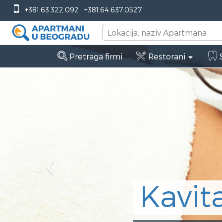
Previous
+381.63.322.092
+381.64.637.0527
Pretraga firmi
Restorani
S
Kavitacija Beog