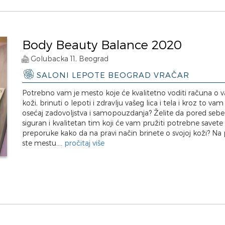
Body Beauty Balance 2020
Golubacka 11, Beograd
SALONI LEPOTE BEOGRAD VRAČAR
Potrebno vam je mesto koje će kvalitetno voditi računa o v
koži, brinuti o lepoti i zdravlju vašeg lica i tela i kroz to vam
osećaj zadovoljstva i samopouzdanja? Želite da pored seb
siguran i kvalitetan tim koji će vam pružiti potrebne savete 
preporuke kako da na pravi način brinete o svojoj koži? N
ste mestu....
pročitaj više