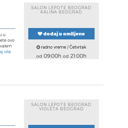
SALON LEPOTE BEOGRAD
KALINA BEOGRAD
dodaj u omiljene
u u
jete ovo
svakim
radno vreme / Četvrtak
aj više
09:00h
21:00h
od
od
SALON LEPOTE BEOGRAD
VIOLETA BEOGRAD