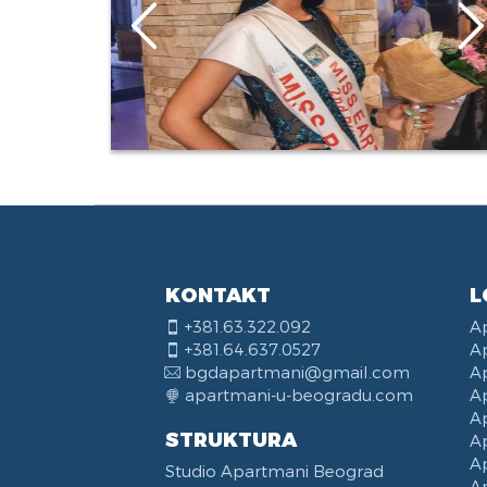
KONTAKT
L
+381.63.322.092
A
+381.64.637.0527
A
bgdapartmani@gmail.com
A
apartmani-u-beogradu.com
A
A
STRUKTURA
A
A
Studio Apartmani Beograd
A