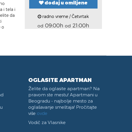
dodaj u omiljene
tno
 i tela i
elite da
radno vreme / Četvrtak
i
09:00h
21:00h
od
od
e o
OGLASITE APARTMAN
Želite da oglasite apartman? Na
ad
pravom ste mestu! Apartmani u
Beogradu - najbolje mesto za
 u
oglašavanje smeštaja! Pročitajte
više
ovde
Vodič za Vlasnike