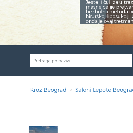
ste li čuli za ultrazvučnu kavitaciju? U pitanju je relativn
ne ćelije pretvaraju u tečnost, pa se zatim prirodno izbacu
zbolna metoda nehirurškog trajnog uklanjanja celulita i ma
rurškoj liposukciji. Ukoliko vam se ne dopada izgled vaših 
da je ovaj tretman savršen za vas!
Kroz Beograd
Saloni Lepote Beogra