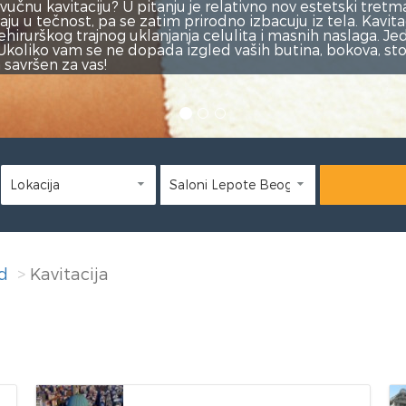
o nov estetski tretman, pomoću kog se
ju iz tela. Kavitacija je revolucionarna,
snih naslaga. Jedina je alternativa
butina, bokova, stomaka ili pozadine,
d
Kavitacija