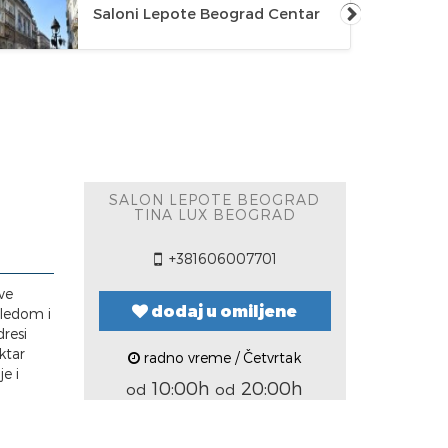
Saloni Lepote Beograd Centar
SALON LEPOTE BEOGRAD
TINA LUX BEOGRAD
+381606007701
ve
dodaj u omiljene
gledom i
resi
ktar
radno vreme / Četvrtak
e i
10:00h
20:00h
od
od