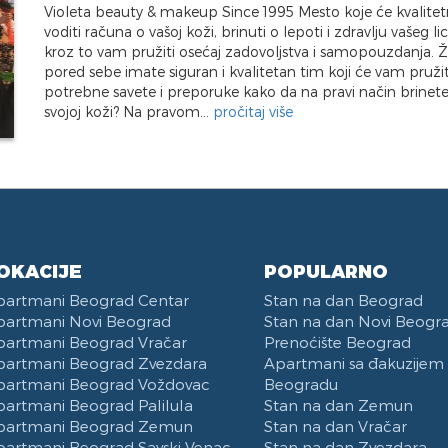
Violeta beauty & makeup Since 1995 Mesto koje će kvalite
voditi računa o vašoj koži, brinuti o lepoti i zdravlju vašeg lica
kroz to vam pružiti osećaj zadovoljstva i samopouzdanja. Ž
pored sebe imate siguran i kvalitetan tim koji će vam pružit
potrebne savete i preporuke kako da na pravi način brinet
svojoj koži? Na pravom...
pročitaj više
OKACIJE
POPULARNO
partmani Beograd Centar
Stan na dan Beograd
partmani Novi Beograd
Stan na dan Novi Beogr
partmani Beograd Vračar
Prenoćište Beograd
partmani Beograd Zvezdara
Apartmani sa đakuzijem
partmani Beograd Voždovac
Beogradu
partmani Beograd Palilula
Stan na dan Zemun
partmani Beograd Zemun
Stan na dan Vračar
partmani Beograd Savski Venac
Stan na dan Zvezdara