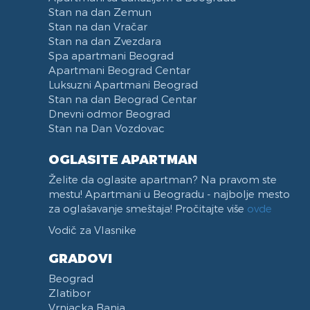
Stan na dan Zemun
Stan na dan Vračar
Stan na dan Zvezdara
Spa apartmani Beograd
Apartmani Beograd Centar
Luksuzni Apartmani Beograd
Stan na dan Beograd Centar
Dnevni odmor Beograd
Stan na Dan Vozdovac
OGLASITE APARTMAN
Želite da oglasite apartman? Na pravom ste
mestu! Apartmani u Beogradu - najbolje mesto
za oglašavanje smeštaja! Pročitajte više
ovde
Vodič za Vlasnike
GRADOVI
Beograd
Zlatibor
Vrnjacka Banja