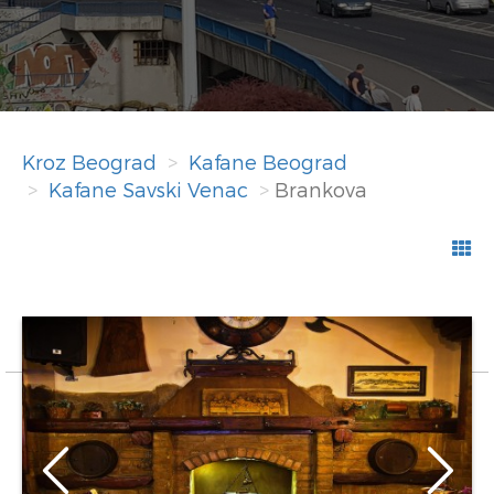
Kroz Beograd
Kafane Beograd
Kafane Savski Venac
Brankova