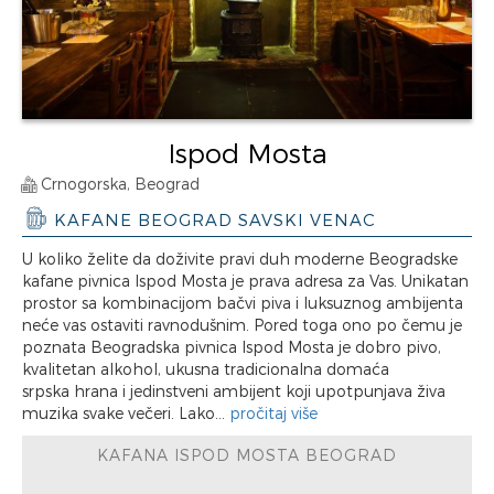
Ispod Mosta
Crnogorska, Beograd
KAFANE BEOGRAD SAVSKI VENAC
U koliko želite da doživite pravi duh moderne Beogradske
kafane pivnica Ispod Mosta je prava adresa za Vas. Unikatan
prostor sa kombinacijom bačvi piva i luksuznog ambijenta
neće vas ostaviti ravnodušnim. Pored toga ono po čemu je
poznata Beogradska pivnica Ispod Mosta je dobro pivo,
kvalitetan alkohol, ukusna tradicionalna domaća
srpska hrana i jedinstveni ambijent koji upotpunjava živa
muzika svake večeri. Lako...
pročitaj više
KAFANA ISPOD MOSTA BEOGRAD