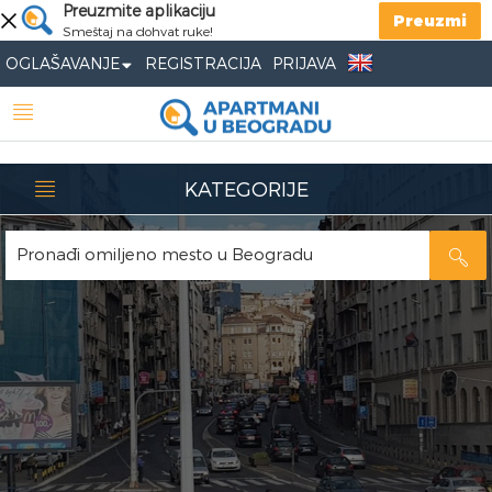
Preuzmite aplikaciju
Preuzmi
Smeštaj na dohvat ruke!
OGLAŠAVANJE
REGISTRACIJA
PRIJAVA
KATEGORIJE
Pronađi omiljeno mesto u Beogradu