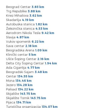
Beograd Centar
3.83 km
Trg Republike
3.88 km
Knez Mihailova
3.62 km
Skadarlija
4.19 km
Autobuska stanica
1.82 km
Železnička stanica
4.53 km
Aerodrom Nikola Tesla
9.42 km
Slavija
4.87 km
Vukov spomenik
6.22 km
Sava centar
2.18 km
Beogradska Arena
1.09 km
Klinički centar
5 km
Ušće Šoping Centar
2.16 km
Delta City Šoping Centar
1.94 km
Ada Ciganlija
4.77 km
Beogradski Sajam
3.48 km
Centar
134.55 km
Mona
134.46 km
Jezero
134.28 km
Palisad
134.22 km
Skijalište
143.75 km
Skijalište Tornik
143.75 km
Pijaca
134.71 km
Turistička organizacija
134.07 km