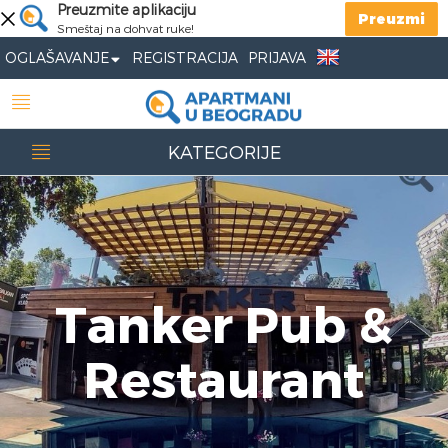
Preuzmite aplikaciju
Preuzmi
Smeštaj na dohvat ruke!
OGLAŠAVANJE
REGISTRACIJA
PRIJAVA
KATEGORIJE
Tanker Pub &
Restaurant