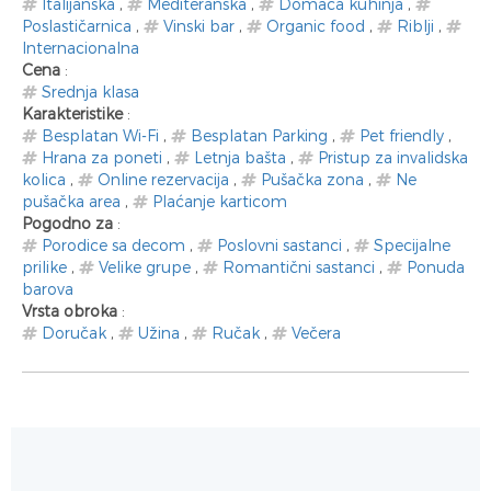
Italijanska
,
Mediteranska
,
Domaća kuhinja
,
Poslastičarnica
,
Vinski bar
,
Organic food
,
Riblji
,
Internacionalna
Cena
:
Srednja klasa
Karakteristike
:
Besplatan Wi-Fi
,
Besplatan Parking
,
Pet friendly
,
Hrana za poneti
,
Letnja bašta
,
Pristup za invalidska
kolica
,
Online rezervacija
,
Pušačka zona
,
Ne
pušačka area
,
Plaćanje karticom
Pogodno za
:
Porodice sa decom
,
Poslovni sastanci
,
Specijalne
prilike
,
Velike grupe
,
Romantični sastanci
,
Ponuda
barova
Vrsta obroka
:
Doručak
,
Užina
,
Ručak
,
Večera