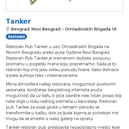
Tanker
Beograd, Novi Beograd
~
Omladinskih Brigada 16
Restorani
Restoran Pub Tanker u ulici Omladinskih Brigada na
Novom Beogradu preko puta Opštine Novi Beograd.
Restoran Pub Tanker je vremenom doživeo potpunu
promenu u pogledu hrane koju pripremamo. Sada je to
restoran koji ima jako veliku ponudu hrane, kako domaće
srpske kuhinje tako i internacionalne.
Mirna atmosfera našeg restorana, mogućnost poslovnih
sastanaka, korišćenje besplatnog interneta pruža
mogućnost da uz kafu ili piće završite neki hitan posao koji
niste stigli u toku radnog vremena u kancelariji. Restoran
pub Tanker za svoje goste u letnjem periodu se
transformiše u baštu, dok za ljude kojima je potreban mir
mogu da se smeste u našoj galeriji na spratu.
Tanker restoran pub predstavlja nezaobilazno mesto koje