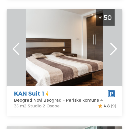
Studio Apartman KAN Suit 1 Beograd Novi Beograd
50
€
moderan studio za 2 osobe kod Fontane
Beograd
Lokacija:
Gosti:
2
Beograd Novi
Kvadratura :
35
Beograd
m2
Adresa:
Pariske
Struktura :
komune 4
Studio
Cena
50 €
KAN Suit 1
Beograd Novi Beograd ~ Pariske komune 4
35 m2 Studio 2 Osobe
4.8
(9)