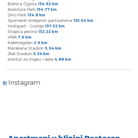
Bolnica Čigota
134.82 km
Avantura Park
134.77 km
Dino Park
134.8 km
Spomenik streljanim partizanima
135.54 km
Vodopad - Gostilje
137.52 km
Stopića pećina
132.22 km
VMA
7.6 km
Kalemegdan
2.9 km
Marakana Stadion
5.94 km
JNA Stadion
5.34 km
Institut za majku i dete
4.88 km
Instagram
Apartmani u blizini Restoran