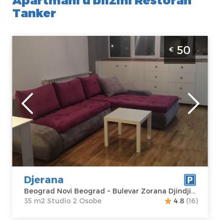
Tanker
Studio Apartman Djerana Beograd Novi Beograd
50
€
Beograd
Lokacija:
Gosti:
2
Beograd Novi
Kvadratura :
35
Beograd
m2
Adresa:
Bulevar
Struktura :
Zorana Djindjića
Studio
118
Cena
50 €
Djerana
Beograd Novi Beograd ~ Bulevar Zorana Djindjića 118
35 m2 Studio 2 Osobe
4.8
(16)