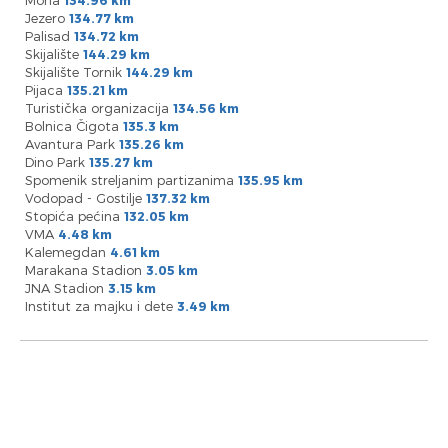
Jezero
134.77 km
Palisad
134.72 km
Skijalište
144.29 km
Skijalište Tornik
144.29 km
Pijaca
135.21 km
Turistička organizacija
134.56 km
Bolnica Čigota
135.3 km
Avantura Park
135.26 km
Dino Park
135.27 km
Spomenik streljanim partizanima
135.95 km
Vodopad - Gostilje
137.32 km
Stopića pećina
132.05 km
VMA
4.48 km
Kalemegdan
4.61 km
Marakana Stadion
3.05 km
JNA Stadion
3.15 km
Institut za majku i dete
3.49 km