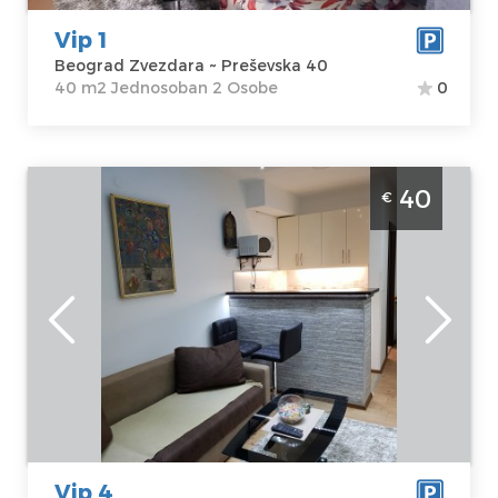
Vip 1
Beograd Zvezdara ~ Preševska 40
40 m2 Jednosoban 2 Osobe
0
Jednosoban Apartman Vip 4 Beograd Zvezdara
40
€
Beograd
Lokacija:
Gosti:
2
Beograd
Kvadratura :
36
Zvezdara
m2
Adresa:
Struktura :
Preševska 40
Jednosoban
Cena
40 €
Vip 4