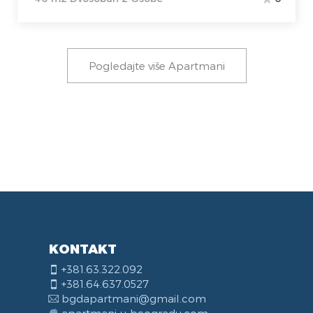
Pogledajte više Apartmani
KONTAKT
+381.63.322.092
+381.64.637.0527
bgdapartmani@gmail.com