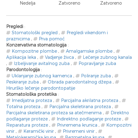
Nedelja
Zatvoreno
Zatvoreno
Pregledi
:
Stomatološki pregled
,
Pregledi vikendom i
praznicima
,
Prva pomoć
Konzervativna stomatologija
:
Kompozitne plombe
,
Amalgamske plombe
,
Aplikacija leka
,
Vadjenje živca
,
Lečenje zubnog kanala
,
Izbeljivanje avitalnog zuba
,
Popravljanje zuba
Parodontologija
:
Uklanjanje zubnog kamenca
,
Poliranje zuba
,
Peskiranje zuba
,
Obrada parodontalnog džepa
,
Hirurško lečenje parodontopatije
Stomatološka protetika
:
Imedijatna proteza
,
Parcijalna akrilatna proteza
,
Totalna proteza
,
Parcijalna skeletirana proteza
,
Parcijalna skeletirana proteza sa atečmenima
,
Direktno
podlaganje proteze
,
Indirektno podlaganje proteze
,
Reparatura proteze
,
Privremena krunica
,
Kompozitni
vinir
,
Keramički vinir
,
Privremeni vinir
,
Metalokeramička kruna
,
Bezmetalna kruna
,