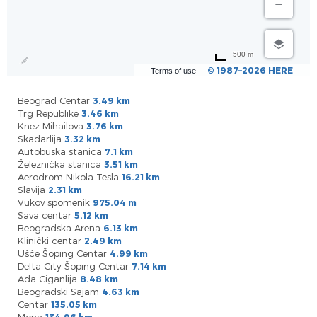
500 m
© 1987–2026 HERE
Terms of use
Beograd Centar
3.49 km
Trg Republike
3.46 km
Knez Mihailova
3.76 km
Skadarlija
3.32 km
Autobuska stanica
7.1 km
Železnička stanica
3.51 km
Aerodrom Nikola Tesla
16.21 km
Slavija
2.31 km
Vukov spomenik
975.04 m
Sava centar
5.12 km
Beogradska Arena
6.13 km
Klinički centar
2.49 km
Ušće Šoping Centar
4.99 km
Delta City Šoping Centar
7.14 km
Ada Ciganlija
8.48 km
Beogradski Sajam
4.63 km
Centar
135.05 km
Mona
134.96 km