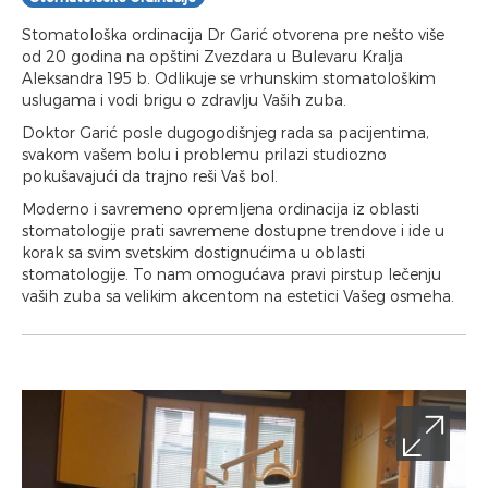
Stomatološka ordinacija Dr Garić otvorena pre nešto više
od 20 godina na opštini Zvezdara u Bulevaru Kralja
Aleksandra 195 b. Odlikuje se vrhunskim stomatološkim
uslugama i vodi brigu o zdravlju Vaših zuba.
Doktor Garić posle dugogodišnjeg rada sa pacijentima,
svakom vašem bolu i problemu prilazi studiozno
pokušavajući da trajno reši Vaš bol.
Moderno i savremeno opremljena ordinacija iz oblasti
stomatologije prati savremene dostupne trendove i ide u
korak sa svim svetskim dostignućima u oblasti
stomatologije. To nam omogućava pravi pirstup lečenju
vaših zuba sa velikim akcentom na estetici Vašeg osmeha.