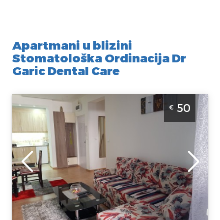
Apartmani u blizini
Stomatološka Ordinacija Dr
Garic Dental Care
Jednosoban Apartman Vip 1 Beograd Zvezdara
50
€
Beograd
Lokacija:
Gosti:
2
Beograd
Kvadratura :
40
Zvezdara
m2
Adresa:
Struktura :
Preševska 40
Jednosoban
Cena
50 €