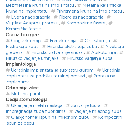
Bezmetalna kruna na implantatu
,
Metalna keramička
kruna na implantatu
,
Privremena kruna na implantatu
,
Livena nadogradnja
,
Fiberglas nadogradnja
,
Valplast Adaptna proteza
,
Kompozitne fasete
,
Keramičke fasete
Oralna hirurgija
:
Gingivektomija
,
Frenektomija
,
Cistektomija
,
Ekstrakcija zuba
,
Hirurška ekstrakcija zuba
,
Nivelacija
grebena
,
Hirurško zatvaranje sinusa
,
Apikotomija
,
Hirurško vadjenje umnjaka
,
Hirurško vadjenje zuba
Implantologija
:
Ugradnja implantata sa suprastrukturom
,
Ugradnja
implantata za podršku totalnoj protezi
,
Proteza na
implantima
Ortopedija vilice
:
Mobilni aparati
Dečija stomatologija
:
Uklanjanje mekih naslaga
,
Zalivanje fisura
,
Impregnacija zuba fluoridima
,
Vadjenje mlečnog zuba
,
Glas-jonomer ispun na mlečnom zubu
,
Kompozitni
ispun za decu