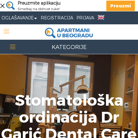
Preuzmite aplikaciju
Preuzmi
Smeštaj na dohvat ruke!
OGLAŠAVANJE
REGISTRACIJA
PRIJAVA
KATEGORIJE
Stomatološka
ordinacija Dr
Garić Dental Care